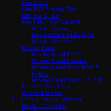
Đèn Laser
Đèn PAR & Wash Tĩnh
LED Bar & Pixel
Máy Hiệu Ứng Sân Khấu
Máy Bong Bóng
Máy CO2 & Tia Lửa Lạnh
Máy Khói & Haze
Moving Head
Moving Head Beam
Moving Head Framing
Moving Head Spot, BSW &
Hybrid
Moving Head Wash & B-EYE
Phụ kiện Ánh Sáng
Strobe & Blinder
DJ & Sản xuất nhạc điện tử
Bàn DJ Controller