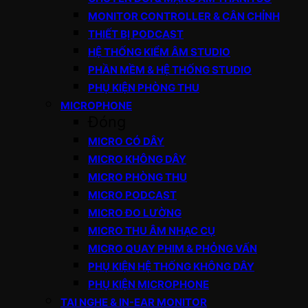
MONITOR CONTROLLER & CÂN CHỈNH
THIẾT BỊ PODCAST
HỆ THỐNG KIỂM ÂM STUDIO
PHẦN MỀM & HỆ THỐNG STUDIO
PHỤ KIỆN PHÒNG THU
MICROPHONE
Đóng
MICRO CÓ DÂY
MICRO KHÔNG DÂY
MICRO PHÒNG THU
MICRO PODCAST
MICRO ĐO LƯỜNG
MICRO THU ÂM NHẠC CỤ
MICRO QUAY PHIM & PHỎNG VẤN
PHỤ KIỆN HỆ THỐNG KHÔNG DÂY
PHỤ KIỆN MICROPHONE
TAI NGHE & IN-EAR MONITOR