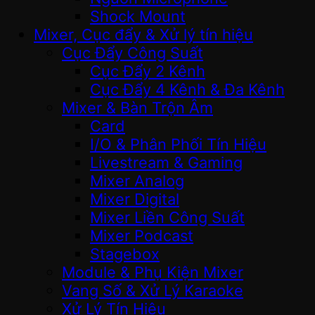
Shock Mount
Mixer, Cục đẩy & Xử lý tín hiệu
Cục Đẩy Công Suất
Cục Đẩy 2 Kênh
Cục Đẩy 4 Kênh & Đa Kênh
Mixer & Bàn Trộn Âm
Card
I/O & Phân Phối Tín Hiệu
Livestream & Gaming
Mixer Analog
Mixer Digital
Mixer Liền Công Suất
Mixer Podcast
Stagebox
Module & Phụ Kiện Mixer
Vang Số & Xử Lý Karaoke
Xử Lý Tín Hiệu