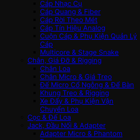
Cáp Nhạc Cụ
Cáp Quang & Fiber
Cáp Rời Theo Mét
Cáp Tín Hiệu Analog
Cuộn Cáp & Phụ Kiện Quản Lý
Cáp
Multicore & Stage Snake
Chân, Giá Đỡ & Rigging
Chân Loa
Chân Micro & Giá Treo
Đế Micro Cổ Ngỗng & Để Bàn
Khung Treo & Rigging
Xe Đẩy & Phụ Kiện Vận
Chuyển Loa
Cọc & Đế Loa
Jack, Đầu Nối & Adapter
Adapter Micro & Phantom