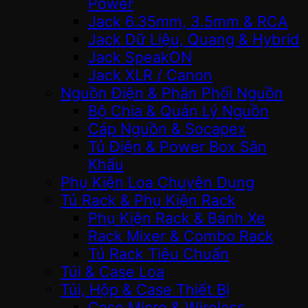
Power
Jack 6.35mm, 3.5mm & RCA
Jack Dữ Liệu, Quang & Hybrid
Jack SpeakON
Jack XLR / Canon
Nguồn Điện & Phân Phối Nguồn
Bộ Chia & Quản Lý Nguồn
Cáp Nguồn & Socapex
Tủ Điện & Power Box Sân
Khấu
Phụ Kiện Loa Chuyên Dụng
Tủ Rack & Phụ Kiện Rack
Phụ Kiện Rack & Bánh Xe
Rack Mixer & Combo Rack
Tủ Rack Tiêu Chuẩn
Túi & Case Loa
Túi, Hộp & Case Thiết Bị
Case Micro & Wireless