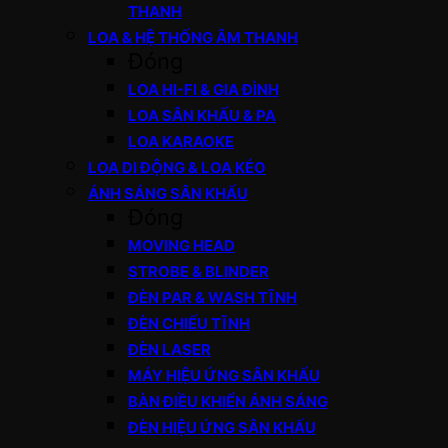
THANH
LOA & HỆ THỐNG ÂM THANH
Đóng
LOA HI-FI & GIA ĐÌNH
LOA SÂN KHẤU & PA
LOA KARAOKE
LOA DI ĐỘNG & LOA KÉO
ÁNH SÁNG SÂN KHẤU
Đóng
MOVING HEAD
STROBE & BLINDER
ĐÈN PAR & WASH TĨNH
ĐÈN CHIẾU TĨNH
ĐÈN LASER
MÁY HIỆU ỨNG SÂN KHẤU
BÀN ĐIỀU KHIỂN ÁNH SÁNG
ĐÈN HIỆU ỨNG SÂN KHẤU