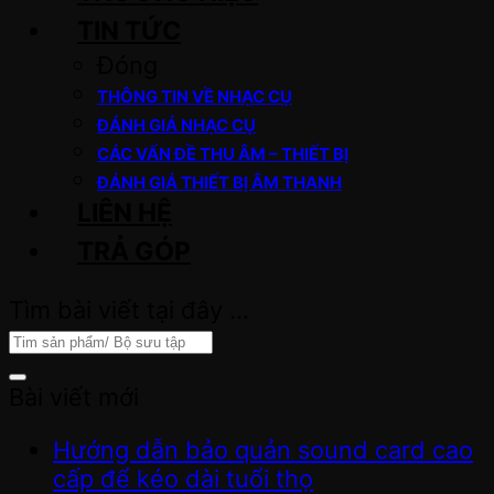
TIN TỨC
Đóng
THÔNG TIN VỀ NHẠC CỤ
ĐÁNH GIÁ NHẠC CỤ
CÁC VẤN ĐỀ THU ÂM – THIẾT BỊ
ĐÁNH GIÁ THIẾT BỊ ÂM THANH
LIÊN HỆ
TRẢ GÓP
Tìm bài viết tại đây …
Bài viết mới
Hướng dẫn bảo quản sound card cao
cấp để kéo dài tuổi thọ