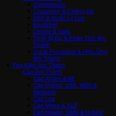
Compressor
Crossover & Chống Hú
DSP & Quản Lý Loa
Equalizer
Limiter & Gate
Thiết Bị Đo & Phân Tích Âm
Thanh
Vocal Processor & Hiệu Ứng
Âm Thanh
Phụ Kiện Âm Thanh
Cáp Âm Thanh
Cáp Anten & RF
Cáp Digital, USB, MIDI &
Network
Cáp Loa
Cáp Micro & XLR
Cáp Nguồn, DMX & Hybrid