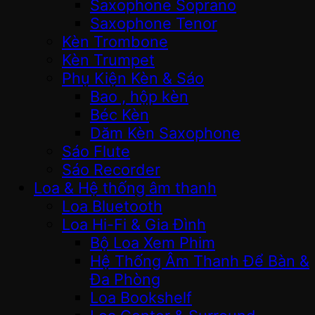
Saxophone Soprano
Saxophone Tenor
Kèn Trombone
Kèn Trumpet
Phụ Kiện Kèn & Sáo
Bao , hộp kèn
Béc Kèn
Dăm Kèn Saxophone
Sáo Flute
Sáo Recorder
Loa & Hệ thống âm thanh
Loa Bluetooth
Loa Hi-Fi & Gia Đình
Bộ Loa Xem Phim
Hệ Thống Âm Thanh Để Bàn &
Đa Phòng
Loa Bookshelf