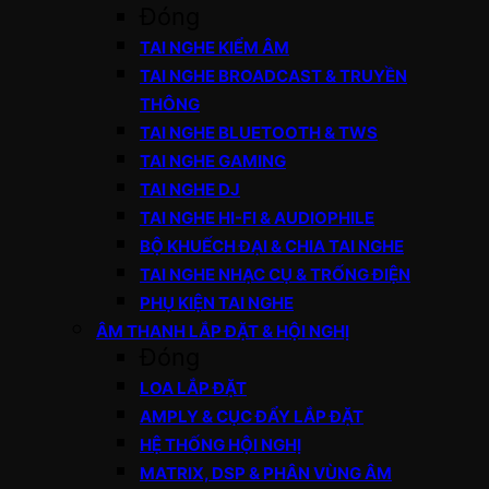
Đóng
TAI NGHE KIỂM ÂM
TAI NGHE BROADCAST & TRUYỀN
THÔNG
TAI NGHE BLUETOOTH & TWS
TAI NGHE GAMING
TAI NGHE DJ
TAI NGHE HI-FI & AUDIOPHILE
BỘ KHUẾCH ĐẠI & CHIA TAI NGHE
TAI NGHE NHẠC CỤ & TRỐNG ĐIỆN
PHỤ KIỆN TAI NGHE
ÂM THANH LẮP ĐẶT & HỘI NGHỊ
Đóng
LOA LẮP ĐẶT
AMPLY & CỤC ĐẨY LẮP ĐẶT
HỆ THỐNG HỘI NGHỊ
MATRIX, DSP & PHÂN VÙNG ÂM