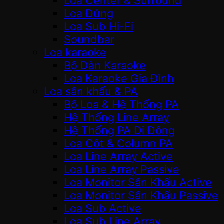
Loa Center & Surround
Loa Đứng
Loa Sub Hi-Fi
Soundbar
Loa karaoke
Bộ Dàn Karaoke
Loa Karaoke Gia Đình
Loa sân khấu & PA
Bộ Loa & Hệ Thống PA
Hệ Thống Line Array
Hệ Thống PA Di Động
Loa Cột & Column PA
Loa Line Array Active
Loa Line Array Passive
Loa Monitor Sân Khấu Active
Loa Monitor Sân Khấu Passive
Loa Sub Active
Loa Sub Line Array