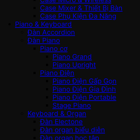
Case Mixer & Thiết Bị Bàn
Case Phụ Kiện Đa Năng
Piano & Keyboard
Đàn Accordion
Đàn Piano
Piano cơ
Piano Grand
Piano Upright
Piano Điện
Piano Điện Gấp Gọn
Piano Điện Gia Đình
Piano Điện Portable
Stage Piano
Keyboard & Organ
Đàn Electone
Đàn organ biểu diễn
Đàn organ học tập