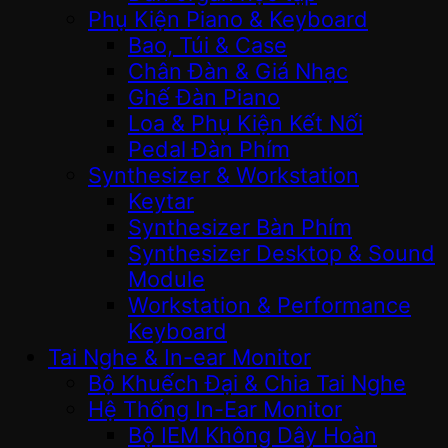
Phụ Kiện Piano & Keyboard
Bao, Túi & Case
Chân Đàn & Giá Nhạc
Ghế Đàn Piano
Loa & Phụ Kiện Kết Nối
Pedal Đàn Phím
Synthesizer & Workstation
Keytar
Synthesizer Bàn Phím
Synthesizer Desktop & Sound
Module
Workstation & Performance
Keyboard
Tai Nghe & In-ear Monitor
Bộ Khuếch Đại & Chia Tai Nghe
Hệ Thống In-Ear Monitor
Bộ IEM Không Dây Hoàn