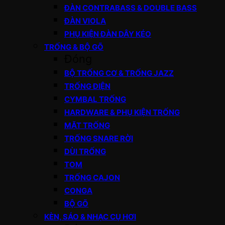
ĐÀN CONTRABASS & DOUBLE BASS
ĐÀN VIOLA
PHỤ KIỆN ĐÀN DÂY KÉO
TRỐNG & BỘ GÕ
Đóng
BỘ TRỐNG CƠ & TRỐNG JAZZ
TRỐNG ĐIỆN
CYMBAL TRỐNG
HARDWARE & PHỤ KIỆN TRỐNG
MẶT TRỐNG
TRỐNG SNARE RỜI
DÙI TRỐNG
TOM
TRỐNG CAJON
CONGA
BỘ GÕ
KÈN, SÁO & NHẠC CỤ HƠI