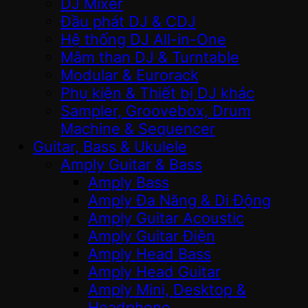
DJ Mixer
Đầu phát DJ & CDJ
Hệ thống DJ All-in-One
Mâm than DJ & Turntable
Modular & Eurorack
Phụ kiện & Thiết bị DJ khác
Sampler, Groovebox, Drum
Machine & Sequencer
Guitar, Bass & Ukulele
Amply Guitar & Bass
Amply Bass
Amply Đa Năng & Di Động
Amply Guitar Acoustic
Amply Guitar Điện
Amply Head Bass
Amply Head Guitar
Amply Mini, Desktop &
Headphone