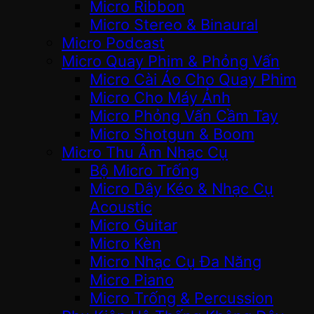
Micro Ribbon
Micro Stereo & Binaural
Micro Podcast
Micro Quay Phim & Phỏng Vấn
Micro Cài Áo Cho Quay Phim
Micro Cho Máy Ảnh
Micro Phỏng Vấn Cầm Tay
Micro Shotgun & Boom
Micro Thu Âm Nhạc Cụ
Bộ Micro Trống
Micro Dây Kéo & Nhạc Cụ
Acoustic
Micro Guitar
Micro Kèn
Micro Nhạc Cụ Đa Năng
Micro Piano
Micro Trống & Percussion