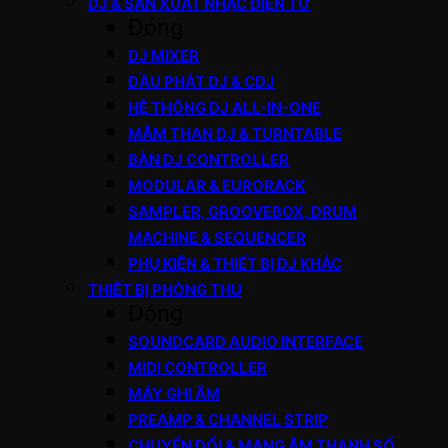
DJ & SẢN XUẤT NHẠC ĐIỆN TỬ
Đóng
DJ MIXER
ĐẦU PHÁT DJ & CDJ
HỆ THỐNG DJ ALL-IN-ONE
MÂM THAN DJ & TURNTABLE
BÀN DJ CONTROLLER
MODULAR & EURORACK
SAMPLER, GROOVEBOX, DRUM
MACHINE & SEQUENCER
PHỤ KIỆN & THIẾT BỊ DJ KHÁC
THIẾT BỊ PHÒNG THU
Đóng
SOUNDCARD AUDIO INTERFACE
MIDI CONTROLLER
MÁY GHI ÂM
PREAMP & CHANNEL STRIP
CHUYỂN ĐỔI & MẠNG ÂM THANH SỐ