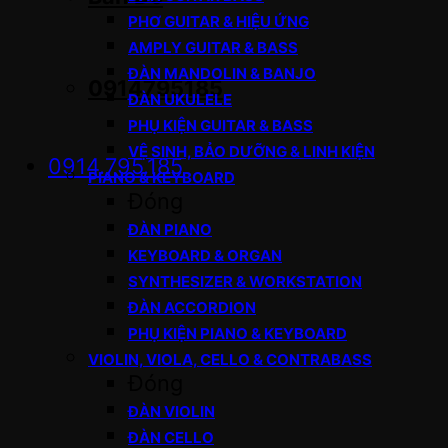
PHƠ GUITAR & HIỆU ỨNG
AMPLY GUITAR & BASS
ĐÀN MANDOLIN & BANJO
0914795185
ĐÀN UKULELE
PHỤ KIỆN GUITAR & BASS
VỆ SINH, BẢO DƯỠNG & LINH KIỆN
0914.795.185
PIANO & KEYBOARD
Đóng
ĐÀN PIANO
KEYBOARD & ORGAN
SYNTHESIZER & WORKSTATION
ĐÀN ACCORDION
PHỤ KIỆN PIANO & KEYBOARD
VIOLIN, VIOLA, CELLO & CONTRABASS
Đóng
ĐÀN VIOLIN
ĐÀN CELLO