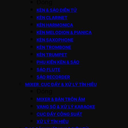
Đóng
KÈN & SÁO ĐIỆN TỬ
KÈN CLARINET
KÈN HARMONICA
KÈN MELODION & PIANICA
KÈN SAXOPHONE
KÈN TROMBONE
KÈN TRUMPET
PHỤ KIỆN KÈN & SÁO
SÁO FLUTE
SÁO RECORDER
MIXER, CỤC ĐẨY & XỬ LÝ TÍN HIỆU
Đóng
MIXER & BÀN TRỘN ÂM
VANG SỐ & XỬ LÝ KARAOKE
CỤC ĐẨY CÔNG SUẤT
XỬ LÝ TÍN HIỆU