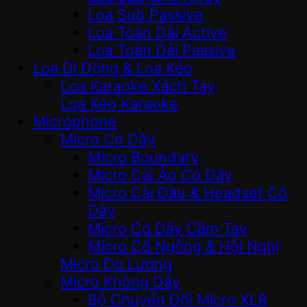
Loa Sub Passive
Loa Toàn Dải Active
Loa Toàn Dải Passive
Loa Di Động & Loa Kéo
Loa Karaoke Xách Tay
Loa Kéo Karaoke
Microphone
Micro Có Dây
Micro Boundary
Micro Cài Áo Có Dây
Micro Cài Đầu & Headset Có
Dây
Micro Có Dây Cầm Tay
Micro Cổ Ngỗng & Hội Nghị
Micro Đo Lường
Micro Không Dây
Bộ Chuyển Đổi Micro XLR