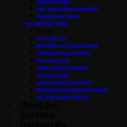
LED BAR & PIXEL
DMX, GIAO DIỆN & PHẦN MỀM
PHỤ KIỆN ÁNH SÁNG
PHỤ KIỆN ÂM THANH
Đóng
CỌC & ĐẾ LOA
PHỤ KIỆN LOA CHUYÊN DỤNG
TỦ RACK & PHỤ KIỆN RACK
TÚI & CASE LOA
CHÂN, GIÁ ĐỠ & RIGGING
CÁP ÂM THANH
JACK, ĐẦU NỐI & ADAPTER
NGUỒN ĐIỆN & PHÂN PHỐI NGUỒN
TÚI, HỘP & CASE THIẾT BỊ
TRANG CHỦ
SẢN PHẨM
THƯƠNG HIỆU