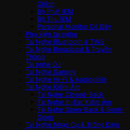
Chỉnh
Bộ Phát IEM
Bộ Thu IEM
Personal Monitor Có Dây
Phụ kiện tai nghe
Tai Nghe Bluetooth & TWS
Tai Nghe Broadcast & Truyền
Thông
Tai nghe DJ
Tai Nghe Gaming
Tai Nghe Hi-Fi & Audiophile
Tai Nghe Kiểm Âm
Tai Nghe Closed-Back
Tai Nghe In-Ear Kiểm Âm
Tai Nghe Open-Back & Semi-
Open
Tai Nghe Nhạc Cụ & Trống Điện