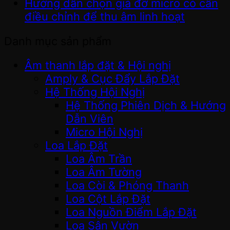
Hướng dẫn chọn giá đỡ micro có cần
điều chỉnh để thu âm linh hoạt
Danh mục sản phẩm
Âm thanh lắp đặt & Hội nghị
Amply & Cục Đẩy Lắp Đặt
Hệ Thống Hội Nghị
Hệ Thống Phiên Dịch & Hướng
Dẫn Viên
Micro Hội Nghị
Loa Lắp Đặt
Loa Âm Trần
Loa Âm Tường
Loa Còi & Phóng Thanh
Loa Cột Lắp Đặt
Loa Nguồn Điểm Lắp Đặt
Loa Sân Vườn