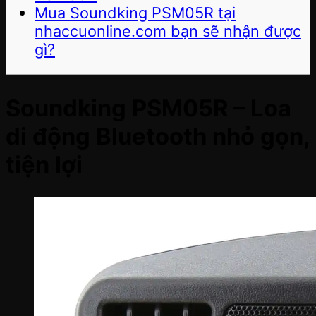
Mua Soundking PSM05R tại
nhaccuonline.com bạn sẽ nhận được
gì?
Soundking PSM05R – Loa
di động Bluetooth nhỏ gọn,
tiện lợi