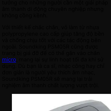
tưởng cho những người cần một giải pháp
âm thanh di động chuyên nghiệp nhưng
không cồng kềnh.
Với thiết kế chắc chắn, vỏ làm từ nhựa
polypropylene cao cấp giúp tăng độ bền
và chống chịu tốt với các tác động bên
ngoài. Soundking PSM05R cũng được
trang bị giá đỡ để có thể gắn vào chân
micro
, mang lại sự linh hoạt tối đa khi sử
dụng. Dù bạn là ca sĩ, nhạc công hay chỉ
đơn giản là người yêu thích âm nhạc,
Soundking PSM05R sẽ mang lại trải
nghiệm âm thanh chất lượng vượt trội.