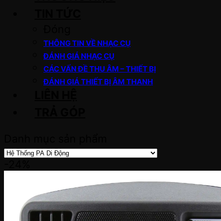
TIN TỨC
Đóng
THÔNG TIN VỀ NHẠC CỤ
ĐÁNH GIÁ NHẠC CỤ
CÁC VẤN ĐỀ THU ÂM – THIẾT BỊ
ĐÁNH GIÁ THIẾT BỊ ÂM THANH
LIÊN HỆ
TRẢ GÓP
Danh mục sản phẩm
-24%