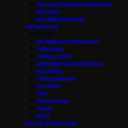
ĐÀN CONTRABASS & DOUBLE BASS
ĐÀN VIOLA
PHỤ KIỆN ĐÀN DÂY KÉO
TRỐNG & BỘ GÕ
Đóng
BỘ TRỐNG CƠ & TRỐNG JAZZ
TRỐNG ĐIỆN
CYMBAL TRỐNG
HARDWARE & PHỤ KIỆN TRỐNG
MẶT TRỐNG
TRỐNG SNARE RỜI
DÙI TRỐNG
TOM
TRỐNG CAJON
CONGA
BỘ GÕ
KÈN, SÁO & NHẠC CỤ HƠI