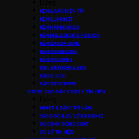
Đóng
KÈN & SÁO ĐIỆN TỬ
KÈN CLARINET
KÈN HARMONICA
KÈN MELODION & PIANICA
KÈN SAXOPHONE
KÈN TROMBONE
KÈN TRUMPET
PHỤ KIỆN KÈN & SÁO
SÁO FLUTE
SÁO RECORDER
MIXER, CỤC ĐẨY & XỬ LÝ TÍN HIỆU
Đóng
MIXER & BÀN TRỘN ÂM
VANG SỐ & XỬ LÝ KARAOKE
CỤC ĐẨY CÔNG SUẤT
XỬ LÝ TÍN HIỆU