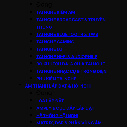
Đóng
TAI NGHE KIỂM ÂM
TAI NGHE BROADCAST & TRUYỀN
THÔNG
TAI NGHE BLUETOOTH & TWS
TAI NGHE GAMING
TAI NGHE DJ
TAI NGHE HI-FI & AUDIOPHILE
BỘ KHUẾCH ĐẠI & CHIA TAI NGHE
TAI NGHE NHẠC CỤ & TRỐNG ĐIỆN
PHỤ KIỆN TAI NGHE
ÂM THANH LẮP ĐẶT & HỘI NGHỊ
Đóng
LOA LẮP ĐẶT
AMPLY & CỤC ĐẨY LẮP ĐẶT
HỆ THỐNG HỘI NGHỊ
MATRIX, DSP & PHÂN VÙNG ÂM