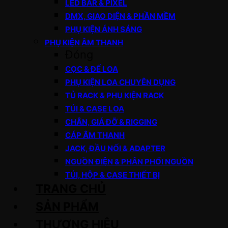
LED BAR & PIXEL
DMX, GIAO DIỆN & PHẦN MỀM
PHỤ KIỆN ÁNH SÁNG
PHỤ KIỆN ÂM THANH
Đóng
CỌC & ĐẾ LOA
PHỤ KIỆN LOA CHUYÊN DỤNG
TỦ RACK & PHỤ KIỆN RACK
TÚI & CASE LOA
CHÂN, GIÁ ĐỠ & RIGGING
CÁP ÂM THANH
JACK, ĐẦU NỐI & ADAPTER
NGUỒN ĐIỆN & PHÂN PHỐI NGUỒN
TÚI, HỘP & CASE THIẾT BỊ
TRANG CHỦ
SẢN PHẨM
THƯƠNG HIỆU