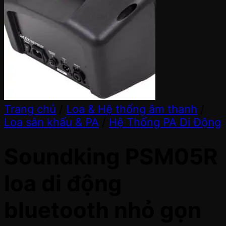
Trang chủ
/
Loa & Hệ thống âm thanh
/
Loa sân khấu & PA
/
Hệ Thống PA Di Động
Soundking PSM05R
loa di động
bluetooth nhỏ gọn