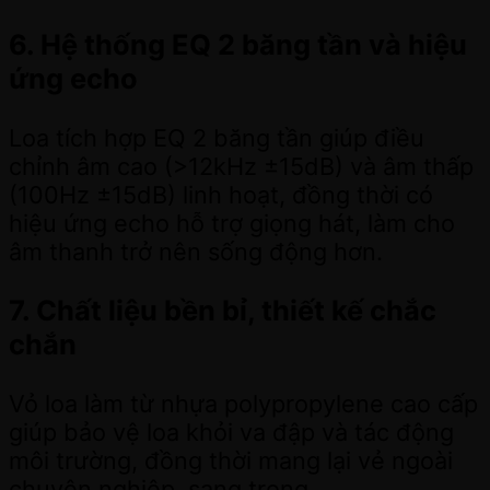
6. Hệ thống EQ 2 băng tần và hiệu
ứng echo
Loa tích hợp EQ 2 băng tần giúp điều
chỉnh âm cao (>12kHz ±15dB) và âm thấp
(100Hz ±15dB) linh hoạt, đồng thời có
hiệu ứng echo hỗ trợ giọng hát, làm cho
âm thanh trở nên sống động hơn.
7. Chất liệu bền bỉ, thiết kế chắc
chắn
Vỏ loa làm từ nhựa polypropylene cao cấp
giúp bảo vệ loa khỏi va đập và tác động
môi trường, đồng thời mang lại vẻ ngoài
chuyên nghiệp, sang trọng.