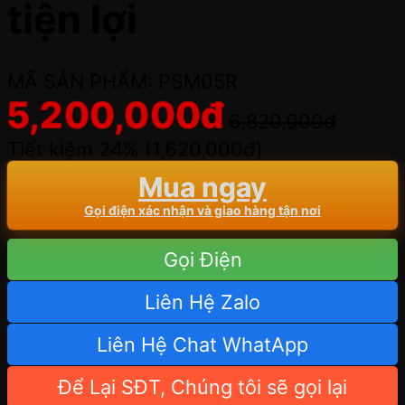
tiện lợi
MÃ SẢN PHẨM: PSM05R
5,200,000
đ
6,820,000
đ
Tiết kiệm 24% (
1,620,000
đ
)
Mua ngay
Gọi điện xác nhận và giao hàng tận nơi
Gọi Điện
Liên Hệ Zalo
Liên Hệ Chat WhatApp
Để Lại SĐT, Chúng tôi sẽ gọi lại