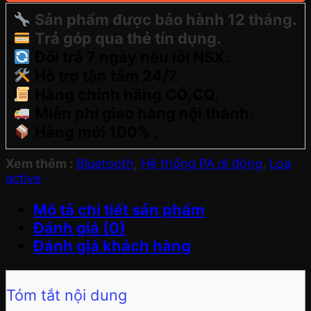
Sản phẩm được bảo hành 12 tháng.
Trả góp qua thẻ tín dụng.
Đổi trả 7 ngày nếu lỗi NSX.
Hỗ trợ tận tâm 24/7.
Hàng chính hãng CO,CQ.
Miễn phí giao hàng nội thành.
Hàng mới 100% .
Xem thêm :
Bluetooth
,
Hệ thống PA di động
,
Loa
active
Mô tả chi tiết sản phẩm
Đánh giá (0)
Đánh giá khách hàng
Tóm tắt nội dung