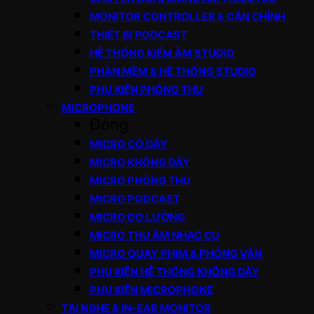
MONITOR CONTROLLER & CÂN CHỈNH
THIẾT BỊ PODCAST
HỆ THỐNG KIỂM ÂM STUDIO
PHẦN MỀM & HỆ THỐNG STUDIO
PHỤ KIỆN PHÒNG THU
MICROPHONE
Đóng
MICRO CÓ DÂY
MICRO KHÔNG DÂY
MICRO PHÒNG THU
MICRO PODCAST
MICRO ĐO LƯỜNG
MICRO THU ÂM NHẠC CỤ
MICRO QUAY PHIM & PHỎNG VẤN
PHỤ KIỆN HỆ THỐNG KHÔNG DÂY
PHỤ KIỆN MICROPHONE
TAI NGHE & IN-EAR MONITOR