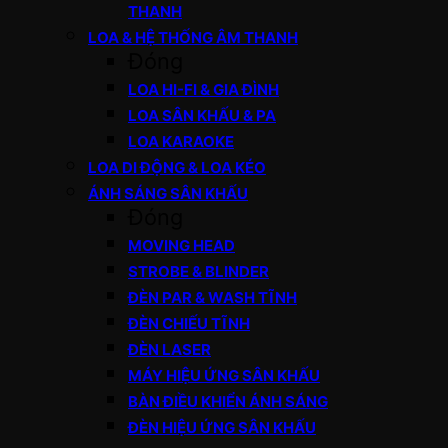
THANH
LOA & HỆ THỐNG ÂM THANH
Đóng
LOA HI-FI & GIA ĐÌNH
LOA SÂN KHẤU & PA
LOA KARAOKE
LOA DI ĐỘNG & LOA KÉO
ÁNH SÁNG SÂN KHẤU
Đóng
MOVING HEAD
STROBE & BLINDER
ĐÈN PAR & WASH TĨNH
ĐÈN CHIẾU TĨNH
ĐÈN LASER
MÁY HIỆU ỨNG SÂN KHẤU
BÀN ĐIỀU KHIỂN ÁNH SÁNG
ĐÈN HIỆU ỨNG SÂN KHẤU