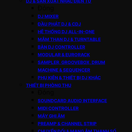
DJ & SẢN XUẤT NHẠC ĐIỆN TỬ
Đóng
DJ MIXER
ĐẦU PHÁT DJ & CDJ
HỆ THỐNG DJ ALL-IN-ONE
MÂM THAN DJ & TURNTABLE
BÀN DJ CONTROLLER
MODULAR & EURORACK
SAMPLER, GROOVEBOX, DRUM
MACHINE & SEQUENCER
PHỤ KIỆN & THIẾT BỊ DJ KHÁC
THIẾT BỊ PHÒNG THU
Đóng
SOUNDCARD AUDIO INTERFACE
MIDI CONTROLLER
MÁY GHI ÂM
PREAMP & CHANNEL STRIP
CHUYỂN ĐỔI & MẠNG ÂM THANH SỐ