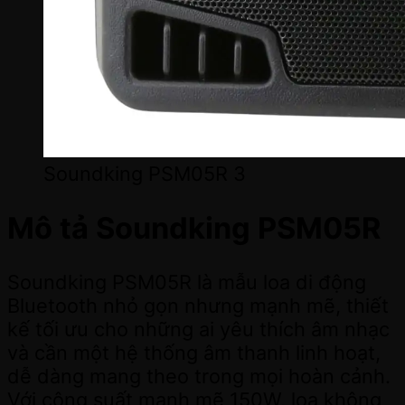
Soundking PSM05R 3
Mô tả Soundking PSM05R
Soundking PSM05R là mẫu loa di động
Bluetooth nhỏ gọn nhưng mạnh mẽ, thiết
kế tối ưu cho những ai yêu thích âm nhạc
và cần một hệ thống âm thanh linh hoạt,
dễ dàng mang theo trong mọi hoàn cảnh.
Với công suất mạnh mẽ 150W, loa không