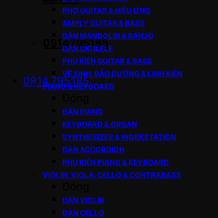
PHƠ GUITAR & HIỆU ỨNG
AMPLY GUITAR & BASS
ĐÀN MANDOLIN & BANJO
0914795185
ĐÀN UKULELE
PHỤ KIỆN GUITAR & BASS
VỆ SINH, BẢO DƯỠNG & LINH KIỆN
0914.795.185
PIANO & KEYBOARD
Đóng
ĐÀN PIANO
KEYBOARD & ORGAN
SYNTHESIZER & WORKSTATION
ĐÀN ACCORDION
PHỤ KIỆN PIANO & KEYBOARD
VIOLIN, VIOLA, CELLO & CONTRABASS
Đóng
ĐÀN VIOLIN
ĐÀN CELLO