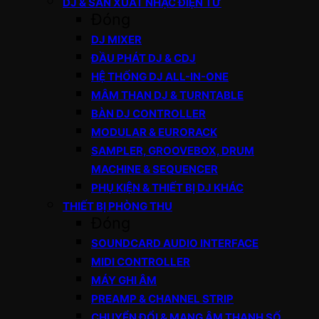
DJ & SẢN XUẤT NHẠC ĐIỆN TỬ
Đóng
DJ MIXER
ĐẦU PHÁT DJ & CDJ
HỆ THỐNG DJ ALL-IN-ONE
MÂM THAN DJ & TURNTABLE
BÀN DJ CONTROLLER
MODULAR & EURORACK
SAMPLER, GROOVEBOX, DRUM
MACHINE & SEQUENCER
PHỤ KIỆN & THIẾT BỊ DJ KHÁC
THIẾT BỊ PHÒNG THU
Đóng
SOUNDCARD AUDIO INTERFACE
MIDI CONTROLLER
MÁY GHI ÂM
PREAMP & CHANNEL STRIP
CHUYỂN ĐỔI & MẠNG ÂM THANH SỐ