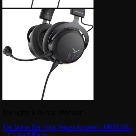
Tai Nghe & In-ear Monitor
Tai Nghe Gaming Beyerdynamic MMX100
– Closed-Back