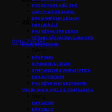
PHƠ GUITAR & HIỆU ỨNG
AMPLY GUITAR & BASS
ĐÀN MANDOLIN & BANJO
0914795185
ĐÀN UKULELE
PHỤ KIỆN GUITAR & BASS
VỆ SINH, BẢO DƯỠNG & LINH KIỆN
0914.795.185
PIANO & KEYBOARD
Đóng
ĐÀN PIANO
KEYBOARD & ORGAN
SYNTHESIZER & WORKSTATION
ĐÀN ACCORDION
PHỤ KIỆN PIANO & KEYBOARD
VIOLIN, VIOLA, CELLO & CONTRABASS
Đóng
ĐÀN VIOLIN
ĐÀN CELLO