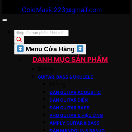
Thạnh , TP Hồ Chí Minh .
Email:
GoldMusic223@gmail.com
Tìm
kiếm
sản
Menu Cửa Hàng
phẩm
DANH MỤC SẢN PHẨM
Đóng
GUITAR, BASS & UKULELE
Đóng
ĐÀN GUITAR ACOUSTIC
ĐÀN GUITAR ĐIỆN
ĐÀN GUITAR BASS
PHƠ GUITAR & HIỆU ỨNG
AMPLY GUITAR & BASS
ĐÀN MANDOLIN & BANJO