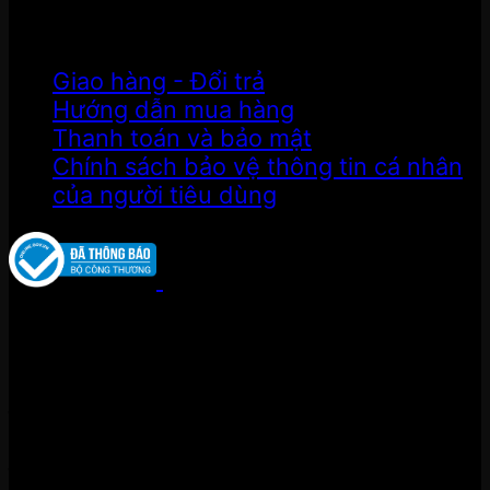
HƯỚNG DẪN CHUNG
Giao hàng - Đổi trả
Hướng dẫn mua hàng
Thanh toán và bảo mật
Chính sách bảo vệ thông tin cá nhân
của người tiêu dùng
Công Ty TNHH NHẠC CỤ GOLD MUSIC
GPKD số 0314032764 do Sở Kế hoạch
Đầu tư TPHCM cấp ngày 27/09/2016
Hotline:
0914 795 185
Địa Chỉ : 4/10/4 Lưu Chí hiếu , P Tây