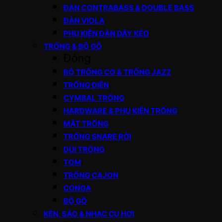
ĐÀN CONTRABASS & DOUBLE BASS
ĐÀN VIOLA
PHỤ KIỆN ĐÀN DÂY KÉO
TRỐNG & BỘ GÕ
Đóng
BỘ TRỐNG CƠ & TRỐNG JAZZ
TRỐNG ĐIỆN
CYMBAL TRỐNG
HARDWARE & PHỤ KIỆN TRỐNG
MẶT TRỐNG
TRỐNG SNARE RỜI
DÙI TRỐNG
TOM
TRỐNG CAJON
CONGA
BỘ GÕ
KÈN, SÁO & NHẠC CỤ HƠI