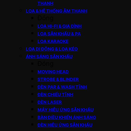
THANH
LOA & HỆ THỐNG ÂM THANH
Đóng
LOA HI-FI & GIA ĐÌNH
LOA SÂN KHẤU & PA
LOA KARAOKE
LOA DI ĐỘNG & LOA KÉO
ÁNH SÁNG SÂN KHẤU
Đóng
MOVING HEAD
STROBE & BLINDER
ĐÈN PAR & WASH TĨNH
ĐÈN CHIẾU TĨNH
ĐÈN LASER
MÁY HIỆU ỨNG SÂN KHẤU
BÀN ĐIỀU KHIỂN ÁNH SÁNG
ĐÈN HIỆU ỨNG SÂN KHẤU