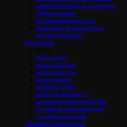
MONITOR CONTROLLER & CÂN CHỈNH
THIẾT BỊ PODCAST
HỆ THỐNG KIỂM ÂM STUDIO
PHẦN MỀM & HỆ THỐNG STUDIO
PHỤ KIỆN PHÒNG THU
MICROPHONE
Đóng
MICRO CÓ DÂY
MICRO KHÔNG DÂY
MICRO PHÒNG THU
MICRO PODCAST
MICRO ĐO LƯỜNG
MICRO THU ÂM NHẠC CỤ
MICRO QUAY PHIM & PHỎNG VẤN
PHỤ KIỆN HỆ THỐNG KHÔNG DÂY
PHỤ KIỆN MICROPHONE
TAI NGHE & IN-EAR MONITOR