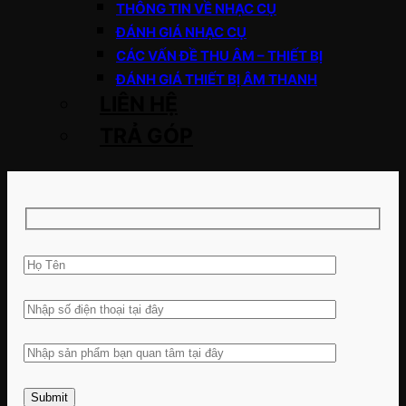
THÔNG TIN VỀ NHẠC CỤ
ĐÁNH GIÁ NHẠC CỤ
CÁC VẤN ĐỀ THU ÂM – THIẾT BỊ
ĐÁNH GIÁ THIẾT BỊ ÂM THANH
LIÊN HỆ
TRẢ GÓP