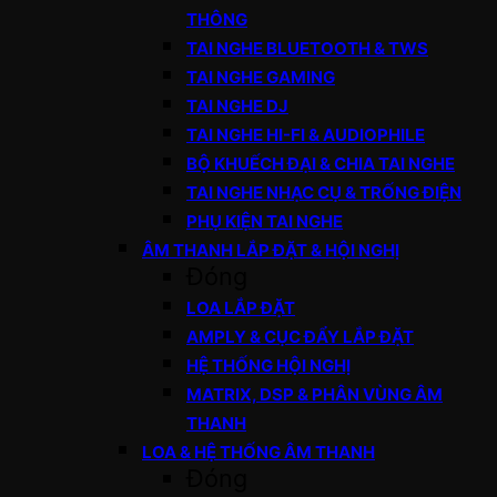
THÔNG
TAI NGHE BLUETOOTH & TWS
TAI NGHE GAMING
TAI NGHE DJ
TAI NGHE HI-FI & AUDIOPHILE
BỘ KHUẾCH ĐẠI & CHIA TAI NGHE
TAI NGHE NHẠC CỤ & TRỐNG ĐIỆN
PHỤ KIỆN TAI NGHE
ÂM THANH LẮP ĐẶT & HỘI NGHỊ
Đóng
LOA LẮP ĐẶT
AMPLY & CỤC ĐẨY LẮP ĐẶT
HỆ THỐNG HỘI NGHỊ
MATRIX, DSP & PHÂN VÙNG ÂM
THANH
LOA & HỆ THỐNG ÂM THANH
Đóng