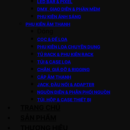
LED BAR & PIXEL
DMX, GIAO DIỆN & PHẦN MỀM
PHỤ KIỆN ÁNH SÁNG
PHỤ KIỆN ÂM THANH
Đóng
CỌC & ĐẾ LOA
PHỤ KIỆN LOA CHUYÊN DỤNG
TỦ RACK & PHỤ KIỆN RACK
TÚI & CASE LOA
CHÂN, GIÁ ĐỠ & RIGGING
CÁP ÂM THANH
JACK, ĐẦU NỐI & ADAPTER
NGUỒN ĐIỆN & PHÂN PHỐI NGUỒN
TÚI, HỘP & CASE THIẾT BỊ
TRANG CHỦ
SẢN PHẨM
THƯƠNG HIỆU