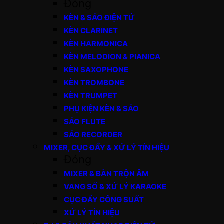
Đóng
KÈN & SÁO ĐIỆN TỬ
KÈN CLARINET
KÈN HARMONICA
KÈN MELODION & PIANICA
KÈN SAXOPHONE
KÈN TROMBONE
KÈN TRUMPET
PHỤ KIỆN KÈN & SÁO
SÁO FLUTE
SÁO RECORDER
MIXER, CỤC ĐẨY & XỬ LÝ TÍN HIỆU
Đóng
MIXER & BÀN TRỘN ÂM
VANG SỐ & XỬ LÝ KARAOKE
CỤC ĐẨY CÔNG SUẤT
XỬ LÝ TÍN HIỆU