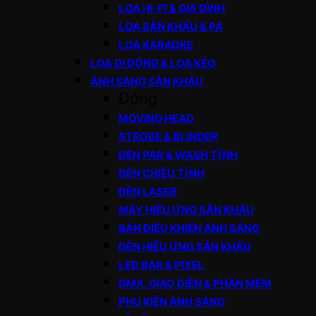
LOA HI-FI & GIA ĐÌNH
LOA SÂN KHẤU & PA
LOA KARAOKE
LOA DI ĐỘNG & LOA KÉO
ÁNH SÁNG SÂN KHẤU
Đóng
MOVING HEAD
STROBE & BLINDER
ĐÈN PAR & WASH TĨNH
ĐÈN CHIẾU TĨNH
ĐÈN LASER
MÁY HIỆU ỨNG SÂN KHẤU
BÀN ĐIỀU KHIỂN ÁNH SÁNG
ĐÈN HIỆU ỨNG SÂN KHẤU
LED BAR & PIXEL
DMX, GIAO DIỆN & PHẦN MỀM
PHỤ KIỆN ÁNH SÁNG