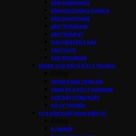
KÈN HARMONICA
KÈN MELODION & PIANICA
KÈN SAXOPHONE
KÈN TROMBONE
KÈN TRUMPET
PHỤ KIỆN KÈN & SÁO
SÁO FLUTE
SÁO RECORDER
MIXER, CỤC ĐẨY & XỬ LÝ TÍN HIỆU
Đóng
MIXER & BÀN TRỘN ÂM
VANG SỐ & XỬ LÝ KARAOKE
CỤC ĐẨY CÔNG SUẤT
XỬ LÝ TÍN HIỆU
DJ & SẢN XUẤT NHẠC ĐIỆN TỬ
Đóng
DJ MIXER