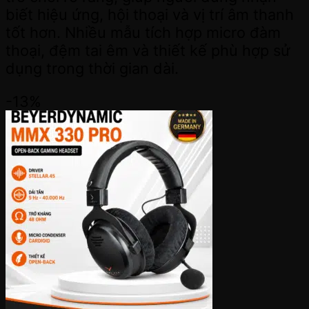
biết hiệu ứng, hội thoại và vị trí âm thanh
tốt hơn. Nhiều mẫu tích hợp micro đàm
thoại, đệm tai êm và thiết kế phù hợp sử
dụng trong thời gian dài.
-13%