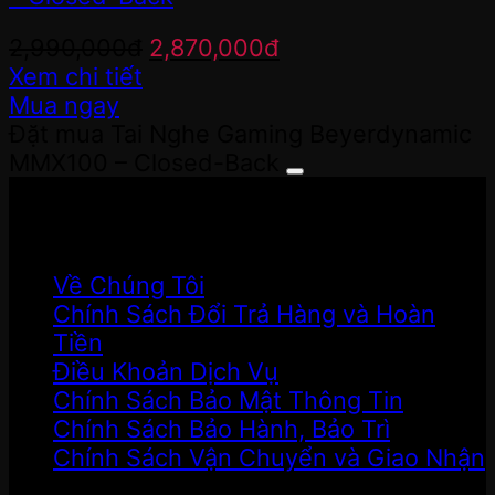
Giá
Giá
2,990,000
đ
2,870,000
đ
gốc
hiện
Xem chi tiết
là:
tại
Mua ngay
2,990,000đ.
là:
Đặt mua Tai Nghe Gaming Beyerdynamic
2,870,000đ.
MMX100 – Closed-Back
Hỗ Trợ Khách Hàng
Về Chúng Tôi
Chính Sách Đổi Trả Hàng và Hoàn
Tiền
Điều Khoản Dịch Vụ
Chính Sách Bảo Mật Thông Tin
Chính Sách Bảo Hành, Bảo Trì
Chính Sách Vận Chuyển và Giao Nhận