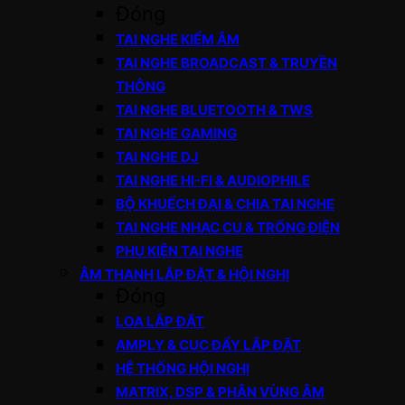
Đóng
TAI NGHE KIỂM ÂM
TAI NGHE BROADCAST & TRUYỀN
THÔNG
TAI NGHE BLUETOOTH & TWS
TAI NGHE GAMING
TAI NGHE DJ
TAI NGHE HI-FI & AUDIOPHILE
BỘ KHUẾCH ĐẠI & CHIA TAI NGHE
TAI NGHE NHẠC CỤ & TRỐNG ĐIỆN
PHỤ KIỆN TAI NGHE
ÂM THANH LẮP ĐẶT & HỘI NGHỊ
Đóng
LOA LẮP ĐẶT
AMPLY & CỤC ĐẨY LẮP ĐẶT
HỆ THỐNG HỘI NGHỊ
MATRIX, DSP & PHÂN VÙNG ÂM