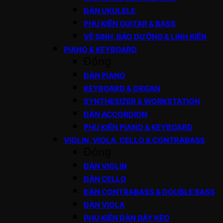
ĐÀN UKULELE
PHỤ KIỆN GUITAR & BASS
VỆ SINH, BẢO DƯỠNG & LINH KIỆN
PIANO & KEYBOARD
Đóng
ĐÀN PIANO
KEYBOARD & ORGAN
SYNTHESIZER & WORKSTATION
ĐÀN ACCORDION
PHỤ KIỆN PIANO & KEYBOARD
VIOLIN, VIOLA, CELLO & CONTRABASS
Đóng
ĐÀN VIOLIN
ĐÀN CELLO
ĐÀN CONTRABASS & DOUBLE BASS
ĐÀN VIOLA
PHỤ KIỆN ĐÀN DÂY KÉO