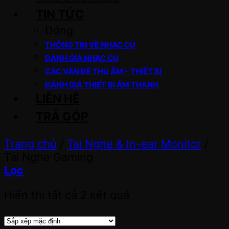
TIN TỨC
Đóng
THÔNG TIN VỀ NHẠC CỤ
ĐÁNH GIÁ NHẠC CỤ
CÁC VẤN ĐỀ THU ÂM – THIẾT BỊ
ĐÁNH GIÁ THIẾT BỊ ÂM THANH
LIÊN HỆ
TRẢ GÓP
Trang chủ
/
Tai Nghe & In-ear Monitor
/
Tai Nghe Gaming
Lọc
Hiển thị tất cả 2 kết quả