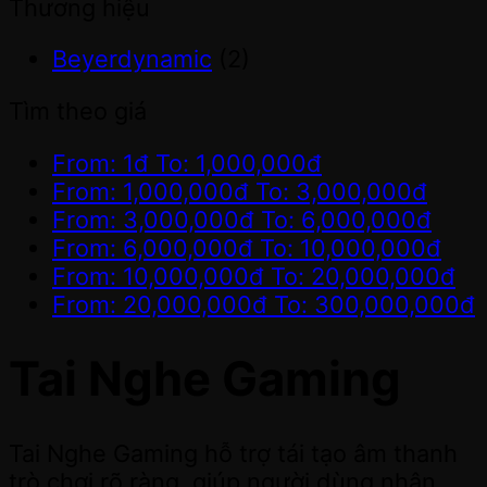
Thương hiệu
Beyerdynamic
(2)
Tìm theo giá
From:
1
đ
To:
1,000,000
đ
From:
1,000,000
đ
To:
3,000,000
đ
From:
3,000,000
đ
To:
6,000,000
đ
From:
6,000,000
đ
To:
10,000,000
đ
From:
10,000,000
đ
To:
20,000,000
đ
From:
20,000,000
đ
To:
300,000,000
đ
Tai Nghe Gaming
Tai Nghe Gaming hỗ trợ tái tạo âm thanh
trò chơi rõ ràng, giúp người dùng nhận