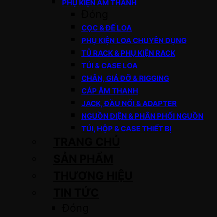
PHỤ KIỆN ÂM THANH
Đóng
CỌC & ĐẾ LOA
PHỤ KIỆN LOA CHUYÊN DỤNG
TỦ RACK & PHỤ KIỆN RACK
TÚI & CASE LOA
CHÂN, GIÁ ĐỠ & RIGGING
CÁP ÂM THANH
JACK, ĐẦU NỐI & ADAPTER
NGUỒN ĐIỆN & PHÂN PHỐI NGUỒN
TÚI, HỘP & CASE THIẾT BỊ
TRANG CHỦ
SẢN PHẨM
THƯƠNG HIỆU
TIN TỨC
Đóng