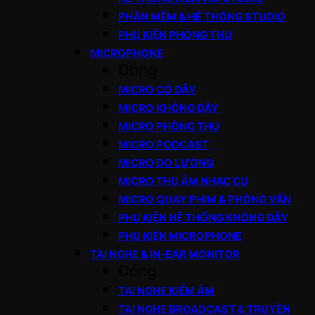
PHẦN MỀM & HỆ THỐNG STUDIO
PHỤ KIỆN PHÒNG THU
MICROPHONE
Đóng
MICRO CÓ DÂY
MICRO KHÔNG DÂY
MICRO PHÒNG THU
MICRO PODCAST
MICRO ĐO LƯỜNG
MICRO THU ÂM NHẠC CỤ
MICRO QUAY PHIM & PHỎNG VẤN
PHỤ KIỆN HỆ THỐNG KHÔNG DÂY
PHỤ KIỆN MICROPHONE
TAI NGHE & IN-EAR MONITOR
Đóng
TAI NGHE KIỂM ÂM
TAI NGHE BROADCAST & TRUYỀN