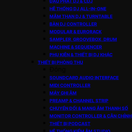
ĐẦU PHÁT DJ & CDJ
HỆ THỐNG DJ ALL-IN-ONE
MÂM THAN DJ & TURNTABLE
BÀN DJ CONTROLLER
MODULAR & EURORACK
SAMPLER, GROOVEBOX, DRUM
MACHINE & SEQUENCER
PHỤ KIỆN & THIẾT BỊ DJ KHÁC
THIẾT BỊ PHÒNG THU
Đóng
SOUNDCARD AUDIO INTERFACE
MIDI CONTROLLER
MÁY GHI ÂM
PREAMP & CHANNEL STRIP
CHUYỂN ĐỔI & MẠNG ÂM THANH SỐ
MONITOR CONTROLLER & CÂN CHỈNH
THIẾT BỊ PODCAST
HỆ THỐNG KIỂM ÂM STUDIO