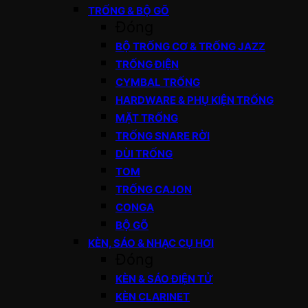
TRỐNG & BỘ GÕ
Đóng
BỘ TRỐNG CƠ & TRỐNG JAZZ
TRỐNG ĐIỆN
CYMBAL TRỐNG
HARDWARE & PHỤ KIỆN TRỐNG
MẶT TRỐNG
TRỐNG SNARE RỜI
DÙI TRỐNG
TOM
TRỐNG CAJON
CONGA
BỘ GÕ
KÈN, SÁO & NHẠC CỤ HƠI
Đóng
KÈN & SÁO ĐIỆN TỬ
KÈN CLARINET