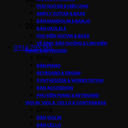
PHƠ GUITAR & HIỆU ỨNG
AMPLY GUITAR & BASS
ĐÀN MANDOLIN & BANJO
0914795185
ĐÀN UKULELE
PHỤ KIỆN GUITAR & BASS
VỆ SINH, BẢO DƯỠNG & LINH KIỆN
0914.795.185
PIANO & KEYBOARD
Đóng
ĐÀN PIANO
KEYBOARD & ORGAN
SYNTHESIZER & WORKSTATION
ĐÀN ACCORDION
PHỤ KIỆN PIANO & KEYBOARD
VIOLIN, VIOLA, CELLO & CONTRABASS
Đóng
ĐÀN VIOLIN
ĐÀN CELLO