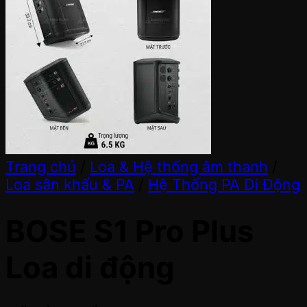
Trang chủ
/
Loa & Hệ thống âm thanh
/
Loa sân khấu & PA
/
Hệ Thống PA Di Động
BOSE S1 Pro Plus
Loa di động