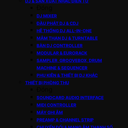
DJ & SẢN XUẤT NHẠC ĐIỆN TỬ
Đóng
DJ MIXER
ĐẦU PHÁT DJ & CDJ
HỆ THỐNG DJ ALL-IN-ONE
MÂM THAN DJ & TURNTABLE
BÀN DJ CONTROLLER
MODULAR & EURORACK
SAMPLER, GROOVEBOX, DRUM
MACHINE & SEQUENCER
PHỤ KIỆN & THIẾT BỊ DJ KHÁC
THIẾT BỊ PHÒNG THU
Đóng
SOUNDCARD AUDIO INTERFACE
MIDI CONTROLLER
MÁY GHI ÂM
PREAMP & CHANNEL STRIP
CHUYỂN ĐỔI & MẠNG ÂM THANH SỐ