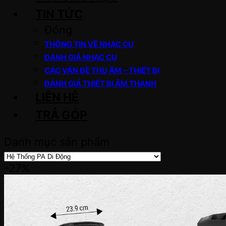
TIN TỨC
Đóng
THÔNG TIN VỀ NHẠC CỤ
ĐÁNH GIÁ NHẠC CỤ
CÁC VẤN ĐỀ THU ÂM – THIẾT BỊ
ĐÁNH GIÁ THIẾT BỊ ÂM THANH
LIÊN HỆ
TRẢ GÓP
Danh mục sản phẩm
-27%