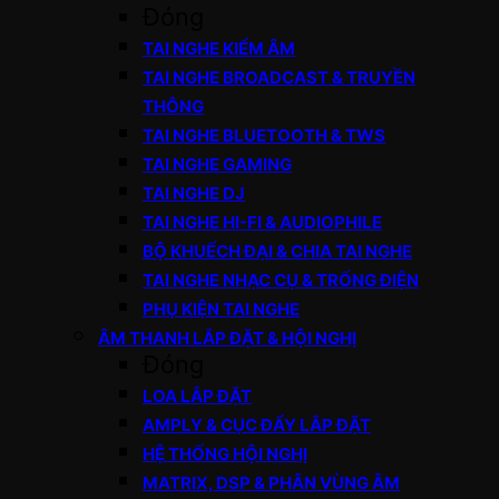
Đóng
TAI NGHE KIỂM ÂM
TAI NGHE BROADCAST & TRUYỀN
THÔNG
TAI NGHE BLUETOOTH & TWS
TAI NGHE GAMING
TAI NGHE DJ
TAI NGHE HI-FI & AUDIOPHILE
BỘ KHUẾCH ĐẠI & CHIA TAI NGHE
TAI NGHE NHẠC CỤ & TRỐNG ĐIỆN
PHỤ KIỆN TAI NGHE
ÂM THANH LẮP ĐẶT & HỘI NGHỊ
Đóng
LOA LẮP ĐẶT
AMPLY & CỤC ĐẨY LẮP ĐẶT
HỆ THỐNG HỘI NGHỊ
MATRIX, DSP & PHÂN VÙNG ÂM