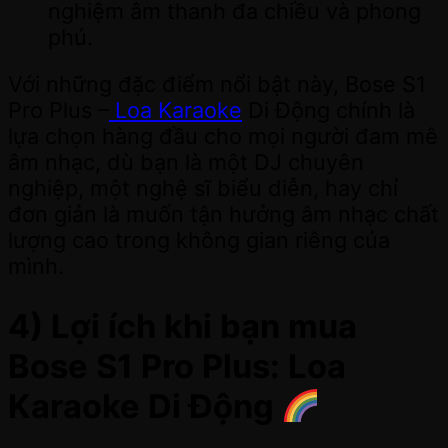
nghiệm âm thanh đa chiều và phong
phú.
Với những đặc điểm nổi bật này, Bose S1
Pro Plus –
Loa Karaoke
Di Động chính là
lựa chọn hàng đầu cho mọi người đam mê
âm nhạc, dù bạn là một DJ chuyên
nghiệp, một nghệ sĩ biểu diễn, hay chỉ
đơn giản là muốn tận hưởng âm nhạc chất
lượng cao trong không gian riêng của
mình.
4) Lợi ích khi bạn mua
Bose S1 Pro Plus: Loa
Karaoke Di Động