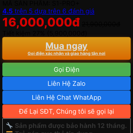
MÃ SẢN PHẨM: S1-PRO+
4.5
trên 5 dựa trên
6
đánh giá
16,000,000
đ
21,900,000
đ
Tiết kiệm 27% (
5,900,000
đ
)
Mua ngay
Gọi điện xác nhận và giao hàng tận nơi
Gọi Điện
Liên Hệ Zalo
Liên Hệ Chat WhatApp
Để Lại SĐT, Chúng tôi sẽ gọi lại
Sản phẩm được bảo hành 12 tháng.