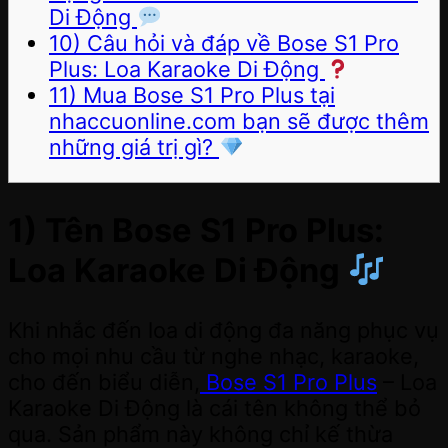
Di Động
10) Câu hỏi và đáp về Bose S1 Pro
Plus: Loa Karaoke Di Động
11) Mua Bose S1 Pro Plus tại
nhaccuonline.com bạn sẽ được thêm
những giá trị gì?
1) Tên Bose S1 Pro Plus:
Loa Karaoke Di Động
Khi nhắc đến loa di động đa năng phục vụ
cho mọi nhu cầu từ nghe nhạc, karaoke,
cho đến biểu diễn,
Bose S1 Pro Plus
– Loa
Karaoke Di Động là cái tên không thể bỏ
qua. Sản phẩm này không chỉ kế thừa