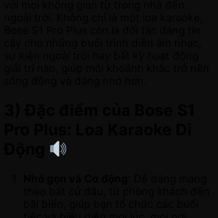
với mọi không gian từ trong nhà đến
ngoài trời. Không chỉ là một loa karaoke,
Bose S1 Pro Plus còn là đối tác đáng tin
cậy cho những buổi trình diễn âm nhạc,
sự kiện ngoài trời hay bất kỳ hoạt động
giải trí nào, giúp mỗi khoảnh khắc trở nên
sống động và đáng nhớ hơn.
3) Đặc điểm của Bose S1
Pro Plus: Loa Karaoke Di
Động
Nhỏ gọn và Cơ động
: Dễ dàng mang
theo bất cứ đâu, từ phòng khách đến
bãi biển, giúp bạn tổ chức các buổi
tiệc và biểu diễn mọi lúc, mọi nơi.