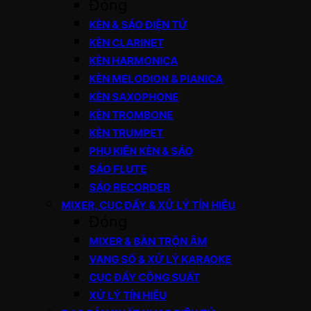
Đóng
KÈN & SÁO ĐIỆN TỬ
KÈN CLARINET
KÈN HARMONICA
KÈN MELODION & PIANICA
KÈN SAXOPHONE
KÈN TROMBONE
KÈN TRUMPET
PHỤ KIỆN KÈN & SÁO
SÁO FLUTE
SÁO RECORDER
MIXER, CỤC ĐẨY & XỬ LÝ TÍN HIỆU
Đóng
MIXER & BÀN TRỘN ÂM
VANG SỐ & XỬ LÝ KARAOKE
CỤC ĐẨY CÔNG SUẤT
XỬ LÝ TÍN HIỆU