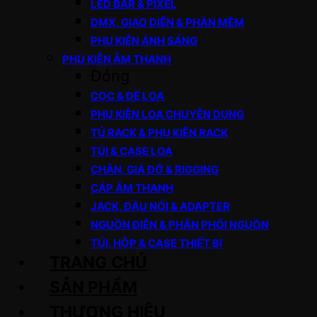
LED BAR & PIXEL
DMX, GIAO DIỆN & PHẦN MỀM
PHỤ KIỆN ÁNH SÁNG
PHỤ KIỆN ÂM THANH
Đóng
CỌC & ĐẾ LOA
PHỤ KIỆN LOA CHUYÊN DỤNG
TỦ RACK & PHỤ KIỆN RACK
TÚI & CASE LOA
CHÂN, GIÁ ĐỠ & RIGGING
CÁP ÂM THANH
JACK, ĐẦU NỐI & ADAPTER
NGUỒN ĐIỆN & PHÂN PHỐI NGUỒN
TÚI, HỘP & CASE THIẾT BỊ
TRANG CHỦ
SẢN PHẨM
THƯƠNG HIỆU