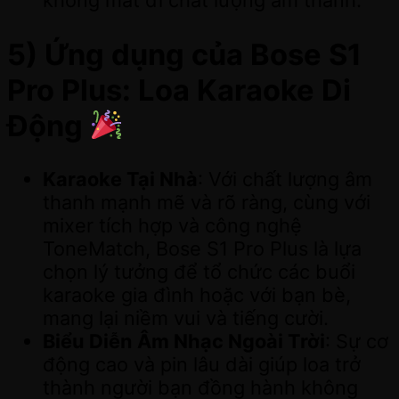
không mất đi chất lượng âm thanh.
5) Ứng dụng của Bose S1
Pro Plus: Loa Karaoke Di
Động
Karaoke Tại Nhà
: Với chất lượng âm
thanh mạnh mẽ và rõ ràng, cùng với
mixer tích hợp và công nghệ
ToneMatch, Bose S1 Pro Plus là lựa
chọn lý tưởng để tổ chức các buổi
karaoke gia đình hoặc với bạn bè,
mang lại niềm vui và tiếng cười.
Biểu Diễn Âm Nhạc Ngoài Trời
: Sự cơ
động cao và pin lâu dài giúp loa trở
thành người bạn đồng hành không