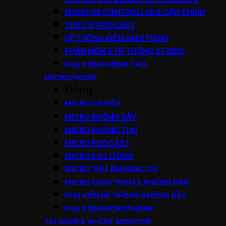
MONITOR CONTROLLER & CÂN CHỈNH
THIẾT BỊ PODCAST
HỆ THỐNG KIỂM ÂM STUDIO
PHẦN MỀM & HỆ THỐNG STUDIO
PHỤ KIỆN PHÒNG THU
MICROPHONE
Đóng
MICRO CÓ DÂY
MICRO KHÔNG DÂY
MICRO PHÒNG THU
MICRO PODCAST
MICRO ĐO LƯỜNG
MICRO THU ÂM NHẠC CỤ
MICRO QUAY PHIM & PHỎNG VẤN
PHỤ KIỆN HỆ THỐNG KHÔNG DÂY
PHỤ KIỆN MICROPHONE
TAI NGHE & IN-EAR MONITOR