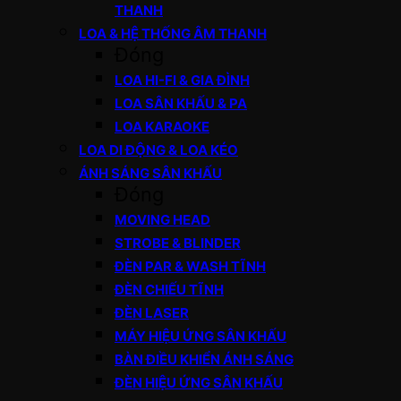
THANH
LOA & HỆ THỐNG ÂM THANH
Đóng
LOA HI-FI & GIA ĐÌNH
LOA SÂN KHẤU & PA
LOA KARAOKE
LOA DI ĐỘNG & LOA KÉO
ÁNH SÁNG SÂN KHẤU
Đóng
MOVING HEAD
STROBE & BLINDER
ĐÈN PAR & WASH TĨNH
ĐÈN CHIẾU TĨNH
ĐÈN LASER
MÁY HIỆU ỨNG SÂN KHẤU
BÀN ĐIỀU KHIỂN ÁNH SÁNG
ĐÈN HIỆU ỨNG SÂN KHẤU