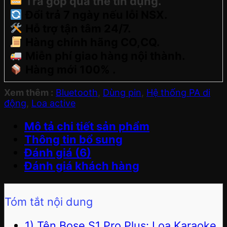
Trả góp qua thẻ tín dụng.
Đổi trả 7 ngày nếu lỗi NSX.
Hỗ trợ tận tâm 24/7.
Hàng chính hãng CO,CQ.
Miễn phí giao hàng nội thành.
Hàng mới 100% .
Xem thêm :
Bluetooth
,
Dùng pin
,
Hệ thống PA di
động
,
Loa active
Mô tả chi tiết sản phẩm
Thông tin bổ sung
Đánh giá (6)
Đánh giá khách hàng
Tóm tắt nội dung
1) Tên Bose S1 Pro Plus: Loa Karaoke