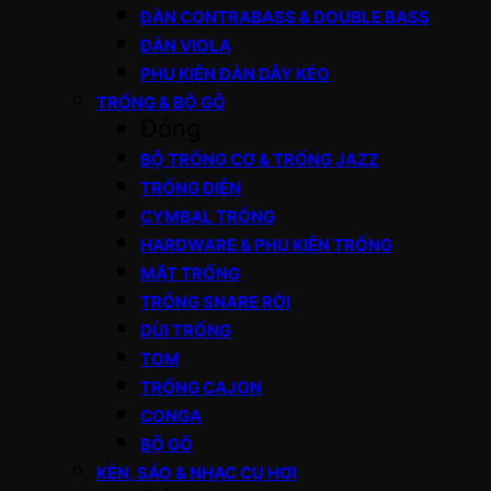
ĐÀN CONTRABASS & DOUBLE BASS
ĐÀN VIOLA
PHỤ KIỆN ĐÀN DÂY KÉO
TRỐNG & BỘ GÕ
Đóng
BỘ TRỐNG CƠ & TRỐNG JAZZ
TRỐNG ĐIỆN
CYMBAL TRỐNG
HARDWARE & PHỤ KIỆN TRỐNG
MẶT TRỐNG
TRỐNG SNARE RỜI
DÙI TRỐNG
TOM
TRỐNG CAJON
CONGA
BỘ GÕ
KÈN, SÁO & NHẠC CỤ HƠI