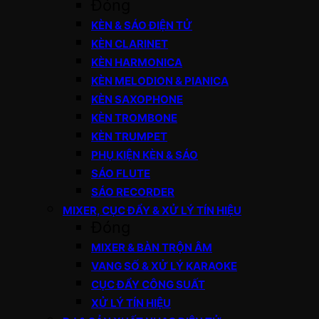
Đóng
KÈN & SÁO ĐIỆN TỬ
KÈN CLARINET
KÈN HARMONICA
KÈN MELODION & PIANICA
KÈN SAXOPHONE
KÈN TROMBONE
KÈN TRUMPET
PHỤ KIỆN KÈN & SÁO
SÁO FLUTE
SÁO RECORDER
MIXER, CỤC ĐẨY & XỬ LÝ TÍN HIỆU
Đóng
MIXER & BÀN TRỘN ÂM
VANG SỐ & XỬ LÝ KARAOKE
CỤC ĐẨY CÔNG SUẤT
XỬ LÝ TÍN HIỆU