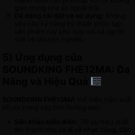
gian trong nhà và ngoài trời.
Dễ dàng cài đặt và sử dụng:
Không
yêu cầu kỹ năng kỹ thuật phức tạp,
sản phẩm này phù hợp với cả người
mới và chuyên nghiệp.
5) Ứng dụng của
SOUNDKING FHE12MA: Đa
Năng và Hiệu Quả
SOUNDKING FHE12MA
thể hiện hiệu suất
tối ưu trong các tình huống sau:
Sân khấu biểu diễn:
Tối ưu hiệu suất
âm thanh cho ca sĩ và nhạc công, đặc