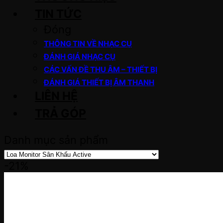
TIN TỨC
Đóng
THÔNG TIN VỀ NHẠC CỤ
ĐÁNH GIÁ NHẠC CỤ
CÁC VẤN ĐỀ THU ÂM – THIẾT BỊ
ĐÁNH GIÁ THIẾT BỊ ÂM THANH
LIÊN HỆ
TRẢ GÓP
Danh mục sản phẩm
-21%