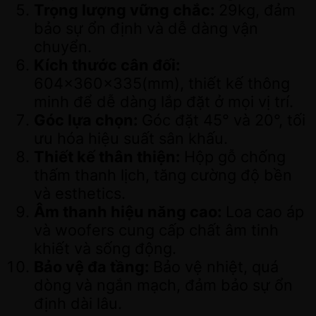
Trọng lượng vững chắc:
29kg, đảm
bảo sự ổn định và dễ dàng vận
chuyển.
Kích thước cân đối:
604x360x335(mm), thiết kế thông
minh để dễ dàng lắp đặt ở mọi vị trí.
Góc lựa chọn:
Góc đặt 45° và 20°, tối
ưu hóa hiệu suất sân khấu.
Thiết kế thân thiện:
Hộp gỗ chống
thấm thanh lịch, tăng cường độ bền
và esthetics.
Âm thanh hiệu năng cao:
Loa cao áp
và woofers cung cấp chất âm tinh
khiết và sống động.
Bảo vệ đa tầng:
Bảo vệ nhiệt, quá
dòng và ngắn mạch, đảm bảo sự ổn
định dài lâu.