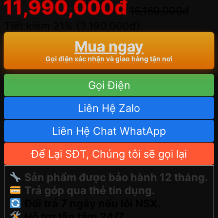
11,990,000
đ
15,180,000
đ
Tiết kiệm 21% (
3,190,000
đ
)
Mua ngay
Gọi điện xác nhận và giao hàng tận nơi
Gọi Điện
Liên Hệ Zalo
Liên Hệ Chat WhatApp
Để Lại SĐT, Chúng tôi sẽ gọi lại
Sản phẩm được bảo hành 12 tháng.
Trả góp qua thẻ tín dụng.
Đổi trả 7 ngày nếu lỗi NSX.
Hỗ trợ tận tâm 24/7.