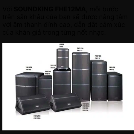
Với
SOUNDKING FHE12MA
, mỗi bước
trên sân khấu của bạn sẽ được nâng tầm
với âm thanh đỉnh cao, dẫn dắt cảm xúc
của khán giả trong từng nốt nhạc.