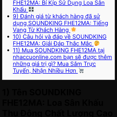
FHE12MA: Bí Kíp Sử Dụng Loa Sân
Khấu
9) Đánh giá từ khách hàng đã sử
dụng SOUNDKING FHE12MA: Tiếng
Vang Từ Khách Hàng
10) Câu hỏi và đáp về SOUNDKING
FHE12MA: Giải Đáp Thắc Mắc
11) Mua SOUNDKING FHE12MA tại
nhaccuonline.com bạn sẽ được thêm
những giá trị gì? Mua Sắm Trực
Tuyến, Nhận Nhiều Hơn
1) Tên SOUNDKING
FHE12MA: Loa Sân Khấu
Thụ Động Chất Lượng Cao