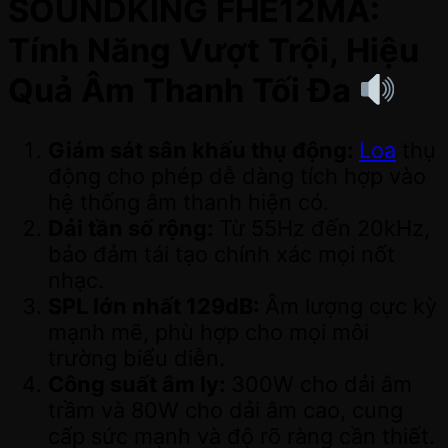
SOUNDKING FHE12MA:
Tính Năng Vượt Trội, Hiệu
Quả Âm Thanh Tối Đa
Giám sát sân khấu thụ động:
Loa
thụ
động cho phép dễ dàng tích hợp vào
hệ thống âm thanh hiện có.
Dải tần số rộng:
Từ 55Hz đến 20kHz,
bảo đảm tái tạo chính xác mọi nốt
nhạc.
SPL lớn nhất 129dB:
Âm lượng cực kỳ
mạnh mẽ, phù hợp cho mọi môi
trường biểu diễn.
Công suất âm ly:
300W cho dải âm
trầm và 80W cho dải âm cao, cung
cấp sức mạnh và độ rõ ràng cần thiết.