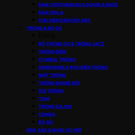
ĐÀN CONTRABASS & DOUBLE BASS
ĐÀN VIOLA
PHỤ KIỆN ĐÀN DÂY KÉO
TRỐNG & BỘ GÕ
Đóng
BỘ TRỐNG CƠ & TRỐNG JAZZ
TRỐNG ĐIỆN
CYMBAL TRỐNG
HARDWARE & PHỤ KIỆN TRỐNG
MẶT TRỐNG
TRỐNG SNARE RỜI
DÙI TRỐNG
TOM
TRỐNG CAJON
CONGA
BỘ GÕ
KÈN, SÁO & NHẠC CỤ HƠI