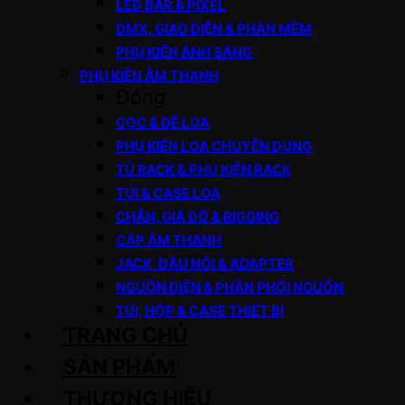
LED BAR & PIXEL
DMX, GIAO DIỆN & PHẦN MỀM
PHỤ KIỆN ÁNH SÁNG
PHỤ KIỆN ÂM THANH
Đóng
CỌC & ĐẾ LOA
PHỤ KIỆN LOA CHUYÊN DỤNG
TỦ RACK & PHỤ KIỆN RACK
TÚI & CASE LOA
CHÂN, GIÁ ĐỠ & RIGGING
CÁP ÂM THANH
JACK, ĐẦU NỐI & ADAPTER
NGUỒN ĐIỆN & PHÂN PHỐI NGUỒN
TÚI, HỘP & CASE THIẾT BỊ
TRANG CHỦ
SẢN PHẨM
THƯƠNG HIỆU