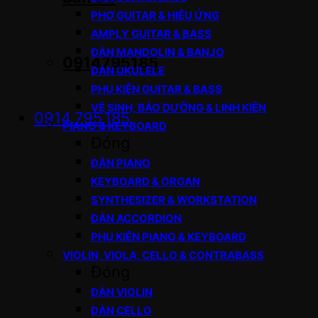
PHƠ GUITAR & HIỆU ỨNG
AMPLY GUITAR & BASS
ĐÀN MANDOLIN & BANJO
0914795185
ĐÀN UKULELE
PHỤ KIỆN GUITAR & BASS
VỆ SINH, BẢO DƯỠNG & LINH KIỆN
0914.795.185
PIANO & KEYBOARD
Đóng
ĐÀN PIANO
KEYBOARD & ORGAN
SYNTHESIZER & WORKSTATION
ĐÀN ACCORDION
PHỤ KIỆN PIANO & KEYBOARD
VIOLIN, VIOLA, CELLO & CONTRABASS
Đóng
ĐÀN VIOLIN
ĐÀN CELLO