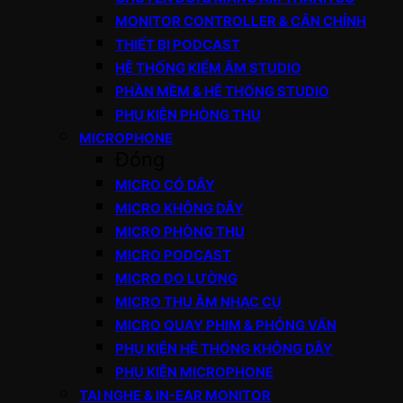
MONITOR CONTROLLER & CÂN CHỈNH
THIẾT BỊ PODCAST
HỆ THỐNG KIỂM ÂM STUDIO
PHẦN MỀM & HỆ THỐNG STUDIO
PHỤ KIỆN PHÒNG THU
MICROPHONE
Đóng
MICRO CÓ DÂY
MICRO KHÔNG DÂY
MICRO PHÒNG THU
MICRO PODCAST
MICRO ĐO LƯỜNG
MICRO THU ÂM NHẠC CỤ
MICRO QUAY PHIM & PHỎNG VẤN
PHỤ KIỆN HỆ THỐNG KHÔNG DÂY
PHỤ KIỆN MICROPHONE
TAI NGHE & IN-EAR MONITOR