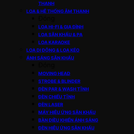
THANH
LOA & HỆ THỐNG ÂM THANH
Đóng
LOA HI-FI & GIA ĐÌNH
LOA SÂN KHẤU & PA
LOA KARAOKE
LOA DI ĐỘNG & LOA KÉO
ÁNH SÁNG SÂN KHẤU
Đóng
MOVING HEAD
STROBE & BLINDER
ĐÈN PAR & WASH TĨNH
ĐÈN CHIẾU TĨNH
ĐÈN LASER
MÁY HIỆU ỨNG SÂN KHẤU
BÀN ĐIỀU KHIỂN ÁNH SÁNG
ĐÈN HIỆU ỨNG SÂN KHẤU