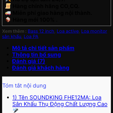
Hàng chính hãng CO,CQ.
Miễn phí giao hàng nội thành.
Hàng mới 100% .
Xem thêm :
Bass 12 inch
,
Loa active
,
Loa monitor
sân khấu
,
Loa PA
Mô tả chi tiết sản phẩm
Thông tin bổ sung
Đánh giá (7)
Đánh giá khách hàng
Tóm tắt nội dung
1) Tên SOUNDKING FHE12MA: Loa
Sân Khấu Thụ Động Chất Lượng Cao