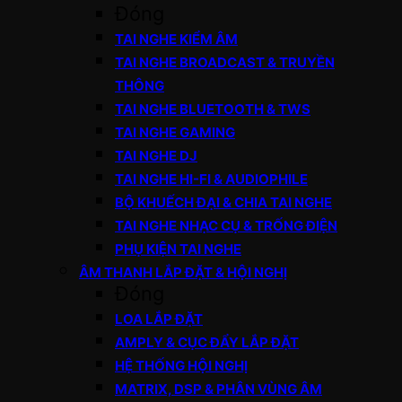
Đóng
TAI NGHE KIỂM ÂM
TAI NGHE BROADCAST & TRUYỀN
THÔNG
TAI NGHE BLUETOOTH & TWS
TAI NGHE GAMING
TAI NGHE DJ
TAI NGHE HI-FI & AUDIOPHILE
BỘ KHUẾCH ĐẠI & CHIA TAI NGHE
TAI NGHE NHẠC CỤ & TRỐNG ĐIỆN
PHỤ KIỆN TAI NGHE
ÂM THANH LẮP ĐẶT & HỘI NGHỊ
Đóng
LOA LẮP ĐẶT
AMPLY & CỤC ĐẨY LẮP ĐẶT
HỆ THỐNG HỘI NGHỊ
MATRIX, DSP & PHÂN VÙNG ÂM