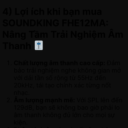
4) Lợi ích khi bạn mua
SOUNDKING FHE12MA:
Nâng Tầm Trải Nghiệm Âm
Thanh
Chất lượng âm thanh cao cấp:
Đảm
bảo trải nghiệm nghe không gian mở
với dải tần số rộng từ 55Hz đến
20kHz, tái tạo chính xác từng nốt
nhạc.
Âm lượng mạnh mẽ:
Với SPL lên đến
129dB, bạn sẽ không bao giờ phải lo
âm thanh không đủ lớn cho mọi sự
kiện.