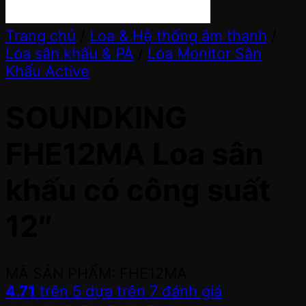
Trang chủ
/
Loa & Hệ thống âm thanh
/
Loa sân khấu & PA
/
Loa Monitor Sân
Khấu Active
SOUNDKING
FHE12MA Loa sân
khấu có công suất
12″
MÃ SẢN PHẨM: FHE12MA
4.71
trên 5 dựa trên
7
đánh giá