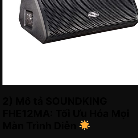
2) Mô tả SOUNDKING
FHE12MA: Tối Ưu Hóa Mọi
Màn Trình Diễn