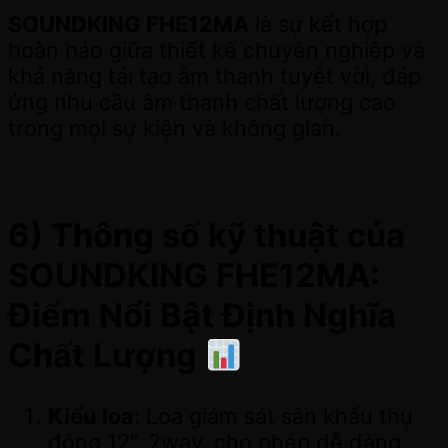
SOUNDKING FHE12MA
là sự kết hợp
hoàn hảo giữa thiết kế chuyên nghiệp và
khả năng tái tạo âm thanh tuyệt vời, đáp
ứng nhu cầu âm thanh chất lượng cao
trong mọi sự kiện và không gian.
6) Thông số kỹ thuật của
SOUNDKING FHE12MA:
Điểm Nổi Bật Định Nghĩa
Chất Lượng
Kiểu loa:
Loa giám sát sân khấu thụ
động 12”, 2way, cho phép dễ dàng