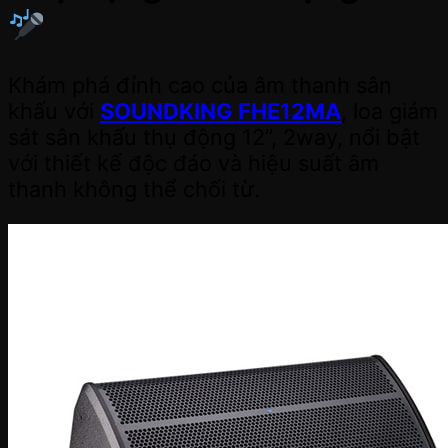
Khám phá đỉnh cao của âm thanh sân
khấu với
SOUNDKING FHE12MA
, loa giám
sát sân khấu thụ động 12”, 2way, nổi bật
với thiết kế độc đáo và hiệu suất âm
thanh không thể chối từ.