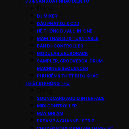
DJ & SẢN XUẤT NHẠC ĐIỆN TỬ
Đóng
DJ MIXER
ĐẦU PHÁT DJ & CDJ
HỆ THỐNG DJ ALL-IN-ONE
MÂM THAN DJ & TURNTABLE
BÀN DJ CONTROLLER
MODULAR & EURORACK
SAMPLER, GROOVEBOX, DRUM
MACHINE & SEQUENCER
PHỤ KIỆN & THIẾT BỊ DJ KHÁC
THIẾT BỊ PHÒNG THU
Đóng
SOUNDCARD AUDIO INTERFACE
MIDI CONTROLLER
MÁY GHI ÂM
PREAMP & CHANNEL STRIP
CHUYỂN ĐỔI & MẠNG ÂM THANH SỐ