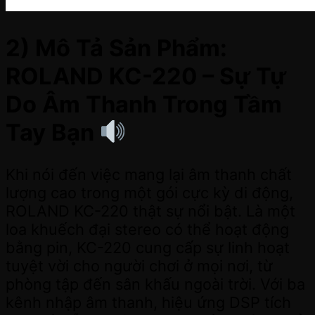
2) Mô Tả Sản Phẩm:
ROLAND KC-220 – Sự Tự
Do Âm Thanh Trong Tầm
Tay Bạn
Khi nói đến việc mang lại âm thanh chất
lượng cao trong một gói cực kỳ di động,
ROLAND KC-220 thật sự nổi bật. Là một
loa khuếch đại stereo có thể hoạt động
bằng pin, KC-220 cung cấp sự linh hoạt
tuyệt vời cho người chơi ở mọi nơi, từ
phòng tập đến sân khấu ngoài trời. Với ba
kênh nhập âm thanh, hiệu ứng DSP tích