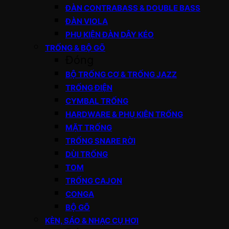
ĐÀN CONTRABASS & DOUBLE BASS
ĐÀN VIOLA
PHỤ KIỆN ĐÀN DÂY KÉO
TRỐNG & BỘ GÕ
Đóng
BỘ TRỐNG CƠ & TRỐNG JAZZ
TRỐNG ĐIỆN
CYMBAL TRỐNG
HARDWARE & PHỤ KIỆN TRỐNG
MẶT TRỐNG
TRỐNG SNARE RỜI
DÙI TRỐNG
TOM
TRỐNG CAJON
CONGA
BỘ GÕ
KÈN, SÁO & NHẠC CỤ HƠI