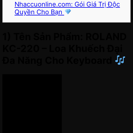
Nhaccuonline.com: Gói Giá Trị Độc
Quyền Cho Bạn
1) Tên Sản Phẩm: ROLAND
KC-220 – Loa Khuếch Đại
Đa Năng Cho Keyboard