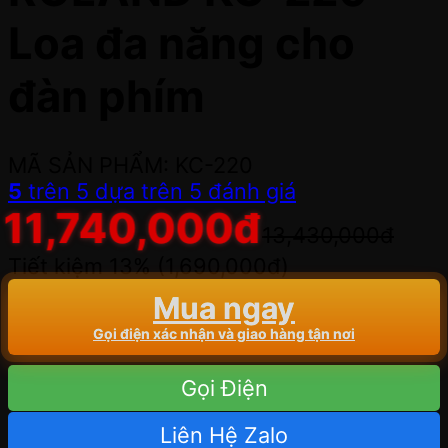
Loa đa năng cho
đàn phím
MÃ SẢN PHẨM: KC-220
5
trên 5 dựa trên
5
đánh giá
11,740,000
đ
13,430,000
đ
Tiết kiệm 13% (
1,690,000
đ
)
Mua ngay
Gọi điện xác nhận và giao hàng tận nơi
Gọi Điện
Liên Hệ Zalo