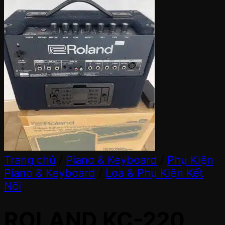
Trang chủ
/
Piano & Keyboard
/
Phụ Kiện
Piano & Keyboard
/
Loa & Phụ Kiện Kết
Nối
ROLAND KC-220