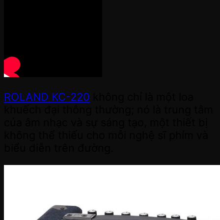
ROLAND KC-220
không chỉ là một loa
khuếch đại thông thường; nó là trung tâm
của âm nhạc và sự sáng tạo, một thiết bị
không thể thiếu cho mỗi nghệ sĩ phím và
biểu diễn trên đường.