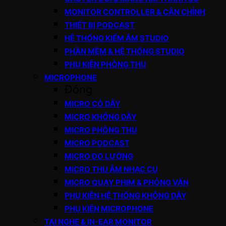
MONITOR CONTROLLER & CÂN CHỈNH
THIẾT BỊ PODCAST
HỆ THỐNG KIỂM ÂM STUDIO
PHẦN MỀM & HỆ THỐNG STUDIO
PHỤ KIỆN PHÒNG THU
MICROPHONE
Đóng
MICRO CÓ DÂY
MICRO KHÔNG DÂY
MICRO PHÒNG THU
MICRO PODCAST
MICRO ĐO LƯỜNG
MICRO THU ÂM NHẠC CỤ
MICRO QUAY PHIM & PHỎNG VẤN
PHỤ KIỆN HỆ THỐNG KHÔNG DÂY
PHỤ KIỆN MICROPHONE
TAI NGHE & IN-EAR MONITOR