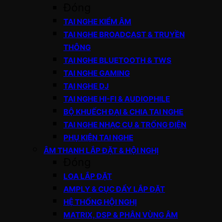
Đóng
TAI NGHE KIỂM ÂM
TAI NGHE BROADCAST & TRUYỀN
THÔNG
TAI NGHE BLUETOOTH & TWS
TAI NGHE GAMING
TAI NGHE DJ
TAI NGHE HI-FI & AUDIOPHILE
BỘ KHUẾCH ĐẠI & CHIA TAI NGHE
TAI NGHE NHẠC CỤ & TRỐNG ĐIỆN
PHỤ KIỆN TAI NGHE
ÂM THANH LẮP ĐẶT & HỘI NGHỊ
Đóng
LOA LẮP ĐẶT
AMPLY & CỤC ĐẨY LẮP ĐẶT
HỆ THỐNG HỘI NGHỊ
MATRIX, DSP & PHÂN VÙNG ÂM