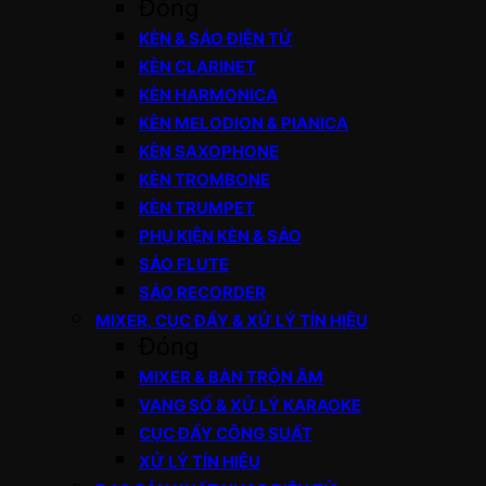
Đóng
KÈN & SÁO ĐIỆN TỬ
KÈN CLARINET
KÈN HARMONICA
KÈN MELODION & PIANICA
KÈN SAXOPHONE
KÈN TROMBONE
KÈN TRUMPET
PHỤ KIỆN KÈN & SÁO
SÁO FLUTE
SÁO RECORDER
MIXER, CỤC ĐẨY & XỬ LÝ TÍN HIỆU
Đóng
MIXER & BÀN TRỘN ÂM
VANG SỐ & XỬ LÝ KARAOKE
CỤC ĐẨY CÔNG SUẤT
XỬ LÝ TÍN HIỆU