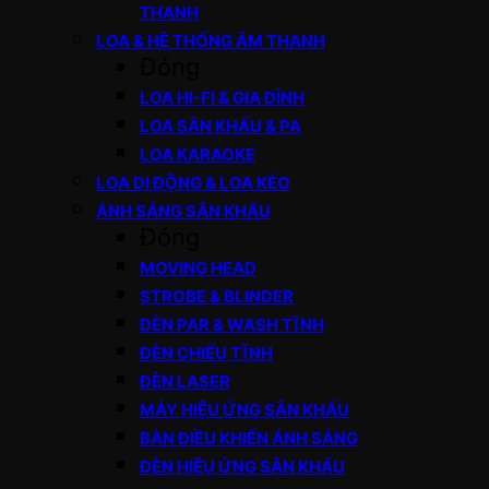
THANH
LOA & HỆ THỐNG ÂM THANH
Đóng
LOA HI-FI & GIA ĐÌNH
LOA SÂN KHẤU & PA
LOA KARAOKE
LOA DI ĐỘNG & LOA KÉO
ÁNH SÁNG SÂN KHẤU
Đóng
MOVING HEAD
STROBE & BLINDER
ĐÈN PAR & WASH TĨNH
ĐÈN CHIẾU TĨNH
ĐÈN LASER
MÁY HIỆU ỨNG SÂN KHẤU
BÀN ĐIỀU KHIỂN ÁNH SÁNG
ĐÈN HIỆU ỨNG SÂN KHẤU