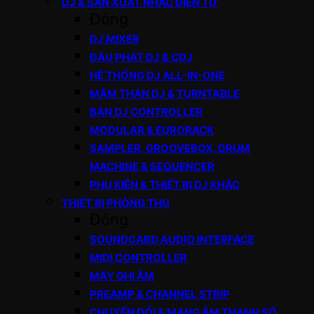
DJ & SẢN XUẤT NHẠC ĐIỆN TỬ
Đóng
DJ MIXER
ĐẦU PHÁT DJ & CDJ
HỆ THỐNG DJ ALL-IN-ONE
MÂM THAN DJ & TURNTABLE
BÀN DJ CONTROLLER
MODULAR & EURORACK
SAMPLER, GROOVEBOX, DRUM
MACHINE & SEQUENCER
PHỤ KIỆN & THIẾT BỊ DJ KHÁC
THIẾT BỊ PHÒNG THU
Đóng
SOUNDCARD AUDIO INTERFACE
MIDI CONTROLLER
MÁY GHI ÂM
PREAMP & CHANNEL STRIP
CHUYỂN ĐỔI & MẠNG ÂM THANH SỐ