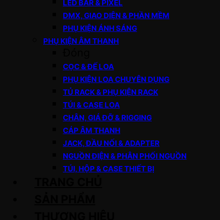
LED BAR & PIXEL
DMX, GIAO DIỆN & PHẦN MỀM
PHỤ KIỆN ÁNH SÁNG
PHỤ KIỆN ÂM THANH
Đóng
CỌC & ĐẾ LOA
PHỤ KIỆN LOA CHUYÊN DỤNG
TỦ RACK & PHỤ KIỆN RACK
TÚI & CASE LOA
CHÂN, GIÁ ĐỠ & RIGGING
CÁP ÂM THANH
JACK, ĐẦU NỐI & ADAPTER
NGUỒN ĐIỆN & PHÂN PHỐI NGUỒN
TÚI, HỘP & CASE THIẾT BỊ
TRANG CHỦ
SẢN PHẨM
THƯƠNG HIỆU