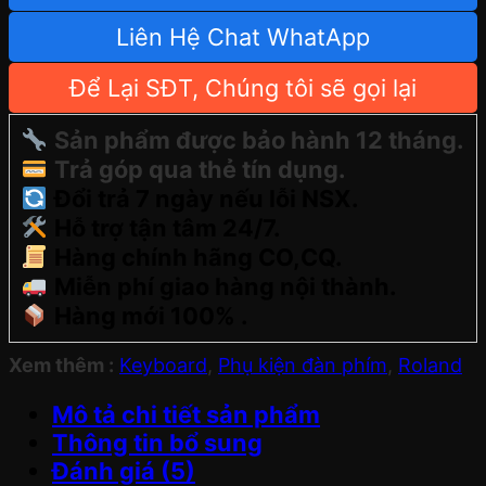
Liên Hệ Chat WhatApp
Để Lại SĐT, Chúng tôi sẽ gọi lại
Sản phẩm được bảo hành 12 tháng.
Trả góp qua thẻ tín dụng.
Đổi trả 7 ngày nếu lỗi NSX.
Hỗ trợ tận tâm 24/7.
Hàng chính hãng CO,CQ.
Miễn phí giao hàng nội thành.
Hàng mới 100% .
Xem thêm :
Keyboard
,
Phụ kiện đàn phím
,
Roland
Mô tả chi tiết sản phẩm
Thông tin bổ sung
Đánh giá (5)