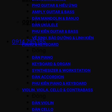
PHƠ GUITAR & HIỆU ỨNG
AMPLY GUITAR & BASS
ĐÀN MANDOLIN & BANJO
0914795185
ĐÀN UKULELE
PHỤ KIỆN GUITAR & BASS
VỆ SINH, BẢO DƯỠNG & LINH KIỆN
0914.795.185
PIANO & KEYBOARD
Đóng
ĐÀN PIANO
KEYBOARD & ORGAN
SYNTHESIZER & WORKSTATION
ĐÀN ACCORDION
PHỤ KIỆN PIANO & KEYBOARD
VIOLIN, VIOLA, CELLO & CONTRABASS
Đóng
ĐÀN VIOLIN
ĐÀN CELLO