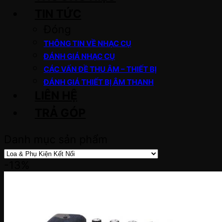
TIN TỨC
Đóng
THÔNG TIN VỀ NHẠC CỤ
ĐÁNH GIÁ NHẠC CỤ
CÁC VẤN ĐỀ THU ÂM – THIẾT BỊ
ĐÁNH GIÁ THIẾT BỊ ÂM THANH
LIÊN HỆ
TRẢ GÓP
Danh mục sản phẩm
-13%