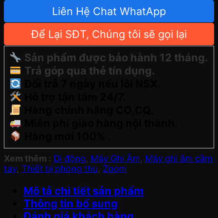
Liên Hệ Chat WhatApp
Để Lại SĐT, Chúng tôi sẽ gọi lại
Sản phẩm được bảo hành 12 tháng.
Trả góp qua thẻ tín dụng.
Đổi trả 7 ngày nếu lỗi NSX.
Hỗ trợ tận tâm 24/7.
Hàng chính hãng CO,CQ.
Miễn phí giao hàng nội thành.
Hàng mới 100% .
Xem thêm :
Di động
,
Máy Ghi Âm
,
Máy ghi âm cầm
tay
,
Thiết bị phòng thu
,
Zoom
Mô tả chi tiết sản phẩm
Thông tin bổ sung
Đánh giá khách hàng