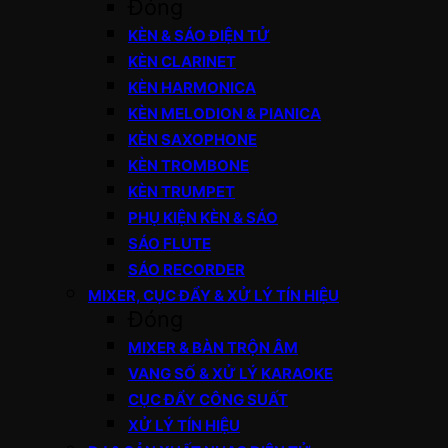
Đóng
KÈN & SÁO ĐIỆN TỬ
KÈN CLARINET
KÈN HARMONICA
KÈN MELODION & PIANICA
KÈN SAXOPHONE
KÈN TROMBONE
KÈN TRUMPET
PHỤ KIỆN KÈN & SÁO
SÁO FLUTE
SÁO RECORDER
MIXER, CỤC ĐẨY & XỬ LÝ TÍN HIỆU
Đóng
MIXER & BÀN TRỘN ÂM
VANG SỐ & XỬ LÝ KARAOKE
CỤC ĐẨY CÔNG SUẤT
XỬ LÝ TÍN HIỆU