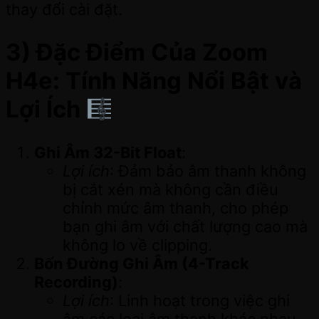
thay đổi cài đặt.
3) Đặc Điểm Của Zoom
H4e: Tính Năng Nổi Bật và
Lợi Ích
Ghi Âm 32-Bit Float
:
Lợi ích
: Đảm bảo âm thanh không
bị cắt xén mà không cần điều
chỉnh mức âm thanh, cho phép
bạn ghi âm với chất lượng cao mà
không lo về clipping.
Bốn Đường Ghi Âm (4-Track
Recording)
:
Lợi ích
: Linh hoạt trong việc ghi
âm các loại âm thanh khác nhau