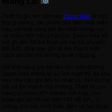
Mang Lại
Thiết bị ghi âm cầm tay
Zoom H4e
là một
trong những sản phẩm tiên tiến nhất hiện
nay, với khả năng ghi âm chất lượng cao
và nhiều tính năng hữu ích. Zoom H4e hỗ
trợ ghi âm 32-bit float với hai bộ chuyển
đổi A/D, giúp bạn ghi lại âm thanh một
cách chi tiết mà không lo về clipping.
Với khả năng ghi âm lên đến bốn đường,
Zoom H4e mang lại sự linh hoạt tối đa cho
mọi nhu cầu ghi âm, từ nhạc cụ đến giọng
nói và âm thanh môi trường. Thiết bị còn
trang bị micro X/Y stereo tích hợp, cho
phép ghi âm rõ nét đến 130 dB SPL, lý
tưởng cho các buổi biểu diễn và hội thoại.