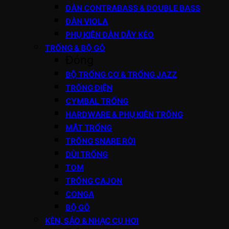
ĐÀN CONTRABASS & DOUBLE BASS
ĐÀN VIOLA
PHỤ KIỆN ĐÀN DÂY KÉO
TRỐNG & BỘ GÕ
Đóng
BỘ TRỐNG CƠ & TRỐNG JAZZ
TRỐNG ĐIỆN
CYMBAL TRỐNG
HARDWARE & PHỤ KIỆN TRỐNG
MẶT TRỐNG
TRỐNG SNARE RỜI
DÙI TRỐNG
TOM
TRỐNG CAJON
CONGA
BỘ GÕ
KÈN, SÁO & NHẠC CỤ HƠI