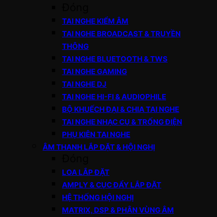
Đóng
TAI NGHE KIỂM ÂM
TAI NGHE BROADCAST & TRUYỀN
THÔNG
TAI NGHE BLUETOOTH & TWS
TAI NGHE GAMING
TAI NGHE DJ
TAI NGHE HI-FI & AUDIOPHILE
BỘ KHUẾCH ĐẠI & CHIA TAI NGHE
TAI NGHE NHẠC CỤ & TRỐNG ĐIỆN
PHỤ KIỆN TAI NGHE
ÂM THANH LẮP ĐẶT & HỘI NGHỊ
Đóng
LOA LẮP ĐẶT
AMPLY & CỤC ĐẨY LẮP ĐẶT
HỆ THỐNG HỘI NGHỊ
MATRIX, DSP & PHÂN VÙNG ÂM