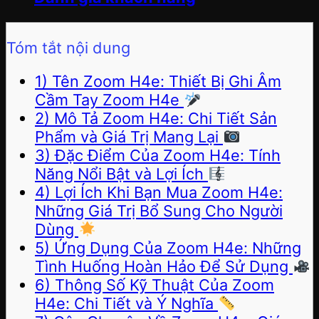
Tóm tắt nội dung
1) Tên Zoom H4e: Thiết Bị Ghi Âm
Cầm Tay Zoom H4e
2) Mô Tả Zoom H4e: Chi Tiết Sản
Phẩm và Giá Trị Mang Lại
3) Đặc Điểm Của Zoom H4e: Tính
Năng Nổi Bật và Lợi Ích
4) Lợi Ích Khi Bạn Mua Zoom H4e:
Những Giá Trị Bổ Sung Cho Người
Dùng
5) Ứng Dụng Của Zoom H4e: Những
Tình Huống Hoàn Hảo Để Sử Dụng
6) Thông Số Kỹ Thuật Của Zoom
H4e: Chi Tiết và Ý Nghĩa