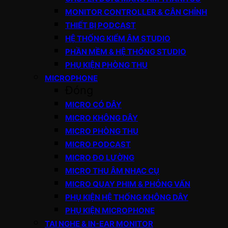
MONITOR CONTROLLER & CÂN CHỈNH
THIẾT BỊ PODCAST
HỆ THỐNG KIỂM ÂM STUDIO
PHẦN MỀM & HỆ THỐNG STUDIO
PHỤ KIỆN PHÒNG THU
MICROPHONE
Đóng
MICRO CÓ DÂY
MICRO KHÔNG DÂY
MICRO PHÒNG THU
MICRO PODCAST
MICRO ĐO LƯỜNG
MICRO THU ÂM NHẠC CỤ
MICRO QUAY PHIM & PHỎNG VẤN
PHỤ KIỆN HỆ THỐNG KHÔNG DÂY
PHỤ KIỆN MICROPHONE
TAI NGHE & IN-EAR MONITOR