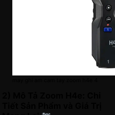
may ghi am cam tay zoom h4e 4
2) Mô Tả Zoom H4e: Chi
Tiết Sản Phẩm và Giá Trị