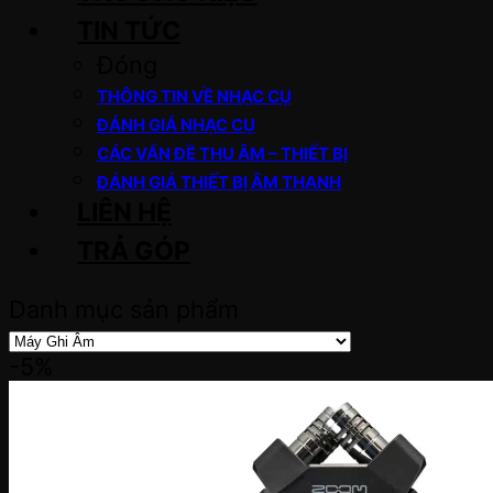
TIN TỨC
Đóng
THÔNG TIN VỀ NHẠC CỤ
ĐÁNH GIÁ NHẠC CỤ
CÁC VẤN ĐỀ THU ÂM – THIẾT BỊ
ĐÁNH GIÁ THIẾT BỊ ÂM THANH
LIÊN HỆ
TRẢ GÓP
Danh mục sản phẩm
-5%