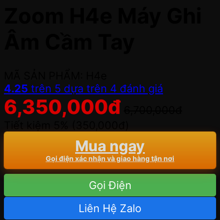
Zoom H4e Máy Ghi
Âm Cầm Tay
MÃ SẢN PHẨM: H4e
4.25
trên 5 dựa trên
4
đánh giá
6,350,000
đ
6,700,000
đ
Tiết kiệm 5% (
350,000
đ
)
Mua ngay
Gọi điện xác nhận và giao hàng tận nơi
Gọi Điện
Liên Hệ Zalo