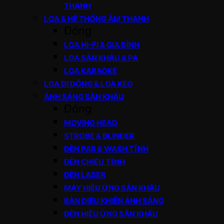
THANH
LOA & HỆ THỐNG ÂM THANH
Đóng
LOA HI-FI & GIA ĐÌNH
LOA SÂN KHẤU & PA
LOA KARAOKE
LOA DI ĐỘNG & LOA KÉO
ÁNH SÁNG SÂN KHẤU
Đóng
MOVING HEAD
STROBE & BLINDER
ĐÈN PAR & WASH TĨNH
ĐÈN CHIẾU TĨNH
ĐÈN LASER
MÁY HIỆU ỨNG SÂN KHẤU
BÀN ĐIỀU KHIỂN ÁNH SÁNG
ĐÈN HIỆU ỨNG SÂN KHẤU