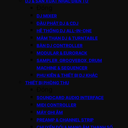
DJ & SẢN XUẤT NHẠC ĐIỆN TỬ
Đóng
DJ MIXER
ĐẦU PHÁT DJ & CDJ
HỆ THỐNG DJ ALL-IN-ONE
MÂM THAN DJ & TURNTABLE
BÀN DJ CONTROLLER
MODULAR & EURORACK
SAMPLER, GROOVEBOX, DRUM
MACHINE & SEQUENCER
PHỤ KIỆN & THIẾT BỊ DJ KHÁC
THIẾT BỊ PHÒNG THU
Đóng
SOUNDCARD AUDIO INTERFACE
MIDI CONTROLLER
MÁY GHI ÂM
PREAMP & CHANNEL STRIP
CHUYỂN ĐỔI & MẠNG ÂM THANH SỐ