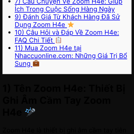
7) Câu Chuyện Về Zoom H4e: Giúp
Ích Trong Cuộc Sống Hàng Ngày
9) Đánh Giá Từ Khách Hàng Đã Sử
Dụng Zoom H4e
10) Câu Hỏi và Đáp Về Zoom H4e:
FAQ Chi Tiết
11) Mua Zoom H4e tại
Nhaccuonline.com: Những Giá Trị Bổ
Sung
1) Tên Zoom H4e: Thiết Bị
Ghi Âm Cầm Tay Zoom
H4e
Zoom H4e là thiết bị ghi âm cầm tay tiên