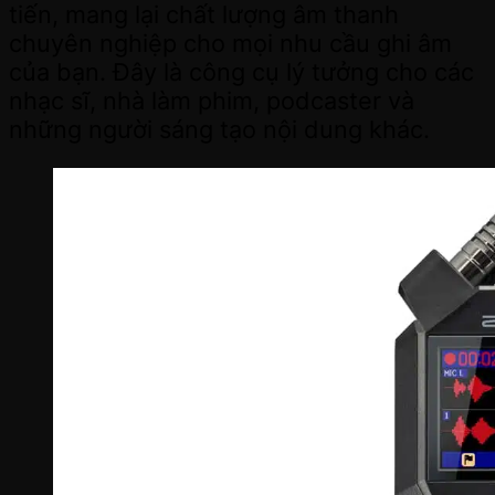
tiến, mang lại chất lượng âm thanh
chuyên nghiệp cho mọi nhu cầu ghi âm
của bạn. Đây là công cụ lý tưởng cho các
nhạc sĩ, nhà làm phim, podcaster và
những người sáng tạo nội dung khác.