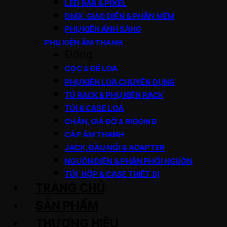
LED BAR & PIXEL
DMX, GIAO DIỆN & PHẦN MỀM
PHỤ KIỆN ÁNH SÁNG
PHỤ KIỆN ÂM THANH
Đóng
CỌC & ĐẾ LOA
PHỤ KIỆN LOA CHUYÊN DỤNG
TỦ RACK & PHỤ KIỆN RACK
TÚI & CASE LOA
CHÂN, GIÁ ĐỠ & RIGGING
CÁP ÂM THANH
JACK, ĐẦU NỐI & ADAPTER
NGUỒN ĐIỆN & PHÂN PHỐI NGUỒN
TÚI, HỘP & CASE THIẾT BỊ
TRANG CHỦ
SẢN PHẨM
THƯƠNG HIỆU