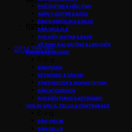
PHƠ GUITAR & HIỆU ỨNG
AMPLY GUITAR & BASS
ĐÀN MANDOLIN & BANJO
0914795185
ĐÀN UKULELE
PHỤ KIỆN GUITAR & BASS
VỆ SINH, BẢO DƯỠNG & LINH KIỆN
0914.795.185
PIANO & KEYBOARD
Đóng
ĐÀN PIANO
KEYBOARD & ORGAN
SYNTHESIZER & WORKSTATION
ĐÀN ACCORDION
PHỤ KIỆN PIANO & KEYBOARD
VIOLIN, VIOLA, CELLO & CONTRABASS
Đóng
ĐÀN VIOLIN
ĐÀN CELLO