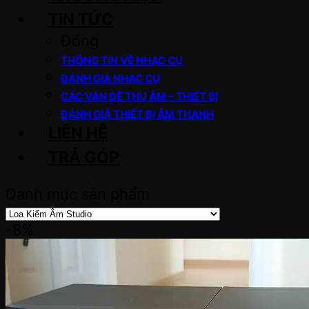
TIN TỨC
Đóng
THÔNG TIN VỀ NHẠC CỤ
ĐÁNH GIÁ NHẠC CỤ
CÁC VẤN ĐỀ THU ÂM – THIẾT BỊ
ĐÁNH GIÁ THIẾT BỊ ÂM THANH
LIÊN HỆ
TRẢ GÓP
Danh mục sản phẩm
-8%