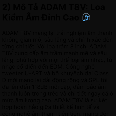
2) Mô Tả ADAM T8V: Loa
Kiểm Âm Đỉnh Cao
ADAM T8V mang lại trải nghiệm âm thanh
không gian mở, sâu lắng và chính xác đến
từng chi tiết. Với loa trầm 8 inch, ADAM
T8V cung cấp âm trầm mạnh mẽ và sâu
lắng, phù hợp với mọi thể loại âm nhạc, từ
nhạc cổ điển đến EDM. Công nghệ
tweeter U-ART và bộ khuyếch đại Class
D mới mang lại dải động rộng và SPL tối
đa lên đến 118dB mỗi cặp, đảm bảo âm
thanh luôn trong trẻo và chi tiết ngay cả ở
mức âm lượng cao. ADAM T8V là sự kết
hợp hoàn hảo giữa thiết kế tinh tế và
công nghệ âm thanh tiên tiến, mang đến