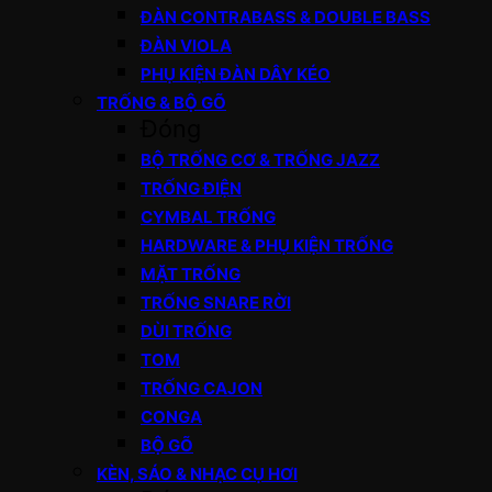
ĐÀN CONTRABASS & DOUBLE BASS
ĐÀN VIOLA
PHỤ KIỆN ĐÀN DÂY KÉO
TRỐNG & BỘ GÕ
Đóng
BỘ TRỐNG CƠ & TRỐNG JAZZ
TRỐNG ĐIỆN
CYMBAL TRỐNG
HARDWARE & PHỤ KIỆN TRỐNG
MẶT TRỐNG
TRỐNG SNARE RỜI
DÙI TRỐNG
TOM
TRỐNG CAJON
CONGA
BỘ GÕ
KÈN, SÁO & NHẠC CỤ HƠI