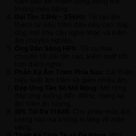
đảm bảo âm thanh sống động mà
không méo tiếng.
Dải Tần 33Hz – 25kHz
: Tái tạo âm
thanh từ siêu trầm đến siêu cao, đáp
ứng mọi nhu cầu nghe nhạc và kiểm
âm chuyên nghiệp.
Ống Dẫn Sóng HPS
: Tối ưu hóa
chuyển tải dải tần cao, kiểm soát tốt
hơn điểm nghe.
Phản Xạ Âm Trầm Phía Sau
: Cải thiện
hiệu suất âm trầm và giảm nhiễu âm.
Đáp Ứng Tần Số Mở Rộng
: Mở rộng
đáp ứng xuống đến 39Hz, mang lại
âm trầm ấn tượng.
SPL Tối Đa 118dB
: Cho phép mức âm
lượng cao mà không lo lắng về méo
tiếng.
Thiết Kế Tinh Tế và Đa Năng
: Phù