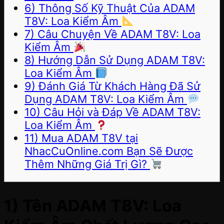
6) Thông Số Kỹ Thuật Của ADAM
T8V: Loa Kiểm Âm
7) Câu Chuyện Về ADAM T8V: Loa
Kiểm Âm
8) Hướng Dẫn Sử Dụng ADAM T8V:
Loa Kiểm Âm
9) Đánh Giá Từ Khách Hàng Đã Sử
Dụng ADAM T8V: Loa Kiểm Âm
10) Câu Hỏi và Đáp Về ADAM T8V:
Loa Kiểm Âm
11) Mua ADAM T8V tại
NhacCuOnline.com Bạn Sẽ Được
Thêm Những Giá Trị Gì?
1) Tên ADAM T8V: Loa