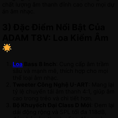
chất lượng âm thanh đỉnh cao cho mọi dự
án âm nhạc.
3) Đặc Điểm Nổi Bật Của
ADAM T8V: Loa Kiểm Âm
Loa
Bass 8 Inch
: Cung cấp âm trầm
sâu và mạnh mẽ, thích hợp cho mọi
thể loại âm nhạc.
Tweeter Công Nghệ U-ART
: Mang lại
tỷ lệ chuyển tải âm thanh 4:1, giúp âm
cao trong trẻo và chi tiết hơn.
Bộ Khuyếch Đại Class D Mới
: Đem lại
dải động rộng và SPL tối đa 118dB,