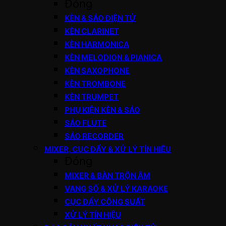
Đóng
KÈN & SÁO ĐIỆN TỬ
KÈN CLARINET
KÈN HARMONICA
KÈN MELODION & PIANICA
KÈN SAXOPHONE
KÈN TROMBONE
KÈN TRUMPET
PHỤ KIỆN KÈN & SÁO
SÁO FLUTE
SÁO RECORDER
MIXER, CỤC ĐẨY & XỬ LÝ TÍN HIỆU
Đóng
MIXER & BÀN TRỘN ÂM
VANG SỐ & XỬ LÝ KARAOKE
CỤC ĐẨY CÔNG SUẤT
XỬ LÝ TÍN HIỆU