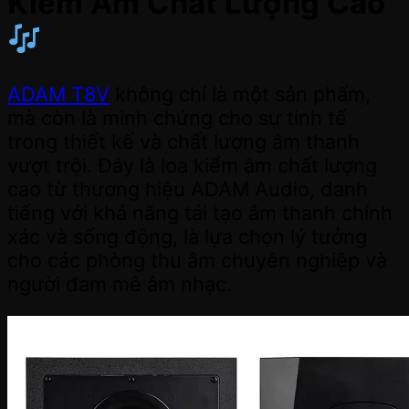
Kiểm Âm Chất Lượng Cao
ADAM T8V
không chỉ là một sản phẩm,
mà còn là minh chứng cho sự tinh tế
trong thiết kế và chất lượng âm thanh
vượt trội. Đây là loa kiểm âm chất lượng
cao từ thương hiệu ADAM Audio, danh
tiếng với khả năng tái tạo âm thanh chính
xác và sống động, là lựa chọn lý tưởng
cho các phòng thu âm chuyên nghiệp và
người đam mê âm nhạc.