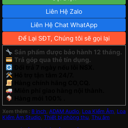
Liên Hệ Zalo
Liên Hệ Chat WhatApp
Để Lại SĐT, Chúng tôi sẽ gọi lại
Sản phẩm được bảo hành 12 tháng.
Trả góp qua thẻ tín dụng.
Đổi trả 7 ngày nếu lỗi NSX.
Hỗ trợ tận tâm 24/7.
Hàng chính hãng CO,CQ.
Miễn phí giao hàng nội thành.
Hàng mới 100% .
Xem thêm :
8 inch
,
ADAM Audio
,
Loa Kiểm Âm
,
Loa
Kiểm Âm Studio
,
Thiết bị phòng thu
,
Thu âm