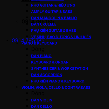
PHƠ GUITAR & HIỆU ỨNG
AMPLY GUITAR & BASS
ĐÀN MANDOLIN & BANJO
0914795185
ĐÀN UKULELE
PHỤ KIỆN GUITAR & BASS
VỆ SINH, BẢO DƯỠNG & LINH KIỆN
0914.795.185
PIANO & KEYBOARD
Đóng
ĐÀN PIANO
KEYBOARD & ORGAN
SYNTHESIZER & WORKSTATION
ĐÀN ACCORDION
PHỤ KIỆN PIANO & KEYBOARD
VIOLIN, VIOLA, CELLO & CONTRABASS
Đóng
ĐÀN VIOLIN
ĐÀN CELLO