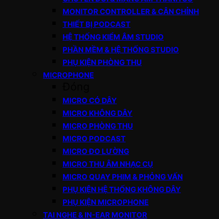
MONITOR CONTROLLER & CÂN CHỈNH
THIẾT BỊ PODCAST
HỆ THỐNG KIỂM ÂM STUDIO
PHẦN MỀM & HỆ THỐNG STUDIO
PHỤ KIỆN PHÒNG THU
MICROPHONE
Đóng
MICRO CÓ DÂY
MICRO KHÔNG DÂY
MICRO PHÒNG THU
MICRO PODCAST
MICRO ĐO LƯỜNG
MICRO THU ÂM NHẠC CỤ
MICRO QUAY PHIM & PHỎNG VẤN
PHỤ KIỆN HỆ THỐNG KHÔNG DÂY
PHỤ KIỆN MICROPHONE
TAI NGHE & IN-EAR MONITOR