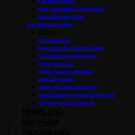
LED BAR & PIXEL
DMX, GIAO DIỆN & PHẦN MỀM
PHỤ KIỆN ÁNH SÁNG
PHỤ KIỆN ÂM THANH
Đóng
CỌC & ĐẾ LOA
PHỤ KIỆN LOA CHUYÊN DỤNG
TỦ RACK & PHỤ KIỆN RACK
TÚI & CASE LOA
CHÂN, GIÁ ĐỠ & RIGGING
CÁP ÂM THANH
JACK, ĐẦU NỐI & ADAPTER
NGUỒN ĐIỆN & PHÂN PHỐI NGUỒN
TÚI, HỘP & CASE THIẾT BỊ
TRANG CHỦ
SẢN PHẨM
THƯƠNG HIỆU