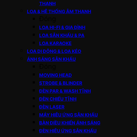
THANH
LOA & HỆ THỐNG ÂM THANH
Đóng
LOA HI-FI & GIA ĐÌNH
LOA SÂN KHẤU & PA
LOA KARAOKE
LOA DI ĐỘNG & LOA KÉO
ÁNH SÁNG SÂN KHẤU
Đóng
MOVING HEAD
STROBE & BLINDER
ĐÈN PAR & WASH TĨNH
ĐÈN CHIẾU TĨNH
ĐÈN LASER
MÁY HIỆU ỨNG SÂN KHẤU
BÀN ĐIỀU KHIỂN ÁNH SÁNG
ĐÈN HIỆU ỨNG SÂN KHẤU