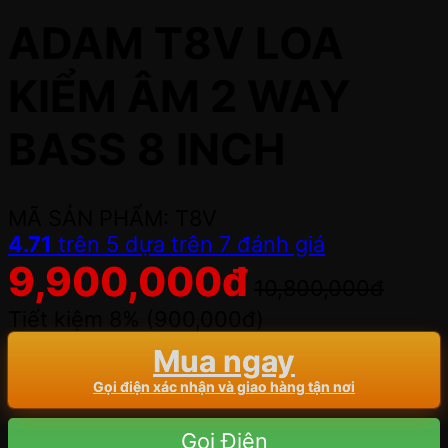
ADAM T8V LOA
KIỂM ÂM 2 WAY
BASS 8 INCH
MÃ SẢN PHẨM: T8V
4.71
trên 5 dựa trên
7
đánh giá
9,900,000
đ
10,800,000
đ
Tiết kiệm 8% (
900,000
đ
)
Mua ngay
Gọi điện xác nhận và giao hàng tận nơi
Gọi Điện