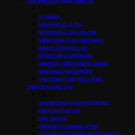
DJ & SẢN XUẤT NHẠC ĐIỆN TỬ
Đóng
DJ MIXER
ĐẦU PHÁT DJ & CDJ
HỆ THỐNG DJ ALL-IN-ONE
MÂM THAN DJ & TURNTABLE
BÀN DJ CONTROLLER
MODULAR & EURORACK
SAMPLER, GROOVEBOX, DRUM
MACHINE & SEQUENCER
PHỤ KIỆN & THIẾT BỊ DJ KHÁC
THIẾT BỊ PHÒNG THU
Đóng
SOUNDCARD AUDIO INTERFACE
MIDI CONTROLLER
MÁY GHI ÂM
PREAMP & CHANNEL STRIP
CHUYỂN ĐỔI & MẠNG ÂM THANH SỐ