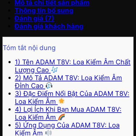
Mô tả chi tiết sản phẩm
Thông tin bổ sung
Đánh giá (7)
Đánh giá khách hàng
Tóm tắt nội dung
1) Tên ADAM T8V: Loa Kiểm Âm Chất
Lượng Cao
2) Mô Tả ADAM T8V: Loa Kiểm Âm
Đỉnh Cao
3) Đặc Điểm Nổi Bật Của ADAM T8V:
Loa Kiểm Âm
4) Lợi Ích Khi Bạn Mua ADAM T8V:
Loa Kiểm Âm
5) Ứng Dụng Của ADAM T8V: Loa
Kiểm Âm