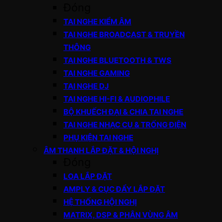
Đóng
TAI NGHE KIỂM ÂM
TAI NGHE BROADCAST & TRUYỀN
THÔNG
TAI NGHE BLUETOOTH & TWS
TAI NGHE GAMING
TAI NGHE DJ
TAI NGHE HI-FI & AUDIOPHILE
BỘ KHUẾCH ĐẠI & CHIA TAI NGHE
TAI NGHE NHẠC CỤ & TRỐNG ĐIỆN
PHỤ KIỆN TAI NGHE
ÂM THANH LẮP ĐẶT & HỘI NGHỊ
Đóng
LOA LẮP ĐẶT
AMPLY & CỤC ĐẨY LẮP ĐẶT
HỆ THỐNG HỘI NGHỊ
MATRIX, DSP & PHÂN VÙNG ÂM