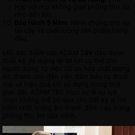
hợp với mọi không gian phòng thu, từ
nhỏ đến lớn.
Bảo Hành 5 Năm
: Minh chứng cho sự
tin cậy và chất lượng sản phẩm hàng
đầu.
Mỗi đặc điểm của ADAM T8V đều được
thiết kế để mang lại lợi ích cụ thể cho
người dùng, từ việc tối ưu hóa chất lượng
âm thanh cho đến việc đảm bảo sự thoải
mái và hiệu quả khi sử dụng trong thời
gian dài. ADAM T8V thực sự là sự lựa
chọn không thể bỏ qua cho bất kỳ ai tìm
kiếm chất lượng âm thanh đỉnh cao trong
phòng thu âm của mình.