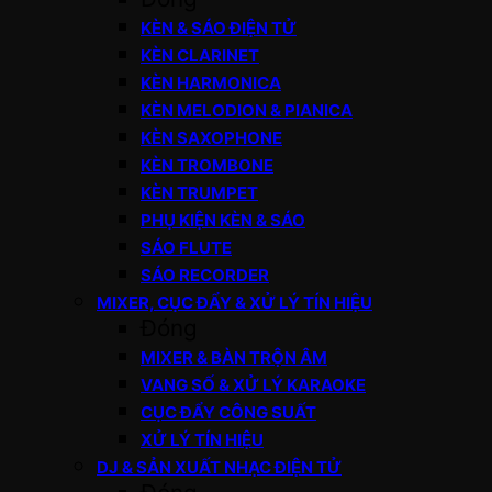
KÈN & SÁO ĐIỆN TỬ
KÈN CLARINET
KÈN HARMONICA
KÈN MELODION & PIANICA
KÈN SAXOPHONE
KÈN TROMBONE
KÈN TRUMPET
PHỤ KIỆN KÈN & SÁO
SÁO FLUTE
SÁO RECORDER
MIXER, CỤC ĐẨY & XỬ LÝ TÍN HIỆU
Đóng
MIXER & BÀN TRỘN ÂM
VANG SỐ & XỬ LÝ KARAOKE
CỤC ĐẨY CÔNG SUẤT
XỬ LÝ TÍN HIỆU
DJ & SẢN XUẤT NHẠC ĐIỆN TỬ