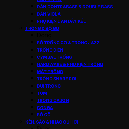
ĐÀN CONTRABASS & DOUBLE BASS
ĐÀN VIOLA
PHỤ KIỆN ĐÀN DÂY KÉO
TRỐNG & BỘ GÕ
Đóng
BỘ TRỐNG CƠ & TRỐNG JAZZ
TRỐNG ĐIỆN
CYMBAL TRỐNG
HARDWARE & PHỤ KIỆN TRỐNG
MẶT TRỐNG
TRỐNG SNARE RỜI
DÙI TRỐNG
TOM
TRỐNG CAJON
CONGA
BỘ GÕ
KÈN, SÁO & NHẠC CỤ HƠI
Đóng