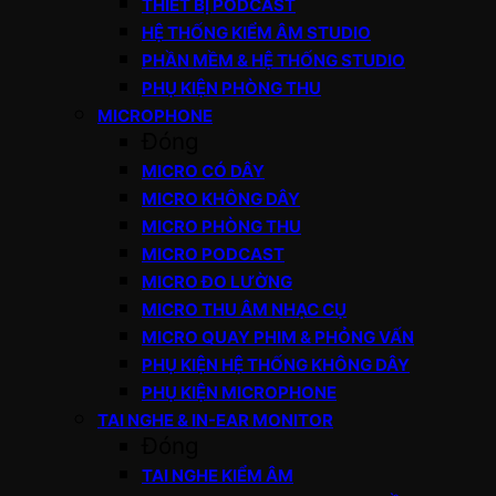
THIẾT BỊ PODCAST
HỆ THỐNG KIỂM ÂM STUDIO
PHẦN MỀM & HỆ THỐNG STUDIO
PHỤ KIỆN PHÒNG THU
MICROPHONE
Đóng
MICRO CÓ DÂY
MICRO KHÔNG DÂY
MICRO PHÒNG THU
MICRO PODCAST
MICRO ĐO LƯỜNG
MICRO THU ÂM NHẠC CỤ
MICRO QUAY PHIM & PHỎNG VẤN
PHỤ KIỆN HỆ THỐNG KHÔNG DÂY
PHỤ KIỆN MICROPHONE
TAI NGHE & IN-EAR MONITOR
Đóng
TAI NGHE KIỂM ÂM