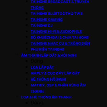
TAI NGHE BROADCAST & TRUYỀN
THÔNG
TAI NGHE BLUETOOTH & TWS
TAI NGHE GAMING
TAI NGHE DJ
TAI NGHE HI-FI & AUDIOPHILE
BỘ KHUẾCH ĐẠI & CHIA TAI NGHE
TAI NGHE NHẠC CỤ & TRỐNG ĐIỆN
PHỤ KIỆN TAI NGHE
ÂM THANH LẮP ĐẶT & HỘI NGHỊ
Đóng
LOA LẮP ĐẶT
AMPLY & CỤC ĐẨY LẮP ĐẶT
HỆ THỐNG HỘI NGHỊ
MATRIX, DSP & PHÂN VÙNG ÂM
THANH
LOA & HỆ THỐNG ÂM THANH
Đóng