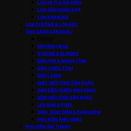
LOA HI-FI & GIA ĐÌNH
LOA SÂN KHẤU & PA
LOA KARAOKE
LOA DI ĐỘNG & LOA KÉO
ÁNH SÁNG SÂN KHẤU
Đóng
MOVING HEAD
STROBE & BLINDER
ĐÈN PAR & WASH TĨNH
ĐÈN CHIẾU TĨNH
ĐÈN LASER
MÁY HIỆU ỨNG SÂN KHẤU
BÀN ĐIỀU KHIỂN ÁNH SÁNG
ĐÈN HIỆU ỨNG SÂN KHẤU
LED BAR & PIXEL
DMX, GIAO DIỆN & PHẦN MỀM
PHỤ KIỆN ÁNH SÁNG
PHỤ KIỆN ÂM THANH