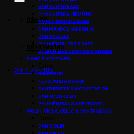
sản
ĐÀN GUITAR BASS
phẩm
PHƠ GUITAR & HIỆU ỨNG
Bản Đồ
AMPLY GUITAR & BASS
ĐÀN MANDOLIN & BANJO
ĐÀN UKULELE
PHỤ KIỆN GUITAR & BASS
0914795185
VỆ SINH, BẢO DƯỠNG & LINH KIỆN
PIANO & KEYBOARD
Đóng
0914.795.185
ĐÀN PIANO
KEYBOARD & ORGAN
SYNTHESIZER & WORKSTATION
ĐÀN ACCORDION
PHỤ KIỆN PIANO & KEYBOARD
VIOLIN, VIOLA, CELLO & CONTRABASS
Đóng
ĐÀN VIOLIN
ĐÀN CELLO