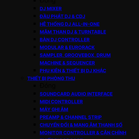
Đóng
DJ MIXER
ĐẦU PHÁT DJ & CDJ
HỆ THỐNG DJ ALL-IN-ONE
MÂM THAN DJ & TURNTABLE
BÀN DJ CONTROLLER
MODULAR & EURORACK
SAMPLER, GROOVEBOX, DRUM
MACHINE & SEQUENCER
PHỤ KIỆN & THIẾT BỊ DJ KHÁC
THIẾT BỊ PHÒNG THU
Đóng
SOUNDCARD AUDIO INTERFACE
MIDI CONTROLLER
MÁY GHI ÂM
PREAMP & CHANNEL STRIP
CHUYỂN ĐỔI & MẠNG ÂM THANH SỐ
MONITOR CONTROLLER & CÂN CHỈNH