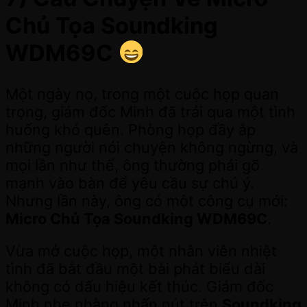
Chủ Tọa Soundking
WDM69C
Một ngày nọ, trong một cuộc họp quan
trọng, giám đốc Minh đã trải qua một tình
huống khó quên. Phòng họp đầy ắp
những người nói chuyện không ngừng, và
mọi lần như thế, ông thường phải gõ
mạnh vào bàn để yêu cầu sự chú ý.
Nhưng lần này, ông có một công cụ mới:
Micro Chủ Tọa Soundking WDM69C
.
Vừa mở cuộc họp, một nhân viên nhiệt
tình đã bắt đầu một bài phát biểu dài
không có dấu hiệu kết thúc. Giám đốc
Minh nhẹ nhàng nhấn nút trên
Soundking