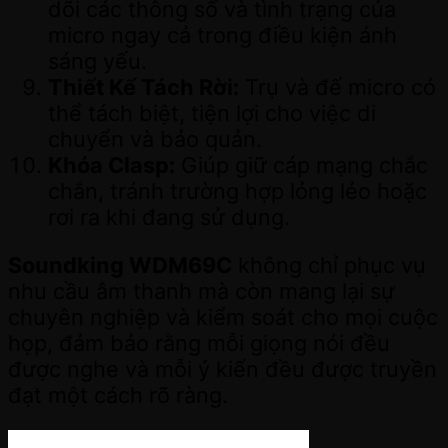
dõi các thông số và tình trạng của
micro ngay cả trong điều kiện ánh
sáng yếu.
Thiết Kế Tách Rời:
Trụ và đế micro có
thể tách biệt, tiện lợi cho việc di
chuyển và bảo quản.
Khóa Clasp:
Giúp giữ cáp mạng chắc
chắn, tránh trường hợp lỏng lẻo hoặc
rơi ra khi đang sử dụng.
Soundking WDM69C
không chỉ phục vụ
nhu cầu âm thanh mà còn mang lại sự
chuyên nghiệp và kiểm soát cho mọi cuộc
họp, đảm bảo rằng mỗi giọng nói đều
được nghe và mỗi ý kiến đều được truyền
đạt một cách rõ ràng.