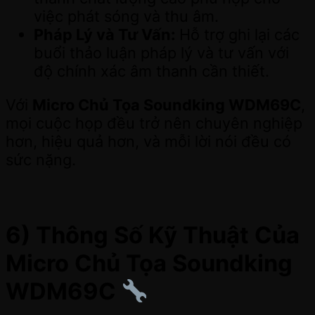
việc phát sóng và thu âm.
Pháp Lý và Tư Vấn:
Hỗ trợ ghi lại các
buổi thảo luận pháp lý và tư vấn với
độ chính xác âm thanh cần thiết.
Với
Micro Chủ Tọa Soundking WDM69C
,
mọi cuộc họp đều trở nên chuyên nghiệp
hơn, hiệu quả hơn, và mỗi lời nói đều có
sức nặng.
6) Thông Số Kỹ Thuật Của
Micro Chủ Tọa Soundking
WDM69C