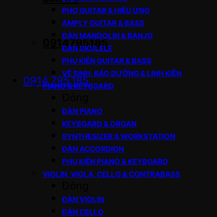
PHƠ GUITAR & HIỆU ỨNG
AMPLY GUITAR & BASS
ĐÀN MANDOLIN & BANJO
0914795185
ĐÀN UKULELE
PHỤ KIỆN GUITAR & BASS
VỆ SINH, BẢO DƯỠNG & LINH KIỆN
0914.795.185
PIANO & KEYBOARD
Đóng
ĐÀN PIANO
KEYBOARD & ORGAN
SYNTHESIZER & WORKSTATION
ĐÀN ACCORDION
PHỤ KIỆN PIANO & KEYBOARD
VIOLIN, VIOLA, CELLO & CONTRABASS
Đóng
ĐÀN VIOLIN
ĐÀN CELLO