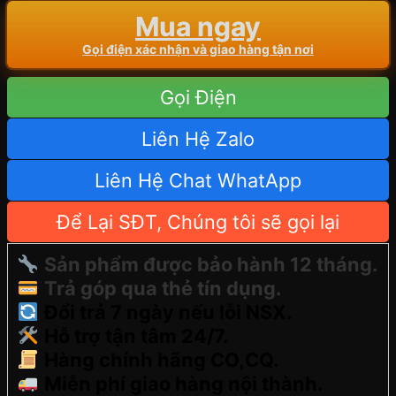
Mua ngay
Gọi điện xác nhận và giao hàng tận nơi
Gọi Điện
Liên Hệ Zalo
Liên Hệ Chat WhatApp
Để Lại SĐT, Chúng tôi sẽ gọi lại
Sản phẩm được bảo hành 12 tháng.
Trả góp qua thẻ tín dụng.
Đổi trả 7 ngày nếu lỗi NSX.
Hỗ trợ tận tâm 24/7.
Hàng chính hãng CO,CQ.
Miễn phí giao hàng nội thành.