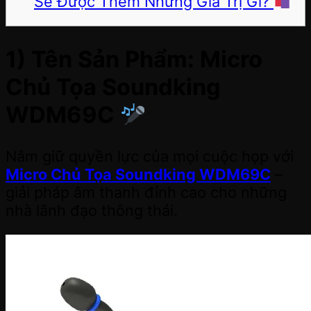
Sẽ Được Thêm Những Giá Trị Gì?
1) Tên Sản Phẩm: Micro
Chủ Tọa Soundking
WDM69C
Nắm giữ quyền lực của mọi cuộc họp với
Micro Chủ Tọa Soundking WDM69C
–
giải pháp âm thanh đỉnh cao cho những
nhà lãnh đạo thông thái.