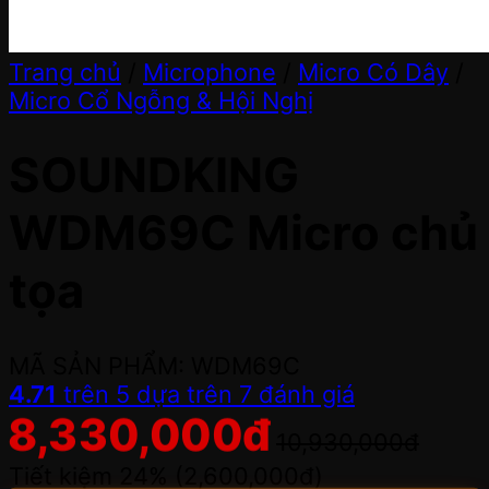
Trang chủ
/
Microphone
/
Micro Có Dây
/
Micro Cổ Ngỗng & Hội Nghị
SOUNDKING
WDM69C Micro chủ
tọa
MÃ SẢN PHẨM: WDM69C
4.71
trên 5 dựa trên
7
đánh giá
8,330,000
đ
10,930,000
đ
Tiết kiệm 24% (
2,600,000
đ
)