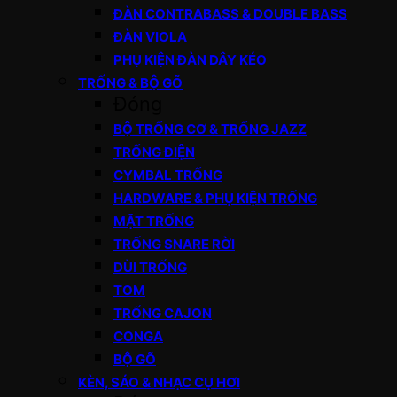
ĐÀN CONTRABASS & DOUBLE BASS
ĐÀN VIOLA
PHỤ KIỆN ĐÀN DÂY KÉO
TRỐNG & BỘ GÕ
Đóng
BỘ TRỐNG CƠ & TRỐNG JAZZ
TRỐNG ĐIỆN
CYMBAL TRỐNG
HARDWARE & PHỤ KIỆN TRỐNG
MẶT TRỐNG
TRỐNG SNARE RỜI
DÙI TRỐNG
TOM
TRỐNG CAJON
CONGA
BỘ GÕ
KÈN, SÁO & NHẠC CỤ HƠI