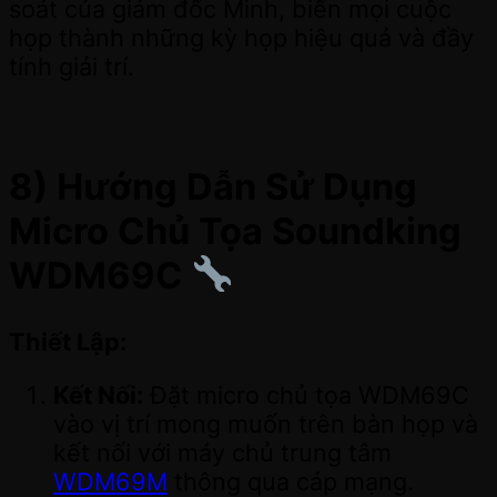
soát của giám đốc Minh, biến mọi cuộc
họp thành những kỳ họp hiệu quả và đầy
tính giải trí.
8) Hướng Dẫn Sử Dụng
Micro Chủ Tọa Soundking
WDM69C
Thiết Lập:
Kết Nối:
Đặt micro chủ tọa WDM69C
vào vị trí mong muốn trên bàn họp và
kết nối với máy chủ trung tâm
WDM69M
thông qua cáp mạng.