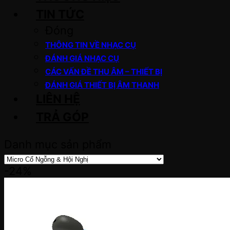
TIN TỨC
Đóng
THÔNG TIN VỀ NHẠC CỤ
ĐÁNH GIÁ NHẠC CỤ
CÁC VẤN ĐỀ THU ÂM – THIẾT BỊ
ĐÁNH GIÁ THIẾT BỊ ÂM THANH
LIÊN HỆ
TRẢ GÓP
Danh mục sản phẩm
-24%