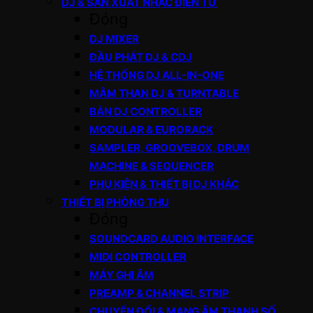
DJ & SẢN XUẤT NHẠC ĐIỆN TỬ
Đóng
DJ MIXER
ĐẦU PHÁT DJ & CDJ
HỆ THỐNG DJ ALL-IN-ONE
MÂM THAN DJ & TURNTABLE
BÀN DJ CONTROLLER
MODULAR & EURORACK
SAMPLER, GROOVEBOX, DRUM
MACHINE & SEQUENCER
PHỤ KIỆN & THIẾT BỊ DJ KHÁC
THIẾT BỊ PHÒNG THU
Đóng
SOUNDCARD AUDIO INTERFACE
MIDI CONTROLLER
MÁY GHI ÂM
PREAMP & CHANNEL STRIP
CHUYỂN ĐỔI & MẠNG ÂM THANH SỐ