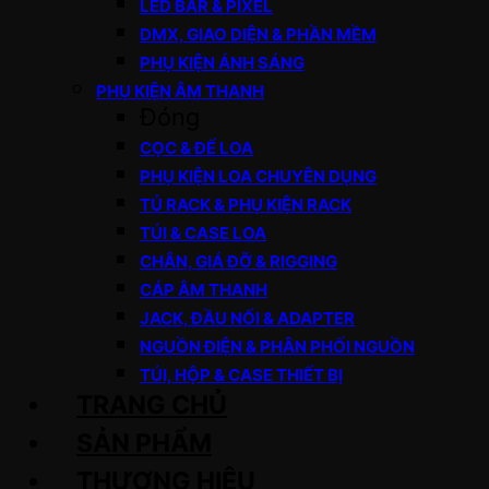
LED BAR & PIXEL
DMX, GIAO DIỆN & PHẦN MỀM
PHỤ KIỆN ÁNH SÁNG
PHỤ KIỆN ÂM THANH
Đóng
CỌC & ĐẾ LOA
PHỤ KIỆN LOA CHUYÊN DỤNG
TỦ RACK & PHỤ KIỆN RACK
TÚI & CASE LOA
CHÂN, GIÁ ĐỠ & RIGGING
CÁP ÂM THANH
JACK, ĐẦU NỐI & ADAPTER
NGUỒN ĐIỆN & PHÂN PHỐI NGUỒN
TÚI, HỘP & CASE THIẾT BỊ
TRANG CHỦ
SẢN PHẨM
THƯƠNG HIỆU