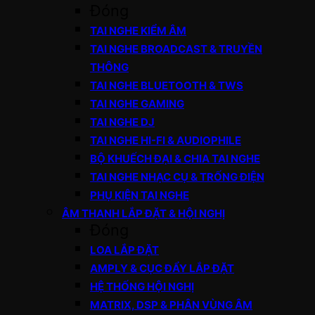
Đóng
TAI NGHE KIỂM ÂM
TAI NGHE BROADCAST & TRUYỀN
THÔNG
TAI NGHE BLUETOOTH & TWS
TAI NGHE GAMING
TAI NGHE DJ
TAI NGHE HI-FI & AUDIOPHILE
BỘ KHUẾCH ĐẠI & CHIA TAI NGHE
TAI NGHE NHẠC CỤ & TRỐNG ĐIỆN
PHỤ KIỆN TAI NGHE
ÂM THANH LẮP ĐẶT & HỘI NGHỊ
Đóng
LOA LẮP ĐẶT
AMPLY & CỤC ĐẨY LẮP ĐẶT
HỆ THỐNG HỘI NGHỊ
MATRIX, DSP & PHÂN VÙNG ÂM