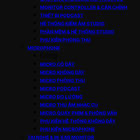
MONITOR CONTROLLER & CÂN CHỈNH
THIẾT BỊ PODCAST
HỆ THỐNG KIỂM ÂM STUDIO
PHẦN MỀM & HỆ THỐNG STUDIO
PHỤ KIỆN PHÒNG THU
MICROPHONE
Đóng
MICRO CÓ DÂY
MICRO KHÔNG DÂY
MICRO PHÒNG THU
MICRO PODCAST
MICRO ĐO LƯỜNG
MICRO THU ÂM NHẠC CỤ
MICRO QUAY PHIM & PHỎNG VẤN
PHỤ KIỆN HỆ THỐNG KHÔNG DÂY
PHỤ KIỆN MICROPHONE
TAI NGHE & IN-EAR MONITOR