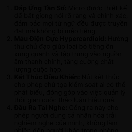
Đáp Ứng Tần Số:
Micro được thiết kế
để bắt giọng nói rõ ràng và chính xác,
đảm bảo mọi từ ngữ đều được truyền
đạt mà không bị méo tiếng.
Mẫu Điện Cực Hypercardioid:
Hướng
thu chủ đạo giúp loại bỏ tiếng ồn
xung quanh và tập trung vào nguồn
âm thanh chính, tăng cường chất
lượng cuộc họp.
Kết Thúc Điều Khiển:
Nút kết thúc
cho phép chủ tọa kiểm soát ai có thể
phát biểu, đóng góp vào việc quản lý
thời gian cuộc thảo luận hiệu quả.
Đầu Ra Tai Nghe:
Cổng ra này cho
phép người dùng cá nhân hóa trải
nghiệm nghe của mình, không làm
phiền đến người khác trong phòng.