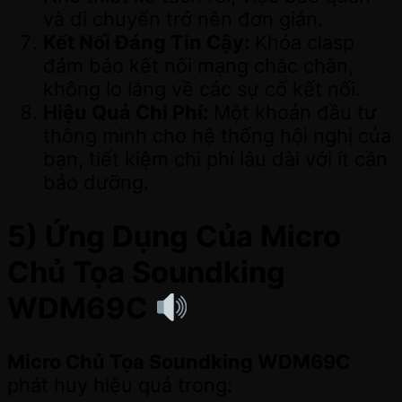
và di chuyển trở nên đơn giản.
Kết Nối Đáng Tin Cậy:
Khóa clasp
đảm bảo kết nối mạng chắc chắn,
không lo lắng về các sự cố kết nối.
Hiệu Quả Chi Phí:
Một khoản đầu tư
thông minh cho hệ thống hội nghị của
bạn, tiết kiệm chi phí lâu dài với ít cần
bảo dưỡng.
5) Ứng Dụng Của Micro
Chủ Tọa Soundking
WDM69C
Micro Chủ Tọa Soundking WDM69C
phát huy hiệu quả trong: