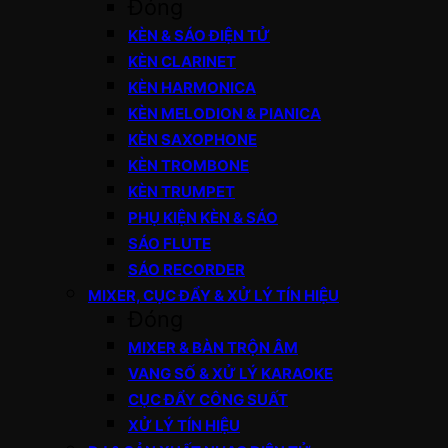
Đóng
KÈN & SÁO ĐIỆN TỬ
KÈN CLARINET
KÈN HARMONICA
KÈN MELODION & PIANICA
KÈN SAXOPHONE
KÈN TROMBONE
KÈN TRUMPET
PHỤ KIỆN KÈN & SÁO
SÁO FLUTE
SÁO RECORDER
MIXER, CỤC ĐẨY & XỬ LÝ TÍN HIỆU
Đóng
MIXER & BÀN TRỘN ÂM
VANG SỐ & XỬ LÝ KARAOKE
CỤC ĐẨY CÔNG SUẤT
XỬ LÝ TÍN HIỆU