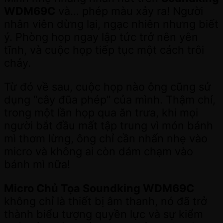
WDM69C
và… phép màu xảy ra! Người
nhân viên dừng lại, ngạc nhiên nhưng biết
ý. Phòng họp ngay lập tức trở nên yên
tĩnh, và cuộc họp tiếp tục một cách trôi
chảy.
Từ đó về sau, cuộc họp nào ông cũng sử
dụng “cây đũa phép” của mình. Thậm chí,
trong một lần họp qua ăn trưa, khi mọi
người bắt đầu mất tập trung vì món bánh
mì thơm lừng, ông chỉ cần nhấn nhẹ vào
micro và không ai còn dám chạm vào
bánh mì nữa!
Micro Chủ Tọa Soundking WDM69C
không chỉ là thiết bị âm thanh, nó đã trở
thành biểu tượng quyền lực và sự kiểm