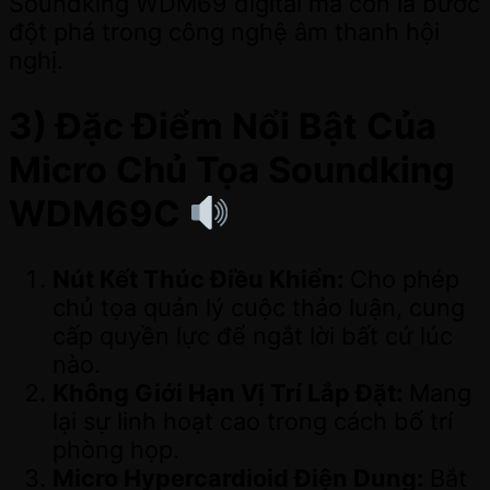
Soundking WDM69 digital mà còn là bước
đột phá trong công nghệ âm thanh hội
nghị.
3) Đặc Điểm Nổi Bật Của
Micro Chủ Tọa Soundking
WDM69C
Nút Kết Thúc Điều Khiển:
Cho phép
chủ tọa quản lý cuộc thảo luận, cung
cấp quyền lực để ngắt lời bất cứ lúc
nào.
Không Giới Hạn Vị Trí Lắp Đặt:
Mang
lại sự linh hoạt cao trong cách bố trí
phòng họp.
Micro Hypercardioid Điện Dung:
Bắt