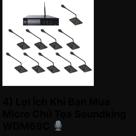
4) Lợi Ích Khi Bạn Mua
Micro Chủ Tọa Soundking
WDM69C