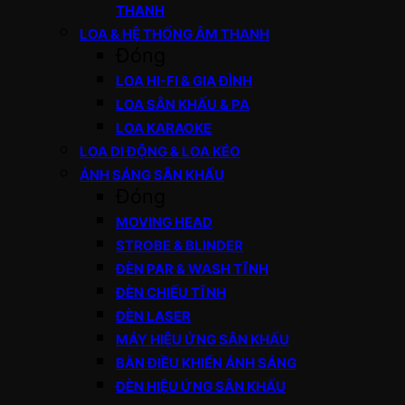
THANH
LOA & HỆ THỐNG ÂM THANH
Đóng
LOA HI-FI & GIA ĐÌNH
LOA SÂN KHẤU & PA
LOA KARAOKE
LOA DI ĐỘNG & LOA KÉO
ÁNH SÁNG SÂN KHẤU
Đóng
MOVING HEAD
STROBE & BLINDER
ĐÈN PAR & WASH TĨNH
ĐÈN CHIẾU TĨNH
ĐÈN LASER
MÁY HIỆU ỨNG SÂN KHẤU
BÀN ĐIỀU KHIỂN ÁNH SÁNG
ĐÈN HIỆU ỨNG SÂN KHẤU