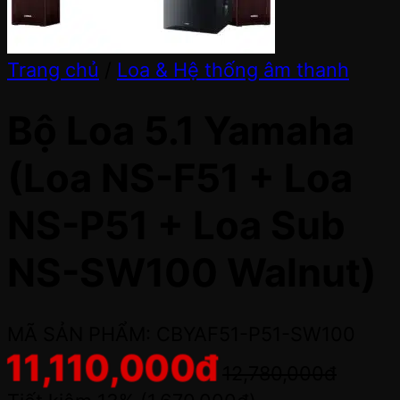
Trang chủ
/
Loa & Hệ thống âm thanh
Bộ Loa 5.1 Yamaha
(Loa NS-F51 + Loa
NS-P51 + Loa Sub
NS-SW100 Walnut)
MÃ SẢN PHẨM: CBYAF51-P51-SW100
11,110,000
đ
12,780,000
đ