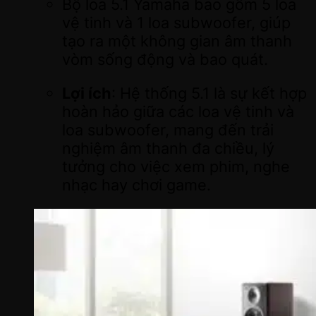
Bộ loa 5.1 Yamaha bao gồm 5 loa
vệ tinh và 1 loa subwoofer, giúp
tạo ra một không gian âm thanh
vòm sống động và bao quát.
Lợi ích
: Hệ thống 5.1 là sự kết hợp
hoàn hảo giữa các loa vệ tinh và
loa subwoofer, mang đến trải
nghiệm âm thanh đa chiều, lý
tưởng cho việc xem phim, nghe
nhạc hay chơi game.