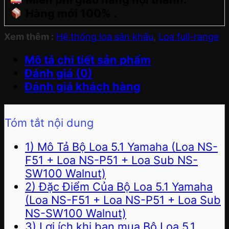
Hàng mới 100% .
Xem thêm :
Hệ thống loa sân khấu
,
Loa full-range
Mô tả chi tiết sản phẩm
Đánh giá (0)
Đánh giá khách hàng
Tóm tắt nội dung
1) Mô Tả Bộ Loa 5.1 Yamaha (Loa NS-
F51 + Loa NS-P51 + Loa Sub NS-
SW100 Walnut)
2) Đặc Điểm Của Bộ Loa 5.1 Yamaha
(Loa NS-F51 + Loa NS-P51 + Loa Sub
NS-SW100 Walnut)
3) Lợi ích khi bạn mua Bộ Loa 5.1