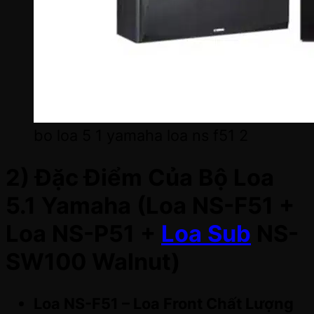
bo loa 5 1 yamaha loa ns f51 2
2) Đặc Điểm Của Bộ Loa
5.1 Yamaha (Loa NS-F51 +
Loa NS-P51 +
Loa Sub
NS-
SW100 Walnut)
Loa NS-F51 – Loa Front Chất Lượng