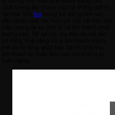
lý tưởng cho những ai muốn nâng cao
chất lượng âm thanh của hệ thống giải trí
tại nhà. Mỗi
loa
trong bộ sản phẩm này
đều được chế tác tỉ mỉ với các vật liệu cao
cấp, mang lại sự bền bỉ và âm thanh chất
lượng cao. Tất cả các loa đều có dải tần
số rộng, khả năng xử lý âm thanh mạnh
mẽ và rõ ràng, giúp bạn tận hưởng mọi
âm thanh từ thấp đến cao mà không bị
biến dạng.