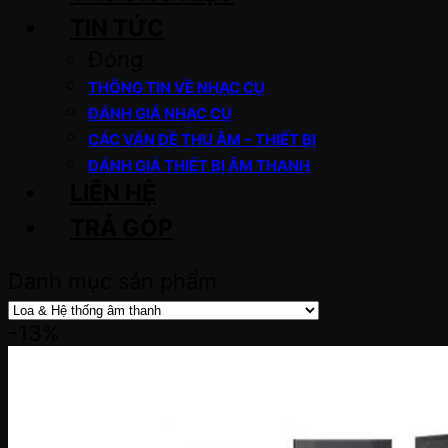
TIN TỨC
Đóng
THÔNG TIN VỀ NHẠC CỤ
ĐÁNH GIÁ NHẠC CỤ
CÁC VẤN ĐỀ THU ÂM – THIẾT BỊ
ĐÁNH GIÁ THIẾT BỊ ÂM THANH
LIÊN HỆ
TRẢ GÓP
Danh mục sản phẩm
-13%