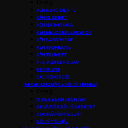
Đóng
KÈN & SÁO ĐIỆN TỬ
KÈN CLARINET
KÈN HARMONICA
KÈN MELODION & PIANICA
KÈN SAXOPHONE
KÈN TROMBONE
KÈN TRUMPET
PHỤ KIỆN KÈN & SÁO
SÁO FLUTE
SÁO RECORDER
MIXER, CỤC ĐẨY & XỬ LÝ TÍN HIỆU
Đóng
MIXER & BÀN TRỘN ÂM
VANG SỐ & XỬ LÝ KARAOKE
CỤC ĐẨY CÔNG SUẤT
XỬ LÝ TÍN HIỆU