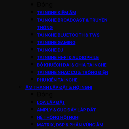
Đóng
TAI NGHE KIỂM ÂM
TAI NGHE BROADCAST & TRUYỀN
THÔNG
TAI NGHE BLUETOOTH & TWS
TAI NGHE GAMING
TAI NGHE DJ
TAI NGHE HI-FI & AUDIOPHILE
BỘ KHUẾCH ĐẠI & CHIA TAI NGHE
TAI NGHE NHẠC CỤ & TRỐNG ĐIỆN
PHỤ KIỆN TAI NGHE
ÂM THANH LẮP ĐẶT & HỘI NGHỊ
Đóng
LOA LẮP ĐẶT
AMPLY & CỤC ĐẨY LẮP ĐẶT
HỆ THỐNG HỘI NGHỊ
MATRIX, DSP & PHÂN VÙNG ÂM