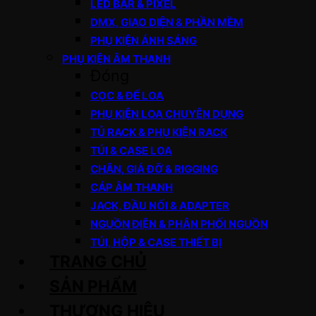
LED BAR & PIXEL
DMX, GIAO DIỆN & PHẦN MỀM
PHỤ KIỆN ÁNH SÁNG
PHỤ KIỆN ÂM THANH
Đóng
CỌC & ĐẾ LOA
PHỤ KIỆN LOA CHUYÊN DỤNG
TỦ RACK & PHỤ KIỆN RACK
TÚI & CASE LOA
CHÂN, GIÁ ĐỠ & RIGGING
CÁP ÂM THANH
JACK, ĐẦU NỐI & ADAPTER
NGUỒN ĐIỆN & PHÂN PHỐI NGUỒN
TÚI, HỘP & CASE THIẾT BỊ
TRANG CHỦ
SẢN PHẨM
THƯƠNG HIỆU