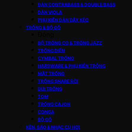
ĐÀN CONTRABASS & DOUBLE BASS
ĐÀN VIOLA
PHỤ KIỆN ĐÀN DÂY KÉO
TRỐNG & BỘ GÕ
Đóng
BỘ TRỐNG CƠ & TRỐNG JAZZ
TRỐNG ĐIỆN
CYMBAL TRỐNG
HARDWARE & PHỤ KIỆN TRỐNG
MẶT TRỐNG
TRỐNG SNARE RỜI
DÙI TRỐNG
TOM
TRỐNG CAJON
CONGA
BỘ GÕ
KÈN, SÁO & NHẠC CỤ HƠI