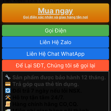
Tiết kiệm 13% (
1,670,000
đ
)
Mua ngay
Gọi điện xác nhận và giao hàng tận nơi
Gọi Điện
Liên Hệ Zalo
Liên Hệ Chat WhatApp
Để Lại SĐT, Chúng tôi sẽ gọi lại
Sản phẩm được bảo hành 12 tháng.
Trả góp qua thẻ tín dụng.
Đổi trả 7 ngày nếu lỗi NSX.
Hỗ trợ tận tâm 24/7.
Hàng chính hãng CO,CQ.
Miễn phí giao hàng nội thành.