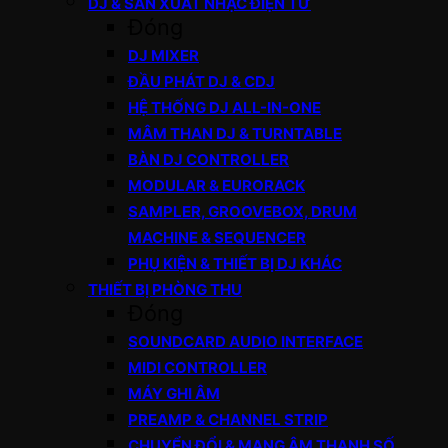
DJ & SẢN XUẤT NHẠC ĐIỆN TỬ
Đóng
DJ MIXER
ĐẦU PHÁT DJ & CDJ
HỆ THỐNG DJ ALL-IN-ONE
MÂM THAN DJ & TURNTABLE
BÀN DJ CONTROLLER
MODULAR & EURORACK
SAMPLER, GROOVEBOX, DRUM
MACHINE & SEQUENCER
PHỤ KIỆN & THIẾT BỊ DJ KHÁC
THIẾT BỊ PHÒNG THU
Đóng
SOUNDCARD AUDIO INTERFACE
MIDI CONTROLLER
MÁY GHI ÂM
PREAMP & CHANNEL STRIP
CHUYỂN ĐỔI & MẠNG ÂM THANH SỐ