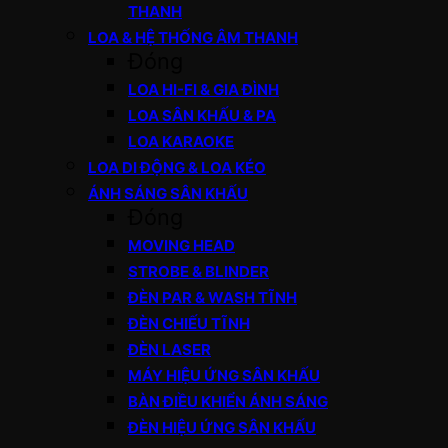
THANH
LOA & HỆ THỐNG ÂM THANH
Đóng
LOA HI-FI & GIA ĐÌNH
LOA SÂN KHẤU & PA
LOA KARAOKE
LOA DI ĐỘNG & LOA KÉO
ÁNH SÁNG SÂN KHẤU
Đóng
MOVING HEAD
STROBE & BLINDER
ĐÈN PAR & WASH TĨNH
ĐÈN CHIẾU TĨNH
ĐÈN LASER
MÁY HIỆU ỨNG SÂN KHẤU
BÀN ĐIỀU KHIỂN ÁNH SÁNG
ĐÈN HIỆU ỨNG SÂN KHẤU