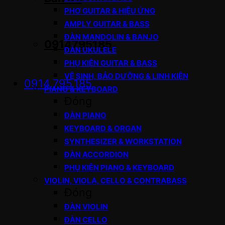
PHƠ GUITAR & HIỆU ỨNG
AMPLY GUITAR & BASS
ĐÀN MANDOLIN & BANJO
0914795185
ĐÀN UKULELE
PHỤ KIỆN GUITAR & BASS
VỆ SINH, BẢO DƯỠNG & LINH KIỆN
0914.795.185
PIANO & KEYBOARD
Đóng
ĐÀN PIANO
KEYBOARD & ORGAN
SYNTHESIZER & WORKSTATION
ĐÀN ACCORDION
PHỤ KIỆN PIANO & KEYBOARD
VIOLIN, VIOLA, CELLO & CONTRABASS
Đóng
ĐÀN VIOLIN
ĐÀN CELLO