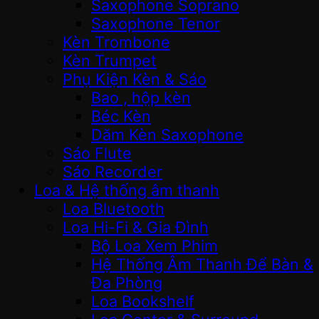
Saxophone Soprano
Saxophone Tenor
Kèn Trombone
Kèn Trumpet
Phụ Kiện Kèn & Sáo
Bao , hộp kèn
Béc Kèn
Dăm Kèn Saxophone
Sáo Flute
Sáo Recorder
Loa & Hệ thống âm thanh
Loa Bluetooth
Loa Hi-Fi & Gia Đình
Bộ Loa Xem Phim
Hệ Thống Âm Thanh Để Bàn &
Đa Phòng
Loa Bookshelf