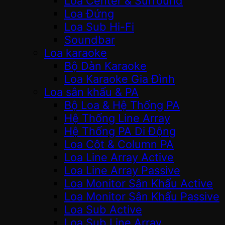
Loa Center & Surround
Loa Đứng
Loa Sub Hi-Fi
Soundbar
Loa karaoke
Bộ Dàn Karaoke
Loa Karaoke Gia Đình
Loa sân khấu & PA
Bộ Loa & Hệ Thống PA
Hệ Thống Line Array
Hệ Thống PA Di Động
Loa Cột & Column PA
Loa Line Array Active
Loa Line Array Passive
Loa Monitor Sân Khấu Active
Loa Monitor Sân Khấu Passive
Loa Sub Active
Loa Sub Line Array