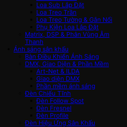
Loa Sub Lắp Đặt
Loa Treo Trần
Loa Treo Tường & Gắn Nổi
Phụ Kiện Loa Lắp Đặt
Matrix, DSP & Phân Vùng Âm
Thanh
Ánh sáng sân khấu
Bàn Điều Khiển Ánh Sáng
DMX, Giao Diện & Phần Mềm
Art-Net & ILDA
Giao diện DMX
Phần mềm ánh sáng
Đèn Chiếu Tĩnh
Đèn Follow Spot
Đèn Fresnel
Đèn Profile
Đèn Hiệu Ứng Sân Khấu