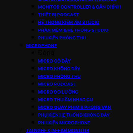
MONITOR CONTROLLER & CÂN CHỈNH
THIẾT BỊ PODCAST
HỆ THỐNG KIỂM ÂM STUDIO
PHẦN MỀM & HỆ THỐNG STUDIO
PHỤ KIỆN PHÒNG THU
MICROPHONE
Đóng
MICRO CÓ DÂY
MICRO KHÔNG DÂY
MICRO PHÒNG THU
MICRO PODCAST
MICRO ĐO LƯỜNG
MICRO THU ÂM NHẠC CỤ
MICRO QUAY PHIM & PHỎNG VẤN
PHỤ KIỆN HỆ THỐNG KHÔNG DÂY
PHỤ KIỆN MICROPHONE
TAI NGHE & IN-EAR MONITOR