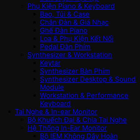
Phụ Kiện Piano & Keyboard
Bao, Túi & Case
Chân Đàn & Giá Nhạc
Ghế Đàn Piano
Loa & Phụ Kiện Kết Nối
Pedal Đàn Phím
Synthesizer & Workstation
Keytar
Synthesizer Bàn Phím
Synthesizer Desktop & Sound
Module
Workstation & Performance
Keyboard
Tai Nghe & In-ear Monitor
Bộ Khuếch Đại & Chia Tai Nghe
Hệ Thống In-Ear Monitor
Bộ IEM Không Dây Hoàn