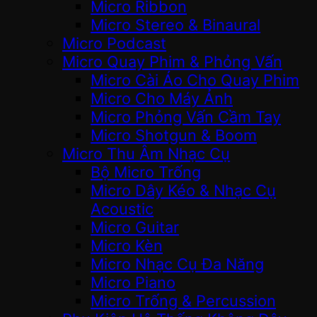
Micro Ribbon
Micro Stereo & Binaural
Micro Podcast
Micro Quay Phim & Phỏng Vấn
Micro Cài Áo Cho Quay Phim
Micro Cho Máy Ảnh
Micro Phỏng Vấn Cầm Tay
Micro Shotgun & Boom
Micro Thu Âm Nhạc Cụ
Bộ Micro Trống
Micro Dây Kéo & Nhạc Cụ
Acoustic
Micro Guitar
Micro Kèn
Micro Nhạc Cụ Đa Năng
Micro Piano
Micro Trống & Percussion