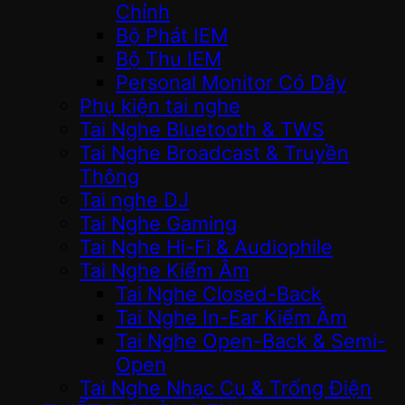
Chỉnh
Bộ Phát IEM
Bộ Thu IEM
Personal Monitor Có Dây
Phụ kiện tai nghe
Tai Nghe Bluetooth & TWS
Tai Nghe Broadcast & Truyền
Thông
Tai nghe DJ
Tai Nghe Gaming
Tai Nghe Hi-Fi & Audiophile
Tai Nghe Kiểm Âm
Tai Nghe Closed-Back
Tai Nghe In-Ear Kiểm Âm
Tai Nghe Open-Back & Semi-
Open
Tai Nghe Nhạc Cụ & Trống Điện