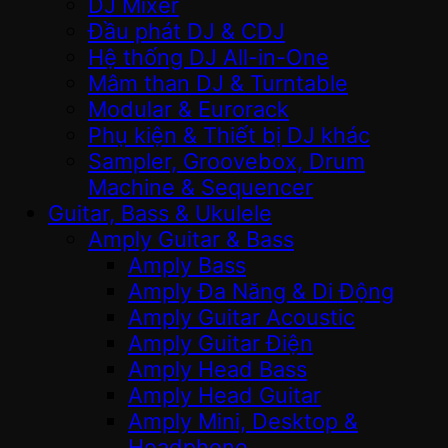
DJ Mixer
Đầu phát DJ & CDJ
Hệ thống DJ All-in-One
Mâm than DJ & Turntable
Modular & Eurorack
Phụ kiện & Thiết bị DJ khác
Sampler, Groovebox, Drum
Machine & Sequencer
Guitar, Bass & Ukulele
Amply Guitar & Bass
Amply Bass
Amply Đa Năng & Di Động
Amply Guitar Acoustic
Amply Guitar Điện
Amply Head Bass
Amply Head Guitar
Amply Mini, Desktop &
Headphone