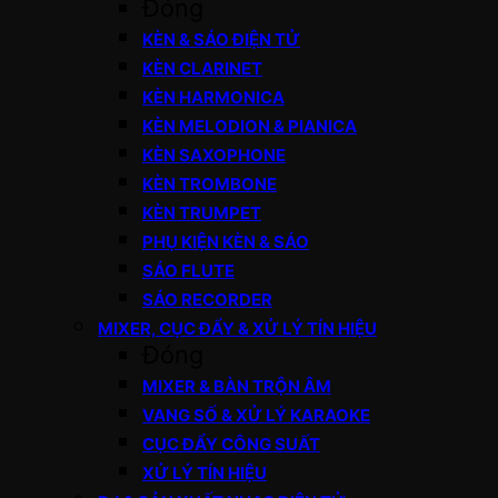
Đóng
KÈN & SÁO ĐIỆN TỬ
KÈN CLARINET
KÈN HARMONICA
KÈN MELODION & PIANICA
KÈN SAXOPHONE
KÈN TROMBONE
KÈN TRUMPET
PHỤ KIỆN KÈN & SÁO
SÁO FLUTE
SÁO RECORDER
MIXER, CỤC ĐẨY & XỬ LÝ TÍN HIỆU
Đóng
MIXER & BÀN TRỘN ÂM
VANG SỐ & XỬ LÝ KARAOKE
CỤC ĐẨY CÔNG SUẤT
XỬ LÝ TÍN HIỆU