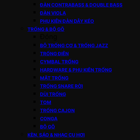
ĐÀN CONTRABASS & DOUBLE BASS
ĐÀN VIOLA
PHỤ KIỆN ĐÀN DÂY KÉO
TRỐNG & BỘ GÕ
Đóng
BỘ TRỐNG CƠ & TRỐNG JAZZ
TRỐNG ĐIỆN
CYMBAL TRỐNG
HARDWARE & PHỤ KIỆN TRỐNG
MẶT TRỐNG
TRỐNG SNARE RỜI
DÙI TRỐNG
TOM
TRỐNG CAJON
CONGA
BỘ GÕ
KÈN, SÁO & NHẠC CỤ HƠI