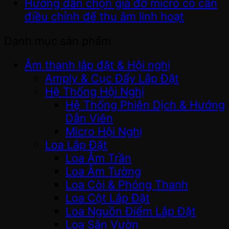
Hướng dẫn chọn giá đỡ micro có cần
điều chỉnh để thu âm linh hoạt
Danh mục sản phẩm
Âm thanh lắp đặt & Hội nghị
Amply & Cục Đẩy Lắp Đặt
Hệ Thống Hội Nghị
Hệ Thống Phiên Dịch & Hướng
Dẫn Viên
Micro Hội Nghị
Loa Lắp Đặt
Loa Âm Trần
Loa Âm Tường
Loa Còi & Phóng Thanh
Loa Cột Lắp Đặt
Loa Nguồn Điểm Lắp Đặt
Loa Sân Vườn