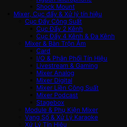
Shock Mount
Mixer, Cục đẩy & Xử lý tín hiệu
Cục Đẩy Công Suất
Cục Đẩy 2 Kênh
Cục Đẩy 4 Kênh & Đa Kênh
Mixer & Bàn Trộn Âm
Card
I/O & Phân Phối Tín Hiệu
Livestream & Gaming
Mixer Analog
Mixer Digital
Mixer Liền Công Suất
Mixer Podcast
Stagebox
Module & Phụ Kiện Mixer
Vang Số & Xử Lý Karaoke
Xử Lý Tín Hiệu