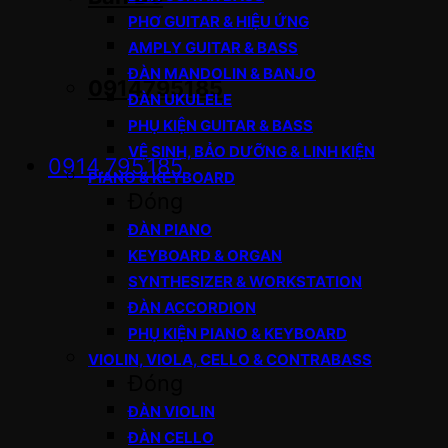
PHƠ GUITAR & HIỆU ỨNG
AMPLY GUITAR & BASS
ĐÀN MANDOLIN & BANJO
0914795185
ĐÀN UKULELE
PHỤ KIỆN GUITAR & BASS
VỆ SINH, BẢO DƯỠNG & LINH KIỆN
0914.795.185
PIANO & KEYBOARD
Đóng
ĐÀN PIANO
KEYBOARD & ORGAN
SYNTHESIZER & WORKSTATION
ĐÀN ACCORDION
PHỤ KIỆN PIANO & KEYBOARD
VIOLIN, VIOLA, CELLO & CONTRABASS
Đóng
ĐÀN VIOLIN
ĐÀN CELLO