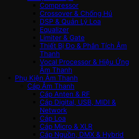
Compressor
Crossover & Chống Hú
DSP & Quản Lý Loa
Equalizer
Limiter & Gate
Thiết Bị Đo & Phân Tích Âm
Thanh
Vocal Processor & Hiệu Ứng
Âm Thanh
Phụ Kiện Âm Thanh
Cáp Âm Thanh
Cáp Anten & RF
Cáp Digital, USB, MIDI &
Network
Cáp Loa
Cáp Micro & XLR
Cáp Nguồn, DMX & Hybrid