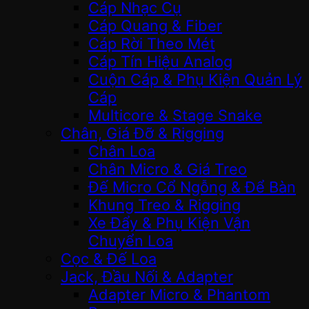
Cáp Nhạc Cụ
Cáp Quang & Fiber
Cáp Rời Theo Mét
Cáp Tín Hiệu Analog
Cuộn Cáp & Phụ Kiện Quản Lý
Cáp
Multicore & Stage Snake
Chân, Giá Đỡ & Rigging
Chân Loa
Chân Micro & Giá Treo
Đế Micro Cổ Ngỗng & Để Bàn
Khung Treo & Rigging
Xe Đẩy & Phụ Kiện Vận
Chuyển Loa
Cọc & Đế Loa
Jack, Đầu Nối & Adapter
Adapter Micro & Phantom