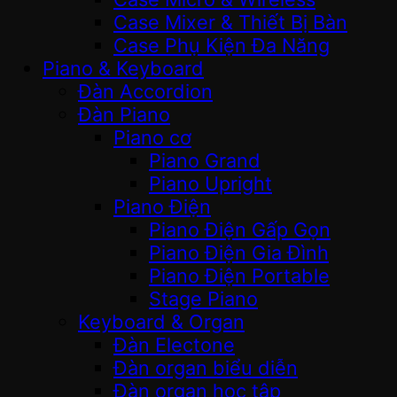
Case Mixer & Thiết Bị Bàn
Case Phụ Kiện Đa Năng
Piano & Keyboard
Đàn Accordion
Đàn Piano
Piano cơ
Piano Grand
Piano Upright
Piano Điện
Piano Điện Gấp Gọn
Piano Điện Gia Đình
Piano Điện Portable
Stage Piano
Keyboard & Organ
Đàn Electone
Đàn organ biểu diễn
Đàn organ học tập