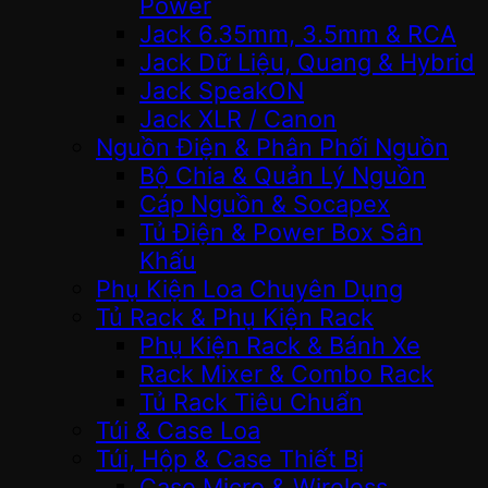
Power
Jack 6.35mm, 3.5mm & RCA
Jack Dữ Liệu, Quang & Hybrid
Jack SpeakON
Jack XLR / Canon
Nguồn Điện & Phân Phối Nguồn
Bộ Chia & Quản Lý Nguồn
Cáp Nguồn & Socapex
Tủ Điện & Power Box Sân
Khấu
Phụ Kiện Loa Chuyên Dụng
Tủ Rack & Phụ Kiện Rack
Phụ Kiện Rack & Bánh Xe
Rack Mixer & Combo Rack
Tủ Rack Tiêu Chuẩn
Túi & Case Loa
Túi, Hộp & Case Thiết Bị
Case Micro & Wireless