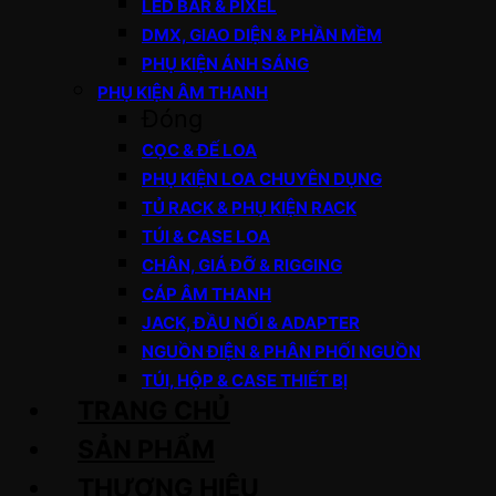
LED BAR & PIXEL
DMX, GIAO DIỆN & PHẦN MỀM
PHỤ KIỆN ÁNH SÁNG
PHỤ KIỆN ÂM THANH
Đóng
CỌC & ĐẾ LOA
PHỤ KIỆN LOA CHUYÊN DỤNG
TỦ RACK & PHỤ KIỆN RACK
TÚI & CASE LOA
CHÂN, GIÁ ĐỠ & RIGGING
CÁP ÂM THANH
JACK, ĐẦU NỐI & ADAPTER
NGUỒN ĐIỆN & PHÂN PHỐI NGUỒN
TÚI, HỘP & CASE THIẾT BỊ
TRANG CHỦ
SẢN PHẨM
THƯƠNG HIỆU