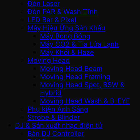
Đèn Laser
Đèn PAR & Wash Tĩnh
LED Bar & Pixel
Máy Hiệu Ứng Sân Khấu
Máy Bong Bóng
Máy CO2 & Tia Lửa Lạnh
Máy Khói & Haze
Moving Head
Moving Head Beam
Moving Head Framing
Moving Head Spot, BSW &
Hybrid
Moving Head Wash & B-EYE
Phụ kiện Ánh Sáng
Strobe & Blinder
DJ & Sản xuất nhạc điện tử
Bàn DJ Controller