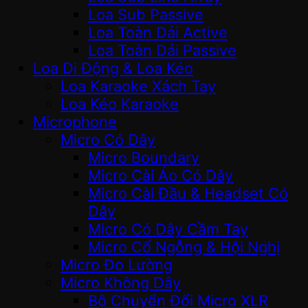
Loa Sub Passive
Loa Toàn Dải Active
Loa Toàn Dải Passive
Loa Di Động & Loa Kéo
Loa Karaoke Xách Tay
Loa Kéo Karaoke
Microphone
Micro Có Dây
Micro Boundary
Micro Cài Áo Có Dây
Micro Cài Đầu & Headset Có
Dây
Micro Có Dây Cầm Tay
Micro Cổ Ngỗng & Hội Nghị
Micro Đo Lường
Micro Không Dây
Bộ Chuyển Đổi Micro XLR