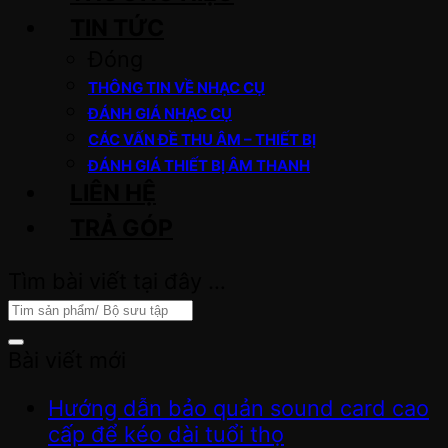
TIN TỨC
Đóng
THÔNG TIN VỀ NHẠC CỤ
ĐÁNH GIÁ NHẠC CỤ
CÁC VẤN ĐỀ THU ÂM – THIẾT BỊ
ĐÁNH GIÁ THIẾT BỊ ÂM THANH
LIÊN HỆ
TRẢ GÓP
Tìm bài viết tại đây …
Bài viết mới
Hướng dẫn bảo quản sound card cao
cấp để kéo dài tuổi thọ