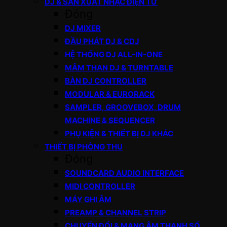
DJ & SẢN XUẤT NHẠC ĐIỆN TỬ
Đóng
DJ MIXER
ĐẦU PHÁT DJ & CDJ
HỆ THỐNG DJ ALL-IN-ONE
MÂM THAN DJ & TURNTABLE
BÀN DJ CONTROLLER
MODULAR & EURORACK
SAMPLER, GROOVEBOX, DRUM
MACHINE & SEQUENCER
PHỤ KIỆN & THIẾT BỊ DJ KHÁC
THIẾT BỊ PHÒNG THU
Đóng
SOUNDCARD AUDIO INTERFACE
MIDI CONTROLLER
MÁY GHI ÂM
PREAMP & CHANNEL STRIP
CHUYỂN ĐỔI & MẠNG ÂM THANH SỐ