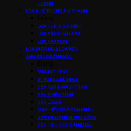
THANH
LOA & HỆ THỐNG ÂM THANH
Đóng
LOA HI-FI & GIA ĐÌNH
LOA SÂN KHẤU & PA
LOA KARAOKE
LOA DI ĐỘNG & LOA KÉO
ÁNH SÁNG SÂN KHẤU
Đóng
MOVING HEAD
STROBE & BLINDER
ĐÈN PAR & WASH TĨNH
ĐÈN CHIẾU TĨNH
ĐÈN LASER
MÁY HIỆU ỨNG SÂN KHẤU
BÀN ĐIỀU KHIỂN ÁNH SÁNG
ĐÈN HIỆU ỨNG SÂN KHẤU