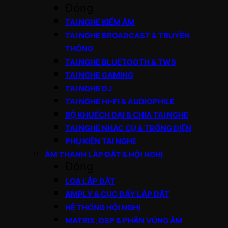
Đóng
TAI NGHE KIỂM ÂM
TAI NGHE BROADCAST & TRUYỀN
THÔNG
TAI NGHE BLUETOOTH & TWS
TAI NGHE GAMING
TAI NGHE DJ
TAI NGHE HI-FI & AUDIOPHILE
BỘ KHUẾCH ĐẠI & CHIA TAI NGHE
TAI NGHE NHẠC CỤ & TRỐNG ĐIỆN
PHỤ KIỆN TAI NGHE
ÂM THANH LẮP ĐẶT & HỘI NGHỊ
Đóng
LOA LẮP ĐẶT
AMPLY & CỤC ĐẨY LẮP ĐẶT
HỆ THỐNG HỘI NGHỊ
MATRIX, DSP & PHÂN VÙNG ÂM