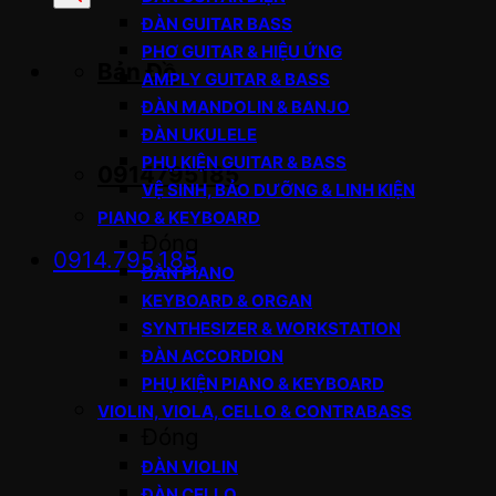
sản
ĐÀN GUITAR BASS
phẩm
PHƠ GUITAR & HIỆU ỨNG
Bản Đồ
AMPLY GUITAR & BASS
ĐÀN MANDOLIN & BANJO
ĐÀN UKULELE
PHỤ KIỆN GUITAR & BASS
0914795185
VỆ SINH, BẢO DƯỠNG & LINH KIỆN
PIANO & KEYBOARD
Đóng
0914.795.185
ĐÀN PIANO
KEYBOARD & ORGAN
SYNTHESIZER & WORKSTATION
ĐÀN ACCORDION
PHỤ KIỆN PIANO & KEYBOARD
VIOLIN, VIOLA, CELLO & CONTRABASS
Đóng
ĐÀN VIOLIN
ĐÀN CELLO