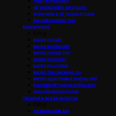
THIẾT BỊ PODCAST
HỆ THỐNG KIỂM ÂM STUDIO
PHẦN MỀM & HỆ THỐNG STUDIO
PHỤ KIỆN PHÒNG THU
MICROPHONE
Đóng
MICRO CÓ DÂY
MICRO KHÔNG DÂY
MICRO PHÒNG THU
MICRO PODCAST
MICRO ĐO LƯỜNG
MICRO THU ÂM NHẠC CỤ
MICRO QUAY PHIM & PHỎNG VẤN
PHỤ KIỆN HỆ THỐNG KHÔNG DÂY
PHỤ KIỆN MICROPHONE
TAI NGHE & IN-EAR MONITOR
Đóng
TAI NGHE KIỂM ÂM