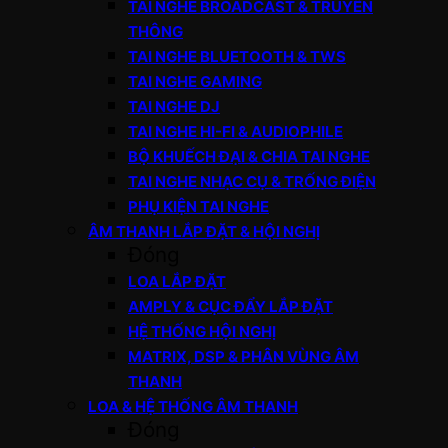
TAI NGHE BROADCAST & TRUYỀN
THÔNG
TAI NGHE BLUETOOTH & TWS
TAI NGHE GAMING
TAI NGHE DJ
TAI NGHE HI-FI & AUDIOPHILE
BỘ KHUẾCH ĐẠI & CHIA TAI NGHE
TAI NGHE NHẠC CỤ & TRỐNG ĐIỆN
PHỤ KIỆN TAI NGHE
ÂM THANH LẮP ĐẶT & HỘI NGHỊ
Đóng
LOA LẮP ĐẶT
AMPLY & CỤC ĐẨY LẮP ĐẶT
HỆ THỐNG HỘI NGHỊ
MATRIX, DSP & PHÂN VÙNG ÂM
THANH
LOA & HỆ THỐNG ÂM THANH
Đóng