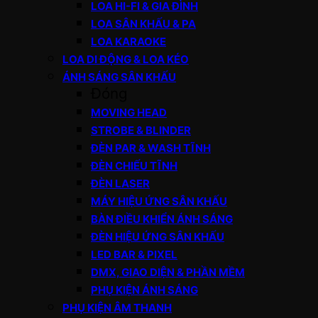
LOA HI-FI & GIA ĐÌNH
LOA SÂN KHẤU & PA
LOA KARAOKE
LOA DI ĐỘNG & LOA KÉO
ÁNH SÁNG SÂN KHẤU
Đóng
MOVING HEAD
STROBE & BLINDER
ĐÈN PAR & WASH TĨNH
ĐÈN CHIẾU TĨNH
ĐÈN LASER
MÁY HIỆU ỨNG SÂN KHẤU
BÀN ĐIỀU KHIỂN ÁNH SÁNG
ĐÈN HIỆU ỨNG SÂN KHẤU
LED BAR & PIXEL
DMX, GIAO DIỆN & PHẦN MỀM
PHỤ KIỆN ÁNH SÁNG
PHỤ KIỆN ÂM THANH