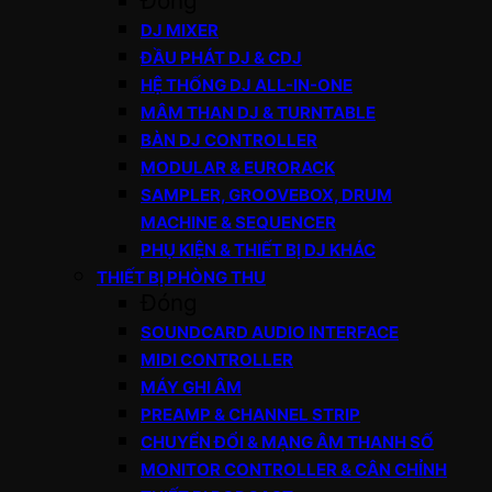
Đóng
DJ MIXER
ĐẦU PHÁT DJ & CDJ
HỆ THỐNG DJ ALL-IN-ONE
MÂM THAN DJ & TURNTABLE
BÀN DJ CONTROLLER
MODULAR & EURORACK
SAMPLER, GROOVEBOX, DRUM
MACHINE & SEQUENCER
PHỤ KIỆN & THIẾT BỊ DJ KHÁC
THIẾT BỊ PHÒNG THU
Đóng
SOUNDCARD AUDIO INTERFACE
MIDI CONTROLLER
MÁY GHI ÂM
PREAMP & CHANNEL STRIP
CHUYỂN ĐỔI & MẠNG ÂM THANH SỐ
MONITOR CONTROLLER & CÂN CHỈNH