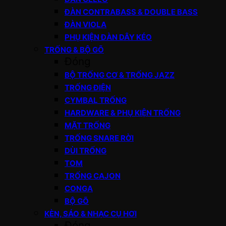
ĐÀN CONTRABASS & DOUBLE BASS
ĐÀN VIOLA
PHỤ KIỆN ĐÀN DÂY KÉO
TRỐNG & BỘ GÕ
Đóng
BỘ TRỐNG CƠ & TRỐNG JAZZ
TRỐNG ĐIỆN
CYMBAL TRỐNG
HARDWARE & PHỤ KIỆN TRỐNG
MẶT TRỐNG
TRỐNG SNARE RỜI
DÙI TRỐNG
TOM
TRỐNG CAJON
CONGA
BỘ GÕ
KÈN, SÁO & NHẠC CỤ HƠI
Đóng