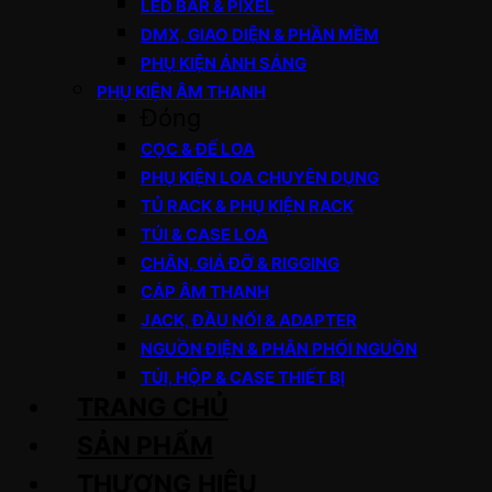
LED BAR & PIXEL
DMX, GIAO DIỆN & PHẦN MỀM
PHỤ KIỆN ÁNH SÁNG
PHỤ KIỆN ÂM THANH
Đóng
CỌC & ĐẾ LOA
PHỤ KIỆN LOA CHUYÊN DỤNG
TỦ RACK & PHỤ KIỆN RACK
TÚI & CASE LOA
CHÂN, GIÁ ĐỠ & RIGGING
CÁP ÂM THANH
JACK, ĐẦU NỐI & ADAPTER
NGUỒN ĐIỆN & PHÂN PHỐI NGUỒN
TÚI, HỘP & CASE THIẾT BỊ
TRANG CHỦ
SẢN PHẨM
THƯƠNG HIỆU