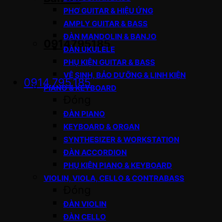
PHƠ GUITAR & HIỆU ỨNG
AMPLY GUITAR & BASS
ĐÀN MANDOLIN & BANJO
0914795185
ĐÀN UKULELE
PHỤ KIỆN GUITAR & BASS
VỆ SINH, BẢO DƯỠNG & LINH KIỆN
0914.795.185
PIANO & KEYBOARD
Đóng
ĐÀN PIANO
KEYBOARD & ORGAN
SYNTHESIZER & WORKSTATION
ĐÀN ACCORDION
PHỤ KIỆN PIANO & KEYBOARD
VIOLIN, VIOLA, CELLO & CONTRABASS
Đóng
ĐÀN VIOLIN
ĐÀN CELLO