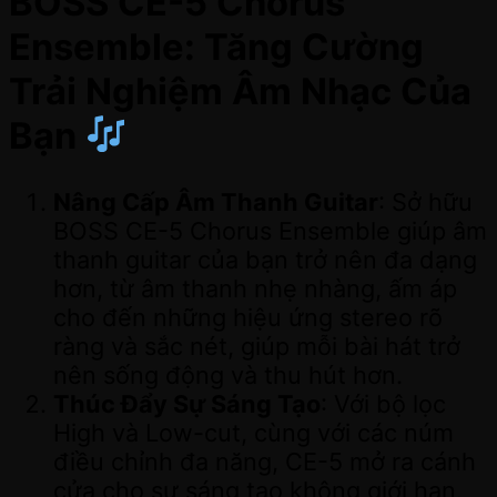
BOSS CE-5 Chorus
Ensemble: Tăng Cường
Trải Nghiệm Âm Nhạc Của
Bạn
Nâng Cấp Âm Thanh Guitar
: Sở hữu
BOSS CE-5 Chorus Ensemble giúp âm
thanh guitar của bạn trở nên đa dạng
hơn, từ âm thanh nhẹ nhàng, ấm áp
cho đến những hiệu ứng stereo rõ
ràng và sắc nét, giúp mỗi bài hát trở
nên sống động và thu hút hơn.
Thúc Đẩy Sự Sáng Tạo
: Với bộ lọc
High và Low-cut, cùng với các núm
điều chỉnh đa năng, CE-5 mở ra cánh
cửa cho sự sáng tạo không giới hạn,