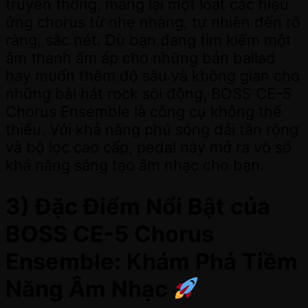
truyền thống, mang lại một loạt các hiệu
ứng chorus từ nhẹ nhàng, tự nhiên đến rõ
ràng, sắc nét. Dù bạn đang tìm kiếm một
âm thanh ấm áp cho những bản ballad
hay muốn thêm độ sâu và không gian cho
những bài hát rock sôi động, BOSS CE-5
Chorus Ensemble là công cụ không thể
thiếu. Với khả năng phủ sóng dải tần rộng
và bộ lọc cao cấp, pedal này mở ra vô số
khả năng sáng tạo âm nhạc cho bạn.
3) Đặc Điểm Nổi Bật của
BOSS CE-5 Chorus
Ensemble: Khám Phá Tiềm
Năng Âm Nhạc