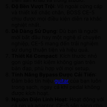
trên sân khấu và trong studio.
Độ Bền Vượt Trội
: Vỏ ngoài cứng cáp
và thiết kế chắc chắn, BOSS CE-5
chịu được mọi điều kiện diễn ra khắc
nghiệt nhất.
Dễ Dàng Sử Dụng
: Dù bạn là người
mới bắt đầu hay một nghệ sĩ chuyên
nghiệp, CE-5 mang đến trải nghiệm
sử dụng thuận tiện và hiệu quả.
Thiết Kế Compact
: Kích thước nhỏ
gọn giúp tiết kiệm không gian trên
bàn đạp, phù hợp với mọi setup.
Tính Năng Bypass Được Cải Tiến
:
Đảm bảo tín hiệu
guitar
của bạn luôn
trong sạch, ngay cả khi pedal không
được kích hoạt.
Nguồn Điện Linh Hoạt
: Hoạt động với
cả pin và adaptor, CE-5 sẵn sàng cho