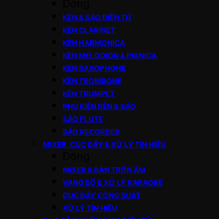
Đóng
KÈN & SÁO ĐIỆN TỬ
KÈN CLARINET
KÈN HARMONICA
KÈN MELODION & PIANICA
KÈN SAXOPHONE
KÈN TROMBONE
KÈN TRUMPET
PHỤ KIỆN KÈN & SÁO
SÁO FLUTE
SÁO RECORDER
MIXER, CỤC ĐẨY & XỬ LÝ TÍN HIỆU
Đóng
MIXER & BÀN TRỘN ÂM
VANG SỐ & XỬ LÝ KARAOKE
CỤC ĐẨY CÔNG SUẤT
XỬ LÝ TÍN HIỆU