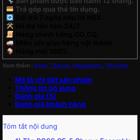
Sản phẩm được bảo hành 12 tháng.
Trả góp qua thẻ tín dụng.
Đổi trả 7 ngày nếu lỗi NSX.
Hỗ trợ tận tâm 24/7.
Hàng chính hãng CO,CQ.
Miễn phí giao hàng nội thành.
Hàng mới 100% .
Xem thêm :
Boss
,
Chorus
,
Modulation
,
Phơ Đơn
Mô tả chi tiết sản phẩm
Thông tin bổ sung
Đánh giá (5)
Đánh giá khách hàng
Tóm tắt nội dung