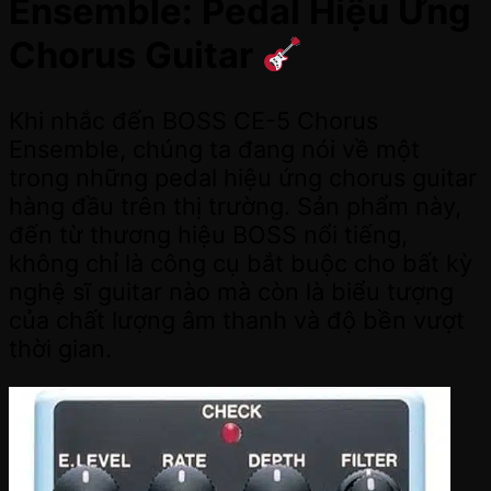
Ensemble: Pedal Hiệu Ứng
Chorus Guitar
Khi nhắc đến BOSS CE-5 Chorus
Ensemble, chúng ta đang nói về một
trong những pedal hiệu ứng chorus guitar
hàng đầu trên thị trường. Sản phẩm này,
đến từ thương hiệu BOSS nổi tiếng,
không chỉ là công cụ bắt buộc cho bất kỳ
nghệ sĩ guitar nào mà còn là biểu tượng
của chất lượng âm thanh và độ bền vượt
thời gian.