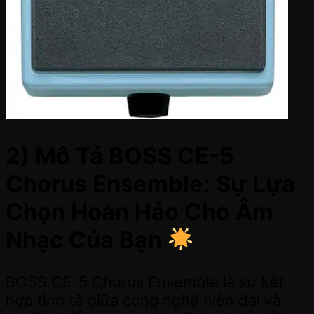
2) Mô Tả BOSS CE-5
Chorus Ensemble: Sự Lựa
Chọn Hoàn Hảo Cho Âm
Nhạc Của Bạn
BOSS CE-5 Chorus Ensemble là sự kết
hợp tinh tế giữa công nghệ hiện đại và