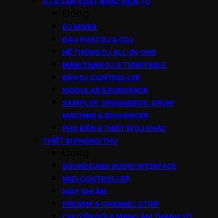
DJ & SẢN XUẤT NHẠC ĐIỆN TỬ
Đóng
DJ MIXER
ĐẦU PHÁT DJ & CDJ
HỆ THỐNG DJ ALL-IN-ONE
MÂM THAN DJ & TURNTABLE
BÀN DJ CONTROLLER
MODULAR & EURORACK
SAMPLER, GROOVEBOX, DRUM
MACHINE & SEQUENCER
PHỤ KIỆN & THIẾT BỊ DJ KHÁC
THIẾT BỊ PHÒNG THU
Đóng
SOUNDCARD AUDIO INTERFACE
MIDI CONTROLLER
MÁY GHI ÂM
PREAMP & CHANNEL STRIP
CHUYỂN ĐỔI & MẠNG ÂM THANH SỐ