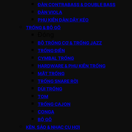
ĐÀN CONTRABASS & DOUBLE BASS
ĐÀN VIOLA
PHỤ KIỆN ĐÀN DÂY KÉO
TRỐNG & BỘ GÕ
Đóng
BỘ TRỐNG CƠ & TRỐNG JAZZ
TRỐNG ĐIỆN
CYMBAL TRỐNG
HARDWARE & PHỤ KIỆN TRỐNG
MẶT TRỐNG
TRỐNG SNARE RỜI
DÙI TRỐNG
TOM
TRỐNG CAJON
CONGA
BỘ GÕ
KÈN, SÁO & NHẠC CỤ HƠI