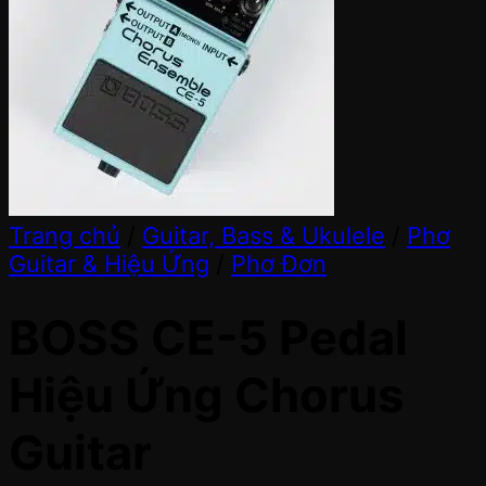
Trang chủ
/
Guitar, Bass & Ukulele
/
Phơ
Guitar & Hiệu Ứng
/
Phơ Đơn
BOSS CE-5 Pedal
Hiệu Ứng Chorus
Guitar