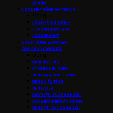
THANH
LOA & HỆ THỐNG ÂM THANH
Đóng
LOA HI-FI & GIA ĐÌNH
LOA SÂN KHẤU & PA
LOA KARAOKE
LOA DI ĐỘNG & LOA KÉO
ÁNH SÁNG SÂN KHẤU
Đóng
MOVING HEAD
STROBE & BLINDER
ĐÈN PAR & WASH TĨNH
ĐÈN CHIẾU TĨNH
ĐÈN LASER
MÁY HIỆU ỨNG SÂN KHẤU
BÀN ĐIỀU KHIỂN ÁNH SÁNG
ĐÈN HIỆU ỨNG SÂN KHẤU