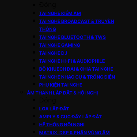
Đóng
TAI NGHE KIỂM ÂM
TAI NGHE BROADCAST & TRUYỀN
THÔNG
TAI NGHE BLUETOOTH & TWS
TAI NGHE GAMING
TAI NGHE DJ
TAI NGHE HI-FI & AUDIOPHILE
BỘ KHUẾCH ĐẠI & CHIA TAI NGHE
TAI NGHE NHẠC CỤ & TRỐNG ĐIỆN
PHỤ KIỆN TAI NGHE
ÂM THANH LẮP ĐẶT & HỘI NGHỊ
Đóng
LOA LẮP ĐẶT
AMPLY & CỤC ĐẨY LẮP ĐẶT
HỆ THỐNG HỘI NGHỊ
MATRIX, DSP & PHÂN VÙNG ÂM