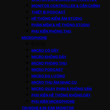
MONITOR CONTROLLER & CÂN CHỈNH
THIẾT BỊ PODCAST
HỆ THỐNG KIỂM ÂM STUDIO
PHẦN MỀM & HỆ THỐNG STUDIO
PHỤ KIỆN PHÒNG THU
MICROPHONE
Đóng
MICRO CÓ DÂY
MICRO KHÔNG DÂY
MICRO PHÒNG THU
MICRO PODCAST
MICRO ĐO LƯỜNG
MICRO THU ÂM NHẠC CỤ
MICRO QUAY PHIM & PHỎNG VẤN
PHỤ KIỆN HỆ THỐNG KHÔNG DÂY
PHỤ KIỆN MICROPHONE
TAI NGHE & IN-EAR MONITOR