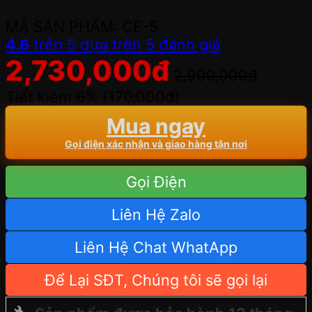
MÃ SẢN PHẨM: CE-5
4.6
trên 5 dựa trên
5
đánh giá
2,730,000
đ
2,900,000
đ
Tiết kiệm 6% (
170,000
đ
)
Mua ngay
Gọi điện xác nhận và giao hàng tận nơi
Gọi Điện
Liên Hệ Zalo
Liên Hệ Chat WhatApp
Để Lại SĐT, Chúng tôi sẽ gọi lại