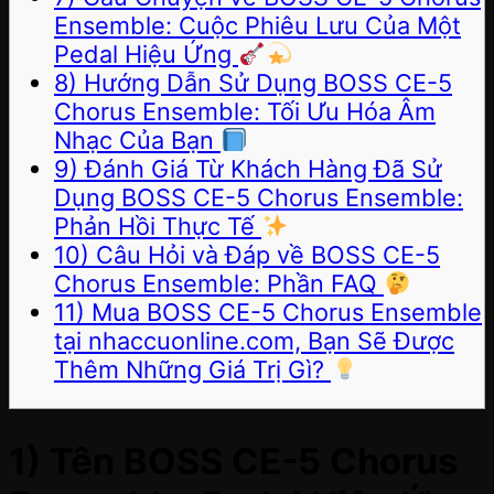
Ensemble: Cuộc Phiêu Lưu Của Một
Pedal Hiệu Ứng
8) Hướng Dẫn Sử Dụng BOSS CE-5
Chorus Ensemble: Tối Ưu Hóa Âm
Nhạc Của Bạn
9) Đánh Giá Từ Khách Hàng Đã Sử
Dụng BOSS CE-5 Chorus Ensemble:
Phản Hồi Thực Tế
10) Câu Hỏi và Đáp về BOSS CE-5
Chorus Ensemble: Phần FAQ
11) Mua BOSS CE-5 Chorus Ensemble
tại nhaccuonline.com, Bạn Sẽ Được
Thêm Những Giá Trị Gì?
1) Tên BOSS CE-5 Chorus