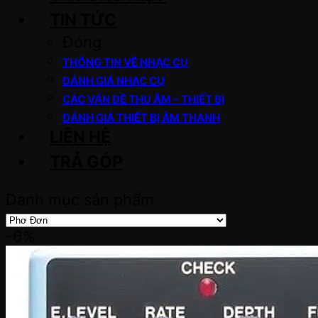
TIN TỨC
Đóng
THÔNG TIN VỀ NHẠC CỤ
ĐÁNH GIÁ NHẠC CỤ
CÁC VẤN ĐỀ THU ÂM – THIẾT BỊ
ĐÁNH GIÁ THIẾT BỊ ÂM THANH
LIÊN HỆ
TRẢ GÓP
Danh mục sản phẩm
-6%