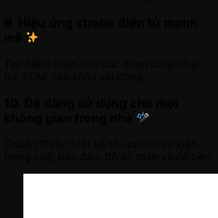
9. Hiệu ứng strobe điện tử mạnh
mẽ
Tạo điểm nhấn cho các đoạn drop nhạc,
DJ, EDM, sân khấu sôi động.
10. Dễ dàng sử dụng cho mọi
không gian trong nhà
Chuẩn IP20, thiết kế tối ưu cho sự kiện
trong nhà, bảo đảm độ an toàn và độ bền.