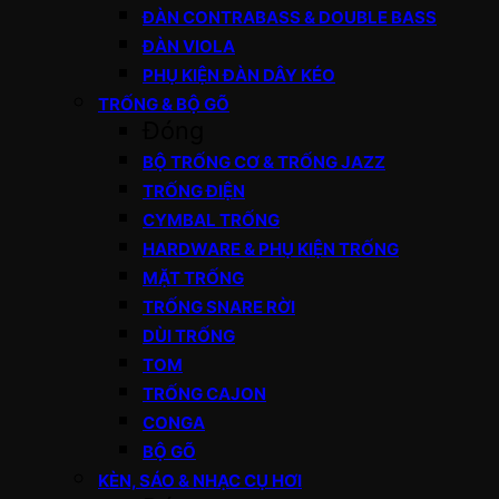
ĐÀN CONTRABASS & DOUBLE BASS
ĐÀN VIOLA
PHỤ KIỆN ĐÀN DÂY KÉO
TRỐNG & BỘ GÕ
Đóng
BỘ TRỐNG CƠ & TRỐNG JAZZ
TRỐNG ĐIỆN
CYMBAL TRỐNG
HARDWARE & PHỤ KIỆN TRỐNG
MẶT TRỐNG
TRỐNG SNARE RỜI
DÙI TRỐNG
TOM
TRỐNG CAJON
CONGA
BỘ GÕ
KÈN, SÁO & NHẠC CỤ HƠI