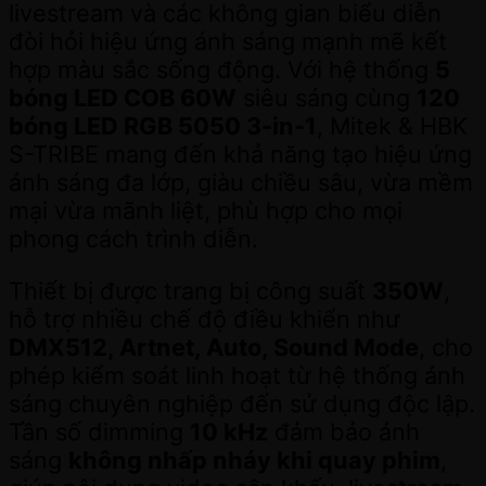
livestream và các không gian biểu diễn
đòi hỏi hiệu ứng ánh sáng mạnh mẽ kết
hợp màu sắc sống động. Với hệ thống
5
bóng LED COB 60W
siêu sáng cùng
120
bóng LED RGB 5050 3-in-1
, Mitek & HBK
S-TRIBE mang đến khả năng tạo hiệu ứng
ánh sáng đa lớp, giàu chiều sâu, vừa mềm
mại vừa mãnh liệt, phù hợp cho mọi
phong cách trình diễn.
Thiết bị được trang bị công suất
350W
,
hỗ trợ nhiều chế độ điều khiển như
DMX512, Artnet, Auto, Sound Mode
, cho
phép kiểm soát linh hoạt từ hệ thống ánh
sáng chuyên nghiệp đến sử dụng độc lập.
Tần số dimming
10 kHz
đảm bảo ánh
sáng
không nhấp nháy khi quay phim
,