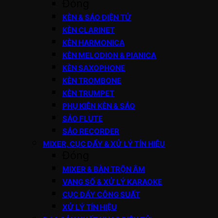
Đóng
KÈN & SÁO ĐIỆN TỬ
KÈN CLARINET
KÈN HARMONICA
KÈN MELODION & PIANICA
KÈN SAXOPHONE
KÈN TROMBONE
KÈN TRUMPET
PHỤ KIỆN KÈN & SÁO
SÁO FLUTE
SÁO RECORDER
MIXER, CỤC ĐẨY & XỬ LÝ TÍN HIỆU
Đóng
MIXER & BÀN TRỘN ÂM
VANG SỐ & XỬ LÝ KARAOKE
CỤC ĐẨY CÔNG SUẤT
XỬ LÝ TÍN HIỆU