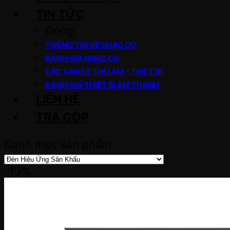
TIN TỨC
Đóng
THÔNG TIN VỀ NHẠC CỤ
ĐÁNH GIÁ NHẠC CỤ
CÁC VẤN ĐỀ THU ÂM – THIẾT BỊ
ĐÁNH GIÁ THIẾT BỊ ÂM THANH
LIÊN HỆ
TRẢ GÓP
Danh mục sản phẩm
-13%