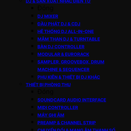
DJ & SẢN XUẤT NHẠC ĐIỆN TỬ
Đóng
DJ MIXER
ĐẦU PHÁT DJ & CDJ
HỆ THỐNG DJ ALL-IN-ONE
MÂM THAN DJ & TURNTABLE
BÀN DJ CONTROLLER
MODULAR & EURORACK
SAMPLER, GROOVEBOX, DRUM
MACHINE & SEQUENCER
PHỤ KIỆN & THIẾT BỊ DJ KHÁC
THIẾT BỊ PHÒNG THU
Đóng
SOUNDCARD AUDIO INTERFACE
MIDI CONTROLLER
MÁY GHI ÂM
PREAMP & CHANNEL STRIP
CHUYỂN ĐỔI & MẠNG ÂM THANH SỐ