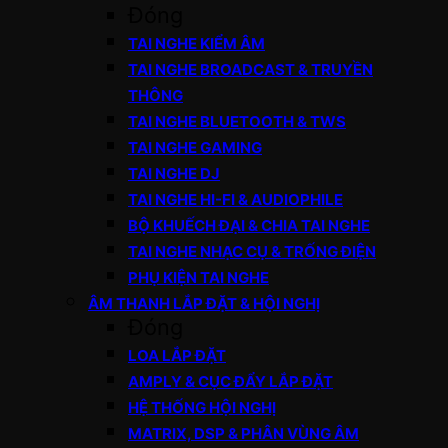
Đóng
TAI NGHE KIỂM ÂM
TAI NGHE BROADCAST & TRUYỀN
THÔNG
TAI NGHE BLUETOOTH & TWS
TAI NGHE GAMING
TAI NGHE DJ
TAI NGHE HI-FI & AUDIOPHILE
BỘ KHUẾCH ĐẠI & CHIA TAI NGHE
TAI NGHE NHẠC CỤ & TRỐNG ĐIỆN
PHỤ KIỆN TAI NGHE
ÂM THANH LẮP ĐẶT & HỘI NGHỊ
Đóng
LOA LẮP ĐẶT
AMPLY & CỤC ĐẨY LẮP ĐẶT
HỆ THỐNG HỘI NGHỊ
MATRIX, DSP & PHÂN VÙNG ÂM