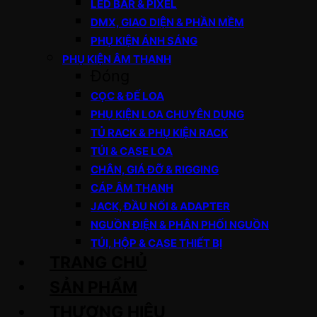
LED BAR & PIXEL
DMX, GIAO DIỆN & PHẦN MỀM
PHỤ KIỆN ÁNH SÁNG
PHỤ KIỆN ÂM THANH
Đóng
CỌC & ĐẾ LOA
PHỤ KIỆN LOA CHUYÊN DỤNG
TỦ RACK & PHỤ KIỆN RACK
TÚI & CASE LOA
CHÂN, GIÁ ĐỠ & RIGGING
CÁP ÂM THANH
JACK, ĐẦU NỐI & ADAPTER
NGUỒN ĐIỆN & PHÂN PHỐI NGUỒN
TÚI, HỘP & CASE THIẾT BỊ
TRANG CHỦ
SẢN PHẨM
THƯƠNG HIỆU