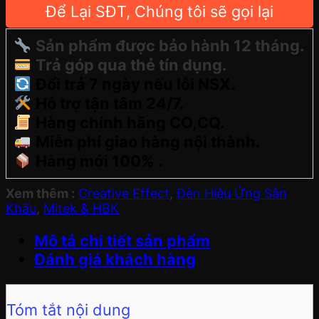
Để Lại SĐT, Chúng tôi sẽ gọi lại
Sản phẩm được bảo hành 12 tháng.
Trả góp qua thẻ tín dụng.
Đổi trả 7 ngày nếu lỗi NSX.
Hỗ trợ tận tâm 24/7.
Hàng chính hãng CO,CQ.
Miễn phí giao hàng nội thành.
Hàng mới 100% .
Xem thêm :
Creative Effect
,
Đèn Hiệu Ứng Sân
Khấu
,
Mitek & HBK
Mô tả chi tiết sản phẩm
Đánh giá khách hàng
Tóm tắt nội dung