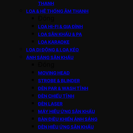
THANH
LOA & HỆ THỐNG ÂM THANH
Đóng
LOA HI-FI & GIA ĐÌNH
LOA SÂN KHẤU & PA
LOA KARAOKE
LOA DI ĐỘNG & LOA KÉO
ÁNH SÁNG SÂN KHẤU
Đóng
MOVING HEAD
STROBE & BLINDER
ĐÈN PAR & WASH TĨNH
ĐÈN CHIẾU TĨNH
ĐÈN LASER
MÁY HIỆU ỨNG SÂN KHẤU
BÀN ĐIỀU KHIỂN ÁNH SÁNG
ĐÈN HIỆU ỨNG SÂN KHẤU