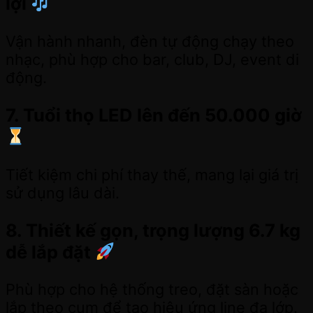
lợi
Vận hành nhanh, đèn tự động chạy theo
nhạc, phù hợp cho bar, club, DJ, event di
động.
7. Tuổi thọ LED lên đến 50.000 giờ
Tiết kiệm chi phí thay thế, mang lại giá trị
sử dụng lâu dài.
8. Thiết kế gọn, trọng lượng 6.7 kg
dễ lắp đặt
Phù hợp cho hệ thống treo, đặt sàn hoặc
lắp theo cụm để tạo hiệu ứng line đa lớp.