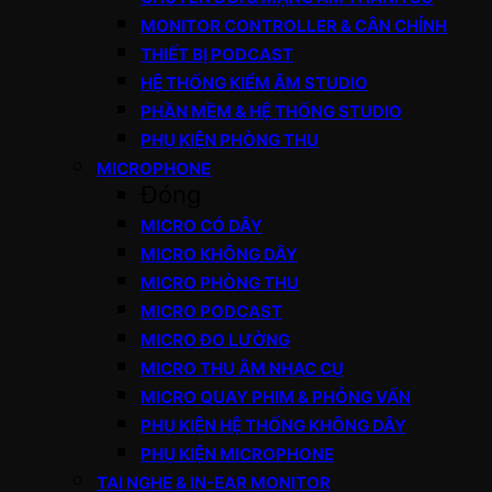
MONITOR CONTROLLER & CÂN CHỈNH
THIẾT BỊ PODCAST
HỆ THỐNG KIỂM ÂM STUDIO
PHẦN MỀM & HỆ THỐNG STUDIO
PHỤ KIỆN PHÒNG THU
MICROPHONE
Đóng
MICRO CÓ DÂY
MICRO KHÔNG DÂY
MICRO PHÒNG THU
MICRO PODCAST
MICRO ĐO LƯỜNG
MICRO THU ÂM NHẠC CỤ
MICRO QUAY PHIM & PHỎNG VẤN
PHỤ KIỆN HỆ THỐNG KHÔNG DÂY
PHỤ KIỆN MICROPHONE
TAI NGHE & IN-EAR MONITOR