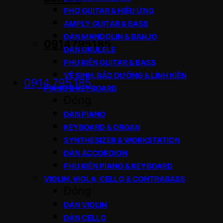
PHƠ GUITAR & HIỆU ỨNG
AMPLY GUITAR & BASS
ĐÀN MANDOLIN & BANJO
0914795185
ĐÀN UKULELE
PHỤ KIỆN GUITAR & BASS
VỆ SINH, BẢO DƯỠNG & LINH KIỆN
0914.795.185
PIANO & KEYBOARD
Đóng
ĐÀN PIANO
KEYBOARD & ORGAN
SYNTHESIZER & WORKSTATION
ĐÀN ACCORDION
PHỤ KIỆN PIANO & KEYBOARD
VIOLIN, VIOLA, CELLO & CONTRABASS
Đóng
ĐÀN VIOLIN
ĐÀN CELLO