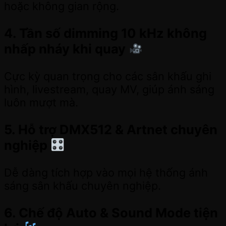
hoặc không gian rộng.
4. Tần số dimming 10 kHz không
nhấp nháy khi quay
Cực kỳ quan trọng cho các sân khấu ghi
hình, livestream, quay MV, giúp ánh sáng
luôn mượt mà.
5. Hỗ trợ DMX512 & Artnet chuyên
nghiệp
Dễ dàng tích hợp vào mọi hệ thống ánh
sáng sân khấu chuyên nghiệp.
6. Chế độ Auto & Sound Mode tiện