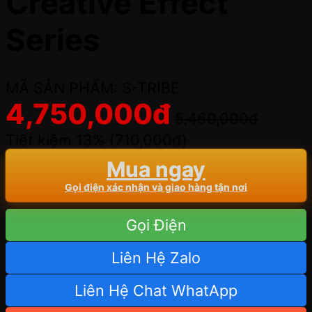
Creative Effect
Series
MÃ SẢN PHẨM: S-TRIBE
4,750,000
đ
5,460,000
đ
Tiết kiệm 13% (
710,000
đ
)
Mua ngay
Gọi điện xác nhận và giao hàng tận nơi
Gọi Điện
Liên Hệ Zalo
Liên Hệ Chat WhatApp