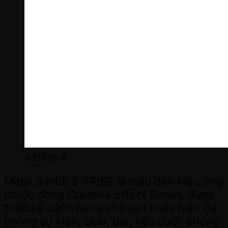
s tribe 4
Mitek & HBK S-TRIBE là mẫu đèn hiệu ứng
thuộc dòng Creative Effect Series, được
thiết kế dành riêng cho sân khấu hiện đại,
phòng sự kiện, club, bar, tiệc cưới, phòng