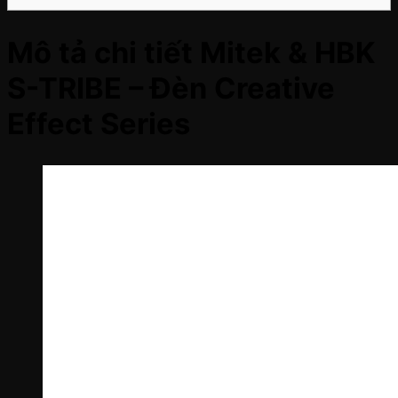
Mô tả chi tiết Mitek & HBK
S-TRIBE – Đèn Creative
Effect Series