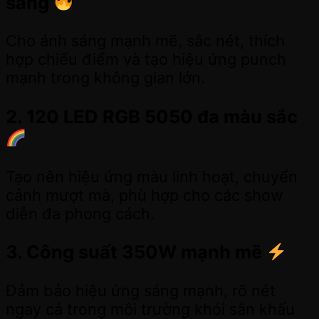
sáng
Cho ánh sáng mạnh mẽ, sắc nét, thích
hợp chiếu điểm và tạo hiệu ứng punch
mạnh trong không gian lớn.
2. 120 LED RGB 5050 đa màu sắc
Tạo nên hiệu ứng màu linh hoạt, chuyển
cảnh mượt mà, phù hợp cho các show
diễn đa phong cách.
3. Công suất 350W mạnh mẽ
Đảm bảo hiệu ứng sáng mạnh, rõ nét
ngay cả trong môi trường khói sân khấu