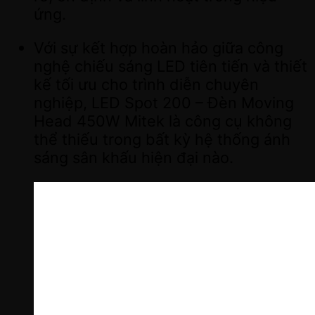
ứng.
Với sự kết hợp hoàn hảo giữa công
nghệ chiếu sáng LED tiên tiến và thiết
kế tối ưu cho trình diễn chuyên
nghiệp, LED Spot 200 – Đèn Moving
Head 450W Mitek là công cụ không
thể thiếu trong bất kỳ hệ thống ánh
sáng sân khấu hiện đại nào.