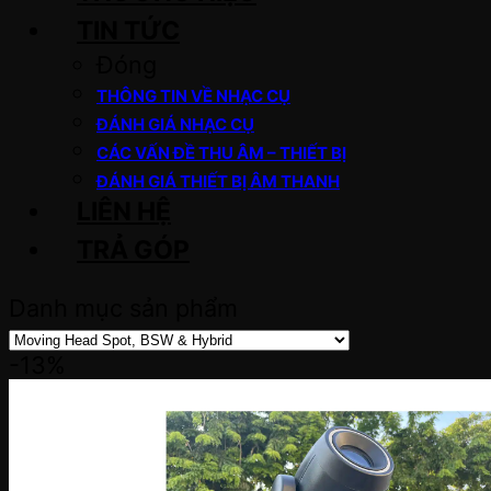
TIN TỨC
Đóng
THÔNG TIN VỀ NHẠC CỤ
ĐÁNH GIÁ NHẠC CỤ
CÁC VẤN ĐỀ THU ÂM – THIẾT BỊ
ĐÁNH GIÁ THIẾT BỊ ÂM THANH
LIÊN HỆ
TRẢ GÓP
Danh mục sản phẩm
-13%