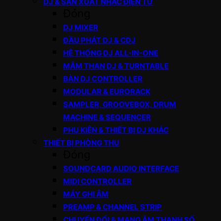
DJ & SẢN XUẤT NHẠC ĐIỆN TỬ
Đóng
DJ MIXER
ĐẦU PHÁT DJ & CDJ
HỆ THỐNG DJ ALL-IN-ONE
MÂM THAN DJ & TURNTABLE
BÀN DJ CONTROLLER
MODULAR & EURORACK
SAMPLER, GROOVEBOX, DRUM
MACHINE & SEQUENCER
PHỤ KIỆN & THIẾT BỊ DJ KHÁC
THIẾT BỊ PHÒNG THU
Đóng
SOUNDCARD AUDIO INTERFACE
MIDI CONTROLLER
MÁY GHI ÂM
PREAMP & CHANNEL STRIP
CHUYỂN ĐỔI & MẠNG ÂM THANH SỐ