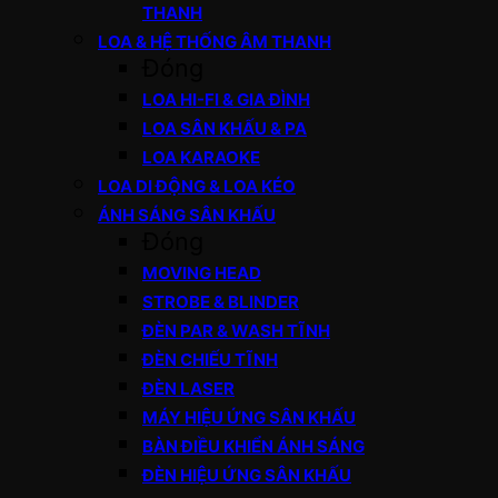
THANH
LOA & HỆ THỐNG ÂM THANH
Đóng
LOA HI-FI & GIA ĐÌNH
LOA SÂN KHẤU & PA
LOA KARAOKE
LOA DI ĐỘNG & LOA KÉO
ÁNH SÁNG SÂN KHẤU
Đóng
MOVING HEAD
STROBE & BLINDER
ĐÈN PAR & WASH TĨNH
ĐÈN CHIẾU TĨNH
ĐÈN LASER
MÁY HIỆU ỨNG SÂN KHẤU
BÀN ĐIỀU KHIỂN ÁNH SÁNG
ĐÈN HIỆU ỨNG SÂN KHẤU