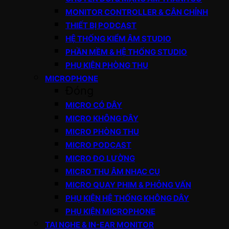
MONITOR CONTROLLER & CÂN CHỈNH
THIẾT BỊ PODCAST
HỆ THỐNG KIỂM ÂM STUDIO
PHẦN MỀM & HỆ THỐNG STUDIO
PHỤ KIỆN PHÒNG THU
MICROPHONE
Đóng
MICRO CÓ DÂY
MICRO KHÔNG DÂY
MICRO PHÒNG THU
MICRO PODCAST
MICRO ĐO LƯỜNG
MICRO THU ÂM NHẠC CỤ
MICRO QUAY PHIM & PHỎNG VẤN
PHỤ KIỆN HỆ THỐNG KHÔNG DÂY
PHỤ KIỆN MICROPHONE
TAI NGHE & IN-EAR MONITOR