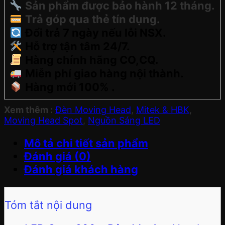
Sản phẩm được bảo hành 12 tháng.
Trả góp qua thẻ tín dụng.
Đổi trả 7 ngày nếu lỗi NSX.
Hỗ trợ tận tâm 24/7.
Hàng chính hãng CO,CQ.
Miễn phí giao hàng nội thành.
Hàng mới 100% .
Xem thêm :
Đèn Moving Head
,
Mitek & HBK
,
Moving Head Spot
,
Nguồn Sáng LED
Mô tả chi tiết sản phẩm
Đánh giá (0)
Đánh giá khách hàng
Tóm tắt nội dung