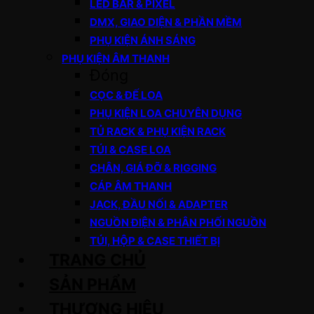
LED BAR & PIXEL
DMX, GIAO DIỆN & PHẦN MỀM
PHỤ KIỆN ÁNH SÁNG
PHỤ KIỆN ÂM THANH
Đóng
CỌC & ĐẾ LOA
PHỤ KIỆN LOA CHUYÊN DỤNG
TỦ RACK & PHỤ KIỆN RACK
TÚI & CASE LOA
CHÂN, GIÁ ĐỠ & RIGGING
CÁP ÂM THANH
JACK, ĐẦU NỐI & ADAPTER
NGUỒN ĐIỆN & PHÂN PHỐI NGUỒN
TÚI, HỘP & CASE THIẾT BỊ
TRANG CHỦ
SẢN PHẨM
THƯƠNG HIỆU