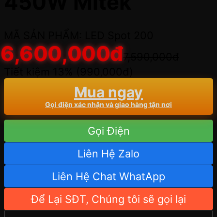
450W Mitek
MÃ SẢN PHẨM: LED Spot 200
6,600,000
đ
7,590,000
đ
Tiết kiệm 13% (
990,000
đ
)
Mua ngay
Gọi điện xác nhận và giao hàng tận nơi
Gọi Điện
Liên Hệ Zalo
Liên Hệ Chat WhatApp
Để Lại SĐT, Chúng tôi sẽ gọi lại