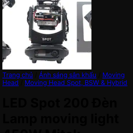
Trang chủ
/
Ánh sáng sân khấu
/
Moving
Head
/
Moving Head Spot, BSW & Hybrid
LED Spot 200 Đèn
Lamp moving light