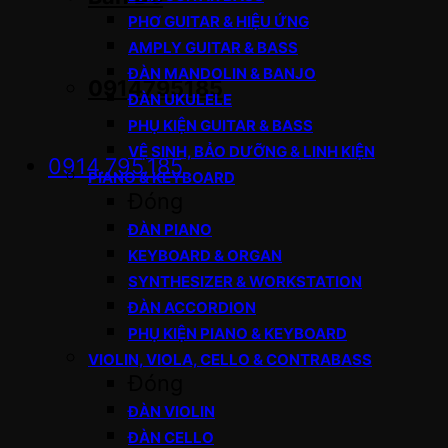
PHƠ GUITAR & HIỆU ỨNG
AMPLY GUITAR & BASS
ĐÀN MANDOLIN & BANJO
0914795185
ĐÀN UKULELE
PHỤ KIỆN GUITAR & BASS
VỆ SINH, BẢO DƯỠNG & LINH KIỆN
0914.795.185
PIANO & KEYBOARD
Đóng
ĐÀN PIANO
KEYBOARD & ORGAN
SYNTHESIZER & WORKSTATION
ĐÀN ACCORDION
PHỤ KIỆN PIANO & KEYBOARD
VIOLIN, VIOLA, CELLO & CONTRABASS
Đóng
ĐÀN VIOLIN
ĐÀN CELLO