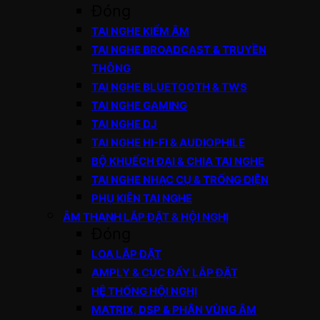
Đóng
TAI NGHE KIỂM ÂM
TAI NGHE BROADCAST & TRUYỀN
THÔNG
TAI NGHE BLUETOOTH & TWS
TAI NGHE GAMING
TAI NGHE DJ
TAI NGHE HI-FI & AUDIOPHILE
BỘ KHUẾCH ĐẠI & CHIA TAI NGHE
TAI NGHE NHẠC CỤ & TRỐNG ĐIỆN
PHỤ KIỆN TAI NGHE
ÂM THANH LẮP ĐẶT & HỘI NGHỊ
Đóng
LOA LẮP ĐẶT
AMPLY & CỤC ĐẨY LẮP ĐẶT
HỆ THỐNG HỘI NGHỊ
MATRIX, DSP & PHÂN VÙNG ÂM