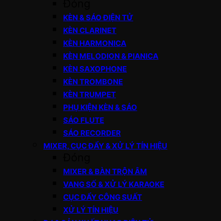
Đóng
KÈN & SÁO ĐIỆN TỬ
KÈN CLARINET
KÈN HARMONICA
KÈN MELODION & PIANICA
KÈN SAXOPHONE
KÈN TROMBONE
KÈN TRUMPET
PHỤ KIỆN KÈN & SÁO
SÁO FLUTE
SÁO RECORDER
MIXER, CỤC ĐẨY & XỬ LÝ TÍN HIỆU
Đóng
MIXER & BÀN TRỘN ÂM
VANG SỐ & XỬ LÝ KARAOKE
CỤC ĐẨY CÔNG SUẤT
XỬ LÝ TÍN HIỆU