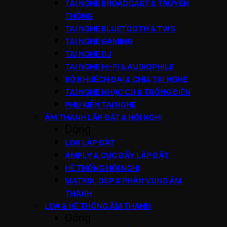
TAI NGHE BROADCAST & TRUYỀN
THÔNG
TAI NGHE BLUETOOTH & TWS
TAI NGHE GAMING
TAI NGHE DJ
TAI NGHE HI-FI & AUDIOPHILE
BỘ KHUẾCH ĐẠI & CHIA TAI NGHE
TAI NGHE NHẠC CỤ & TRỐNG ĐIỆN
PHỤ KIỆN TAI NGHE
ÂM THANH LẮP ĐẶT & HỘI NGHỊ
Đóng
LOA LẮP ĐẶT
AMPLY & CỤC ĐẨY LẮP ĐẶT
HỆ THỐNG HỘI NGHỊ
MATRIX, DSP & PHÂN VÙNG ÂM
THANH
LOA & HỆ THỐNG ÂM THANH
Đóng