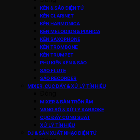
KÈN & SÁO ĐIỆN TỬ
KÈN CLARINET
KÈN HARMONICA
KÈN MELODION & PIANICA
KÈN SAXOPHONE
KÈN TROMBONE
KÈN TRUMPET
PHỤ KIỆN KÈN & SÁO
SÁO FLUTE
SÁO RECORDER
MIXER, CỤC ĐẨY & XỬ LÝ TÍN HIỆU
Đóng
MIXER & BÀN TRỘN ÂM
VANG SỐ & XỬ LÝ KARAOKE
CỤC ĐẨY CÔNG SUẤT
XỬ LÝ TÍN HIỆU
DJ & SẢN XUẤT NHẠC ĐIỆN TỬ