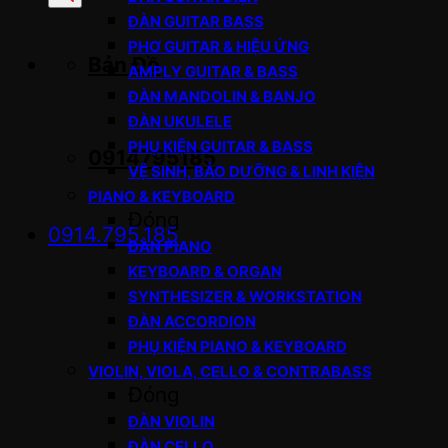
sản
ĐÀN GUITAR BASS
phẩm
PHƠ GUITAR & HIỆU ỨNG
Bản Đồ
AMPLY GUITAR & BASS
ĐÀN MANDOLIN & BANJO
ĐÀN UKULELE
PHỤ KIỆN GUITAR & BASS
0914795185
VỆ SINH, BẢO DƯỠNG & LINH KIỆN
PIANO & KEYBOARD
Đóng
0914.795.185
ĐÀN PIANO
KEYBOARD & ORGAN
SYNTHESIZER & WORKSTATION
ĐÀN ACCORDION
PHỤ KIỆN PIANO & KEYBOARD
VIOLIN, VIOLA, CELLO & CONTRABASS
Đóng
ĐÀN VIOLIN
ĐÀN CELLO