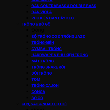
ĐÀN CONTRABASS & DOUBLE BASS
ĐÀN VIOLA
PHỤ KIỆN ĐÀN DÂY KÉO
TRỐNG & BỘ GÕ
Đóng
BỘ TRỐNG CƠ & TRỐNG JAZZ
TRỐNG ĐIỆN
CYMBAL TRỐNG
HARDWARE & PHỤ KIỆN TRỐNG
MẶT TRỐNG
TRỐNG SNARE RỜI
DÙI TRỐNG
TOM
TRỐNG CAJON
CONGA
BỘ GÕ
KÈN, SÁO & NHẠC CỤ HƠI
Đóng