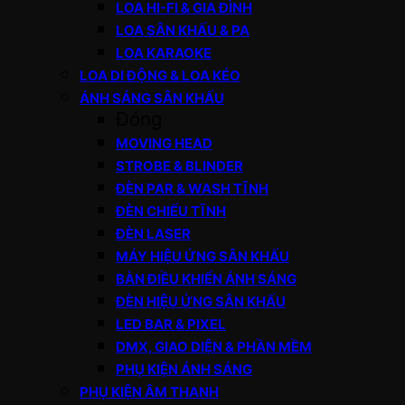
LOA HI-FI & GIA ĐÌNH
LOA SÂN KHẤU & PA
LOA KARAOKE
LOA DI ĐỘNG & LOA KÉO
ÁNH SÁNG SÂN KHẤU
Đóng
MOVING HEAD
STROBE & BLINDER
ĐÈN PAR & WASH TĨNH
ĐÈN CHIẾU TĨNH
ĐÈN LASER
MÁY HIỆU ỨNG SÂN KHẤU
BÀN ĐIỀU KHIỂN ÁNH SÁNG
ĐÈN HIỆU ỨNG SÂN KHẤU
LED BAR & PIXEL
DMX, GIAO DIỆN & PHẦN MỀM
PHỤ KIỆN ÁNH SÁNG
PHỤ KIỆN ÂM THANH