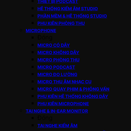
THIẾT BỊ PODCAST
HỆ THỐNG KIỂM ÂM STUDIO
PHẦN MỀM & HỆ THỐNG STUDIO
PHỤ KIỆN PHÒNG THU
MICROPHONE
Đóng
MICRO CÓ DÂY
MICRO KHÔNG DÂY
MICRO PHÒNG THU
MICRO PODCAST
MICRO ĐO LƯỜNG
MICRO THU ÂM NHẠC CỤ
MICRO QUAY PHIM & PHỎNG VẤN
PHỤ KIỆN HỆ THỐNG KHÔNG DÂY
PHỤ KIỆN MICROPHONE
TAI NGHE & IN-EAR MONITOR
Đóng
TAI NGHE KIỂM ÂM