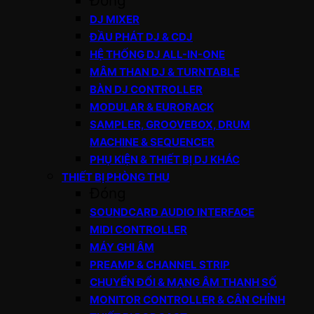
Đóng
DJ MIXER
ĐẦU PHÁT DJ & CDJ
HỆ THỐNG DJ ALL-IN-ONE
MÂM THAN DJ & TURNTABLE
BÀN DJ CONTROLLER
MODULAR & EURORACK
SAMPLER, GROOVEBOX, DRUM
MACHINE & SEQUENCER
PHỤ KIỆN & THIẾT BỊ DJ KHÁC
THIẾT BỊ PHÒNG THU
Đóng
SOUNDCARD AUDIO INTERFACE
MIDI CONTROLLER
MÁY GHI ÂM
PREAMP & CHANNEL STRIP
CHUYỂN ĐỔI & MẠNG ÂM THANH SỐ
MONITOR CONTROLLER & CÂN CHỈNH