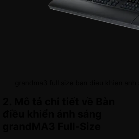
grandma3 full size ban dieu khien anh
2. Mô tả chi tiết về Bàn
điều khiển ánh sáng
grandMA3 Full-Size