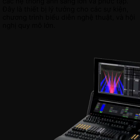
các hệ thống ánh sáng lớn và phức tạp.
Đây là thiết bị lý tưởng cho các sự kiện,
chương trình biểu diễn nghệ thuật, và hội
nghị quy mô lớn.