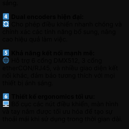
sáng.
Dual encoders hiện đại:
Cho phép điều khiển nhanh chóng và
chính xác các tính năng bổ sung, nâng
cao hiệu quả làm việc.
Khả năng kết nối mạnh mẽ:
Hỗ trợ 6 cổng DMX512, 3 cổng
etherCON/RJ45, và nhiều giao diện kết
nối khác, đảm bảo tương thích với mọi
thiết bị ánh sáng.
Thiết kế ergonomics tối ưu:
Bố cục các nút điều khiển, màn hình
và tay nắm được tối ưu hóa để tạo sự
thoải mái khi sử dụng trong thời gian dài.