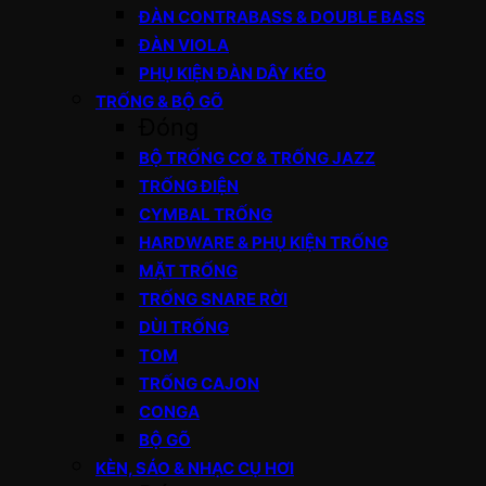
ĐÀN CONTRABASS & DOUBLE BASS
ĐÀN VIOLA
PHỤ KIỆN ĐÀN DÂY KÉO
TRỐNG & BỘ GÕ
Đóng
BỘ TRỐNG CƠ & TRỐNG JAZZ
TRỐNG ĐIỆN
CYMBAL TRỐNG
HARDWARE & PHỤ KIỆN TRỐNG
MẶT TRỐNG
TRỐNG SNARE RỜI
DÙI TRỐNG
TOM
TRỐNG CAJON
CONGA
BỘ GÕ
KÈN, SÁO & NHẠC CỤ HƠI