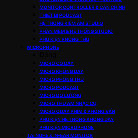
MONITOR CONTROLLER & CÂN CHỈNH
THIẾT BỊ PODCAST
HỆ THỐNG KIỂM ÂM STUDIO
PHẦN MỀM & HỆ THỐNG STUDIO
PHỤ KIỆN PHÒNG THU
MICROPHONE
Đóng
MICRO CÓ DÂY
MICRO KHÔNG DÂY
MICRO PHÒNG THU
MICRO PODCAST
MICRO ĐO LƯỜNG
MICRO THU ÂM NHẠC CỤ
MICRO QUAY PHIM & PHỎNG VẤN
PHỤ KIỆN HỆ THỐNG KHÔNG DÂY
PHỤ KIỆN MICROPHONE
TAI NGHE & IN-EAR MONITOR