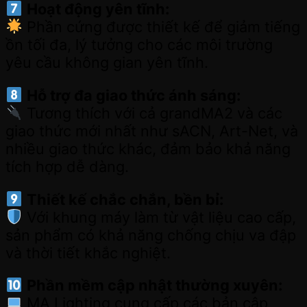
Hoạt động yên tĩnh:
Phần cứng được thiết kế để giảm tiếng
ồn tối đa, lý tưởng cho các môi trường
yêu cầu không gian yên tĩnh.
Hỗ trợ đa giao thức ánh sáng:
Tương thích với cả grandMA2 và các
giao thức mới nhất như sACN, Art-Net, và
nhiều giao thức khác, đảm bảo khả năng
tích hợp dễ dàng.
Thiết kế chắc chắn, bền bỉ:
Với khung máy làm từ vật liệu cao cấp,
sản phẩm có khả năng chống chịu va đập
và thời tiết khắc nghiệt.
Phần mềm cập nhật thường xuyên:
MA Lighting cung cấp các bản cập