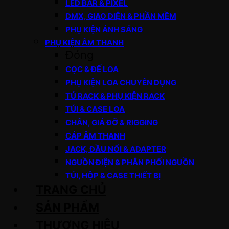
LED BAR & PIXEL
DMX, GIAO DIỆN & PHẦN MỀM
PHỤ KIỆN ÁNH SÁNG
PHỤ KIỆN ÂM THANH
Đóng
CỌC & ĐẾ LOA
PHỤ KIỆN LOA CHUYÊN DỤNG
TỦ RACK & PHỤ KIỆN RACK
TÚI & CASE LOA
CHÂN, GIÁ ĐỠ & RIGGING
CÁP ÂM THANH
JACK, ĐẦU NỐI & ADAPTER
NGUỒN ĐIỆN & PHÂN PHỐI NGUỒN
TÚI, HỘP & CASE THIẾT BỊ
TRANG CHỦ
SẢN PHẨM
THƯƠNG HIỆU