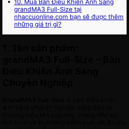
10. Mua Bàn Điều Khiển Ánh Sáng
grandMA3 Full-Size tại
nhaccuonline.com bạn sẽ được thêm
những giá trị gì?
1. Tên sản phẩm:
grandMA3 Full-Size – Bàn
Điều Khiển Ánh Sáng
Chuyên Nghiệp
GrandMA3 Full-Size
là bàn điều khiển
ánh sáng chuyên nghiệp hàng đầu từ
thương hiệu MA Lighting, mang đến sự
linh hoạt và khả năng kiểm soát tối đa cho