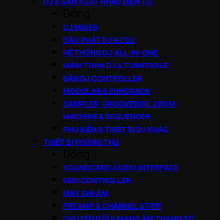
DJ & SẢN XUẤT NHẠC ĐIỆN TỬ
Đóng
DJ MIXER
ĐẦU PHÁT DJ & CDJ
HỆ THỐNG DJ ALL-IN-ONE
MÂM THAN DJ & TURNTABLE
BÀN DJ CONTROLLER
MODULAR & EURORACK
SAMPLER, GROOVEBOX, DRUM
MACHINE & SEQUENCER
PHỤ KIỆN & THIẾT BỊ DJ KHÁC
THIẾT BỊ PHÒNG THU
Đóng
SOUNDCARD AUDIO INTERFACE
MIDI CONTROLLER
MÁY GHI ÂM
PREAMP & CHANNEL STRIP
CHUYỂN ĐỔI & MẠNG ÂM THANH SỐ