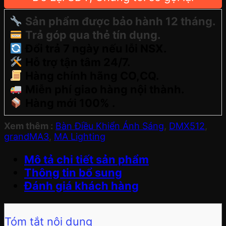
Sản phẩm được bảo hành 12 tháng.
Trả góp qua thẻ tín dụng.
Đổi trả 7 ngày nếu lỗi NSX.
Hỗ trợ tận tâm 24/7.
Hàng chính hãng CO,CQ.
Miễn phí giao hàng nội thành.
Hàng mới 100% .
Xem thêm :
Bàn Điều Khiển Ánh Sáng
,
DMX512
,
grandMA3
,
MA Lighting
Mô tả chi tiết sản phẩm
Thông tin bổ sung
Đánh giá khách hàng
Tóm tắt nội dung