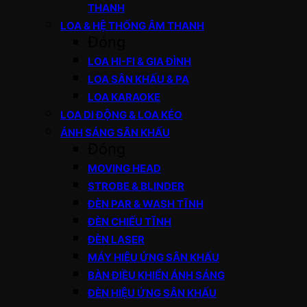
THANH
LOA & HỆ THỐNG ÂM THANH
Đóng
LOA HI-FI & GIA ĐÌNH
LOA SÂN KHẤU & PA
LOA KARAOKE
LOA DI ĐỘNG & LOA KÉO
ÁNH SÁNG SÂN KHẤU
Đóng
MOVING HEAD
STROBE & BLINDER
ĐÈN PAR & WASH TĨNH
ĐÈN CHIẾU TĨNH
ĐÈN LASER
MÁY HIỆU ỨNG SÂN KHẤU
BÀN ĐIỀU KHIỂN ÁNH SÁNG
ĐÈN HIỆU ỨNG SÂN KHẤU