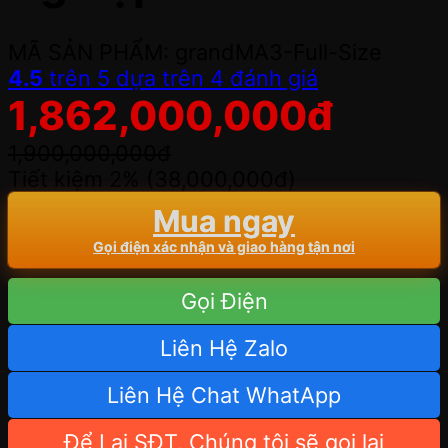
MÃ SẢN PHẨM: grandMA3-Full-Size
4.5
trên 5 dựa trên
4
đánh giá
1,862,000,000
đ
1,900,000,000
đ
Tiết kiệm 2% (
38,000,000
đ
)
Mua ngay
Gọi điện xác nhận và giao hàng tận nơi
Gọi Điện
Liên Hệ Zalo
Liên Hệ Chat WhatApp
Để Lại SĐT, Chúng tôi sẽ gọi lại