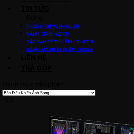
TIN TỨC
Đóng
THÔNG TIN VỀ NHẠC CỤ
ĐÁNH GIÁ NHẠC CỤ
CÁC VẤN ĐỀ THU ÂM – THIẾT BỊ
ĐÁNH GIÁ THIẾT BỊ ÂM THANH
LIÊN HỆ
TRẢ GÓP
Danh mục sản phẩm
-2%