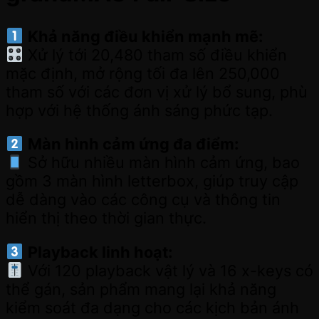
Khả năng điều khiển mạnh mẽ:
Xử lý tới 20,480 tham số điều khiển
mặc định, mở rộng tối đa lên 250,000
tham số với các đơn vị xử lý bổ sung, phù
hợp với hệ thống ánh sáng phức tạp.
Màn hình cảm ứng đa điểm:
Sở hữu nhiều màn hình cảm ứng, bao
gồm 3 màn hình letterbox, giúp truy cập
dễ dàng vào các công cụ và thông tin
hiển thị theo thời gian thực.
Playback linh hoạt:
Với 120 playback vật lý và 16 x-keys có
thể gán, sản phẩm mang lại khả năng
kiểm soát đa dạng cho các kịch bản ánh