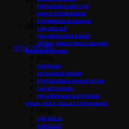
PHƠ GUITAR & HIỆU ỨNG
AMPLY GUITAR & BASS
ĐÀN MANDOLIN & BANJO
0914795185
ĐÀN UKULELE
PHỤ KIỆN GUITAR & BASS
VỆ SINH, BẢO DƯỠNG & LINH KIỆN
0914.795.185
PIANO & KEYBOARD
Đóng
ĐÀN PIANO
KEYBOARD & ORGAN
SYNTHESIZER & WORKSTATION
ĐÀN ACCORDION
PHỤ KIỆN PIANO & KEYBOARD
VIOLIN, VIOLA, CELLO & CONTRABASS
Đóng
ĐÀN VIOLIN
ĐÀN CELLO