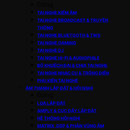
Đóng
TAI NGHE KIỂM ÂM
TAI NGHE BROADCAST & TRUYỀN
THÔNG
TAI NGHE BLUETOOTH & TWS
TAI NGHE GAMING
TAI NGHE DJ
TAI NGHE HI-FI & AUDIOPHILE
BỘ KHUẾCH ĐẠI & CHIA TAI NGHE
TAI NGHE NHẠC CỤ & TRỐNG ĐIỆN
PHỤ KIỆN TAI NGHE
ÂM THANH LẮP ĐẶT & HỘI NGHỊ
Đóng
LOA LẮP ĐẶT
AMPLY & CỤC ĐẨY LẮP ĐẶT
HỆ THỐNG HỘI NGHỊ
MATRIX, DSP & PHÂN VÙNG ÂM