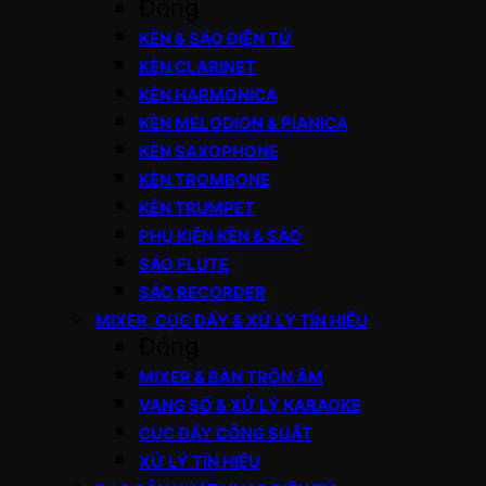
Đóng
KÈN & SÁO ĐIỆN TỬ
KÈN CLARINET
KÈN HARMONICA
KÈN MELODION & PIANICA
KÈN SAXOPHONE
KÈN TROMBONE
KÈN TRUMPET
PHỤ KIỆN KÈN & SÁO
SÁO FLUTE
SÁO RECORDER
MIXER, CỤC ĐẨY & XỬ LÝ TÍN HIỆU
Đóng
MIXER & BÀN TRỘN ÂM
VANG SỐ & XỬ LÝ KARAOKE
CỤC ĐẨY CÔNG SUẤT
XỬ LÝ TÍN HIỆU