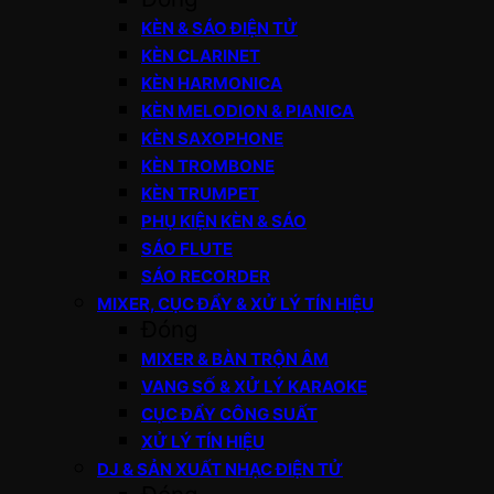
KÈN & SÁO ĐIỆN TỬ
KÈN CLARINET
KÈN HARMONICA
KÈN MELODION & PIANICA
KÈN SAXOPHONE
KÈN TROMBONE
KÈN TRUMPET
PHỤ KIỆN KÈN & SÁO
SÁO FLUTE
SÁO RECORDER
MIXER, CỤC ĐẨY & XỬ LÝ TÍN HIỆU
Đóng
MIXER & BÀN TRỘN ÂM
VANG SỐ & XỬ LÝ KARAOKE
CỤC ĐẨY CÔNG SUẤT
XỬ LÝ TÍN HIỆU
DJ & SẢN XUẤT NHẠC ĐIỆN TỬ