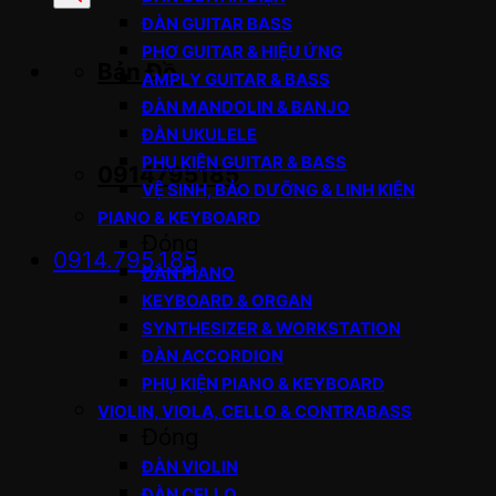
sản
ĐÀN GUITAR BASS
phẩm
PHƠ GUITAR & HIỆU ỨNG
Bản Đồ
AMPLY GUITAR & BASS
ĐÀN MANDOLIN & BANJO
ĐÀN UKULELE
PHỤ KIỆN GUITAR & BASS
0914795185
VỆ SINH, BẢO DƯỠNG & LINH KIỆN
PIANO & KEYBOARD
Đóng
0914.795.185
ĐÀN PIANO
KEYBOARD & ORGAN
SYNTHESIZER & WORKSTATION
ĐÀN ACCORDION
PHỤ KIỆN PIANO & KEYBOARD
VIOLIN, VIOLA, CELLO & CONTRABASS
Đóng
ĐÀN VIOLIN
ĐÀN CELLO