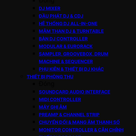
Đóng
DJ MIXER
ĐẦU PHÁT DJ & CDJ
HỆ THỐNG DJ ALL-IN-ONE
MÂM THAN DJ & TURNTABLE
BÀN DJ CONTROLLER
MODULAR & EURORACK
SAMPLER, GROOVEBOX, DRUM
MACHINE & SEQUENCER
PHỤ KIỆN & THIẾT BỊ DJ KHÁC
THIẾT BỊ PHÒNG THU
Đóng
SOUNDCARD AUDIO INTERFACE
MIDI CONTROLLER
MÁY GHI ÂM
PREAMP & CHANNEL STRIP
CHUYỂN ĐỔI & MẠNG ÂM THANH SỐ
MONITOR CONTROLLER & CÂN CHỈNH