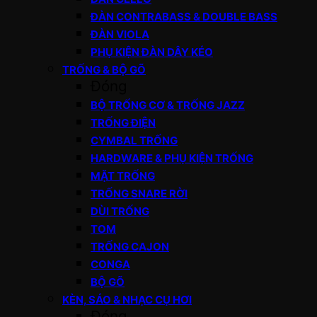
ĐÀN CONTRABASS & DOUBLE BASS
ĐÀN VIOLA
PHỤ KIỆN ĐÀN DÂY KÉO
TRỐNG & BỘ GÕ
Đóng
BỘ TRỐNG CƠ & TRỐNG JAZZ
TRỐNG ĐIỆN
CYMBAL TRỐNG
HARDWARE & PHỤ KIỆN TRỐNG
MẶT TRỐNG
TRỐNG SNARE RỜI
DÙI TRỐNG
TOM
TRỐNG CAJON
CONGA
BỘ GÕ
KÈN, SÁO & NHẠC CỤ HƠI
Đóng