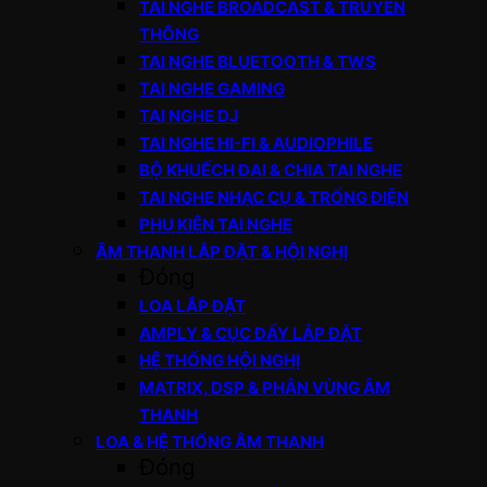
TAI NGHE BROADCAST & TRUYỀN
THÔNG
TAI NGHE BLUETOOTH & TWS
TAI NGHE GAMING
TAI NGHE DJ
TAI NGHE HI-FI & AUDIOPHILE
BỘ KHUẾCH ĐẠI & CHIA TAI NGHE
TAI NGHE NHẠC CỤ & TRỐNG ĐIỆN
PHỤ KIỆN TAI NGHE
ÂM THANH LẮP ĐẶT & HỘI NGHỊ
Đóng
LOA LẮP ĐẶT
AMPLY & CỤC ĐẨY LẮP ĐẶT
HỆ THỐNG HỘI NGHỊ
MATRIX, DSP & PHÂN VÙNG ÂM
THANH
LOA & HỆ THỐNG ÂM THANH
Đóng