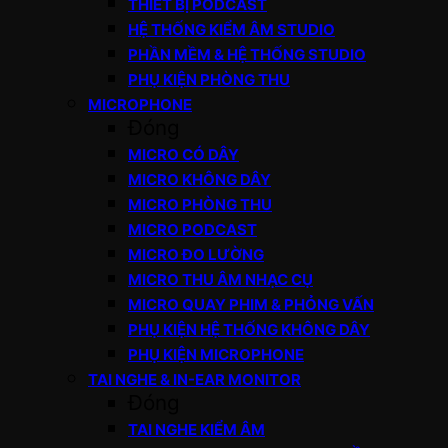
THIẾT BỊ PODCAST
HỆ THỐNG KIỂM ÂM STUDIO
PHẦN MỀM & HỆ THỐNG STUDIO
PHỤ KIỆN PHÒNG THU
MICROPHONE
Đóng
MICRO CÓ DÂY
MICRO KHÔNG DÂY
MICRO PHÒNG THU
MICRO PODCAST
MICRO ĐO LƯỜNG
MICRO THU ÂM NHẠC CỤ
MICRO QUAY PHIM & PHỎNG VẤN
PHỤ KIỆN HỆ THỐNG KHÔNG DÂY
PHỤ KIỆN MICROPHONE
TAI NGHE & IN-EAR MONITOR
Đóng
TAI NGHE KIỂM ÂM