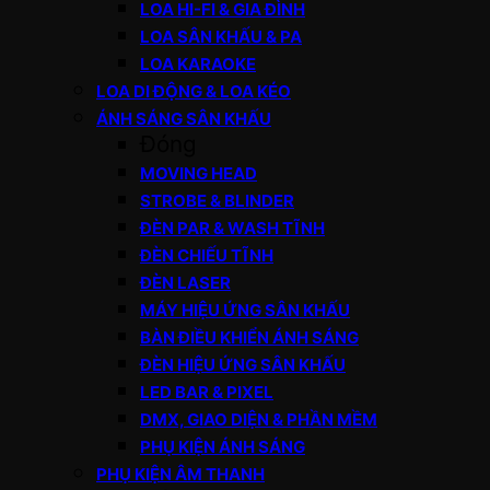
LOA HI-FI & GIA ĐÌNH
LOA SÂN KHẤU & PA
LOA KARAOKE
LOA DI ĐỘNG & LOA KÉO
ÁNH SÁNG SÂN KHẤU
Đóng
MOVING HEAD
STROBE & BLINDER
ĐÈN PAR & WASH TĨNH
ĐÈN CHIẾU TĨNH
ĐÈN LASER
MÁY HIỆU ỨNG SÂN KHẤU
BÀN ĐIỀU KHIỂN ÁNH SÁNG
ĐÈN HIỆU ỨNG SÂN KHẤU
LED BAR & PIXEL
DMX, GIAO DIỆN & PHẦN MỀM
PHỤ KIỆN ÁNH SÁNG
PHỤ KIỆN ÂM THANH