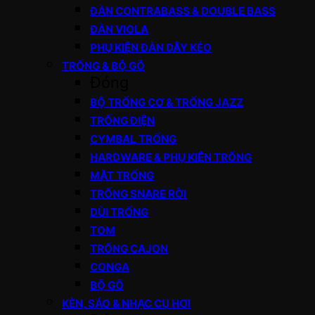
ĐÀN CONTRABASS & DOUBLE BASS
ĐÀN VIOLA
PHỤ KIỆN ĐÀN DÂY KÉO
TRỐNG & BỘ GÕ
Đóng
BỘ TRỐNG CƠ & TRỐNG JAZZ
TRỐNG ĐIỆN
CYMBAL TRỐNG
HARDWARE & PHỤ KIỆN TRỐNG
MẶT TRỐNG
TRỐNG SNARE RỜI
DÙI TRỐNG
TOM
TRỐNG CAJON
CONGA
BỘ GÕ
KÈN, SÁO & NHẠC CỤ HƠI