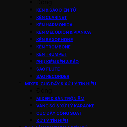
Đóng
KÈN & SÁO ĐIỆN TỬ
KÈN CLARINET
KÈN HARMONICA
KÈN MELODION & PIANICA
KÈN SAXOPHONE
KÈN TROMBONE
KÈN TRUMPET
PHỤ KIỆN KÈN & SÁO
SÁO FLUTE
SÁO RECORDER
MIXER, CỤC ĐẨY & XỬ LÝ TÍN HIỆU
Đóng
MIXER & BÀN TRỘN ÂM
VANG SỐ & XỬ LÝ KARAOKE
CỤC ĐẨY CÔNG SUẤT
XỬ LÝ TÍN HIỆU