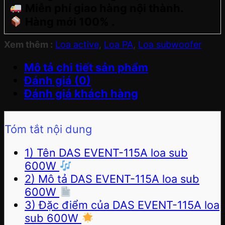
Miễn phí giao hàng nội thành.
Hàng mới 100% .
Xem thêm :
Loa active
,
Loa PA
,
Loa subwoofer
Mô tả chi tiết sản phẩm
Đánh giá (0)
Đánh giá khách hàng
Tóm tắt nội dung
1) Tên DAS EVENT-115A loa sub
600W
2) Mô tả DAS EVENT-115A loa sub
600W
3) Đặc điểm của DAS EVENT-115A loa
sub 600W