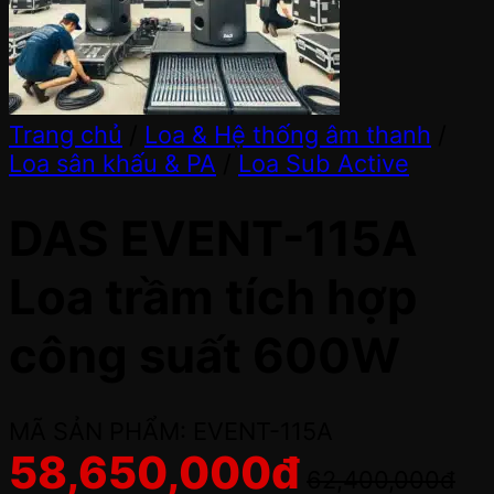
Trang chủ
/
Loa & Hệ thống âm thanh
/
Loa sân khấu & PA
/
Loa Sub Active
DAS EVENT-115A
Loa trầm tích hợp
công suất 600W
MÃ SẢN PHẨM: EVENT-115A
58,650,000
đ
62,400,000
đ