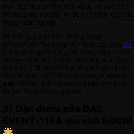
sơn ISO-flex chống trầy xước và bảo vệ
tối đa, giúp loa chịu được các điều kiện sử
dụng khắc nghiệt.
Hệ thống điều khiển thông minh
DAScontrol™ tích hợp trên mặt sau của
loa
cho phép người dùng dễ dàng điều chỉnh
và tùy chỉnh âm thanh theo nhu cầu. Các
cổng kết nối Neutrik® XLR chất lượng cao
và khả năng kết nối loop-through stereo
giúp hệ thống âm thanh trở nên linh hoạt
và tiện lợi hơn bao giờ hết.
3) Đặc điểm của DAS
EVENT-115A loa sub 600W