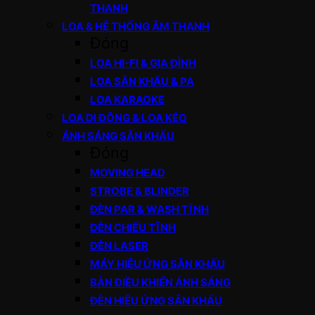
THANH
LOA & HỆ THỐNG ÂM THANH
Đóng
LOA HI-FI & GIA ĐÌNH
LOA SÂN KHẤU & PA
LOA KARAOKE
LOA DI ĐỘNG & LOA KÉO
ÁNH SÁNG SÂN KHẤU
Đóng
MOVING HEAD
STROBE & BLINDER
ĐÈN PAR & WASH TĨNH
ĐÈN CHIẾU TĨNH
ĐÈN LASER
MÁY HIỆU ỨNG SÂN KHẤU
BÀN ĐIỀU KHIỂN ÁNH SÁNG
ĐÈN HIỆU ỨNG SÂN KHẤU