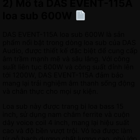
2) Mô tả DAS EVENT-115A
loa sub 600W
DAS EVENT-115A loa sub 600W là sản
phẩm nổi bật trong dòng loa sub của DAS
Audio, được thiết kế đặc biệt để cung cấp
âm trầm mạnh mẽ và sâu lắng. Với công
suất liên tục 600W và công suất đỉnh lên
tới 1200W, DAS EVENT-115A đảm bảo
mang lại trải nghiệm âm thanh sống động
và chân thực cho mọi sự kiện.
Loa sub này được trang bị loa bass 15
inch, sử dụng nam châm ferrite và cuộn
dây voice coil 4 inch, mang lại hiệu suất
cao và độ bền vượt trội. Vỏ loa được làm
từ gỗ bạch dương chất lượng cao, phủ lớp