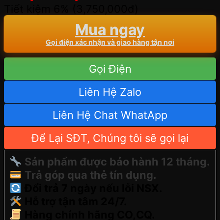
Tiết kiệm 6% (
3,750,000
đ
)
Mua ngay
Gọi điện xác nhận và giao hàng tận nơi
Gọi Điện
Liên Hệ Zalo
Liên Hệ Chat WhatApp
Để Lại SĐT, Chúng tôi sẽ gọi lại
Sản phẩm được bảo hành 12 tháng.
Trả góp qua thẻ tín dụng.
Đổi trả 7 ngày nếu lỗi NSX.
Hỗ trợ tận tâm 24/7.
Hàng chính hãng CO,CQ.