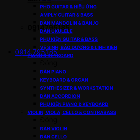
PHƠ GUITAR & HIỆU ỨNG
AMPLY GUITAR & BASS
ĐÀN MANDOLIN & BANJO
0914795185
ĐÀN UKULELE
PHỤ KIỆN GUITAR & BASS
VỆ SINH, BẢO DƯỠNG & LINH KIỆN
0914.795.185
PIANO & KEYBOARD
Đóng
ĐÀN PIANO
KEYBOARD & ORGAN
SYNTHESIZER & WORKSTATION
ĐÀN ACCORDION
PHỤ KIỆN PIANO & KEYBOARD
VIOLIN, VIOLA, CELLO & CONTRABASS
Đóng
ĐÀN VIOLIN
ĐÀN CELLO