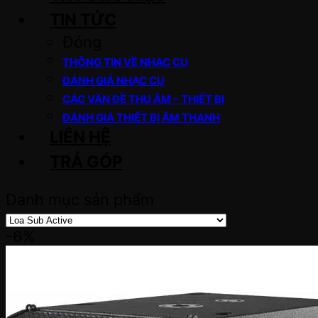
TIN TỨC
Đóng
THÔNG TIN VỀ NHẠC CỤ
ĐÁNH GIÁ NHẠC CỤ
CÁC VẤN ĐỀ THU ÂM – THIẾT BỊ
ĐÁNH GIÁ THIẾT BỊ ÂM THANH
LIÊN HỆ
TRẢ GÓP
Danh mục sản phẩm
-6%