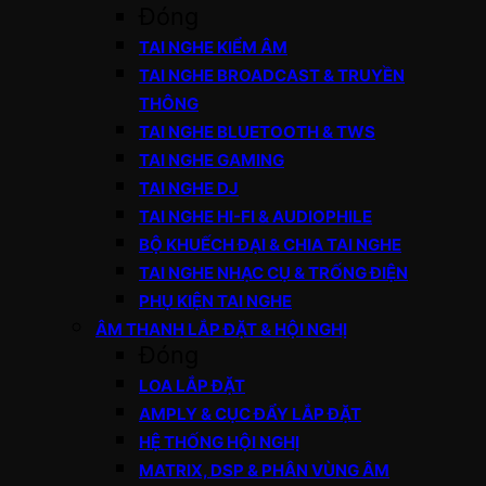
Đóng
TAI NGHE KIỂM ÂM
TAI NGHE BROADCAST & TRUYỀN
THÔNG
TAI NGHE BLUETOOTH & TWS
TAI NGHE GAMING
TAI NGHE DJ
TAI NGHE HI-FI & AUDIOPHILE
BỘ KHUẾCH ĐẠI & CHIA TAI NGHE
TAI NGHE NHẠC CỤ & TRỐNG ĐIỆN
PHỤ KIỆN TAI NGHE
ÂM THANH LẮP ĐẶT & HỘI NGHỊ
Đóng
LOA LẮP ĐẶT
AMPLY & CỤC ĐẨY LẮP ĐẶT
HỆ THỐNG HỘI NGHỊ
MATRIX, DSP & PHÂN VÙNG ÂM