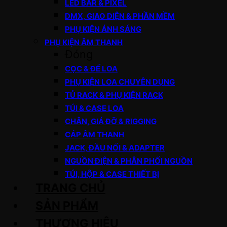
LED BAR & PIXEL
DMX, GIAO DIỆN & PHẦN MỀM
PHỤ KIỆN ÁNH SÁNG
PHỤ KIỆN ÂM THANH
Đóng
CỌC & ĐẾ LOA
PHỤ KIỆN LOA CHUYÊN DỤNG
TỦ RACK & PHỤ KIỆN RACK
TÚI & CASE LOA
CHÂN, GIÁ ĐỠ & RIGGING
CÁP ÂM THANH
JACK, ĐẦU NỐI & ADAPTER
NGUỒN ĐIỆN & PHÂN PHỐI NGUỒN
TÚI, HỘP & CASE THIẾT BỊ
TRANG CHỦ
SẢN PHẨM
THƯƠNG HIỆU