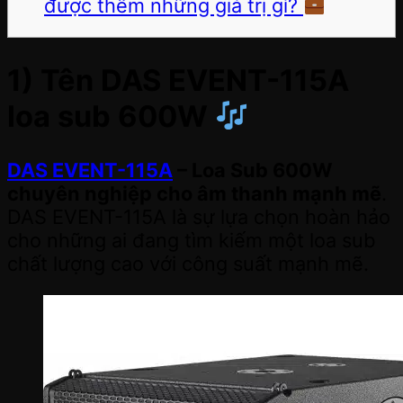
được thêm những giá trị gì?
1) Tên DAS EVENT-115A
loa sub 600W
DAS EVENT-115A
– Loa Sub 600W
chuyên nghiệp cho âm thanh mạnh mẽ
.
DAS EVENT-115A là sự lựa chọn hoàn hảo
cho những ai đang tìm kiếm một loa sub
chất lượng cao với công suất mạnh mẽ.