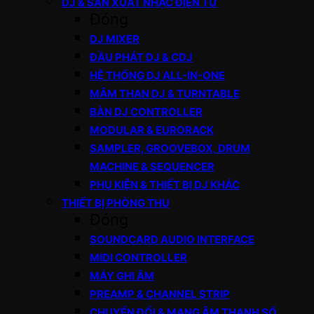
DJ & SẢN XUẤT NHẠC ĐIỆN TỬ
Đóng
DJ MIXER
ĐẦU PHÁT DJ & CDJ
HỆ THỐNG DJ ALL-IN-ONE
MÂM THAN DJ & TURNTABLE
BÀN DJ CONTROLLER
MODULAR & EURORACK
SAMPLER, GROOVEBOX, DRUM
MACHINE & SEQUENCER
PHỤ KIỆN & THIẾT BỊ DJ KHÁC
THIẾT BỊ PHÒNG THU
Đóng
SOUNDCARD AUDIO INTERFACE
MIDI CONTROLLER
MÁY GHI ÂM
PREAMP & CHANNEL STRIP
CHUYỂN ĐỔI & MẠNG ÂM THANH SỐ