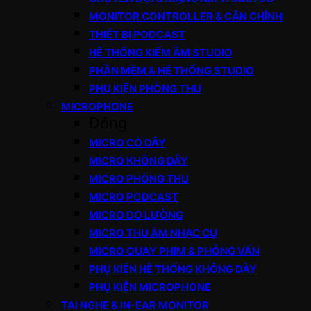
MONITOR CONTROLLER & CÂN CHỈNH
THIẾT BỊ PODCAST
HỆ THỐNG KIỂM ÂM STUDIO
PHẦN MỀM & HỆ THỐNG STUDIO
PHỤ KIỆN PHÒNG THU
MICROPHONE
Đóng
MICRO CÓ DÂY
MICRO KHÔNG DÂY
MICRO PHÒNG THU
MICRO PODCAST
MICRO ĐO LƯỜNG
MICRO THU ÂM NHẠC CỤ
MICRO QUAY PHIM & PHỎNG VẤN
PHỤ KIỆN HỆ THỐNG KHÔNG DÂY
PHỤ KIỆN MICROPHONE
TAI NGHE & IN-EAR MONITOR