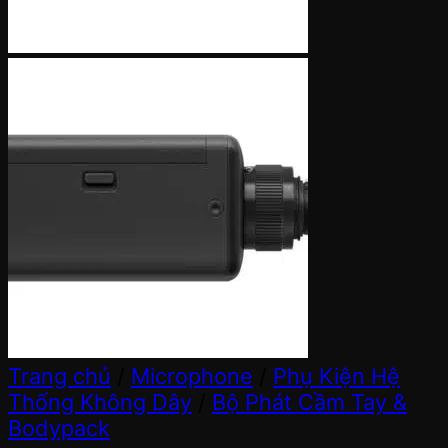
Trang chủ
/
Microphone
/
Phụ Kiện Hệ
Thống Không Dây
/
Bộ Phát Cầm Tay &
Bodypack