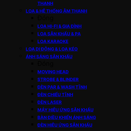
THANH
LOA & HỆ THỐNG ÂM THANH
Đóng
LOA HI-FI & GIA ĐÌNH
LOA SÂN KHẤU & PA
LOA KARAOKE
LOA DI ĐỘNG & LOA KÉO
ÁNH SÁNG SÂN KHẤU
Đóng
MOVING HEAD
STROBE & BLINDER
ĐÈN PAR & WASH TĨNH
ĐÈN CHIẾU TĨNH
ĐÈN LASER
MÁY HIỆU ỨNG SÂN KHẤU
BÀN ĐIỀU KHIỂN ÁNH SÁNG
ĐÈN HIỆU ỨNG SÂN KHẤU