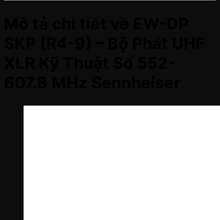
Mô tả chi tiết về EW-DP
SKP (R4-9) – Bộ Phát UHF
XLR Kỹ Thuật Số 552-
607.8 MHz Sennheiser