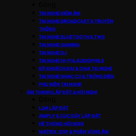
Đóng
TAI NGHE KIỂM ÂM
TAI NGHE BROADCAST & TRUYỀN
THÔNG
TAI NGHE BLUETOOTH & TWS
TAI NGHE GAMING
TAI NGHE DJ
TAI NGHE HI-FI & AUDIOPHILE
BỘ KHUẾCH ĐẠI & CHIA TAI NGHE
TAI NGHE NHẠC CỤ & TRỐNG ĐIỆN
PHỤ KIỆN TAI NGHE
ÂM THANH LẮP ĐẶT & HỘI NGHỊ
Đóng
LOA LẮP ĐẶT
AMPLY & CỤC ĐẨY LẮP ĐẶT
HỆ THỐNG HỘI NGHỊ
MATRIX, DSP & PHÂN VÙNG ÂM