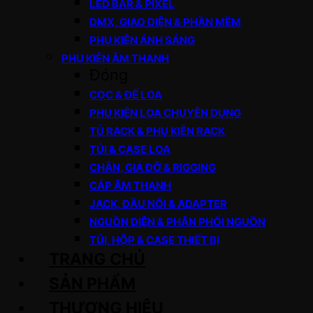
LED BAR & PIXEL
DMX, GIAO DIỆN & PHẦN MỀM
PHỤ KIỆN ÁNH SÁNG
PHỤ KIỆN ÂM THANH
Đóng
CỌC & ĐẾ LOA
PHỤ KIỆN LOA CHUYÊN DỤNG
TỦ RACK & PHỤ KIỆN RACK
TÚI & CASE LOA
CHÂN, GIÁ ĐỠ & RIGGING
CÁP ÂM THANH
JACK, ĐẦU NỐI & ADAPTER
NGUỒN ĐIỆN & PHÂN PHỐI NGUỒN
TÚI, HỘP & CASE THIẾT BỊ
TRANG CHỦ
SẢN PHẨM
THƯƠNG HIỆU