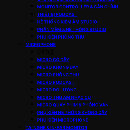
MONITOR CONTROLLER & CÂN CHỈNH
THIẾT BỊ PODCAST
HỆ THỐNG KIỂM ÂM STUDIO
PHẦN MỀM & HỆ THỐNG STUDIO
PHỤ KIỆN PHÒNG THU
MICROPHONE
Đóng
MICRO CÓ DÂY
MICRO KHÔNG DÂY
MICRO PHÒNG THU
MICRO PODCAST
MICRO ĐO LƯỜNG
MICRO THU ÂM NHẠC CỤ
MICRO QUAY PHIM & PHỎNG VẤN
PHỤ KIỆN HỆ THỐNG KHÔNG DÂY
PHỤ KIỆN MICROPHONE
TAI NGHE & IN-EAR MONITOR