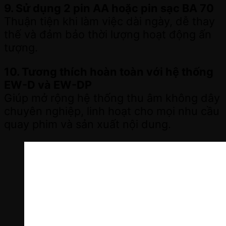
9. Sử dụng 2 pin AA hoặc pin sạc BA 70
Thuận tiện khi làm việc dài ngày, dễ thay
thế và đảm bảo thời lượng hoạt động ấn
tượng.
10. Tương thích hoàn toàn với hệ thống
EW-D và EW-DP
Giúp mở rộng hệ thống thu âm không dây
chuyên nghiệp, linh hoạt cho mọi nhu cầu
quay phim và sản xuất nội dung.