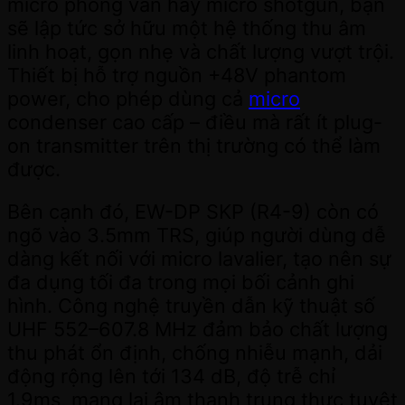
micro phỏng vấn hay micro shotgun, bạn
sẽ lập tức sở hữu một hệ thống thu âm
linh hoạt, gọn nhẹ và chất lượng vượt trội.
Thiết bị hỗ trợ nguồn +48V phantom
power, cho phép dùng cả
micro
condenser cao cấp – điều mà rất ít plug-
on transmitter trên thị trường có thể làm
được.
Bên cạnh đó, EW-DP SKP (R4-9) còn có
ngõ vào 3.5mm TRS, giúp người dùng dễ
dàng kết nối với micro lavalier, tạo nên sự
đa dụng tối đa trong mọi bối cảnh ghi
hình. Công nghệ truyền dẫn kỹ thuật số
UHF 552–607.8 MHz đảm bảo chất lượng
thu phát ổn định, chống nhiễu mạnh, dải
động rộng lên tới 134 dB, độ trễ chỉ
1.9ms, mang lại âm thanh trung thực tuyệt