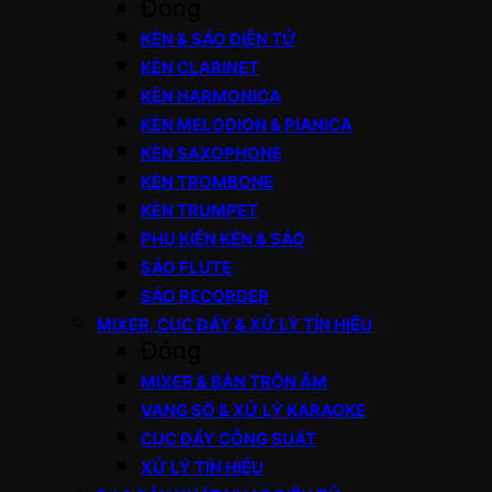
Đóng
KÈN & SÁO ĐIỆN TỬ
KÈN CLARINET
KÈN HARMONICA
KÈN MELODION & PIANICA
KÈN SAXOPHONE
KÈN TROMBONE
KÈN TRUMPET
PHỤ KIỆN KÈN & SÁO
SÁO FLUTE
SÁO RECORDER
MIXER, CỤC ĐẨY & XỬ LÝ TÍN HIỆU
Đóng
MIXER & BÀN TRỘN ÂM
VANG SỐ & XỬ LÝ KARAOKE
CỤC ĐẨY CÔNG SUẤT
XỬ LÝ TÍN HIỆU