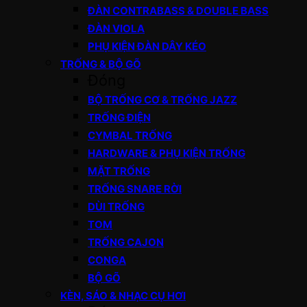
ĐÀN CONTRABASS & DOUBLE BASS
ĐÀN VIOLA
PHỤ KIỆN ĐÀN DÂY KÉO
TRỐNG & BỘ GÕ
Đóng
BỘ TRỐNG CƠ & TRỐNG JAZZ
TRỐNG ĐIỆN
CYMBAL TRỐNG
HARDWARE & PHỤ KIỆN TRỐNG
MẶT TRỐNG
TRỐNG SNARE RỜI
DÙI TRỐNG
TOM
TRỐNG CAJON
CONGA
BỘ GÕ
KÈN, SÁO & NHẠC CỤ HƠI