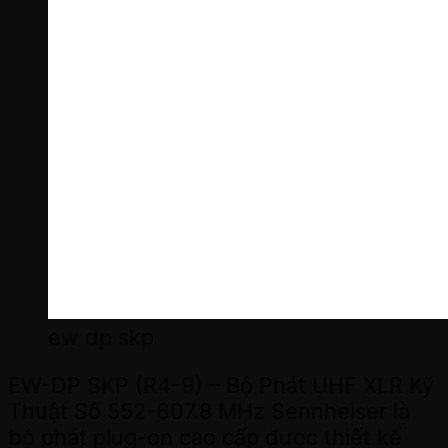
ew dp skp
EW-DP SKP (R4-9) – Bộ Phát UHF XLR Kỹ
Thuật Số 552-607.8 MHz Sennheiser là
bộ phát plug-on cao cấp được thiết kế