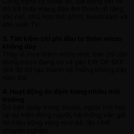
Công nghệ kỹ thuật số, dải động lớn và
độ trễ thấp mang đến âm thanh rõ ràng,
sắc nét, phù hợp làm phim, livestream và
sản xuất TV.
3. Tiết kiệm chi phí đầu tư thêm micro
không dây
Thay vì mua thêm micro mới, bạn chỉ cần
dùng micro đang có và gắn EW-DP SKP
(R4-9) để tạo thành hệ thống không dây
hiện đại.
4. Hoạt động ổn định trong nhiều môi
trường
Dù bạn quay trong studio, ngoài trời hay
tại sự kiện đông người, hệ thống vẫn giữ
tín hiệu vững vàng nhờ dải tần UHF
chuyên nghiệp.