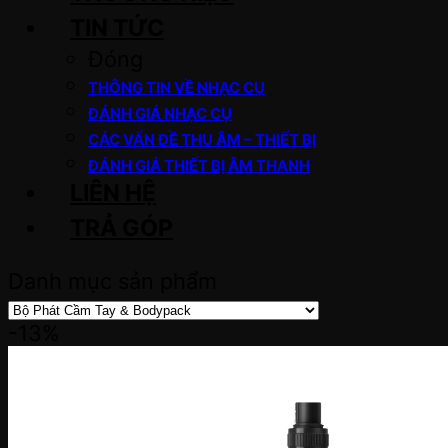
TIN TỨC
Đóng
THÔNG TIN VỀ NHẠC CỤ
ĐÁNH GIÁ NHẠC CỤ
CÁC VẤN ĐỀ THU ÂM – THIẾT BỊ
ĐÁNH GIÁ THIẾT BỊ ÂM THANH
LIÊN HỆ
TRẢ GÓP
Danh mục sản phẩm
-13%