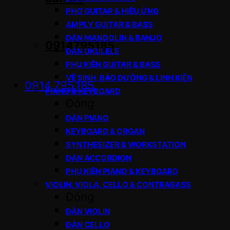
PHƠ GUITAR & HIỆU ỨNG
AMPLY GUITAR & BASS
ĐÀN MANDOLIN & BANJO
0914795185
ĐÀN UKULELE
PHỤ KIỆN GUITAR & BASS
VỆ SINH, BẢO DƯỠNG & LINH KIỆN
0914.795.185
PIANO & KEYBOARD
Đóng
ĐÀN PIANO
KEYBOARD & ORGAN
SYNTHESIZER & WORKSTATION
ĐÀN ACCORDION
PHỤ KIỆN PIANO & KEYBOARD
VIOLIN, VIOLA, CELLO & CONTRABASS
Đóng
ĐÀN VIOLIN
ĐÀN CELLO