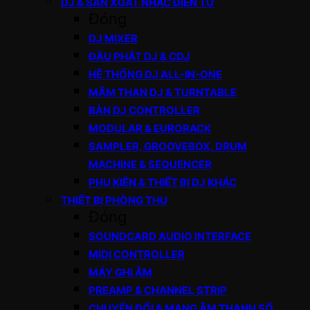
DJ & SẢN XUẤT NHẠC ĐIỆN TỬ
Đóng
DJ MIXER
ĐẦU PHÁT DJ & CDJ
HỆ THỐNG DJ ALL-IN-ONE
MÂM THAN DJ & TURNTABLE
BÀN DJ CONTROLLER
MODULAR & EURORACK
SAMPLER, GROOVEBOX, DRUM
MACHINE & SEQUENCER
PHỤ KIỆN & THIẾT BỊ DJ KHÁC
THIẾT BỊ PHÒNG THU
Đóng
SOUNDCARD AUDIO INTERFACE
MIDI CONTROLLER
MÁY GHI ÂM
PREAMP & CHANNEL STRIP
CHUYỂN ĐỔI & MẠNG ÂM THANH SỐ