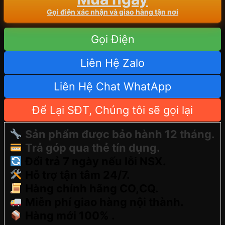
Gọi điện xác nhận và giao hàng tận nơi
Gọi Điện
Liên Hệ Zalo
Liên Hệ Chat WhatApp
Để Lại SĐT, Chúng tôi sẽ gọi lại
Sản phẩm được bảo hành 12 tháng.
Trả góp qua thẻ tín dụng.
Đổi trả 7 ngày nếu lỗi NSX.
Hỗ trợ tận tâm 24/7.
Hàng chính hãng CO,CQ.
Miễn phí giao hàng nội thành.
Hàng mới 100% .