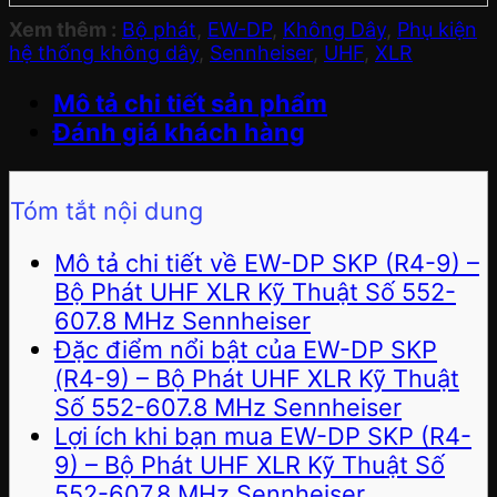
Xem thêm :
Bộ phát
,
EW-DP
,
Không Dây
,
Phụ kiện
hệ thống không dây
,
Sennheiser
,
UHF
,
XLR
Mô tả chi tiết sản phẩm
Đánh giá khách hàng
Tóm tắt nội dung
Mô tả chi tiết về EW-DP SKP (R4-9) –
Bộ Phát UHF XLR Kỹ Thuật Số 552-
607.8 MHz Sennheiser
Đặc điểm nổi bật của EW-DP SKP
(R4-9) – Bộ Phát UHF XLR Kỹ Thuật
Số 552-607.8 MHz Sennheiser
Lợi ích khi bạn mua EW-DP SKP (R4-
9) – Bộ Phát UHF XLR Kỹ Thuật Số
552-607.8 MHz Sennheiser