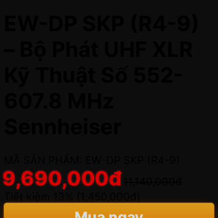
EW-DP SKP (R4-9)
– Bộ Phát UHF XLR
Kỹ Thuật Số 552-
607.8 MHz
Sennheiser
MÃ SẢN PHẨM: EW-DP SKP (R4-9)
9,690,000
đ
11,140,000
đ
Tiết kiệm 13% (
1,450,000
đ
)
Mua ngay