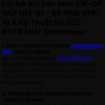
Lợi ích khi bạn mua EW-DP
SKP (R4-9) – Bộ Phát UHF
XLR Kỹ Thuật Số 552-
607.8 MHz Sennheiser
1. Biến mọi micro XLR thành
micro không
dây
chuyên nghiệp
Bạn có thể biến bất kỳ
micro cầm tay
hoặc micro phỏng vấn nào thành micro
không dây chất lượng cao chỉ trong vài
giây, cực kỳ tiện lợi cho quay phim hoặc
tác nghiệp nhanh.
2. Nâng cấp chất lượng âm thanh lên
chuẩn phát sóng