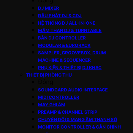
Đóng
DJ MIXER
ĐẦU PHÁT DJ & CDJ
HỆ THỐNG DJ ALL-IN-ONE
MÂM THAN DJ & TURNTABLE
BÀN DJ CONTROLLER
MODULAR & EURORACK
SAMPLER, GROOVEBOX, DRUM
MACHINE & SEQUENCER
PHỤ KIỆN & THIẾT BỊ DJ KHÁC
THIẾT BỊ PHÒNG THU
Đóng
SOUNDCARD AUDIO INTERFACE
MIDI CONTROLLER
MÁY GHI ÂM
PREAMP & CHANNEL STRIP
CHUYỂN ĐỔI & MẠNG ÂM THANH SỐ
MONITOR CONTROLLER & CÂN CHỈNH