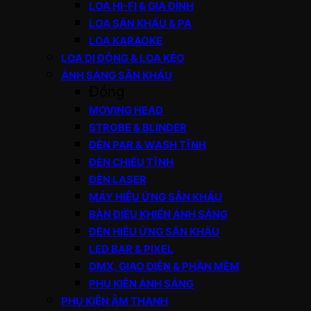
LOA HI-FI & GIA ĐÌNH
LOA SÂN KHẤU & PA
LOA KARAOKE
LOA DI ĐỘNG & LOA KÉO
ÁNH SÁNG SÂN KHẤU
Đóng
MOVING HEAD
STROBE & BLINDER
ĐÈN PAR & WASH TĨNH
ĐÈN CHIẾU TĨNH
ĐÈN LASER
MÁY HIỆU ỨNG SÂN KHẤU
BÀN ĐIỀU KHIỂN ÁNH SÁNG
ĐÈN HIỆU ỨNG SÂN KHẤU
LED BAR & PIXEL
DMX, GIAO DIỆN & PHẦN MỀM
PHỤ KIỆN ÁNH SÁNG
PHỤ KIỆN ÂM THANH