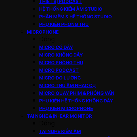
THIẾT BỊ PODCAST
HỆ THỐNG KIỂM ÂM STUDIO
PHẦN MỀM & HỆ THỐNG STUDIO
PHỤ KIỆN PHÒNG THU
MICROPHONE
Đóng
MICRO CÓ DÂY
MICRO KHÔNG DÂY
MICRO PHÒNG THU
MICRO PODCAST
MICRO ĐO LƯỜNG
MICRO THU ÂM NHẠC CỤ
MICRO QUAY PHIM & PHỎNG VẤN
PHỤ KIỆN HỆ THỐNG KHÔNG DÂY
PHỤ KIỆN MICROPHONE
TAI NGHE & IN-EAR MONITOR
Đóng
TAI NGHE KIỂM ÂM