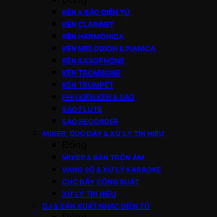
KÈN & SÁO ĐIỆN TỬ
KÈN CLARINET
KÈN HARMONICA
KÈN MELODION & PIANICA
KÈN SAXOPHONE
KÈN TROMBONE
KÈN TRUMPET
PHỤ KIỆN KÈN & SÁO
SÁO FLUTE
SÁO RECORDER
MIXER, CỤC ĐẨY & XỬ LÝ TÍN HIỆU
Đóng
MIXER & BÀN TRỘN ÂM
VANG SỐ & XỬ LÝ KARAOKE
CỤC ĐẨY CÔNG SUẤT
XỬ LÝ TÍN HIỆU
DJ & SẢN XUẤT NHẠC ĐIỆN TỬ