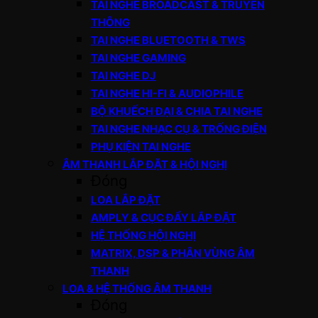
TAI NGHE BROADCAST & TRUYỀN
THÔNG
TAI NGHE BLUETOOTH & TWS
TAI NGHE GAMING
TAI NGHE DJ
TAI NGHE HI-FI & AUDIOPHILE
BỘ KHUẾCH ĐẠI & CHIA TAI NGHE
TAI NGHE NHẠC CỤ & TRỐNG ĐIỆN
PHỤ KIỆN TAI NGHE
ÂM THANH LẮP ĐẶT & HỘI NGHỊ
Đóng
LOA LẮP ĐẶT
AMPLY & CỤC ĐẨY LẮP ĐẶT
HỆ THỐNG HỘI NGHỊ
MATRIX, DSP & PHÂN VÙNG ÂM
THANH
LOA & HỆ THỐNG ÂM THANH
Đóng