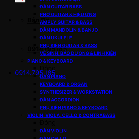
sản
ĐÀN GUITAR BASS
phẩm
PHƠ GUITAR & HIỆU ỨNG
Bản Đồ
AMPLY GUITAR & BASS
ĐÀN MANDOLIN & BANJO
ĐÀN UKULELE
PHỤ KIỆN GUITAR & BASS
0914795185
VỆ SINH, BẢO DƯỠNG & LINH KIỆN
PIANO & KEYBOARD
Đóng
0914.795.185
ĐÀN PIANO
KEYBOARD & ORGAN
SYNTHESIZER & WORKSTATION
ĐÀN ACCORDION
PHỤ KIỆN PIANO & KEYBOARD
VIOLIN, VIOLA, CELLO & CONTRABASS
Đóng
ĐÀN VIOLIN
ĐÀN CELLO