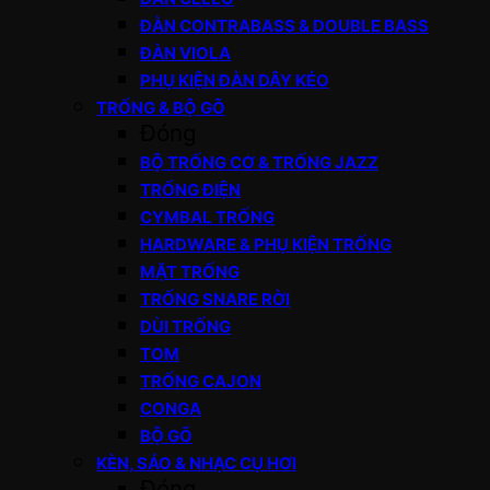
ĐÀN CONTRABASS & DOUBLE BASS
ĐÀN VIOLA
PHỤ KIỆN ĐÀN DÂY KÉO
TRỐNG & BỘ GÕ
Đóng
BỘ TRỐNG CƠ & TRỐNG JAZZ
TRỐNG ĐIỆN
CYMBAL TRỐNG
HARDWARE & PHỤ KIỆN TRỐNG
MẶT TRỐNG
TRỐNG SNARE RỜI
DÙI TRỐNG
TOM
TRỐNG CAJON
CONGA
BỘ GÕ
KÈN, SÁO & NHẠC CỤ HƠI
Đóng