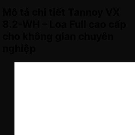
Mô tả chi tiết Tannoy VX
8.2-WH – Loa Full cao cấp
cho không gian chuyên
nghiệp