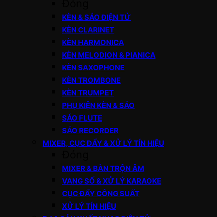
Đóng
KÈN & SÁO ĐIỆN TỬ
KÈN CLARINET
KÈN HARMONICA
KÈN MELODION & PIANICA
KÈN SAXOPHONE
KÈN TROMBONE
KÈN TRUMPET
PHỤ KIỆN KÈN & SÁO
SÁO FLUTE
SÁO RECORDER
MIXER, CỤC ĐẨY & XỬ LÝ TÍN HIỆU
Đóng
MIXER & BÀN TRỘN ÂM
VANG SỐ & XỬ LÝ KARAOKE
CỤC ĐẨY CÔNG SUẤT
XỬ LÝ TÍN HIỆU