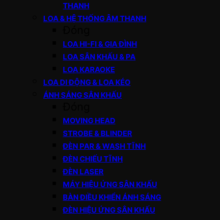
THANH
LOA & HỆ THỐNG ÂM THANH
Đóng
LOA HI-FI & GIA ĐÌNH
LOA SÂN KHẤU & PA
LOA KARAOKE
LOA DI ĐỘNG & LOA KÉO
ÁNH SÁNG SÂN KHẤU
Đóng
MOVING HEAD
STROBE & BLINDER
ĐÈN PAR & WASH TĨNH
ĐÈN CHIẾU TĨNH
ĐÈN LASER
MÁY HIỆU ỨNG SÂN KHẤU
BÀN ĐIỀU KHIỂN ÁNH SÁNG
ĐÈN HIỆU ỨNG SÂN KHẤU