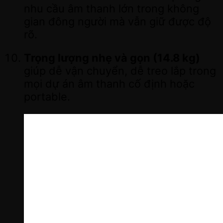
nhu cầu âm thanh lớn trong không
gian đông người mà vẫn giữ được độ
rõ.
Trọng lượng nhẹ và gọn (14.8 kg)
giúp dễ vận chuyển, dễ treo lắp trong
mọi dự án âm thanh cố định hoặc
portable.