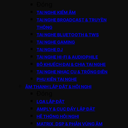
Đóng
TAI NGHE KIỂM ÂM
TAI NGHE BROADCAST & TRUYỀN
THÔNG
TAI NGHE BLUETOOTH & TWS
TAI NGHE GAMING
TAI NGHE DJ
TAI NGHE HI-FI & AUDIOPHILE
BỘ KHUẾCH ĐẠI & CHIA TAI NGHE
TAI NGHE NHẠC CỤ & TRỐNG ĐIỆN
PHỤ KIỆN TAI NGHE
ÂM THANH LẮP ĐẶT & HỘI NGHỊ
Đóng
LOA LẮP ĐẶT
AMPLY & CỤC ĐẨY LẮP ĐẶT
HỆ THỐNG HỘI NGHỊ
MATRIX, DSP & PHÂN VÙNG ÂM