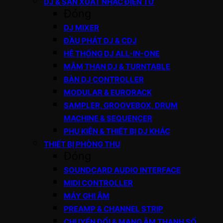
DJ & SẢN XUẤT NHẠC ĐIỆN TỬ
Đóng
DJ MIXER
ĐẦU PHÁT DJ & CDJ
HỆ THỐNG DJ ALL-IN-ONE
MÂM THAN DJ & TURNTABLE
BÀN DJ CONTROLLER
MODULAR & EURORACK
SAMPLER, GROOVEBOX, DRUM
MACHINE & SEQUENCER
PHỤ KIỆN & THIẾT BỊ DJ KHÁC
THIẾT BỊ PHÒNG THU
Đóng
SOUNDCARD AUDIO INTERFACE
MIDI CONTROLLER
MÁY GHI ÂM
PREAMP & CHANNEL STRIP
CHUYỂN ĐỔI & MẠNG ÂM THANH SỐ