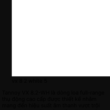
vx 8 2 white 5
Tannoy VX 8.2-WH là dòng loa full-range
thụ động cao cấp được thiết kế nhằm
mang đến hiệu suất âm thanh vượt trội