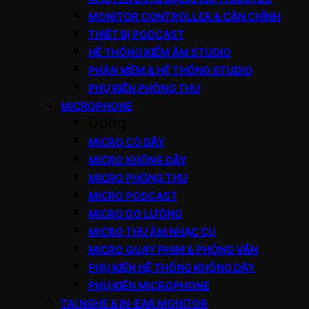
MONITOR CONTROLLER & CÂN CHỈNH
THIẾT BỊ PODCAST
HỆ THỐNG KIỂM ÂM STUDIO
PHẦN MỀM & HỆ THỐNG STUDIO
PHỤ KIỆN PHÒNG THU
MICROPHONE
Đóng
MICRO CÓ DÂY
MICRO KHÔNG DÂY
MICRO PHÒNG THU
MICRO PODCAST
MICRO ĐO LƯỜNG
MICRO THU ÂM NHẠC CỤ
MICRO QUAY PHIM & PHỎNG VẤN
PHỤ KIỆN HỆ THỐNG KHÔNG DÂY
PHỤ KIỆN MICROPHONE
TAI NGHE & IN-EAR MONITOR