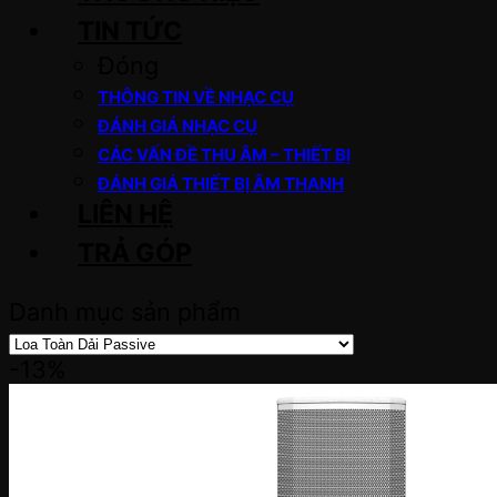
TIN TỨC
Đóng
THÔNG TIN VỀ NHẠC CỤ
ĐÁNH GIÁ NHẠC CỤ
CÁC VẤN ĐỀ THU ÂM – THIẾT BỊ
ĐÁNH GIÁ THIẾT BỊ ÂM THANH
LIÊN HỆ
TRẢ GÓP
Danh mục sản phẩm
-13%