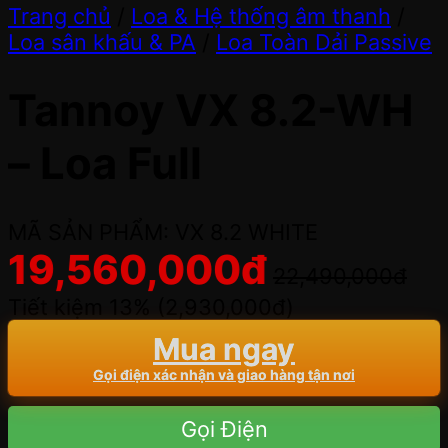
Trang chủ
/
Loa & Hệ thống âm thanh
/
Loa sân khấu & PA
/
Loa Toàn Dải Passive
Tannoy VX 8.2-WH
– Loa Full
MÃ SẢN PHẨM: VX 8.2 WHITE
19,560,000
đ
22,490,000
đ
Tiết kiệm 13% (
2,930,000
đ
)
Mua ngay
Gọi điện xác nhận và giao hàng tận nơi
Gọi Điện