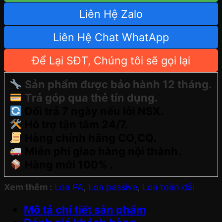
Liên Hệ Zalo
Liên Hệ Chat WhatApp
Để Lại SĐT, Chúng tôi sẽ gọi lại
Sản phẩm được bảo hành 12 tháng.
Trả góp qua thẻ tín dụng.
Đổi trả 7 ngày nếu lỗi NSX.
Hỗ trợ tận tâm 24/7.
Hàng chính hãng CO,CQ.
Miễn phí giao hàng nội thành.
Hàng mới 100% .
Xem thêm :
Loa PA
,
Loa passive
,
Loa toàn dải
Mô tả chi tiết sản phẩm