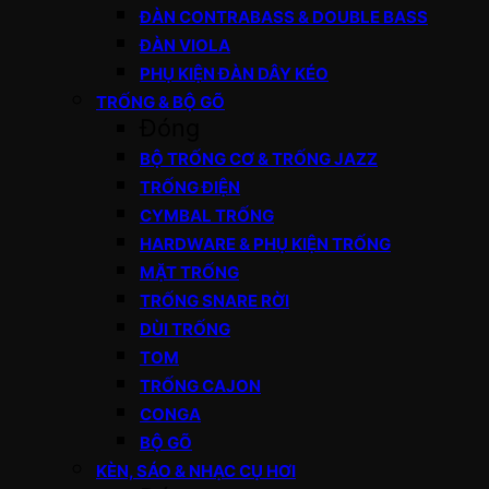
ĐÀN CONTRABASS & DOUBLE BASS
ĐÀN VIOLA
PHỤ KIỆN ĐÀN DÂY KÉO
TRỐNG & BỘ GÕ
Đóng
BỘ TRỐNG CƠ & TRỐNG JAZZ
TRỐNG ĐIỆN
CYMBAL TRỐNG
HARDWARE & PHỤ KIỆN TRỐNG
MẶT TRỐNG
TRỐNG SNARE RỜI
DÙI TRỐNG
TOM
TRỐNG CAJON
CONGA
BỘ GÕ
KÈN, SÁO & NHẠC CỤ HƠI