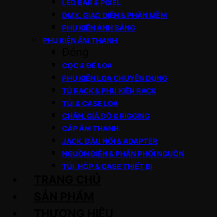
LED BAR & PIXEL
DMX, GIAO DIỆN & PHẦN MỀM
PHỤ KIỆN ÁNH SÁNG
PHỤ KIỆN ÂM THANH
Đóng
CỌC & ĐẾ LOA
PHỤ KIỆN LOA CHUYÊN DỤNG
TỦ RACK & PHỤ KIỆN RACK
TÚI & CASE LOA
CHÂN, GIÁ ĐỠ & RIGGING
CÁP ÂM THANH
JACK, ĐẦU NỐI & ADAPTER
NGUỒN ĐIỆN & PHÂN PHỐI NGUỒN
TÚI, HỘP & CASE THIẾT BỊ
TRANG CHỦ
SẢN PHẨM
THƯƠNG HIỆU