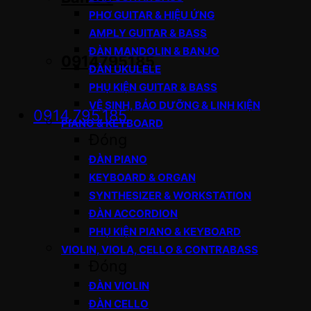
PHƠ GUITAR & HIỆU ỨNG
AMPLY GUITAR & BASS
ĐÀN MANDOLIN & BANJO
0914795185
ĐÀN UKULELE
PHỤ KIỆN GUITAR & BASS
VỆ SINH, BẢO DƯỠNG & LINH KIỆN
0914.795.185
PIANO & KEYBOARD
Đóng
ĐÀN PIANO
KEYBOARD & ORGAN
SYNTHESIZER & WORKSTATION
ĐÀN ACCORDION
PHỤ KIỆN PIANO & KEYBOARD
VIOLIN, VIOLA, CELLO & CONTRABASS
Đóng
ĐÀN VIOLIN
ĐÀN CELLO