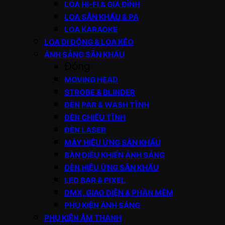
LOA HI-FI & GIA ĐÌNH
LOA SÂN KHẤU & PA
LOA KARAOKE
LOA DI ĐỘNG & LOA KÉO
ÁNH SÁNG SÂN KHẤU
Đóng
MOVING HEAD
STROBE & BLINDER
ĐÈN PAR & WASH TĨNH
ĐÈN CHIẾU TĨNH
ĐÈN LASER
MÁY HIỆU ỨNG SÂN KHẤU
BÀN ĐIỀU KHIỂN ÁNH SÁNG
ĐÈN HIỆU ỨNG SÂN KHẤU
LED BAR & PIXEL
DMX, GIAO DIỆN & PHẦN MỀM
PHỤ KIỆN ÁNH SÁNG
PHỤ KIỆN ÂM THANH