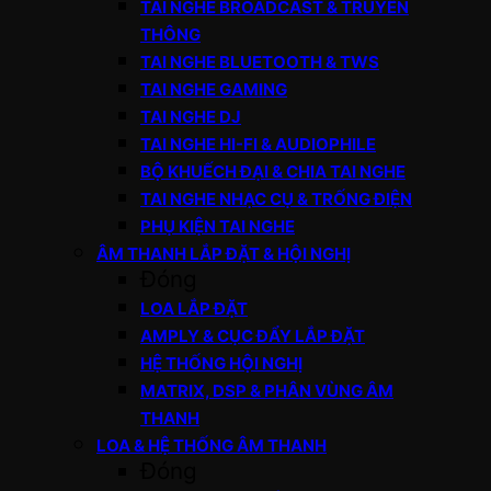
TAI NGHE BROADCAST & TRUYỀN
THÔNG
TAI NGHE BLUETOOTH & TWS
TAI NGHE GAMING
TAI NGHE DJ
TAI NGHE HI-FI & AUDIOPHILE
BỘ KHUẾCH ĐẠI & CHIA TAI NGHE
TAI NGHE NHẠC CỤ & TRỐNG ĐIỆN
PHỤ KIỆN TAI NGHE
ÂM THANH LẮP ĐẶT & HỘI NGHỊ
Đóng
LOA LẮP ĐẶT
AMPLY & CỤC ĐẨY LẮP ĐẶT
HỆ THỐNG HỘI NGHỊ
MATRIX, DSP & PHÂN VÙNG ÂM
THANH
LOA & HỆ THỐNG ÂM THANH
Đóng