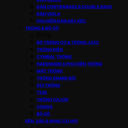
ĐÀN CONTRABASS & DOUBLE BASS
ĐÀN VIOLA
PHỤ KIỆN ĐÀN DÂY KÉO
TRỐNG & BỘ GÕ
Đóng
BỘ TRỐNG CƠ & TRỐNG JAZZ
TRỐNG ĐIỆN
CYMBAL TRỐNG
HARDWARE & PHỤ KIỆN TRỐNG
MẶT TRỐNG
TRỐNG SNARE RỜI
DÙI TRỐNG
TOM
TRỐNG CAJON
CONGA
BỘ GÕ
KÈN, SÁO & NHẠC CỤ HƠI
Đóng