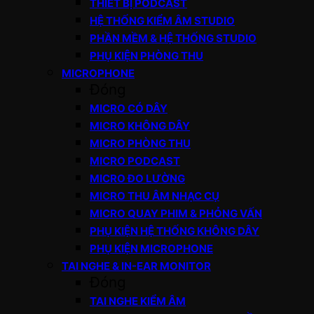
THIẾT BỊ PODCAST
HỆ THỐNG KIỂM ÂM STUDIO
PHẦN MỀM & HỆ THỐNG STUDIO
PHỤ KIỆN PHÒNG THU
MICROPHONE
Đóng
MICRO CÓ DÂY
MICRO KHÔNG DÂY
MICRO PHÒNG THU
MICRO PODCAST
MICRO ĐO LƯỜNG
MICRO THU ÂM NHẠC CỤ
MICRO QUAY PHIM & PHỎNG VẤN
PHỤ KIỆN HỆ THỐNG KHÔNG DÂY
PHỤ KIỆN MICROPHONE
TAI NGHE & IN-EAR MONITOR
Đóng
TAI NGHE KIỂM ÂM