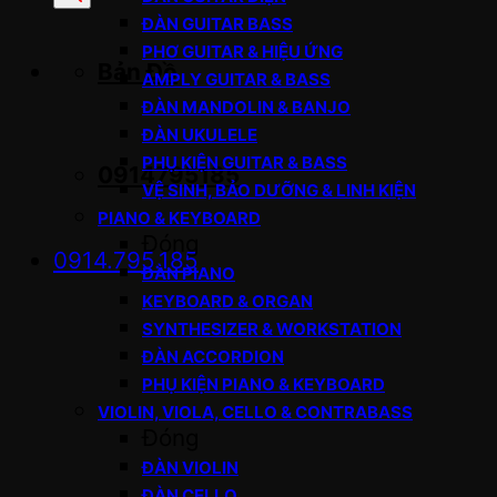
sản
ĐÀN GUITAR BASS
phẩm
PHƠ GUITAR & HIỆU ỨNG
Bản Đồ
AMPLY GUITAR & BASS
ĐÀN MANDOLIN & BANJO
ĐÀN UKULELE
PHỤ KIỆN GUITAR & BASS
0914795185
VỆ SINH, BẢO DƯỠNG & LINH KIỆN
PIANO & KEYBOARD
Đóng
0914.795.185
ĐÀN PIANO
KEYBOARD & ORGAN
SYNTHESIZER & WORKSTATION
ĐÀN ACCORDION
PHỤ KIỆN PIANO & KEYBOARD
VIOLIN, VIOLA, CELLO & CONTRABASS
Đóng
ĐÀN VIOLIN
ĐÀN CELLO