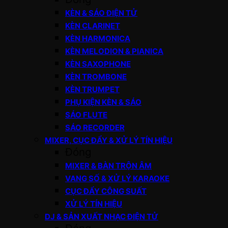
KÈN & SÁO ĐIỆN TỬ
KÈN CLARINET
KÈN HARMONICA
KÈN MELODION & PIANICA
KÈN SAXOPHONE
KÈN TROMBONE
KÈN TRUMPET
PHỤ KIỆN KÈN & SÁO
SÁO FLUTE
SÁO RECORDER
MIXER, CỤC ĐẨY & XỬ LÝ TÍN HIỆU
Đóng
MIXER & BÀN TRỘN ÂM
VANG SỐ & XỬ LÝ KARAOKE
CỤC ĐẨY CÔNG SUẤT
XỬ LÝ TÍN HIỆU
DJ & SẢN XUẤT NHẠC ĐIỆN TỬ