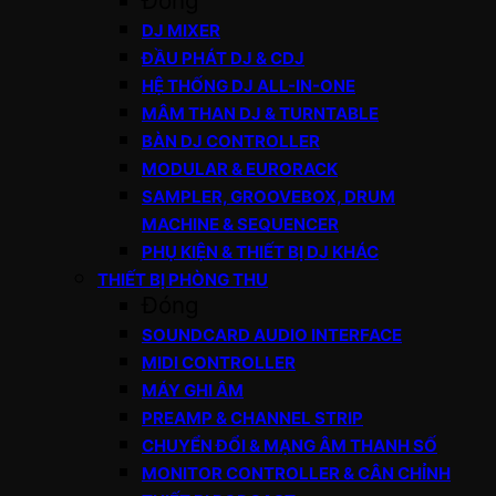
Đóng
DJ MIXER
ĐẦU PHÁT DJ & CDJ
HỆ THỐNG DJ ALL-IN-ONE
MÂM THAN DJ & TURNTABLE
BÀN DJ CONTROLLER
MODULAR & EURORACK
SAMPLER, GROOVEBOX, DRUM
MACHINE & SEQUENCER
PHỤ KIỆN & THIẾT BỊ DJ KHÁC
THIẾT BỊ PHÒNG THU
Đóng
SOUNDCARD AUDIO INTERFACE
MIDI CONTROLLER
MÁY GHI ÂM
PREAMP & CHANNEL STRIP
CHUYỂN ĐỔI & MẠNG ÂM THANH SỐ
MONITOR CONTROLLER & CÂN CHỈNH