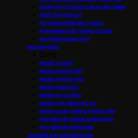
MONITOR CONTROLLER & CÂN CHỈNH
THIẾT BỊ PODCAST
HỆ THỐNG KIỂM ÂM STUDIO
PHẦN MỀM & HỆ THỐNG STUDIO
PHỤ KIỆN PHÒNG THU
MICROPHONE
Đóng
MICRO CÓ DÂY
MICRO KHÔNG DÂY
MICRO PHÒNG THU
MICRO PODCAST
MICRO ĐO LƯỜNG
MICRO THU ÂM NHẠC CỤ
MICRO QUAY PHIM & PHỎNG VẤN
PHỤ KIỆN HỆ THỐNG KHÔNG DÂY
PHỤ KIỆN MICROPHONE
TAI NGHE & IN-EAR MONITOR