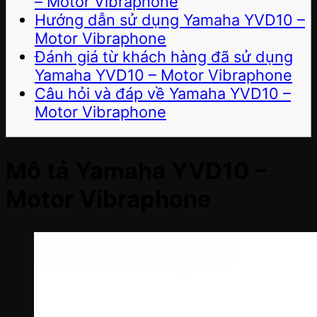
– Motor Vibraphone
Hướng dẫn sử dụng Yamaha YVD10 –
Motor Vibraphone
Đánh giá từ khách hàng đã sử dụng
Yamaha YVD10 – Motor Vibraphone
Câu hỏi và đáp về Yamaha YVD10 –
Motor Vibraphone
Mô tả Yamaha YVD10 –
Motor Vibraphone