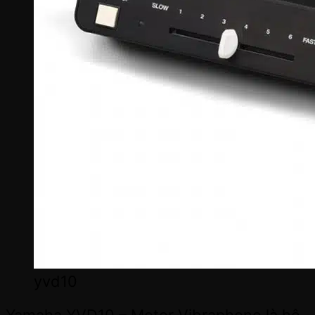
yvd10
Yamaha YVD10 – Motor Vibraphone là hệ