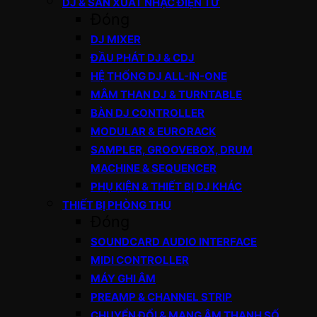
DJ & SẢN XUẤT NHẠC ĐIỆN TỬ
Đóng
DJ MIXER
ĐẦU PHÁT DJ & CDJ
HỆ THỐNG DJ ALL-IN-ONE
MÂM THAN DJ & TURNTABLE
BÀN DJ CONTROLLER
MODULAR & EURORACK
SAMPLER, GROOVEBOX, DRUM
MACHINE & SEQUENCER
PHỤ KIỆN & THIẾT BỊ DJ KHÁC
THIẾT BỊ PHÒNG THU
Đóng
SOUNDCARD AUDIO INTERFACE
MIDI CONTROLLER
MÁY GHI ÂM
PREAMP & CHANNEL STRIP
CHUYỂN ĐỔI & MẠNG ÂM THANH SỐ