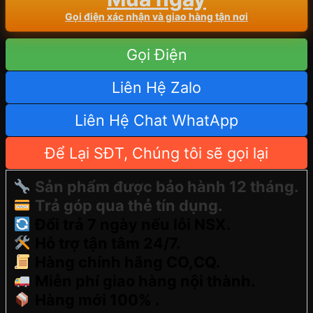
Gọi điện xác nhận và giao hàng tận nơi
Gọi Điện
Liên Hệ Zalo
Liên Hệ Chat WhatApp
Để Lại SĐT, Chúng tôi sẽ gọi lại
Sản phẩm được bảo hành 12 tháng.
Trả góp qua thẻ tín dụng.
Đổi trả 7 ngày nếu lỗi NSX.
Hỗ trợ tận tâm 24/7.
Hàng chính hãng CO,CQ.
Miễn phí giao hàng nội thành.
Hàng mới 100% .