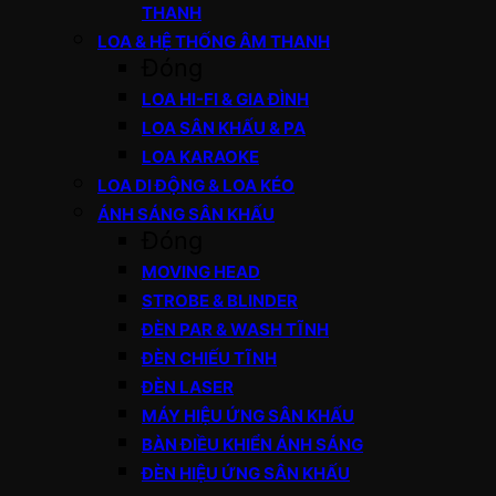
THANH
LOA & HỆ THỐNG ÂM THANH
Đóng
LOA HI-FI & GIA ĐÌNH
LOA SÂN KHẤU & PA
LOA KARAOKE
LOA DI ĐỘNG & LOA KÉO
ÁNH SÁNG SÂN KHẤU
Đóng
MOVING HEAD
STROBE & BLINDER
ĐÈN PAR & WASH TĨNH
ĐÈN CHIẾU TĨNH
ĐÈN LASER
MÁY HIỆU ỨNG SÂN KHẤU
BÀN ĐIỀU KHIỂN ÁNH SÁNG
ĐÈN HIỆU ỨNG SÂN KHẤU