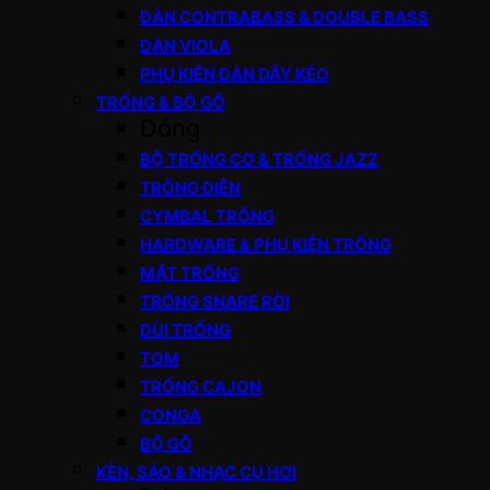
ĐÀN CONTRABASS & DOUBLE BASS
ĐÀN VIOLA
PHỤ KIỆN ĐÀN DÂY KÉO
TRỐNG & BỘ GÕ
Đóng
BỘ TRỐNG CƠ & TRỐNG JAZZ
TRỐNG ĐIỆN
CYMBAL TRỐNG
HARDWARE & PHỤ KIỆN TRỐNG
MẶT TRỐNG
TRỐNG SNARE RỜI
DÙI TRỐNG
TOM
TRỐNG CAJON
CONGA
BỘ GÕ
KÈN, SÁO & NHẠC CỤ HƠI