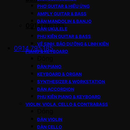
PHƠ GUITAR & HIỆU ỨNG
AMPLY GUITAR & BASS
ĐÀN MANDOLIN & BANJO
0914795185
ĐÀN UKULELE
PHỤ KIỆN GUITAR & BASS
VỆ SINH, BẢO DƯỠNG & LINH KIỆN
0914.795.185
PIANO & KEYBOARD
Đóng
ĐÀN PIANO
KEYBOARD & ORGAN
SYNTHESIZER & WORKSTATION
ĐÀN ACCORDION
PHỤ KIỆN PIANO & KEYBOARD
VIOLIN, VIOLA, CELLO & CONTRABASS
Đóng
ĐÀN VIOLIN
ĐÀN CELLO