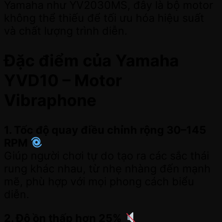
Yamaha như YV2030MS, đây là bộ motor
không thể thiếu để tối ưu hóa hiệu suất
và chất lượng trình diễn.
Đặc điểm của Yamaha
YVD10 – Motor
Vibraphone
1. Tốc độ quay điều chỉnh rộng 30–145
RPM
Giúp người chơi tự do tạo ra các sắc thái
rung khác nhau, từ nhẹ nhàng đến mạnh
mẽ, phù hợp với mọi phong cách biểu
diễn.
2. Độ ồn thấp hơn 25%