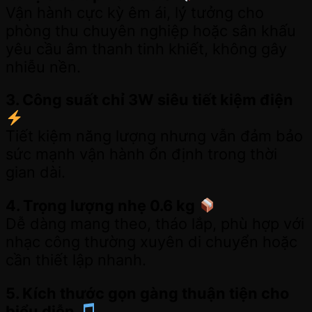
Vận hành cực kỳ êm ái, lý tưởng cho
phòng thu chuyên nghiệp hoặc sân khấu
yêu cầu âm thanh tinh khiết, không gây
nhiễu nền.
3. Công suất chỉ 3W siêu tiết kiệm điện
Tiết kiệm năng lượng nhưng vẫn đảm bảo
sức mạnh vận hành ổn định trong thời
gian dài.
4. Trọng lượng nhẹ 0.6 kg
Dễ dàng mang theo, tháo lắp, phù hợp với
nhạc công thường xuyên di chuyển hoặc
cần thiết lập nhanh.
5. Kích thước gọn gàng thuận tiện cho
biểu diễn