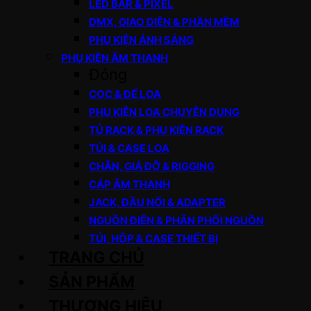
LED BAR & PIXEL
DMX, GIAO DIỆN & PHẦN MỀM
PHỤ KIỆN ÁNH SÁNG
PHỤ KIỆN ÂM THANH
Đóng
CỌC & ĐẾ LOA
PHỤ KIỆN LOA CHUYÊN DỤNG
TỦ RACK & PHỤ KIỆN RACK
TÚI & CASE LOA
CHÂN, GIÁ ĐỠ & RIGGING
CÁP ÂM THANH
JACK, ĐẦU NỐI & ADAPTER
NGUỒN ĐIỆN & PHÂN PHỐI NGUỒN
TÚI, HỘP & CASE THIẾT BỊ
TRANG CHỦ
SẢN PHẨM
THƯƠNG HIỆU