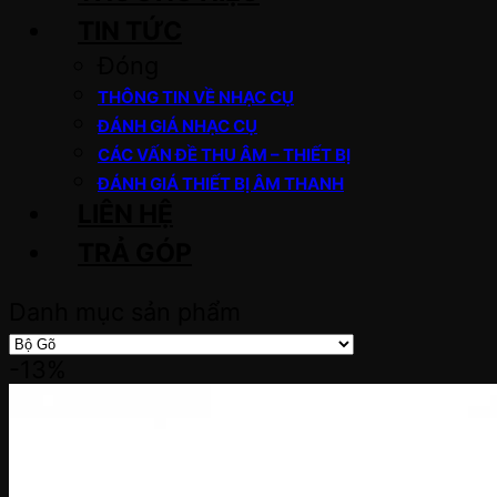
TIN TỨC
Đóng
THÔNG TIN VỀ NHẠC CỤ
ĐÁNH GIÁ NHẠC CỤ
CÁC VẤN ĐỀ THU ÂM – THIẾT BỊ
ĐÁNH GIÁ THIẾT BỊ ÂM THANH
LIÊN HỆ
TRẢ GÓP
Danh mục sản phẩm
-13%