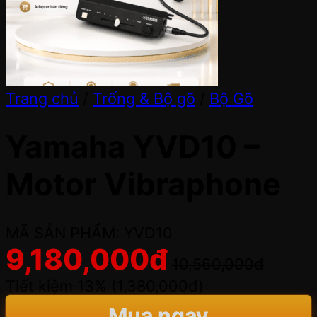
Trang chủ
/
Trống & Bộ gõ
/
Bộ Gõ
Yamaha YVD10 –
Motor Vibraphone
MÃ SẢN PHẨM: YVD10
9,180,000
đ
10,560,000
đ
Tiết kiệm 13% (
1,380,000
đ
)
Mua ngay