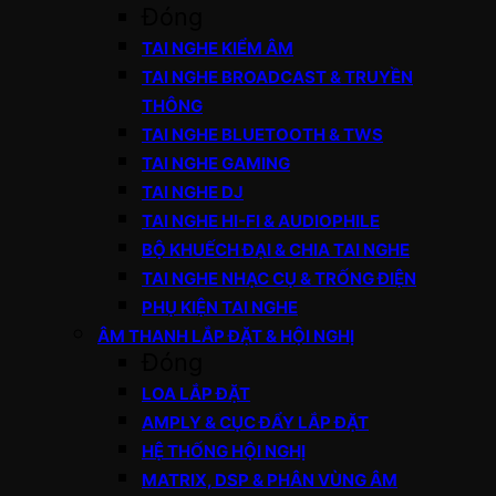
Đóng
TAI NGHE KIỂM ÂM
TAI NGHE BROADCAST & TRUYỀN
THÔNG
TAI NGHE BLUETOOTH & TWS
TAI NGHE GAMING
TAI NGHE DJ
TAI NGHE HI-FI & AUDIOPHILE
BỘ KHUẾCH ĐẠI & CHIA TAI NGHE
TAI NGHE NHẠC CỤ & TRỐNG ĐIỆN
PHỤ KIỆN TAI NGHE
ÂM THANH LẮP ĐẶT & HỘI NGHỊ
Đóng
LOA LẮP ĐẶT
AMPLY & CỤC ĐẨY LẮP ĐẶT
HỆ THỐNG HỘI NGHỊ
MATRIX, DSP & PHÂN VÙNG ÂM