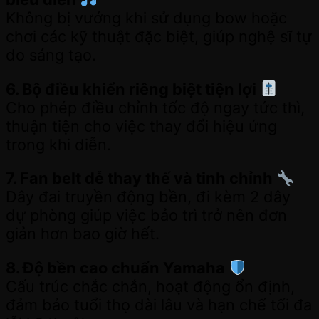
Không bị vướng khi sử dụng bow hoặc
chơi các kỹ thuật đặc biệt, giúp nghệ sĩ tự
do sáng tạo.
6. Bộ điều khiển riêng biệt tiện lợi
Cho phép điều chỉnh tốc độ ngay tức thì,
thuận tiện cho việc thay đổi hiệu ứng
trong khi diễn.
7. Fan belt dễ thay thế và tinh chỉnh
Dây đai truyền động bền, đi kèm 2 dây
dự phòng giúp việc bảo trì trở nên đơn
giản hơn bao giờ hết.
8. Độ bền cao chuẩn Yamaha
Cấu trúc chắc chắn, hoạt động ổn định,
đảm bảo tuổi thọ dài lâu và hạn chế tối đa