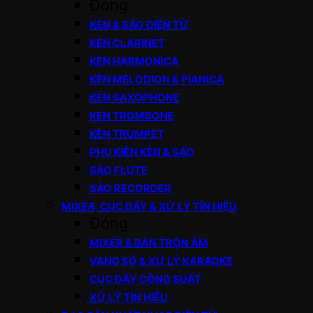
Đóng
KÈN & SÁO ĐIỆN TỬ
KÈN CLARINET
KÈN HARMONICA
KÈN MELODION & PIANICA
KÈN SAXOPHONE
KÈN TROMBONE
KÈN TRUMPET
PHỤ KIỆN KÈN & SÁO
SÁO FLUTE
SÁO RECORDER
MIXER, CỤC ĐẨY & XỬ LÝ TÍN HIỆU
Đóng
MIXER & BÀN TRỘN ÂM
VANG SỐ & XỬ LÝ KARAOKE
CỤC ĐẨY CÔNG SUẤT
XỬ LÝ TÍN HIỆU