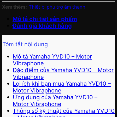
Xem thêm :
Thiết bị phụ trợ âm thanh
Mô tả chi tiết sản phẩm
Đánh giá khách hàng
Tóm tắt nội dung
Mô tả Yamaha YVD10 – Motor
Vibraphone
Đặc điểm của Yamaha YVD10 – Motor
Vibraphone
Lợi ích khi bạn mua Yamaha YVD10 –
Motor Vibraphone
Ứng dụng của Yamaha YVD10 –
Motor Vibraphone
Thông số kỹ thuật của Yamaha YVD10