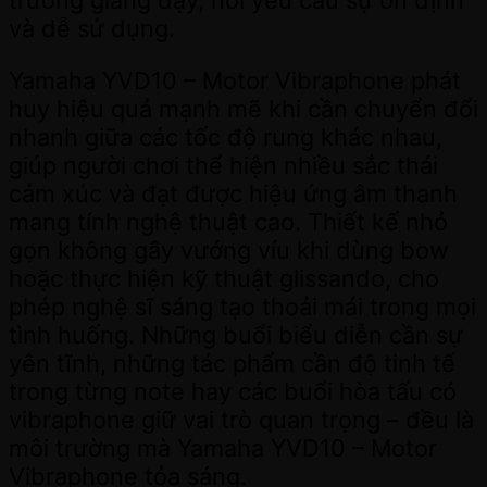
trường giảng dạy, nơi yêu cầu sự ổn định
và dễ sử dụng.
Yamaha YVD10 – Motor Vibraphone phát
huy hiệu quả mạnh mẽ khi cần chuyển đổi
nhanh giữa các tốc độ rung khác nhau,
giúp người chơi thể hiện nhiều sắc thái
cảm xúc và đạt được hiệu ứng âm thanh
mang tính nghệ thuật cao. Thiết kế nhỏ
gọn không gây vướng víu khi dùng bow
hoặc thực hiện kỹ thuật glissando, cho
phép nghệ sĩ sáng tạo thoải mái trong mọi
tình huống. Những buổi biểu diễn cần sự
yên tĩnh, những tác phẩm cần độ tinh tế
trong từng note hay các buổi hòa tấu có
vibraphone giữ vai trò quan trọng – đều là
môi trường mà Yamaha YVD10 – Motor
Vibraphone tỏa sáng.