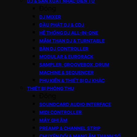
DJ & SẢN XUẤT NHẠC ĐIỆN TỬ
Đóng
DJ MIXER
ĐẦU PHÁT DJ & CDJ
HỆ THỐNG DJ ALL-IN-ONE
MÂM THAN DJ & TURNTABLE
BÀN DJ CONTROLLER
MODULAR & EURORACK
SAMPLER, GROOVEBOX, DRUM
MACHINE & SEQUENCER
PHỤ KIỆN & THIẾT BỊ DJ KHÁC
THIẾT BỊ PHÒNG THU
Đóng
SOUNDCARD AUDIO INTERFACE
MIDI CONTROLLER
MÁY GHI ÂM
PREAMP & CHANNEL STRIP
CHUYỂN ĐỔI & MẠNG ÂM THANH SỐ