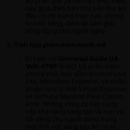
độ phân giải 24-bit/192 kHz. Điều
này giúp đảm bảo mọi bản thu âm
đều có độ trung thực cao, không
bị méo tiếng, đem lại cảm giác
sống động cho người nghe.
Tích hợp phần mềm mạnh mẽ
Đi kèm với
Universal Audio UA
Volt-476P
là một bộ phần mềm
phong phú, bao gồm Ableton Live
Lite, Melodyne Essential, và nhiều
plugin như UJAM Virtual Drummer
và Softube Marshall Plexi Classic
Amp. Những công cụ này cung
cấp khả năng sáng tạo vô hạn và
dễ dàng cho người dùng trong
mọi lĩnh vực sáng tạo âm nhạc.