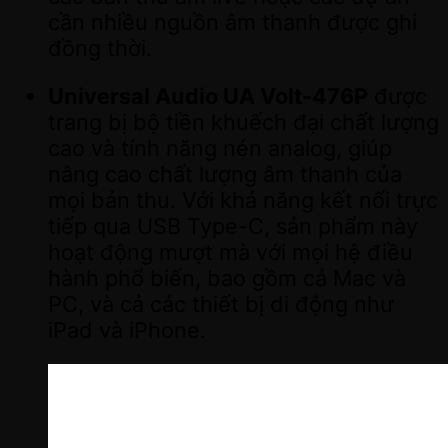
cần nhiều nguồn âm thanh được ghi
đồng thời.
Universal Audio UA Volt-476P
được
trang bị bộ tiền khuếch đại chất lượng
cao và tính năng nén analog, giúp
nâng cao chất lượng âm thanh của
mọi bản thu. Với khả năng kết nối trực
tiếp qua USB Type-C, sản phẩm này
hoạt động mượt mà với mọi hệ điều
hành phổ biến, bao gồm cả Mac và
PC, và cả các thiết bị di động như
iPad và iPhone.