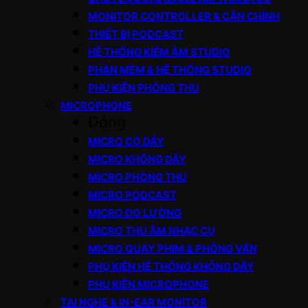
MONITOR CONTROLLER & CÂN CHỈNH
THIẾT BỊ PODCAST
HỆ THỐNG KIỂM ÂM STUDIO
PHẦN MỀM & HỆ THỐNG STUDIO
PHỤ KIỆN PHÒNG THU
MICROPHONE
Đóng
MICRO CÓ DÂY
MICRO KHÔNG DÂY
MICRO PHÒNG THU
MICRO PODCAST
MICRO ĐO LƯỜNG
MICRO THU ÂM NHẠC CỤ
MICRO QUAY PHIM & PHỎNG VẤN
PHỤ KIỆN HỆ THỐNG KHÔNG DÂY
PHỤ KIỆN MICROPHONE
TAI NGHE & IN-EAR MONITOR