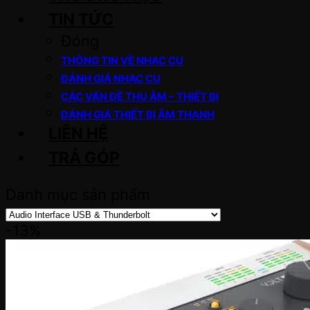
TIN TỨC
Đóng
THÔNG TIN VỀ NHẠC CỤ
ĐÁNH GIÁ NHẠC CỤ
CÁC VẤN ĐỀ THU ÂM – THIẾT BỊ
ĐÁNH GIÁ THIẾT BỊ ÂM THANH
LIÊN HỆ
TRẢ GÓP
Danh mục sản phẩm
-13%