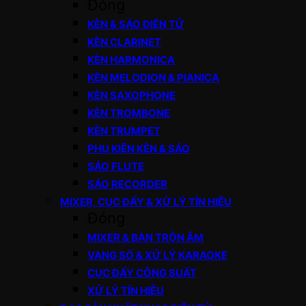
Đóng
KÈN & SÁO ĐIỆN TỬ
KÈN CLARINET
KÈN HARMONICA
KÈN MELODION & PIANICA
KÈN SAXOPHONE
KÈN TROMBONE
KÈN TRUMPET
PHỤ KIỆN KÈN & SÁO
SÁO FLUTE
SÁO RECORDER
MIXER, CỤC ĐẨY & XỬ LÝ TÍN HIỆU
Đóng
MIXER & BÀN TRỘN ÂM
VANG SỐ & XỬ LÝ KARAOKE
CỤC ĐẨY CÔNG SUẤT
XỬ LÝ TÍN HIỆU