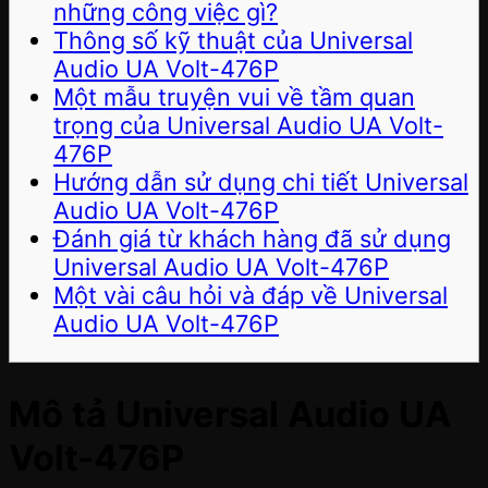
những công việc gì?
Thông số kỹ thuật của Universal
Audio UA Volt-476P
Một mẫu truyện vui về tầm quan
trọng của Universal Audio UA Volt-
476P
Hướng dẫn sử dụng chi tiết Universal
Audio UA Volt-476P
Đánh giá từ khách hàng đã sử dụng
Universal Audio UA Volt-476P
Một vài câu hỏi và đáp về Universal
Audio UA Volt-476P
Mô tả Universal Audio UA
Volt-476P