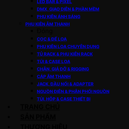
LED BAR & PIXEL
DMX, GIAO DIỆN & PHẦN MỀM
PHỤ KIỆN ÁNH SÁNG
PHỤ KIỆN ÂM THANH
Đóng
CỌC & ĐẾ LOA
PHỤ KIỆN LOA CHUYÊN DỤNG
TỦ RACK & PHỤ KIỆN RACK
TÚI & CASE LOA
CHÂN, GIÁ ĐỠ & RIGGING
CÁP ÂM THANH
JACK, ĐẦU NỐI & ADAPTER
NGUỒN ĐIỆN & PHÂN PHỐI NGUỒN
TÚI, HỘP & CASE THIẾT BỊ
TRANG CHỦ
SẢN PHẨM
THƯƠNG HIỆU