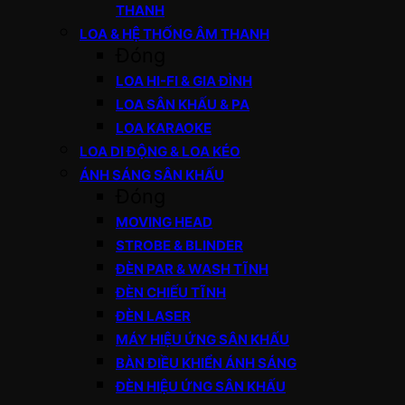
THANH
LOA & HỆ THỐNG ÂM THANH
Đóng
LOA HI-FI & GIA ĐÌNH
LOA SÂN KHẤU & PA
LOA KARAOKE
LOA DI ĐỘNG & LOA KÉO
ÁNH SÁNG SÂN KHẤU
Đóng
MOVING HEAD
STROBE & BLINDER
ĐÈN PAR & WASH TĨNH
ĐÈN CHIẾU TĨNH
ĐÈN LASER
MÁY HIỆU ỨNG SÂN KHẤU
BÀN ĐIỀU KHIỂN ÁNH SÁNG
ĐÈN HIỆU ỨNG SÂN KHẤU