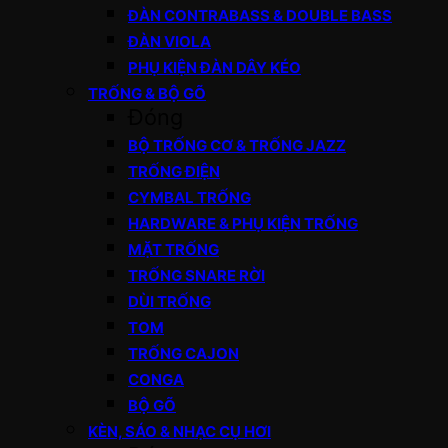
ĐÀN CONTRABASS & DOUBLE BASS
ĐÀN VIOLA
PHỤ KIỆN ĐÀN DÂY KÉO
TRỐNG & BỘ GÕ
Đóng
BỘ TRỐNG CƠ & TRỐNG JAZZ
TRỐNG ĐIỆN
CYMBAL TRỐNG
HARDWARE & PHỤ KIỆN TRỐNG
MẶT TRỐNG
TRỐNG SNARE RỜI
DÙI TRỐNG
TOM
TRỐNG CAJON
CONGA
BỘ GÕ
KÈN, SÁO & NHẠC CỤ HƠI