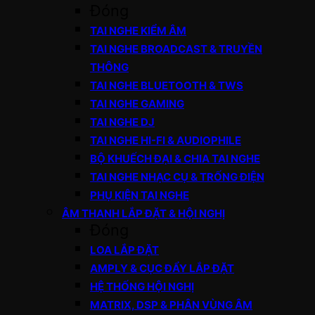
Đóng
TAI NGHE KIỂM ÂM
TAI NGHE BROADCAST & TRUYỀN
THÔNG
TAI NGHE BLUETOOTH & TWS
TAI NGHE GAMING
TAI NGHE DJ
TAI NGHE HI-FI & AUDIOPHILE
BỘ KHUẾCH ĐẠI & CHIA TAI NGHE
TAI NGHE NHẠC CỤ & TRỐNG ĐIỆN
PHỤ KIỆN TAI NGHE
ÂM THANH LẮP ĐẶT & HỘI NGHỊ
Đóng
LOA LẮP ĐẶT
AMPLY & CỤC ĐẨY LẮP ĐẶT
HỆ THỐNG HỘI NGHỊ
MATRIX, DSP & PHÂN VÙNG ÂM