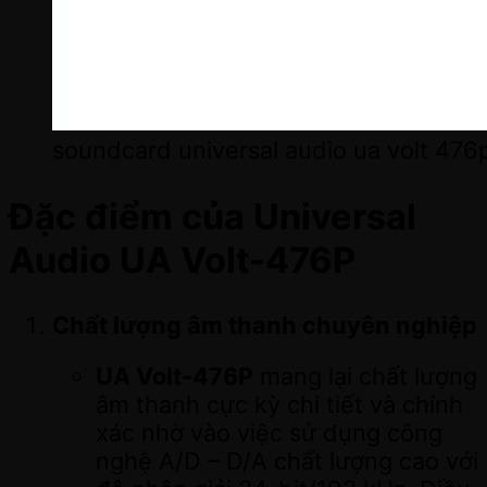
soundcard universal audio ua volt 476
Đặc điểm của Universal
Audio UA Volt-476P
Chất lượng âm thanh chuyên nghiệp
UA Volt-476P
mang lại chất lượng
âm thanh cực kỳ chi tiết và chính
xác nhờ vào việc sử dụng công
nghệ A/D – D/A chất lượng cao với