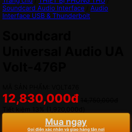
Trang chủ
/
THIẾT BỊ PHÒNG THU
/
Soundcard Audio Interface
/
Audio
Interface USB & Thunderbolt
Soundcard
Universal Audio UA
Volt-476P
MÃ SẢN PHẨM: VOLT476
12,830,000
đ
14,750,000
đ
Tiết kiệm 13% (
1,920,000
đ
)
Mua ngay
Gọi điện xác nhận và giao hàng tận nơi