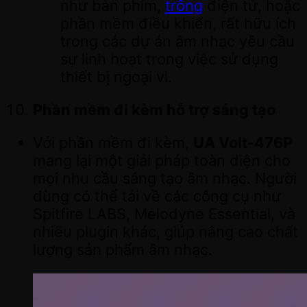
như bàn phím,
trống
điện tử, hoặc
phần mềm điều khiển, rất hữu ích
trong các dự án âm nhạc yêu cầu
sự linh hoạt trong việc sử dụng
thiết bị ngoại vi.
Phần mềm đi kèm hỗ trợ sáng tạo
Với phần mềm đi kèm,
UA Volt-476P
mang lại một giải pháp toàn diện cho
mọi nhu cầu sáng tạo âm nhạc. Người
dùng có thể tải về các công cụ như
Spitfire LABS, Melodyne Essential, và
nhiều plugin khác, giúp nâng cao chất
lượng sản phẩm âm nhạc.