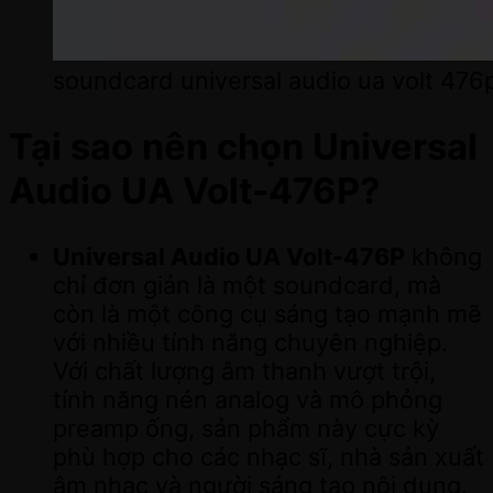
soundcard universal audio ua volt 476
Tại sao nên chọn Universal
Audio UA Volt-476P?
Universal Audio UA Volt-476P
không
chỉ đơn giản là một soundcard, mà
còn là một công cụ sáng tạo mạnh mẽ
với nhiều tính năng chuyên nghiệp.
Với chất lượng âm thanh vượt trội,
tính năng nén analog và mô phỏng
preamp ống, sản phẩm này cực kỳ
phù hợp cho các nhạc sĩ, nhà sản xuất
âm nhạc và người sáng tạo nội dung.