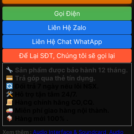
Gọi Điện
Liên Hệ Zalo
Liên Hệ Chat WhatApp
Để Lại SĐT, Chúng tôi sẽ gọi lại
Sản phẩm được bảo hành 12 tháng.
Trả góp qua thẻ tín dụng.
Đổi trả 7 ngày nếu lỗi NSX.
Hỗ trợ tận tâm 24/7.
Hàng chính hãng CO,CQ.
Miễn phí giao hàng nội thành.
Hàng mới 100% .
Xem thêm :
Audio Interface & Soundcard
,
Audio