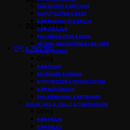
PHƠ GUITAR & HIỆU ỨNG
AMPLY GUITAR & BASS
ĐÀN MANDOLIN & BANJO
0914795185
ĐÀN UKULELE
PHỤ KIỆN GUITAR & BASS
VỆ SINH, BẢO DƯỠNG & LINH KIỆN
0914.795.185
PIANO & KEYBOARD
Đóng
ĐÀN PIANO
KEYBOARD & ORGAN
SYNTHESIZER & WORKSTATION
ĐÀN ACCORDION
PHỤ KIỆN PIANO & KEYBOARD
VIOLIN, VIOLA, CELLO & CONTRABASS
Đóng
ĐÀN VIOLIN
ĐÀN CELLO