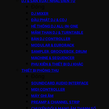
DJ & SẢN XUẤT NHẠC ĐIỆN TỬ
Đóng
DJ MIXER
ĐẦU PHÁT DJ & CDJ
HỆ THỐNG DJ ALL-IN-ONE
MÂM THAN DJ & TURNTABLE
BÀN DJ CONTROLLER
MODULAR & EURORACK
SAMPLER, GROOVEBOX, DRUM
MACHINE & SEQUENCER
PHỤ KIỆN & THIẾT BỊ DJ KHÁC
THIẾT BỊ PHÒNG THU
Đóng
SOUNDCARD AUDIO INTERFACE
MIDI CONTROLLER
MÁY GHI ÂM
PREAMP & CHANNEL STRIP
CHUYỂN ĐỔI & MẠNG ÂM THANH SỐ