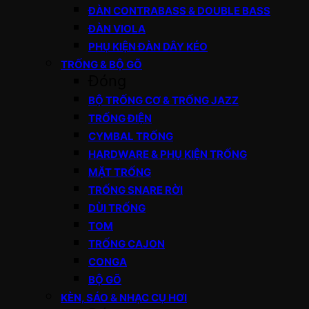
ĐÀN CONTRABASS & DOUBLE BASS
ĐÀN VIOLA
PHỤ KIỆN ĐÀN DÂY KÉO
TRỐNG & BỘ GÕ
Đóng
BỘ TRỐNG CƠ & TRỐNG JAZZ
TRỐNG ĐIỆN
CYMBAL TRỐNG
HARDWARE & PHỤ KIỆN TRỐNG
MẶT TRỐNG
TRỐNG SNARE RỜI
DÙI TRỐNG
TOM
TRỐNG CAJON
CONGA
BỘ GÕ
KÈN, SÁO & NHẠC CỤ HƠI