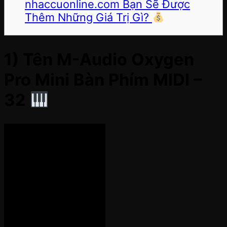
nhaccuonline.com Bạn Sẽ Được
Thêm Những Giá Trị Gì?
1) Tên M-Audio Oxygen
Pro Mini Bàn Phím MIDI –
32