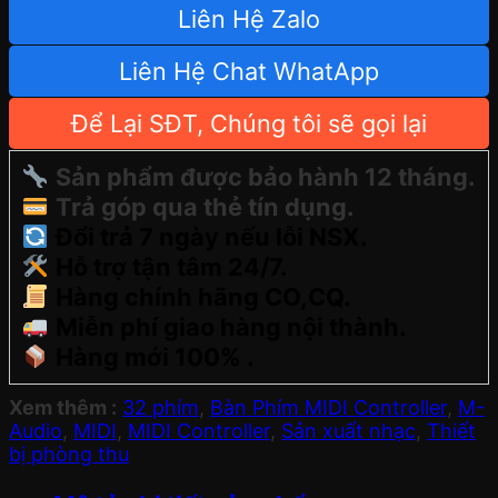
Liên Hệ Zalo
Liên Hệ Chat WhatApp
Để Lại SĐT, Chúng tôi sẽ gọi lại
Sản phẩm được bảo hành 12 tháng.
Trả góp qua thẻ tín dụng.
Đổi trả 7 ngày nếu lỗi NSX.
Hỗ trợ tận tâm 24/7.
Hàng chính hãng CO,CQ.
Miễn phí giao hàng nội thành.
Hàng mới 100% .
Xem thêm :
32 phím
,
Bàn Phím MIDI Controller
,
M-
Audio
,
MIDI
,
MIDI Controller
,
Sản xuất nhạc
,
Thiết
bị phòng thu