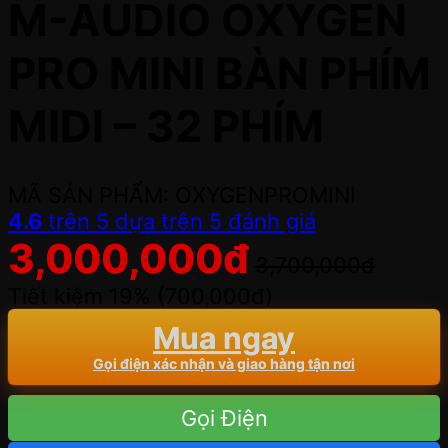
M-AUDIO OXYGEN
PRO MINI BÀN PHÍM
MIDI – 32 PHÍM
MÃ SẢN PHẨM: OXYGENPROMINI
4.6
trên 5 dựa trên
5
đánh giá
3,000,000
đ
3,700,000
đ
Tiết kiệm 19% (
700,000
đ
)
Mua ngay
Gọi điện xác nhận và giao hàng tận nơi
Gọi Điện