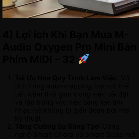
4) Lợi ích Khi Bạn Mua M-
Audio Oxygen Pro Mini Bàn
Phím MIDI – 32
Tối Ưu Hóa Quy Trình Làm Việc
: Với
tính năng auto-mapping, bạn có thể
tiết kiệm thời gian trong việc cài đặt
và tập trung vào việc sáng tạo âm
nhạc mà không bị gián đoạn bởi mặt
kỹ thuật.
Tăng Cường Sự Sáng Tạo
: Công
nghệ Smart Chord và Smart Scale mở