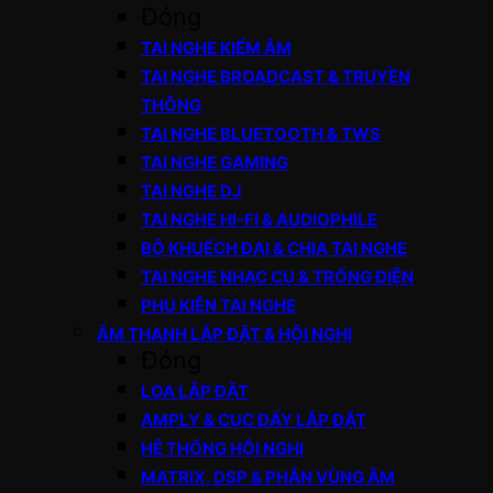
Đóng
TAI NGHE KIỂM ÂM
TAI NGHE BROADCAST & TRUYỀN
THÔNG
TAI NGHE BLUETOOTH & TWS
TAI NGHE GAMING
TAI NGHE DJ
TAI NGHE HI-FI & AUDIOPHILE
BỘ KHUẾCH ĐẠI & CHIA TAI NGHE
TAI NGHE NHẠC CỤ & TRỐNG ĐIỆN
PHỤ KIỆN TAI NGHE
ÂM THANH LẮP ĐẶT & HỘI NGHỊ
Đóng
LOA LẮP ĐẶT
AMPLY & CỤC ĐẨY LẮP ĐẶT
HỆ THỐNG HỘI NGHỊ
MATRIX, DSP & PHÂN VÙNG ÂM