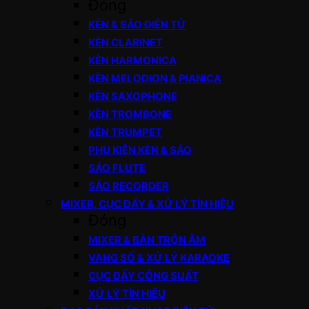
Đóng
KÈN & SÁO ĐIỆN TỬ
KÈN CLARINET
KÈN HARMONICA
KÈN MELODION & PIANICA
KÈN SAXOPHONE
KÈN TROMBONE
KÈN TRUMPET
PHỤ KIỆN KÈN & SÁO
SÁO FLUTE
SÁO RECORDER
MIXER, CỤC ĐẨY & XỬ LÝ TÍN HIỆU
Đóng
MIXER & BÀN TRỘN ÂM
VANG SỐ & XỬ LÝ KARAOKE
CỤC ĐẨY CÔNG SUẤT
XỬ LÝ TÍN HIỆU