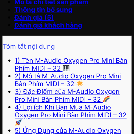
Mô tả chi tiết sản phẩm
Thông tin bổ sung
Đánh giá (5)
Đánh giá khách hàng
Tóm tắt nội dung
1) Tên M-Audio Oxygen Pro Mini Bàn
Phím MIDI – 32
2) Mô tả M-Audio Oxygen Pro Mini
Bàn Phím MIDI – 32
3) Đặc Điểm của M-Audio Oxygen
Pro Mini Bàn Phím MIDI – 32
4) Lợi ích Khi Bạn Mua M-Audio
Oxygen Pro Mini Bàn Phím MIDI – 32
5) Ứng Dụng của M-Audio Oxygen