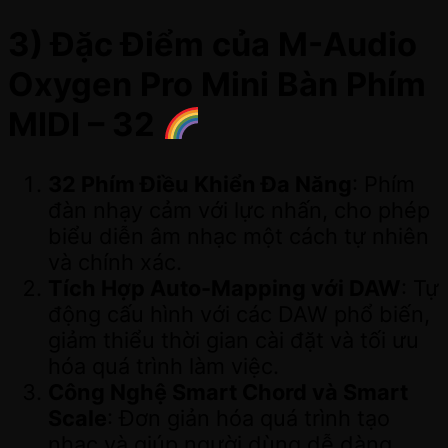
3) Đặc Điểm của M-Audio
Oxygen Pro Mini Bàn Phím
MIDI – 32
32 Phím Điều Khiển Đa Năng
: Phím
đàn nhạy cảm với lực nhấn, cho phép
biểu diễn âm nhạc một cách tự nhiên
và chính xác.
Tích Hợp Auto-Mapping với DAW
: Tự
động cấu hình với các DAW phổ biến,
giảm thiểu thời gian cài đặt và tối ưu
hóa quá trình làm việc.
Công Nghệ Smart Chord và Smart
Scale
: Đơn giản hóa quá trình tạo
nhạc và giúp người dùng dễ dàng