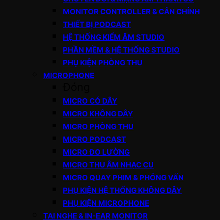
MONITOR CONTROLLER & CÂN CHỈNH
THIẾT BỊ PODCAST
HỆ THỐNG KIỂM ÂM STUDIO
PHẦN MỀM & HỆ THỐNG STUDIO
PHỤ KIỆN PHÒNG THU
MICROPHONE
Đóng
MICRO CÓ DÂY
MICRO KHÔNG DÂY
MICRO PHÒNG THU
MICRO PODCAST
MICRO ĐO LƯỜNG
MICRO THU ÂM NHẠC CỤ
MICRO QUAY PHIM & PHỎNG VẤN
PHỤ KIỆN HỆ THỐNG KHÔNG DÂY
PHỤ KIỆN MICROPHONE
TAI NGHE & IN-EAR MONITOR