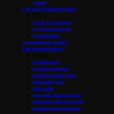
THANH
LOA & HỆ THỐNG ÂM THANH
Đóng
LOA HI-FI & GIA ĐÌNH
LOA SÂN KHẤU & PA
LOA KARAOKE
LOA DI ĐỘNG & LOA KÉO
ÁNH SÁNG SÂN KHẤU
Đóng
MOVING HEAD
STROBE & BLINDER
ĐÈN PAR & WASH TĨNH
ĐÈN CHIẾU TĨNH
ĐÈN LASER
MÁY HIỆU ỨNG SÂN KHẤU
BÀN ĐIỀU KHIỂN ÁNH SÁNG
ĐÈN HIỆU ỨNG SÂN KHẤU