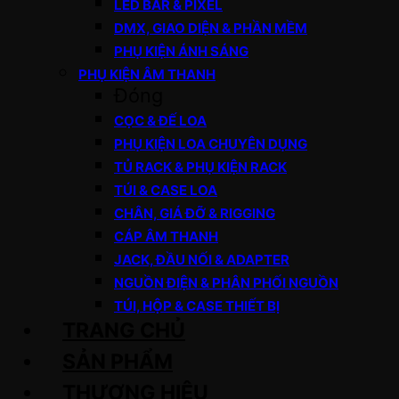
LED BAR & PIXEL
DMX, GIAO DIỆN & PHẦN MỀM
PHỤ KIỆN ÁNH SÁNG
PHỤ KIỆN ÂM THANH
Đóng
CỌC & ĐẾ LOA
PHỤ KIỆN LOA CHUYÊN DỤNG
TỦ RACK & PHỤ KIỆN RACK
TÚI & CASE LOA
CHÂN, GIÁ ĐỠ & RIGGING
CÁP ÂM THANH
JACK, ĐẦU NỐI & ADAPTER
NGUỒN ĐIỆN & PHÂN PHỐI NGUỒN
TÚI, HỘP & CASE THIẾT BỊ
TRANG CHỦ
SẢN PHẨM
THƯƠNG HIỆU