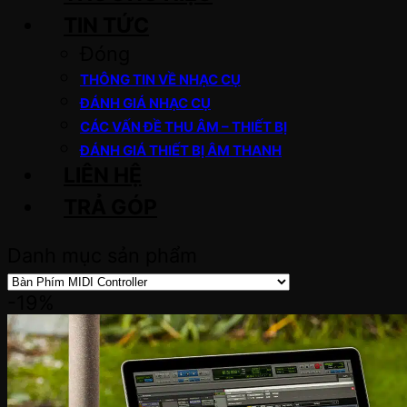
TIN TỨC
Đóng
THÔNG TIN VỀ NHẠC CỤ
ĐÁNH GIÁ NHẠC CỤ
CÁC VẤN ĐỀ THU ÂM – THIẾT BỊ
ĐÁNH GIÁ THIẾT BỊ ÂM THANH
LIÊN HỆ
TRẢ GÓP
Danh mục sản phẩm
-19%