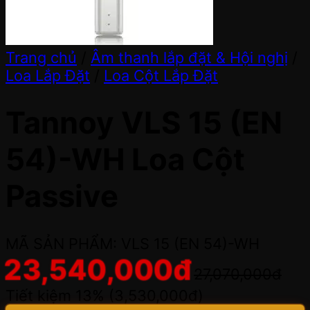
Trang chủ
/
Âm thanh lắp đặt & Hội nghị
/
Loa Lắp Đặt
/
Loa Cột Lắp Đặt
Tannoy VLS 15 (EN
54)-WH Loa Cột
Passive
MÃ SẢN PHẨM: VLS 15 (EN 54)-WH
23,540,000
đ
27,070,000
đ
Tiết kiệm 13% (
3,530,000
đ
)