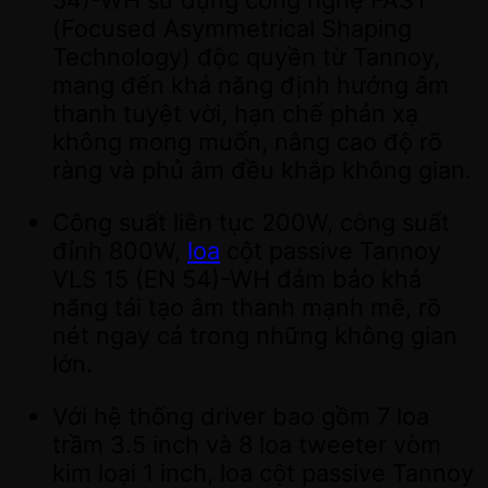
54)-WH sử dụng công nghệ FAST
(Focused Asymmetrical Shaping
Technology) độc quyền từ Tannoy,
mang đến khả năng định hướng âm
thanh tuyệt vời, hạn chế phản xạ
không mong muốn, nâng cao độ rõ
ràng và phủ âm đều khắp không gian.
Công suất liên tục 200W, công suất
đỉnh 800W,
loa
cột passive Tannoy
VLS 15 (EN 54)-WH đảm bảo khả
năng tái tạo âm thanh mạnh mẽ, rõ
nét ngay cả trong những không gian
lớn.
Với hệ thống driver bao gồm 7 loa
trầm 3.5 inch và 8 loa tweeter vòm
kim loại 1 inch, loa cột passive Tannoy