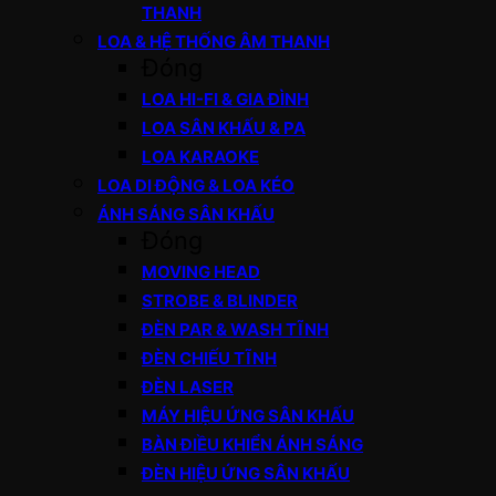
THANH
LOA & HỆ THỐNG ÂM THANH
Đóng
LOA HI-FI & GIA ĐÌNH
LOA SÂN KHẤU & PA
LOA KARAOKE
LOA DI ĐỘNG & LOA KÉO
ÁNH SÁNG SÂN KHẤU
Đóng
MOVING HEAD
STROBE & BLINDER
ĐÈN PAR & WASH TĨNH
ĐÈN CHIẾU TĨNH
ĐÈN LASER
MÁY HIỆU ỨNG SÂN KHẤU
BÀN ĐIỀU KHIỂN ÁNH SÁNG
ĐÈN HIỆU ỨNG SÂN KHẤU