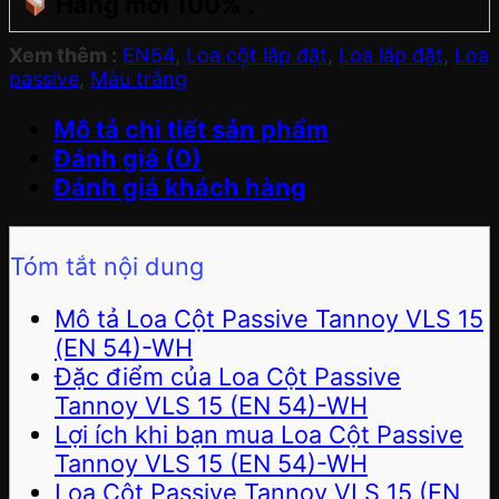
Hàng mới 100% .
Xem thêm :
EN54
,
Loa cột lắp đặt
,
Loa lắp đặt
,
Loa
passive
,
Màu trắng
Mô tả chi tiết sản phẩm
Đánh giá (0)
Đánh giá khách hàng
Tóm tắt nội dung
Mô tả Loa Cột Passive Tannoy VLS 15
(EN 54)-WH
Đặc điểm của Loa Cột Passive
Tannoy VLS 15 (EN 54)-WH
Lợi ích khi bạn mua Loa Cột Passive
Tannoy VLS 15 (EN 54)-WH
Loa Cột Passive Tannoy VLS 15 (EN