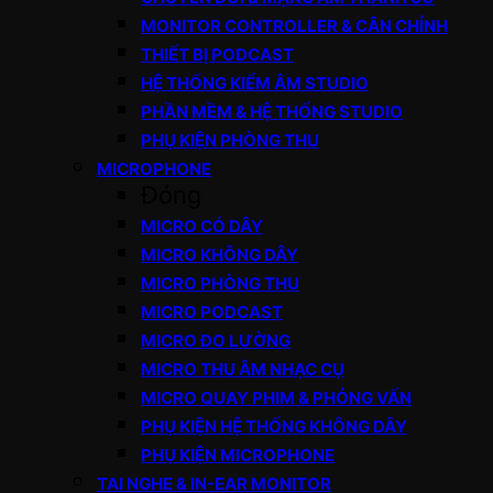
MONITOR CONTROLLER & CÂN CHỈNH
THIẾT BỊ PODCAST
HỆ THỐNG KIỂM ÂM STUDIO
PHẦN MỀM & HỆ THỐNG STUDIO
PHỤ KIỆN PHÒNG THU
MICROPHONE
Đóng
MICRO CÓ DÂY
MICRO KHÔNG DÂY
MICRO PHÒNG THU
MICRO PODCAST
MICRO ĐO LƯỜNG
MICRO THU ÂM NHẠC CỤ
MICRO QUAY PHIM & PHỎNG VẤN
PHỤ KIỆN HỆ THỐNG KHÔNG DÂY
PHỤ KIỆN MICROPHONE
TAI NGHE & IN-EAR MONITOR