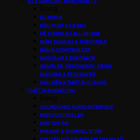
DJ & SẢN XUẤT NHẠC ĐIỆN TỬ
Đóng
DJ MIXER
ĐẦU PHÁT DJ & CDJ
HỆ THỐNG DJ ALL-IN-ONE
MÂM THAN DJ & TURNTABLE
BÀN DJ CONTROLLER
MODULAR & EURORACK
SAMPLER, GROOVEBOX, DRUM
MACHINE & SEQUENCER
PHỤ KIỆN & THIẾT BỊ DJ KHÁC
THIẾT BỊ PHÒNG THU
Đóng
SOUNDCARD AUDIO INTERFACE
MIDI CONTROLLER
MÁY GHI ÂM
PREAMP & CHANNEL STRIP
CHUYỂN ĐỔI & MẠNG ÂM THANH SỐ