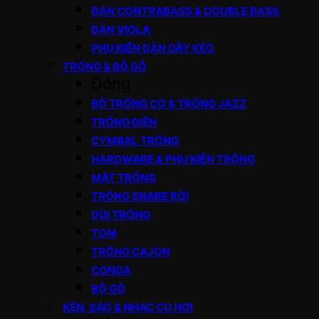
ĐÀN CONTRABASS & DOUBLE BASS
ĐÀN VIOLA
PHỤ KIỆN ĐÀN DÂY KÉO
TRỐNG & BỘ GÕ
Đóng
BỘ TRỐNG CƠ & TRỐNG JAZZ
TRỐNG ĐIỆN
CYMBAL TRỐNG
HARDWARE & PHỤ KIỆN TRỐNG
MẶT TRỐNG
TRỐNG SNARE RỜI
DÙI TRỐNG
TOM
TRỐNG CAJON
CONGA
BỘ GÕ
KÈN, SÁO & NHẠC CỤ HƠI