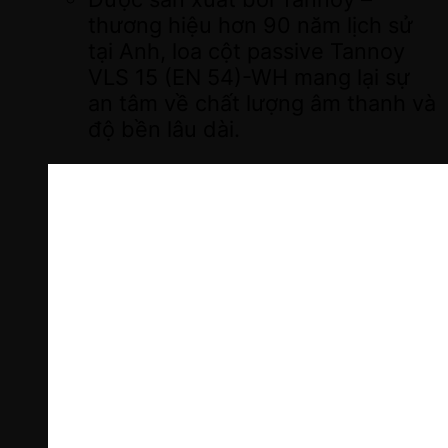
thương hiệu hơn 90 năm lịch sử
tại Anh, loa cột passive Tannoy
VLS 15 (EN 54)-WH mang lại sự
an tâm về chất lượng âm thanh và
độ bền lâu dài.