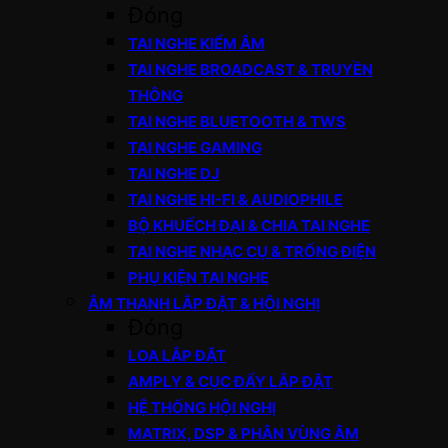
Đóng
TAI NGHE KIỂM ÂM
TAI NGHE BROADCAST & TRUYỀN
THÔNG
TAI NGHE BLUETOOTH & TWS
TAI NGHE GAMING
TAI NGHE DJ
TAI NGHE HI-FI & AUDIOPHILE
BỘ KHUẾCH ĐẠI & CHIA TAI NGHE
TAI NGHE NHẠC CỤ & TRỐNG ĐIỆN
PHỤ KIỆN TAI NGHE
ÂM THANH LẮP ĐẶT & HỘI NGHỊ
Đóng
LOA LẮP ĐẶT
AMPLY & CỤC ĐẨY LẮP ĐẶT
HỆ THỐNG HỘI NGHỊ
MATRIX, DSP & PHÂN VÙNG ÂM