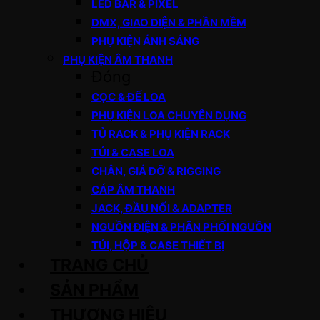
LED BAR & PIXEL
DMX, GIAO DIỆN & PHẦN MỀM
PHỤ KIỆN ÁNH SÁNG
PHỤ KIỆN ÂM THANH
Đóng
CỌC & ĐẾ LOA
PHỤ KIỆN LOA CHUYÊN DỤNG
TỦ RACK & PHỤ KIỆN RACK
TÚI & CASE LOA
CHÂN, GIÁ ĐỠ & RIGGING
CÁP ÂM THANH
JACK, ĐẦU NỐI & ADAPTER
NGUỒN ĐIỆN & PHÂN PHỐI NGUỒN
TÚI, HỘP & CASE THIẾT BỊ
TRANG CHỦ
SẢN PHẨM
THƯƠNG HIỆU