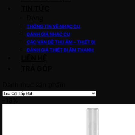
TIN TỨC
Đóng
THÔNG TIN VỀ NHẠC CỤ
ĐÁNH GIÁ NHẠC CỤ
CÁC VẤN ĐỀ THU ÂM – THIẾT BỊ
ĐÁNH GIÁ THIẾT BỊ ÂM THANH
LIÊN HỆ
TRẢ GÓP
Danh mục sản phẩm
-13%