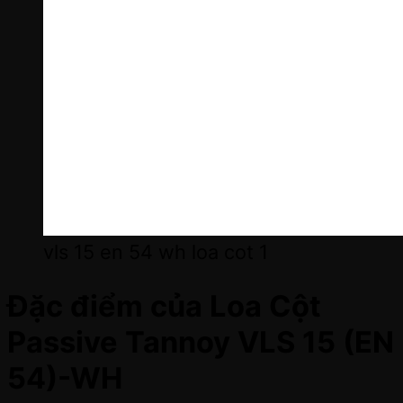
vls 15 en 54 wh loa cot 1
Đặc điểm của Loa Cột
Passive Tannoy VLS 15 (EN
54)-WH