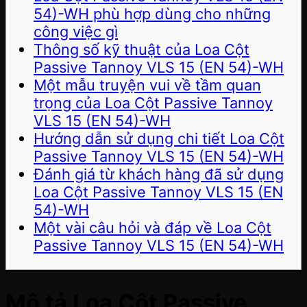
54)-WH phù hợp dùng cho những
công việc gì
Thông số kỹ thuật của Loa Cột
Passive Tannoy VLS 15 (EN 54)-WH
Một mẫu truyện vui về tầm quan
trọng của Loa Cột Passive Tannoy
VLS 15 (EN 54)-WH
Hướng dẫn sử dụng chi tiết Loa Cột
Passive Tannoy VLS 15 (EN 54)-WH
Đánh giá từ khách hàng đã sử dụng
Loa Cột Passive Tannoy VLS 15 (EN
54)-WH
Một vài câu hỏi và đáp về Loa Cột
Passive Tannoy VLS 15 (EN 54)-WH
Mô tả Loa Cột Passive