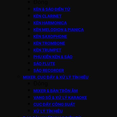
Đóng
KÈN & SÁO ĐIỆN TỬ
KÈN CLARINET
KÈN HARMONICA
KÈN MELODION & PIANICA
KÈN SAXOPHONE
KÈN TROMBONE
KÈN TRUMPET
PHỤ KIỆN KÈN & SÁO
SÁO FLUTE
SÁO RECORDER
MIXER, CỤC ĐẨY & XỬ LÝ TÍN HIỆU
Đóng
MIXER & BÀN TRỘN ÂM
VANG SỐ & XỬ LÝ KARAOKE
CỤC ĐẨY CÔNG SUẤT
XỬ LÝ TÍN HIỆU