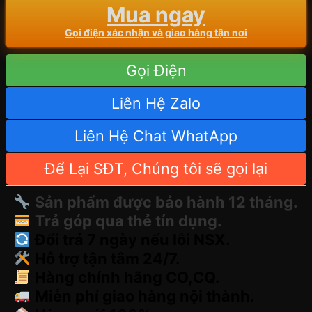
Mua ngay
Gọi điện xác nhận và giao hàng tận nơi
Gọi Điện
Liên Hệ Zalo
Liên Hệ Chat WhatApp
Để Lại SĐT, Chúng tôi sẽ gọi lại
Sản phẩm được bảo hành 12 tháng.
Trả góp qua thẻ tín dụng.
Đổi trả 7 ngày nếu lỗi NSX.
Hỗ trợ tận tâm 24/7.
Hàng chính hãng CO,CQ.
Miễn phí giao hàng nội thành.