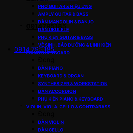
PHƠ GUITAR & HIỆU ỨNG
AMPLY GUITAR & BASS
ĐÀN MANDOLIN & BANJO
0914795185
ĐÀN UKULELE
PHỤ KIỆN GUITAR & BASS
VỆ SINH, BẢO DƯỠNG & LINH KIỆN
0914.795.185
PIANO & KEYBOARD
Đóng
ĐÀN PIANO
KEYBOARD & ORGAN
SYNTHESIZER & WORKSTATION
ĐÀN ACCORDION
PHỤ KIỆN PIANO & KEYBOARD
VIOLIN, VIOLA, CELLO & CONTRABASS
Đóng
ĐÀN VIOLIN
ĐÀN CELLO