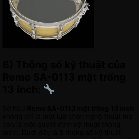
6) Thông số kỹ thuật của
Remo SA-0113 mặt trống
13 inch:
Sở hữu
Remo SA-0113 mặt trống 13 inch
không chỉ là một lựa chọn nghệ thuật mà
còn là một quyết định kỹ thuật thông
minh. Dưới đây là 8 thông số kỹ thuật