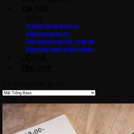
TIN TỨC
Đóng
THÔNG TIN VỀ NHẠC CỤ
ĐÁNH GIÁ NHẠC CỤ
CÁC VẤN ĐỀ THU ÂM – THIẾT BỊ
ĐÁNH GIÁ THIẾT BỊ ÂM THANH
LIÊN HỆ
TRẢ GÓP
Danh mục sản phẩm
-15%