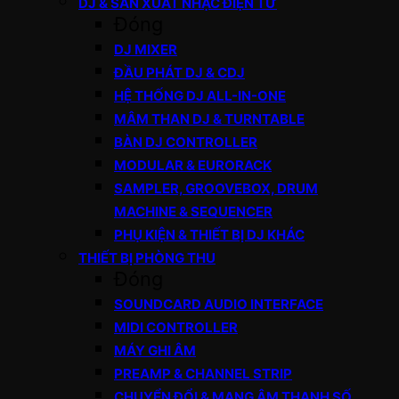
DJ & SẢN XUẤT NHẠC ĐIỆN TỬ
Đóng
DJ MIXER
ĐẦU PHÁT DJ & CDJ
HỆ THỐNG DJ ALL-IN-ONE
MÂM THAN DJ & TURNTABLE
BÀN DJ CONTROLLER
MODULAR & EURORACK
SAMPLER, GROOVEBOX, DRUM
MACHINE & SEQUENCER
PHỤ KIỆN & THIẾT BỊ DJ KHÁC
THIẾT BỊ PHÒNG THU
Đóng
SOUNDCARD AUDIO INTERFACE
MIDI CONTROLLER
MÁY GHI ÂM
PREAMP & CHANNEL STRIP
CHUYỂN ĐỔI & MẠNG ÂM THANH SỐ