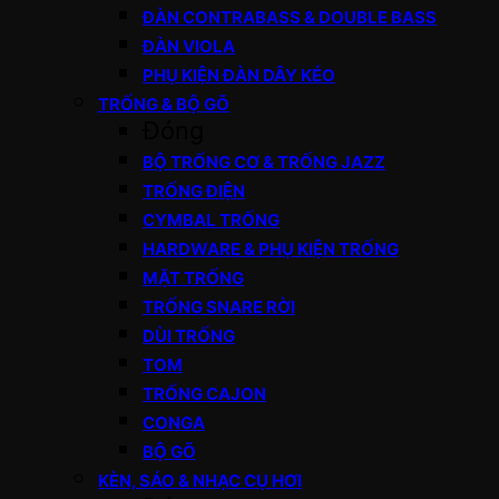
ĐÀN CONTRABASS & DOUBLE BASS
ĐÀN VIOLA
PHỤ KIỆN ĐÀN DÂY KÉO
TRỐNG & BỘ GÕ
Đóng
BỘ TRỐNG CƠ & TRỐNG JAZZ
TRỐNG ĐIỆN
CYMBAL TRỐNG
HARDWARE & PHỤ KIỆN TRỐNG
MẶT TRỐNG
TRỐNG SNARE RỜI
DÙI TRỐNG
TOM
TRỐNG CAJON
CONGA
BỘ GÕ
KÈN, SÁO & NHẠC CỤ HƠI