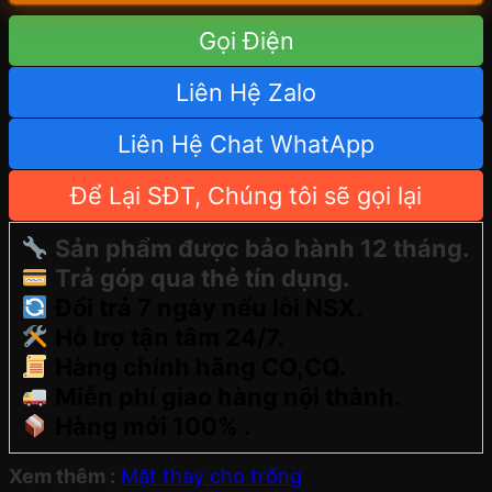
Gọi Điện
Liên Hệ Zalo
Liên Hệ Chat WhatApp
Để Lại SĐT, Chúng tôi sẽ gọi lại
Sản phẩm được bảo hành 12 tháng.
Trả góp qua thẻ tín dụng.
Đổi trả 7 ngày nếu lỗi NSX.
Hỗ trợ tận tâm 24/7.
Hàng chính hãng CO,CQ.
Miễn phí giao hàng nội thành.
Hàng mới 100% .
Xem thêm :
Mặt thay cho trống