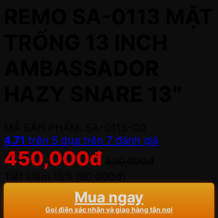
REMO SA-0113 MẶT
TRỐNG 13 INCH
AMBASSADOR
HAZY SNARE 13″
MÃ SẢN PHẨM: SA-0113-00
4.71
trên 5 dựa trên
7
đánh giá
450,000
đ
530,000
đ
Tiết kiệm 15% (
80,000
đ
)
Mua ngay
Gọi điện xác nhận và giao hàng tận nơi