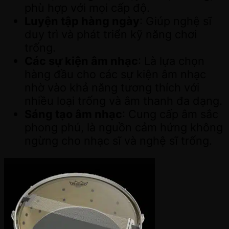
phù hợp với mọi cấp độ.
Luyện tập hàng ngày
: Giúp nghệ sĩ
duy trì và phát triển kỹ năng chơi
trống.
Các sự kiện âm nhạc
: Là lựa chọn
hàng đầu cho các sự kiện âm nhạc
nhờ vào khả năng tương thích với
nhiều loại trống và âm thanh đa dạng.
Sáng tạo âm nhạc
: Cung cấp âm sắc
phong phú, là nguồn cảm hứng không
ngừng cho nhạc sĩ và nghệ sĩ trống.