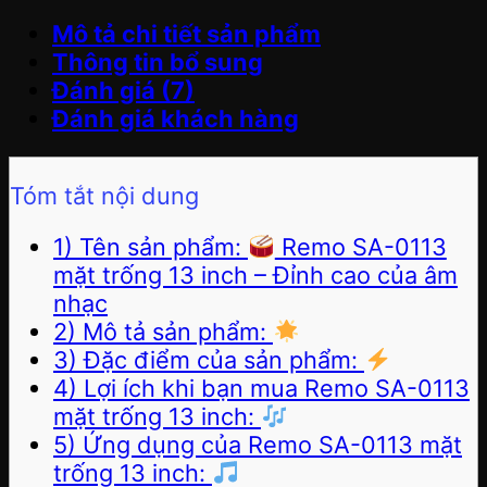
Mô tả chi tiết sản phẩm
Thông tin bổ sung
Đánh giá (7)
Đánh giá khách hàng
Tóm tắt nội dung
1) Tên sản phẩm:
Remo SA-0113
mặt trống 13 inch – Đỉnh cao của âm
nhạc
2) Mô tả sản phẩm:
3) Đặc điểm của sản phẩm:
4) Lợi ích khi bạn mua Remo SA-0113
mặt trống 13 inch:
5) Ứng dụng của Remo SA-0113 mặt
trống 13 inch: