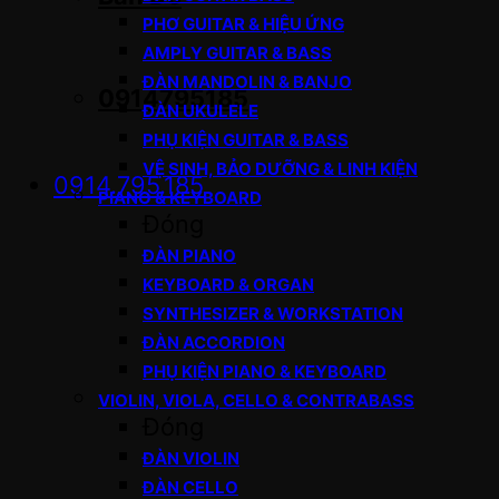
PHƠ GUITAR & HIỆU ỨNG
AMPLY GUITAR & BASS
ĐÀN MANDOLIN & BANJO
0914795185
ĐÀN UKULELE
PHỤ KIỆN GUITAR & BASS
VỆ SINH, BẢO DƯỠNG & LINH KIỆN
0914.795.185
PIANO & KEYBOARD
Đóng
ĐÀN PIANO
KEYBOARD & ORGAN
SYNTHESIZER & WORKSTATION
ĐÀN ACCORDION
PHỤ KIỆN PIANO & KEYBOARD
VIOLIN, VIOLA, CELLO & CONTRABASS
Đóng
ĐÀN VIOLIN
ĐÀN CELLO