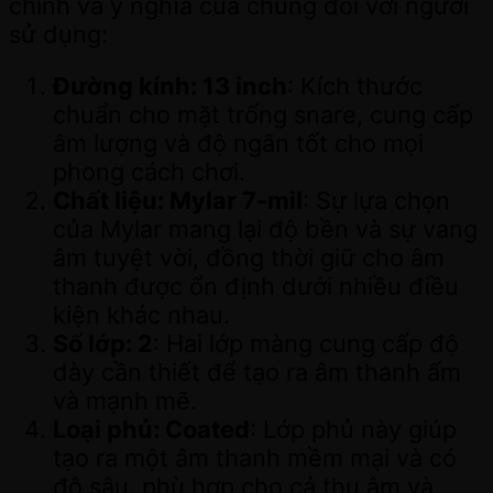
chính và ý nghĩa của chúng đối với người
sử dụng:
Đường kính: 13 inch
: Kích thước
chuẩn cho mặt trống snare, cung cấp
âm lượng và độ ngân tốt cho mọi
phong cách chơi.
Chất liệu: Mylar 7-mil
: Sự lựa chọn
của Mylar mang lại độ bền và sự vang
âm tuyệt vời, đồng thời giữ cho âm
thanh được ổn định dưới nhiều điều
kiện khác nhau.
Số lớp: 2
: Hai lớp màng cung cấp độ
dày cần thiết để tạo ra âm thanh ấm
và mạnh mẽ.
Loại phủ: Coated
: Lớp phủ này giúp
tạo ra một âm thanh mềm mại và có
độ sâu, phù hợp cho cả thu âm và