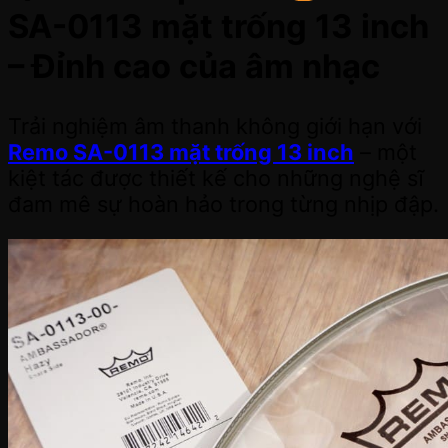
SA-0113 mặt trống 13 inch
– Đỉnh cao của âm nhạc
Trải nghiệm âm thanh không giới hạn với
Remo SA-0113 mặt trống 13 inch
– một
kiệt tác được thiết kế cho những nghệ sĩ
đam mê sự hoàn hảo trong từng nhịp đập.