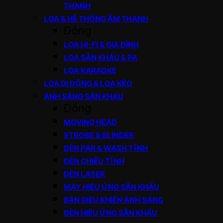
THANH
LOA & HỆ THỐNG ÂM THANH
Đóng
LOA HI-FI & GIA ĐÌNH
LOA SÂN KHẤU & PA
LOA KARAOKE
LOA DI ĐỘNG & LOA KÉO
ÁNH SÁNG SÂN KHẤU
Đóng
MOVING HEAD
STROBE & BLINDER
ĐÈN PAR & WASH TĨNH
ĐÈN CHIẾU TĨNH
ĐÈN LASER
MÁY HIỆU ỨNG SÂN KHẤU
BÀN ĐIỀU KHIỂN ÁNH SÁNG
ĐÈN HIỆU ỨNG SÂN KHẤU