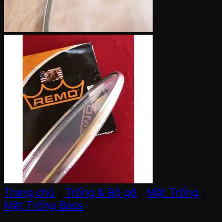
Trang chủ
/
Trống & Bộ gõ
/
Mặt Trống
/
Mặt Trống Bass