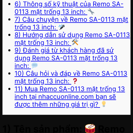
6) Thông số kỹ thuật của Remo SA-
0113 mặt trống 13 inch:
7) Câu chuyện về Remo SA-0113 mặt
trống 13 inch:
8) Hướng dẫn sử dụng Remo SA-0113
mặt trống 13 inch:
9) Đánh giá từ khách hàng đã sử
dụng Remo SA-0113 mặt trống 13
inch:
10) Câu hỏi và đáp về Remo SA-0113
mặt trống 13 inch:
11) Mua Remo SA-0113 mặt trống 13
inch tại nhaccuonline.com bạn sẽ
được thêm những giá trị gì?
1) Tên sản phẩm:
Remo