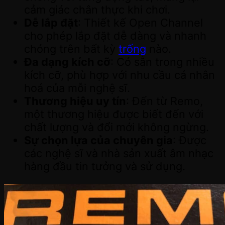
cảm giác chân thực khi chơi.
Dễ lắp đặt
: Thiết kế Open Channel
cho phép lắp đặt dễ dàng và nhanh
chóng trên bất kỳ
trống
nào.
Đa dạng kích cỡ
: Có sẵn trong nhiều
kích cỡ, phù hợp với nhu cầu cá nhân
hoá của mỗi nghệ sĩ.
Thương hiệu uy tín
: Đến từ Remo,
một thương hiệu được biết đến với
chất lượng và đổi mới không ngừng.
Sự chọn lựa của chuyên gia
: Được
các nghệ sĩ và nhà sản xuất âm nhạc
hàng đầu tin tưởng và sử dụng.