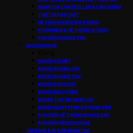
MONITOR CONTROLLER & CÂN CHỈNH
THIẾT BỊ PODCAST
HỆ THỐNG KIỂM ÂM STUDIO
PHẦN MỀM & HỆ THỐNG STUDIO
PHỤ KIỆN PHÒNG THU
MICROPHONE
Đóng
MICRO CÓ DÂY
MICRO KHÔNG DÂY
MICRO PHÒNG THU
MICRO PODCAST
MICRO ĐO LƯỜNG
MICRO THU ÂM NHẠC CỤ
MICRO QUAY PHIM & PHỎNG VẤN
PHỤ KIỆN HỆ THỐNG KHÔNG DÂY
PHỤ KIỆN MICROPHONE
TAI NGHE & IN-EAR MONITOR