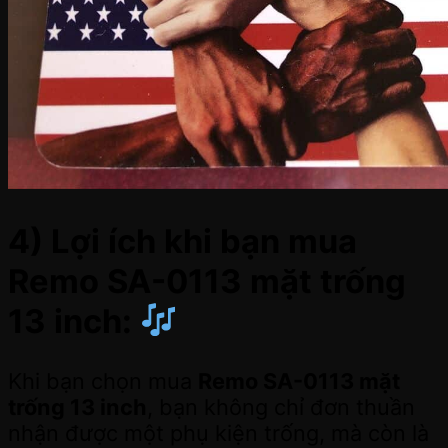
4) Lợi ích khi bạn mua
Remo SA-0113 mặt trống
13 inch:
Khi bạn chọn mua
Remo SA-0113 mặt
trống 13 inch
, bạn không chỉ đơn thuần
nhận được một phụ kiện trống, mà còn là