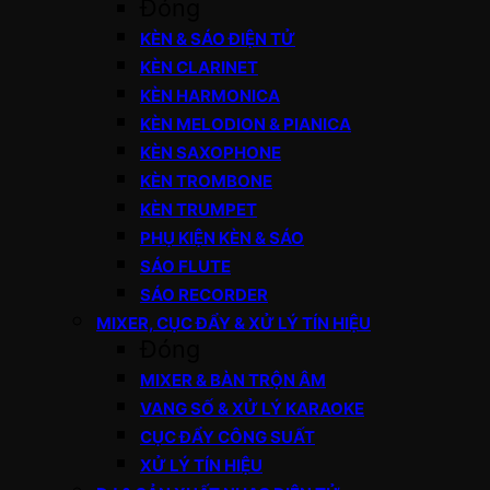
Đóng
KÈN & SÁO ĐIỆN TỬ
KÈN CLARINET
KÈN HARMONICA
KÈN MELODION & PIANICA
KÈN SAXOPHONE
KÈN TROMBONE
KÈN TRUMPET
PHỤ KIỆN KÈN & SÁO
SÁO FLUTE
SÁO RECORDER
MIXER, CỤC ĐẨY & XỬ LÝ TÍN HIỆU
Đóng
MIXER & BÀN TRỘN ÂM
VANG SỐ & XỬ LÝ KARAOKE
CỤC ĐẨY CÔNG SUẤT
XỬ LÝ TÍN HIỆU