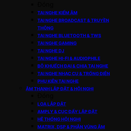
Đóng
TAI NGHE KIỂM ÂM
TAI NGHE BROADCAST & TRUYỀN
THÔNG
TAI NGHE BLUETOOTH & TWS
TAI NGHE GAMING
TAI NGHE DJ
TAI NGHE HI-FI & AUDIOPHILE
BỘ KHUẾCH ĐẠI & CHIA TAI NGHE
TAI NGHE NHẠC CỤ & TRỐNG ĐIỆN
PHỤ KIỆN TAI NGHE
ÂM THANH LẮP ĐẶT & HỘI NGHỊ
Đóng
LOA LẮP ĐẶT
AMPLY & CỤC ĐẨY LẮP ĐẶT
HỆ THỐNG HỘI NGHỊ
MATRIX, DSP & PHÂN VÙNG ÂM