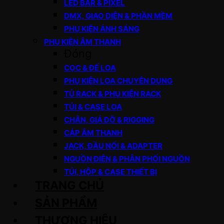
LED BAR & PIXEL
DMX, GIAO DIỆN & PHẦN MỀM
PHỤ KIỆN ÁNH SÁNG
PHỤ KIỆN ÂM THANH
Đóng
CỌC & ĐẾ LOA
PHỤ KIỆN LOA CHUYÊN DỤNG
TỦ RACK & PHỤ KIỆN RACK
TÚI & CASE LOA
CHÂN, GIÁ ĐỠ & RIGGING
CÁP ÂM THANH
JACK, ĐẦU NỐI & ADAPTER
NGUỒN ĐIỆN & PHÂN PHỐI NGUỒN
TÚI, HỘP & CASE THIẾT BỊ
TRANG CHỦ
SẢN PHẨM
THƯƠNG HIỆU