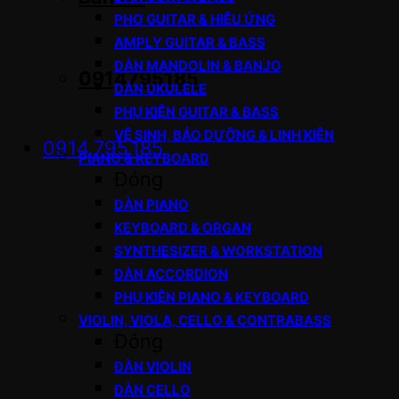
PHƠ GUITAR & HIỆU ỨNG
AMPLY GUITAR & BASS
ĐÀN MANDOLIN & BANJO
0914795185
ĐÀN UKULELE
PHỤ KIỆN GUITAR & BASS
VỆ SINH, BẢO DƯỠNG & LINH KIỆN
0914.795.185
PIANO & KEYBOARD
Đóng
ĐÀN PIANO
KEYBOARD & ORGAN
SYNTHESIZER & WORKSTATION
ĐÀN ACCORDION
PHỤ KIỆN PIANO & KEYBOARD
VIOLIN, VIOLA, CELLO & CONTRABASS
Đóng
ĐÀN VIOLIN
ĐÀN CELLO