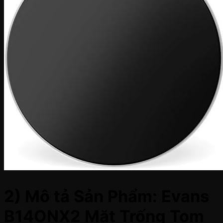
2) Mô tả Sản Phẩm: Evans
B14ONX2 Mặt Trống Tom