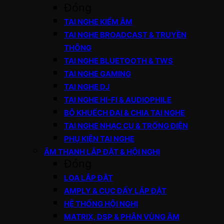
Đóng
TAI NGHE KIỂM ÂM
TAI NGHE BROADCAST & TRUYỀN
THÔNG
TAI NGHE BLUETOOTH & TWS
TAI NGHE GAMING
TAI NGHE DJ
TAI NGHE HI-FI & AUDIOPHILE
BỘ KHUẾCH ĐẠI & CHIA TAI NGHE
TAI NGHE NHẠC CỤ & TRỐNG ĐIỆN
PHỤ KIỆN TAI NGHE
ÂM THANH LẮP ĐẶT & HỘI NGHỊ
Đóng
LOA LẮP ĐẶT
AMPLY & CỤC ĐẨY LẮP ĐẶT
HỆ THỐNG HỘI NGHỊ
MATRIX, DSP & PHÂN VÙNG ÂM