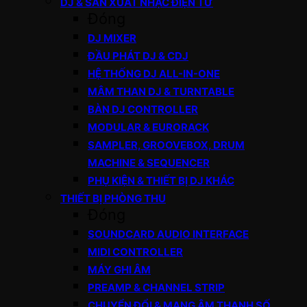
DJ & SẢN XUẤT NHẠC ĐIỆN TỬ
Đóng
DJ MIXER
ĐẦU PHÁT DJ & CDJ
HỆ THỐNG DJ ALL-IN-ONE
MÂM THAN DJ & TURNTABLE
BÀN DJ CONTROLLER
MODULAR & EURORACK
SAMPLER, GROOVEBOX, DRUM
MACHINE & SEQUENCER
PHỤ KIỆN & THIẾT BỊ DJ KHÁC
THIẾT BỊ PHÒNG THU
Đóng
SOUNDCARD AUDIO INTERFACE
MIDI CONTROLLER
MÁY GHI ÂM
PREAMP & CHANNEL STRIP
CHUYỂN ĐỔI & MẠNG ÂM THANH SỐ