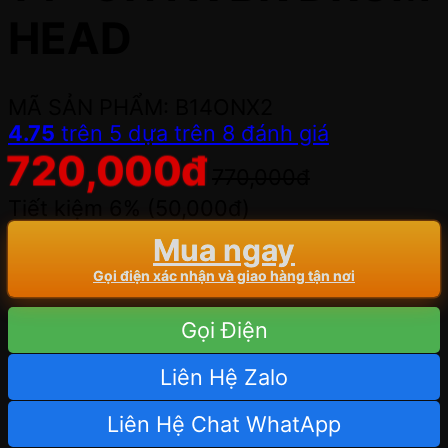
HEAD
MÃ SẢN PHẨM: B14ONX2
4.75
trên 5 dựa trên
8
đánh giá
720,000
đ
770,000
đ
Tiết kiệm 6% (
50,000
đ
)
Mua ngay
Gọi điện xác nhận và giao hàng tận nơi
Gọi Điện
Liên Hệ Zalo
Liên Hệ Chat WhatApp