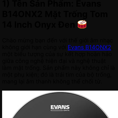
1) Tên Sản Phẩm: Evans
B14ONX2 Mặt Trống Tom
14 Inch Onyx Đen
Chào mừng bạn đến với thế giới âm nhạc
không giới hạn cùng với
Evans B14ONX2
,
một biểu tượng của sự kết hợp hoàn hảo
giữa công nghệ hiện đại và nghệ thuật
làm mặt trống. Sản phẩm này không chỉ là
một phụ kiện; đó là trái tim của bộ trống,
mang lại âm thanh không thể chối từ.