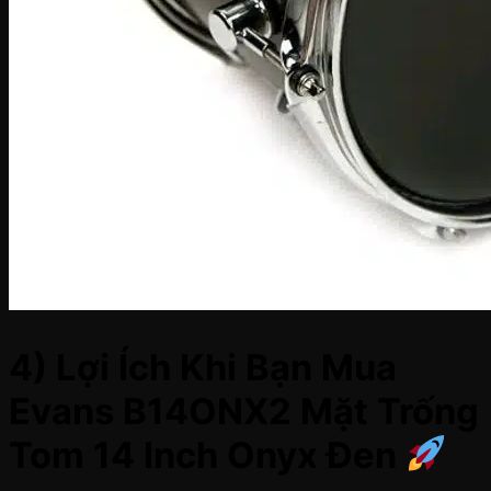
4) Lợi Ích Khi Bạn Mua
Evans B14ONX2 Mặt Trống
Tom 14 Inch Onyx Đen