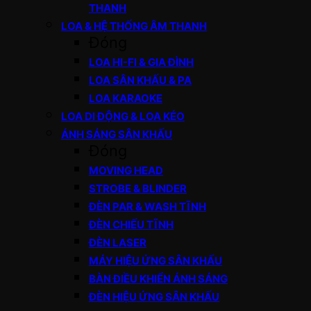
THANH
LOA & HỆ THỐNG ÂM THANH
Đóng
LOA HI-FI & GIA ĐÌNH
LOA SÂN KHẤU & PA
LOA KARAOKE
LOA DI ĐỘNG & LOA KÉO
ÁNH SÁNG SÂN KHẤU
Đóng
MOVING HEAD
STROBE & BLINDER
ĐÈN PAR & WASH TĨNH
ĐÈN CHIẾU TĨNH
ĐÈN LASER
MÁY HIỆU ỨNG SÂN KHẤU
BÀN ĐIỀU KHIỂN ÁNH SÁNG
ĐÈN HIỆU ỨNG SÂN KHẤU