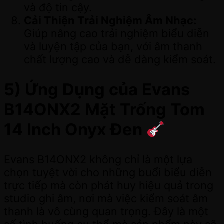
và độ tin cậy.
Cải Thiện Trải Nghiệm Âm Nhạc:
Giúp nâng cao trải nghiệm biểu diễn
và luyện tập của bạn, với âm thanh
chất lượng cao và dễ dàng kiểm soát.
5) Ứng Dụng của Evans
B14ONX2 Mặt Trống Tom
14 Inch Onyx Đen
Evans B14ONX2 không chỉ là một lựa
chọn tuyệt vời cho những buổi biểu diễn
trực tiếp mà còn phát huy hiệu quả trong
studio ghi âm, nơi mà việc kiểm soát âm
thanh là vô cùng quan trọng. Đây là một