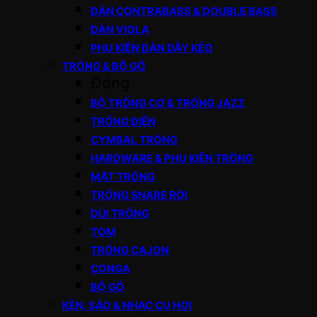
ĐÀN CONTRABASS & DOUBLE BASS
ĐÀN VIOLA
PHỤ KIỆN ĐÀN DÂY KÉO
TRỐNG & BỘ GÕ
Đóng
BỘ TRỐNG CƠ & TRỐNG JAZZ
TRỐNG ĐIỆN
CYMBAL TRỐNG
HARDWARE & PHỤ KIỆN TRỐNG
MẶT TRỐNG
TRỐNG SNARE RỜI
DÙI TRỐNG
TOM
TRỐNG CAJON
CONGA
BỘ GÕ
KÈN, SÁO & NHẠC CỤ HƠI