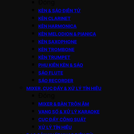
Đóng
KÈN & SÁO ĐIỆN TỬ
KÈN CLARINET
KÈN HARMONICA
KÈN MELODION & PIANICA
KÈN SAXOPHONE
KÈN TROMBONE
KÈN TRUMPET
PHỤ KIỆN KÈN & SÁO
SÁO FLUTE
SÁO RECORDER
MIXER, CỤC ĐẨY & XỬ LÝ TÍN HIỆU
Đóng
MIXER & BÀN TRỘN ÂM
VANG SỐ & XỬ LÝ KARAOKE
CỤC ĐẨY CÔNG SUẤT
XỬ LÝ TÍN HIỆU