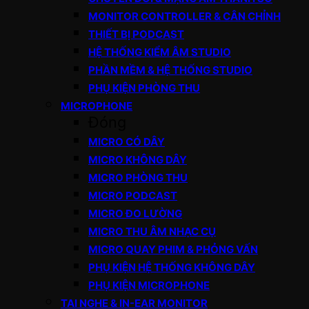
MONITOR CONTROLLER & CÂN CHỈNH
THIẾT BỊ PODCAST
HỆ THỐNG KIỂM ÂM STUDIO
PHẦN MỀM & HỆ THỐNG STUDIO
PHỤ KIỆN PHÒNG THU
MICROPHONE
Đóng
MICRO CÓ DÂY
MICRO KHÔNG DÂY
MICRO PHÒNG THU
MICRO PODCAST
MICRO ĐO LƯỜNG
MICRO THU ÂM NHẠC CỤ
MICRO QUAY PHIM & PHỎNG VẤN
PHỤ KIỆN HỆ THỐNG KHÔNG DÂY
PHỤ KIỆN MICROPHONE
TAI NGHE & IN-EAR MONITOR