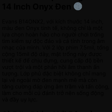
14 Inch Onyx Đen
Evans B14ONX2, với kích thước 14 inch,
màu đen Onyx tinh tế, không chỉ là một
lựa chọn hoàn hảo cho người chơi trống
tìm kiếm sự độc đáo và cá tính trong âm
nhạc của mình. Với 2 lớp phim 7.5mil, tổng
cộng 15mil độ dày, mặt trống này được
thiết kế để chịu đựng, cung cấp độ bền
vượt trội và một phản hồi âm thanh ấn
tượng. Lớp phủ đặc biệt không chỉ mang
lại vẻ ngoài mờ đen mạnh mẽ mà còn
tăng cường đáp ứng âm trầm và tấn công,
làm cho mỗi cú đánh trở nên sống động
và đầy uy lực.