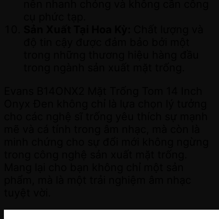
nên nhanh chóng và không cần công
cụ phức tạp.
Sản Xuất Tại Hoa Kỳ:
Chất lượng và
độ tin cậy được đảm bảo bởi một
trong những thương hiệu hàng đầu
trong ngành sản xuất mặt trống.
Evans B14ONX2 Mặt Trống Tom 14 Inch
Onyx Đen không chỉ là lựa chọn lý tưởng
cho các nghệ sĩ trống yêu thích sự mạnh
mẽ và cá tính trong âm nhạc, mà còn là
minh chứng cho sự đổi mới không ngừng
trong công nghệ sản xuất mặt trống.
Mang lại cho bạn không chỉ một sản
phẩm, mà là một trải nghiệm âm nhạc
tuyệt vời.