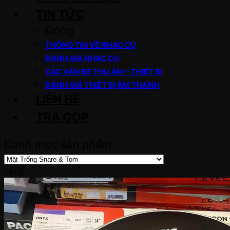
TIN TỨC
Đóng
THÔNG TIN VỀ NHẠC CỤ
ĐÁNH GIÁ NHẠC CỤ
CÁC VẤN ĐỀ THU ÂM – THIẾT BỊ
ĐÁNH GIÁ THIẾT BỊ ÂM THANH
LIÊN HỆ
TRẢ GÓP
Danh mục sản phẩm
-6%