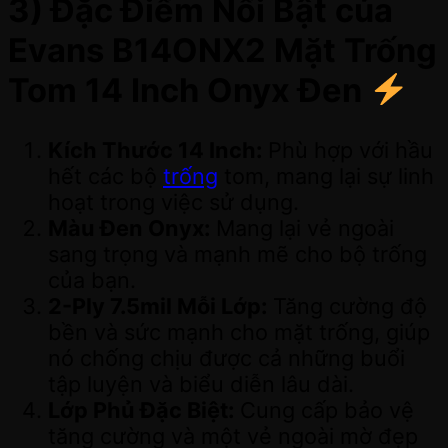
3) Đặc Điểm Nổi Bật của
Evans B14ONX2 Mặt Trống
Tom 14 Inch Onyx Đen
Kích Thước 14 Inch:
Phù hợp với hầu
hết các bộ
trống
tom, mang lại sự linh
hoạt trong việc sử dụng.
Màu Đen Onyx:
Mang lại vẻ ngoài
sang trọng và mạnh mẽ cho bộ trống
của bạn.
2-Ply 7.5mil Mỗi Lớp:
Tăng cường độ
bền và sức mạnh cho mặt trống, giúp
nó chống chịu được cả những buổi
tập luyện và biểu diễn lâu dài.
Lớp Phủ Đặc Biệt:
Cung cấp bảo vệ
tăng cường và một vẻ ngoài mờ đẹp