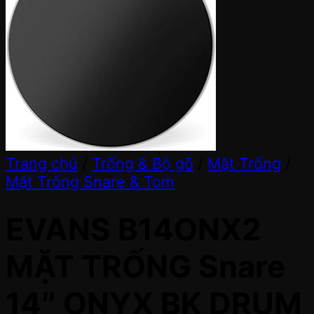
Trang chủ
/
Trống & Bộ gõ
/
Mặt Trống
/
Mặt Trống Snare & Tom
EVANS B14ONX2
MẶT TRỐNG Snare
14″ ONYX BK DRUM