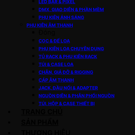
LED BAR & PIXEL
DMX, GIAO DIỆN & PHẦN MỀM
PHỤ KIỆN ÁNH SÁNG
PHỤ KIỆN ÂM THANH
Đóng
CỌC & ĐẾ LOA
PHỤ KIỆN LOA CHUYÊN DỤNG
TỦ RACK & PHỤ KIỆN RACK
TÚI & CASE LOA
CHÂN, GIÁ ĐỠ & RIGGING
CÁP ÂM THANH
JACK, ĐẦU NỐI & ADAPTER
NGUỒN ĐIỆN & PHÂN PHỐI NGUỒN
TÚI, HỘP & CASE THIẾT BỊ
TRANG CHỦ
SẢN PHẨM
THƯƠNG HIỆU