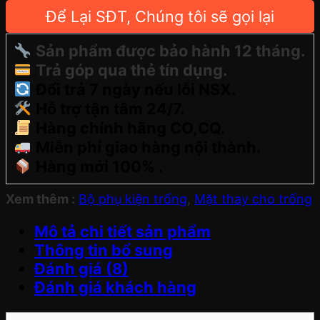
Để Lại SĐT, Chúng tôi sẽ gọi lại
Sản phẩm được bảo hành 12 tháng.
Trả góp qua thẻ tín dụng.
Đổi trả 7 ngày nếu lỗi NSX.
Hỗ trợ tận tâm 24/7.
Hàng chính hãng CO,CQ.
Miễn phí giao hàng nội thành.
Hàng mới 100% .
Xem thêm :
Bộ phụ kiện trống
,
Mặt thay cho trống
Mô tả chi tiết sản phẩm
Thông tin bổ sung
Đánh giá (8)
Đánh giá khách hàng