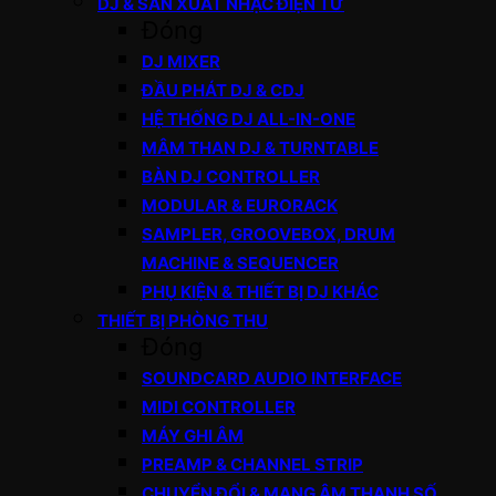
DJ & SẢN XUẤT NHẠC ĐIỆN TỬ
Đóng
DJ MIXER
ĐẦU PHÁT DJ & CDJ
HỆ THỐNG DJ ALL-IN-ONE
MÂM THAN DJ & TURNTABLE
BÀN DJ CONTROLLER
MODULAR & EURORACK
SAMPLER, GROOVEBOX, DRUM
MACHINE & SEQUENCER
PHỤ KIỆN & THIẾT BỊ DJ KHÁC
THIẾT BỊ PHÒNG THU
Đóng
SOUNDCARD AUDIO INTERFACE
MIDI CONTROLLER
MÁY GHI ÂM
PREAMP & CHANNEL STRIP
CHUYỂN ĐỔI & MẠNG ÂM THANH SỐ