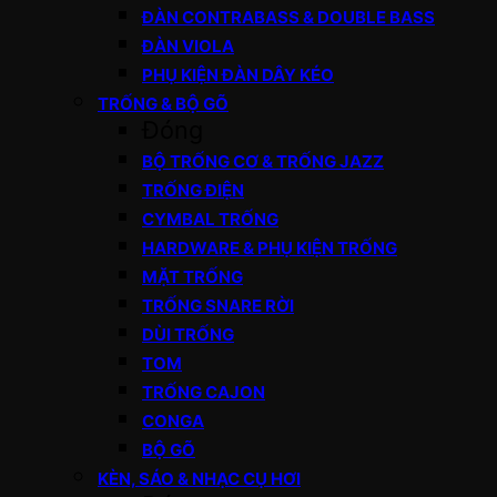
ĐÀN CONTRABASS & DOUBLE BASS
ĐÀN VIOLA
PHỤ KIỆN ĐÀN DÂY KÉO
TRỐNG & BỘ GÕ
Đóng
BỘ TRỐNG CƠ & TRỐNG JAZZ
TRỐNG ĐIỆN
CYMBAL TRỐNG
HARDWARE & PHỤ KIỆN TRỐNG
MẶT TRỐNG
TRỐNG SNARE RỜI
DÙI TRỐNG
TOM
TRỐNG CAJON
CONGA
BỘ GÕ
KÈN, SÁO & NHẠC CỤ HƠI