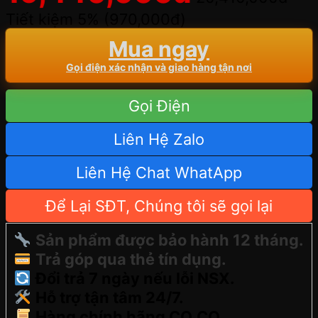
Tiết kiệm 5% (
970,000
đ
)
Mua ngay
Gọi điện xác nhận và giao hàng tận nơi
Gọi Điện
Liên Hệ Zalo
Liên Hệ Chat WhatApp
Để Lại SĐT, Chúng tôi sẽ gọi lại
Sản phẩm được bảo hành 12 tháng.
Trả góp qua thẻ tín dụng.
Đổi trả 7 ngày nếu lỗi NSX.
Hỗ trợ tận tâm 24/7.
Hàng chính hãng CO,CQ.