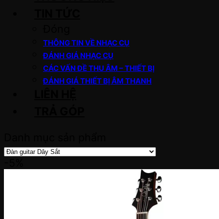
TIN TỨC
Đóng
THÔNG TIN VỀ NHẠC CỤ
ĐÁNH GIÁ NHẠC CỤ
CÁC VẤN ĐỀ THU ÂM – THIẾT BỊ
ĐÁNH GIÁ THIẾT BỊ ÂM THANH
LIÊN HỆ
TRẢ GÓP
Danh mục sản phẩm
-5%