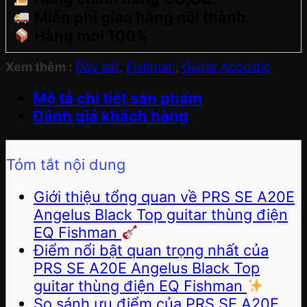
Miễn phí giao hàng nội thành.
Hàng mới 100% .
Xem thêm :
Dây sắt
,
Fishman
,
Guitar Acoustic
Mô tả chi tiết sản phẩm
Đánh giá khách hàng
Tóm tắt nội dung
Giới thiệu tổng quan về PRS SE A20E
Angelus Black Top guitar thùng điện
EQ Fishman
Điểm nổi bật quan trọng nhất của
PRS SE A20E Angelus Black Top
guitar thùng điện EQ Fishman
So sánh ưu điểm của PRS SE A20E