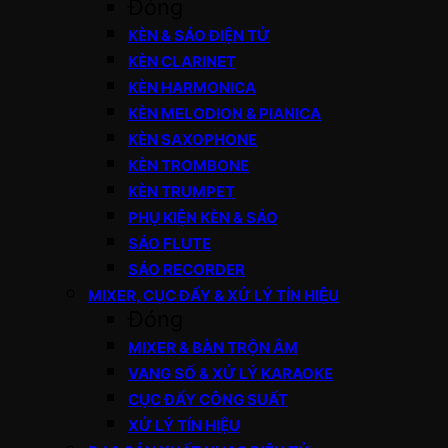
Đóng
KÈN & SÁO ĐIỆN TỬ
KÈN CLARINET
KÈN HARMONICA
KÈN MELODION & PIANICA
KÈN SAXOPHONE
KÈN TROMBONE
KÈN TRUMPET
PHỤ KIỆN KÈN & SÁO
SÁO FLUTE
SÁO RECORDER
MIXER, CỤC ĐẨY & XỬ LÝ TÍN HIỆU
Đóng
MIXER & BÀN TRỘN ÂM
VANG SỐ & XỬ LÝ KARAOKE
CỤC ĐẨY CÔNG SUẤT
XỬ LÝ TÍN HIỆU