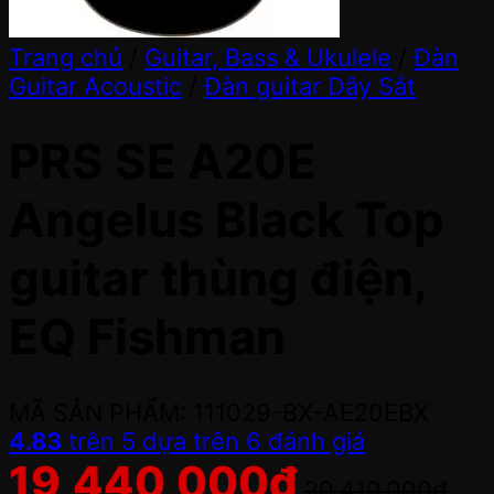
Trang chủ
/
Guitar, Bass & Ukulele
/
Đàn
Guitar Acoustic
/
Đàn guitar Dây Sắt
PRS SE A20E
Angelus Black Top
guitar thùng điện,
EQ Fishman
MÃ SẢN PHẨM: 111029-BX-AE20EBX
4.83
trên 5 dựa trên
6
đánh giá
19,440,000
đ
20,410,000
đ