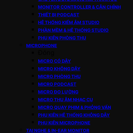
MONITOR CONTROLLER & CÂN CHỈNH
THIẾT BỊ PODCAST
HỆ THỐNG KIỂM ÂM STUDIO
PHẦN MỀM & HỆ THỐNG STUDIO
PHỤ KIỆN PHÒNG THU
MICROPHONE
Đóng
MICRO CÓ DÂY
MICRO KHÔNG DÂY
MICRO PHÒNG THU
MICRO PODCAST
MICRO ĐO LƯỜNG
MICRO THU ÂM NHẠC CỤ
MICRO QUAY PHIM & PHỎNG VẤN
PHỤ KIỆN HỆ THỐNG KHÔNG DÂY
PHỤ KIỆN MICROPHONE
TAI NGHE & IN-EAR MONITOR