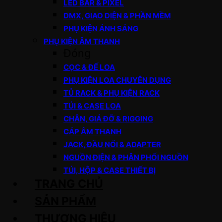
LED BAR & PIXEL
DMX, GIAO DIỆN & PHẦN MỀM
PHỤ KIỆN ÁNH SÁNG
PHỤ KIỆN ÂM THANH
Đóng
CỌC & ĐẾ LOA
PHỤ KIỆN LOA CHUYÊN DỤNG
TỦ RACK & PHỤ KIỆN RACK
TÚI & CASE LOA
CHÂN, GIÁ ĐỠ & RIGGING
CÁP ÂM THANH
JACK, ĐẦU NỐI & ADAPTER
NGUỒN ĐIỆN & PHÂN PHỐI NGUỒN
TÚI, HỘP & CASE THIẾT BỊ
TRANG CHỦ
SẢN PHẨM
THƯƠNG HIỆU