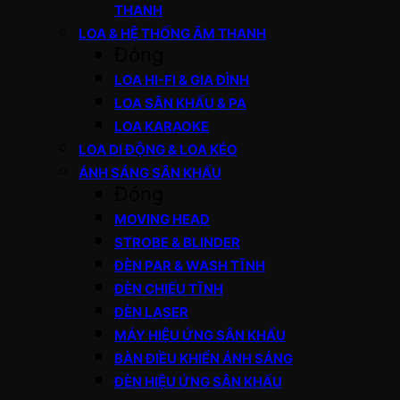
THANH
LOA & HỆ THỐNG ÂM THANH
Đóng
LOA HI-FI & GIA ĐÌNH
LOA SÂN KHẤU & PA
LOA KARAOKE
LOA DI ĐỘNG & LOA KÉO
ÁNH SÁNG SÂN KHẤU
Đóng
MOVING HEAD
STROBE & BLINDER
ĐÈN PAR & WASH TĨNH
ĐÈN CHIẾU TĨNH
ĐÈN LASER
MÁY HIỆU ỨNG SÂN KHẤU
BÀN ĐIỀU KHIỂN ÁNH SÁNG
ĐÈN HIỆU ỨNG SÂN KHẤU