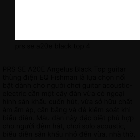
prs se a20e black top 4
PRS SE A20E Angelus Black Top guitar
thùng điện EQ Fishman là lựa chọn nổi
bật dành cho người chơi guitar acoustic-
electric cần một cây đàn vừa có ngoại
hình sân khấu cuốn hút, vừa sở hữu chất
âm ấm áp, cân bằng và dễ kiểm soát khi
biểu diễn. Mẫu đàn này đặc biệt phù hợp
cho người đệm hát, chơi solo acoustic,
biểu diễn sân khấu nhỏ đến vừa, nhà thờ,