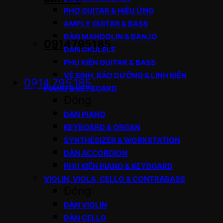
PHƠ GUITAR & HIỆU ỨNG
AMPLY GUITAR & BASS
ĐÀN MANDOLIN & BANJO
0914795185
ĐÀN UKULELE
PHỤ KIỆN GUITAR & BASS
VỆ SINH, BẢO DƯỠNG & LINH KIỆN
0914.795.185
PIANO & KEYBOARD
Đóng
ĐÀN PIANO
KEYBOARD & ORGAN
SYNTHESIZER & WORKSTATION
ĐÀN ACCORDION
PHỤ KIỆN PIANO & KEYBOARD
VIOLIN, VIOLA, CELLO & CONTRABASS
Đóng
ĐÀN VIOLIN
ĐÀN CELLO