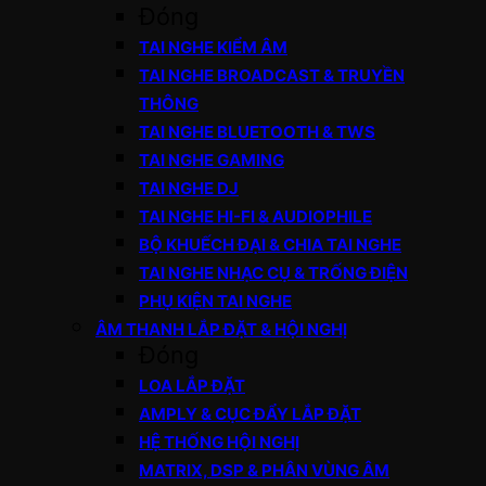
Đóng
TAI NGHE KIỂM ÂM
TAI NGHE BROADCAST & TRUYỀN
THÔNG
TAI NGHE BLUETOOTH & TWS
TAI NGHE GAMING
TAI NGHE DJ
TAI NGHE HI-FI & AUDIOPHILE
BỘ KHUẾCH ĐẠI & CHIA TAI NGHE
TAI NGHE NHẠC CỤ & TRỐNG ĐIỆN
PHỤ KIỆN TAI NGHE
ÂM THANH LẮP ĐẶT & HỘI NGHỊ
Đóng
LOA LẮP ĐẶT
AMPLY & CỤC ĐẨY LẮP ĐẶT
HỆ THỐNG HỘI NGHỊ
MATRIX, DSP & PHÂN VÙNG ÂM