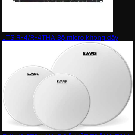
JTS R-4/R-4THA Bộ micro không dây