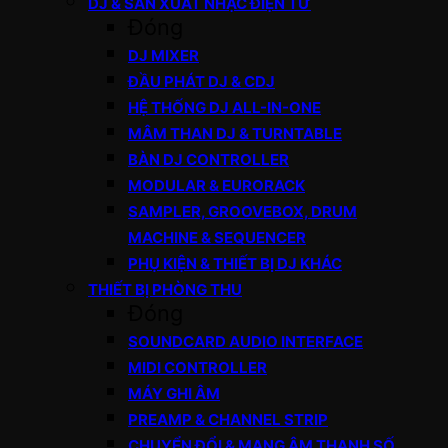
DJ & SẢN XUẤT NHẠC ĐIỆN TỬ
Đóng
DJ MIXER
ĐẦU PHÁT DJ & CDJ
HỆ THỐNG DJ ALL-IN-ONE
MÂM THAN DJ & TURNTABLE
BÀN DJ CONTROLLER
MODULAR & EURORACK
SAMPLER, GROOVEBOX, DRUM
MACHINE & SEQUENCER
PHỤ KIỆN & THIẾT BỊ DJ KHÁC
THIẾT BỊ PHÒNG THU
Đóng
SOUNDCARD AUDIO INTERFACE
MIDI CONTROLLER
MÁY GHI ÂM
PREAMP & CHANNEL STRIP
CHUYỂN ĐỔI & MẠNG ÂM THANH SỐ