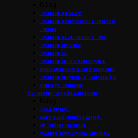
Đóng
TAI NGHE KIỂM ÂM
TAI NGHE BROADCAST & TRUYỀN
THÔNG
TAI NGHE BLUETOOTH & TWS
TAI NGHE GAMING
TAI NGHE DJ
TAI NGHE HI-FI & AUDIOPHILE
BỘ KHUẾCH ĐẠI & CHIA TAI NGHE
TAI NGHE NHẠC CỤ & TRỐNG ĐIỆN
PHỤ KIỆN TAI NGHE
ÂM THANH LẮP ĐẶT & HỘI NGHỊ
Đóng
LOA LẮP ĐẶT
AMPLY & CỤC ĐẨY LẮP ĐẶT
HỆ THỐNG HỘI NGHỊ
MATRIX, DSP & PHÂN VÙNG ÂM