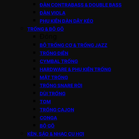
ĐÀN CONTRABASS & DOUBLE BASS
ĐÀN VIOLA
PHỤ KIỆN ĐÀN DÂY KÉO
TRỐNG & BỘ GÕ
Đóng
BỘ TRỐNG CƠ & TRỐNG JAZZ
TRỐNG ĐIỆN
CYMBAL TRỐNG
HARDWARE & PHỤ KIỆN TRỐNG
MẶT TRỐNG
TRỐNG SNARE RỜI
DÙI TRỐNG
TOM
TRỐNG CAJON
CONGA
BỘ GÕ
KÈN, SÁO & NHẠC CỤ HƠI