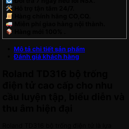
Đổi trả 7 ngày nếu lỗi NSX.
Hỗ trợ tận tâm 24/7.
Hàng chính hãng CO,CQ.
Miễn phí giao hàng nội thành.
Hàng mới 100% .
Mô tả chi tiết sản phẩm
Đánh giá khách hàng
Roland TD316 bộ trống
điện tử cao cấp cho nhu
cầu luyện tập, biểu diễn và
thu âm hiện đại
Roland TD316 bộ trống điện tử là lựa