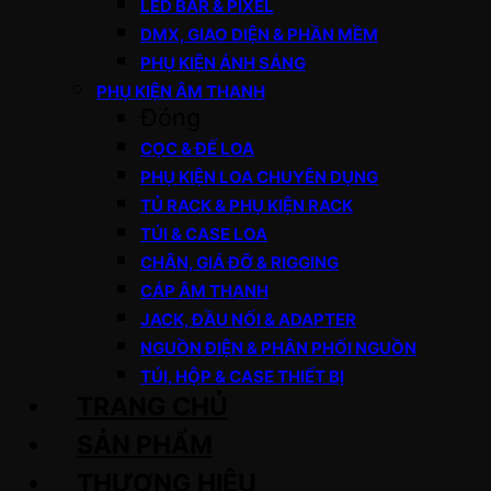
LED BAR & PIXEL
DMX, GIAO DIỆN & PHẦN MỀM
PHỤ KIỆN ÁNH SÁNG
PHỤ KIỆN ÂM THANH
Đóng
CỌC & ĐẾ LOA
PHỤ KIỆN LOA CHUYÊN DỤNG
TỦ RACK & PHỤ KIỆN RACK
TÚI & CASE LOA
CHÂN, GIÁ ĐỠ & RIGGING
CÁP ÂM THANH
JACK, ĐẦU NỐI & ADAPTER
NGUỒN ĐIỆN & PHÂN PHỐI NGUỒN
TÚI, HỘP & CASE THIẾT BỊ
TRANG CHỦ
SẢN PHẨM
THƯƠNG HIỆU