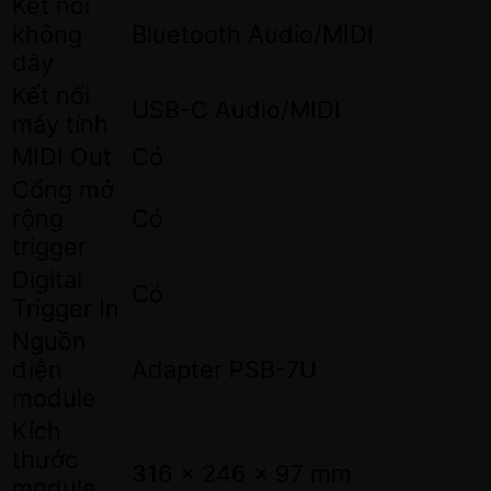
Kết nối
không
Bluetooth Audio/MIDI
dây
Kết nối
USB-C Audio/MIDI
máy tính
MIDI Out
Có
Cổng mở
rộng
Có
trigger
Digital
Có
Trigger In
Nguồn
điện
Adapter PSB-7U
module
Kích
thước
316 x 246 x 97 mm
module