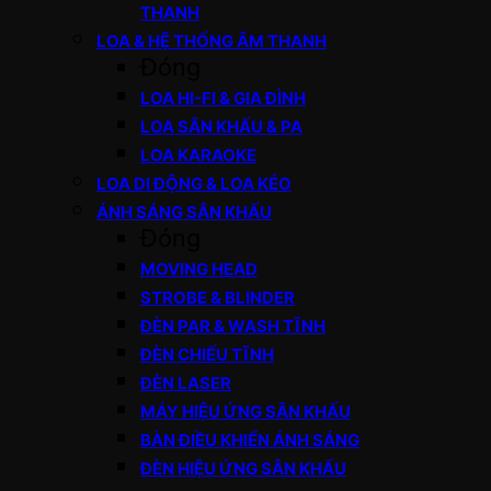
THANH
LOA & HỆ THỐNG ÂM THANH
Đóng
LOA HI-FI & GIA ĐÌNH
LOA SÂN KHẤU & PA
LOA KARAOKE
LOA DI ĐỘNG & LOA KÉO
ÁNH SÁNG SÂN KHẤU
Đóng
MOVING HEAD
STROBE & BLINDER
ĐÈN PAR & WASH TĨNH
ĐÈN CHIẾU TĨNH
ĐÈN LASER
MÁY HIỆU ỨNG SÂN KHẤU
BÀN ĐIỀU KHIỂN ÁNH SÁNG
ĐÈN HIỆU ỨNG SÂN KHẤU