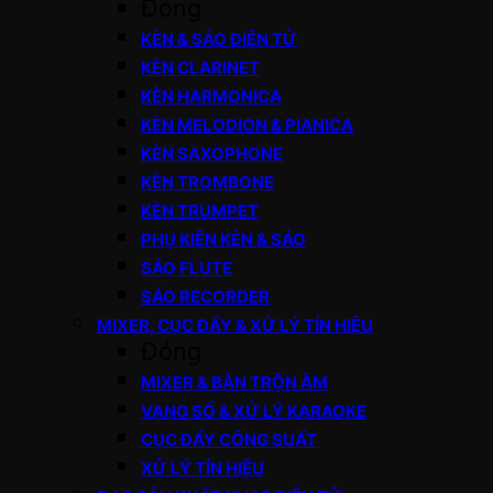
Đóng
KÈN & SÁO ĐIỆN TỬ
KÈN CLARINET
KÈN HARMONICA
KÈN MELODION & PIANICA
KÈN SAXOPHONE
KÈN TROMBONE
KÈN TRUMPET
PHỤ KIỆN KÈN & SÁO
SÁO FLUTE
SÁO RECORDER
MIXER, CỤC ĐẨY & XỬ LÝ TÍN HIỆU
Đóng
MIXER & BÀN TRỘN ÂM
VANG SỐ & XỬ LÝ KARAOKE
CỤC ĐẨY CÔNG SUẤT
XỬ LÝ TÍN HIỆU