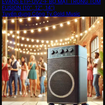
EVANS ETP-UV2-F BỘ MẶT TRỐNG TOM
FUSION (10″, 12″, 14″)
Tuyển dụng Công Ty Gold Music