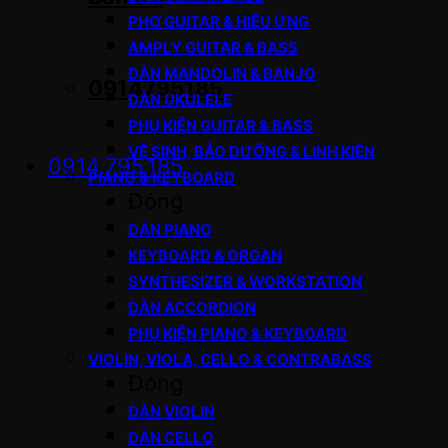
PHƠ GUITAR & HIỆU ỨNG
AMPLY GUITAR & BASS
ĐÀN MANDOLIN & BANJO
0914795185
ĐÀN UKULELE
PHỤ KIỆN GUITAR & BASS
VỆ SINH, BẢO DƯỠNG & LINH KIỆN
0914.795.185
PIANO & KEYBOARD
Đóng
ĐÀN PIANO
KEYBOARD & ORGAN
SYNTHESIZER & WORKSTATION
ĐÀN ACCORDION
PHỤ KIỆN PIANO & KEYBOARD
VIOLIN, VIOLA, CELLO & CONTRABASS
Đóng
ĐÀN VIOLIN
ĐÀN CELLO