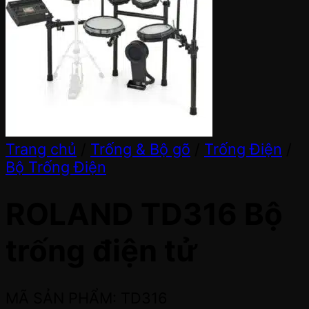
Trang chủ
/
Trống & Bộ gõ
/
Trống Điện
/
Bộ Trống Điện
ROLAND TD316 Bộ
trống điện tử
MÃ SẢN PHẨM: TD316