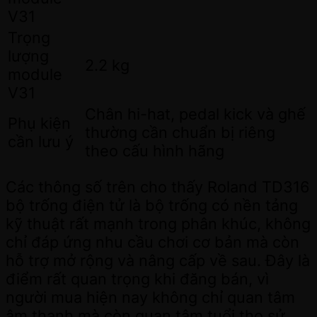
V31
Trọng
lượng
2.2 kg
module
V31
Chân hi-hat, pedal kick và ghế
Phụ kiện
thường cần chuẩn bị riêng
cần lưu ý
theo cấu hình hãng
Các thông số trên cho thấy Roland TD316
bộ trống điện tử là bộ trống có nền tảng
kỹ thuật rất mạnh trong phân khúc, không
chỉ đáp ứng nhu cầu chơi cơ bản mà còn
hỗ trợ mở rộng và nâng cấp về sau. Đây là
điểm rất quan trọng khi đăng bán, vì
người mua hiện nay không chỉ quan tâm
âm thanh mà còn quan tâm tuổi thọ sử