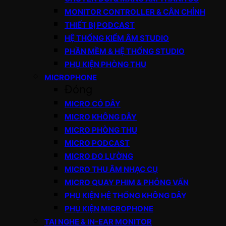
MONITOR CONTROLLER & CÂN CHỈNH
THIẾT BỊ PODCAST
HỆ THỐNG KIỂM ÂM STUDIO
PHẦN MỀM & HỆ THỐNG STUDIO
PHỤ KIỆN PHÒNG THU
MICROPHONE
Đóng
MICRO CÓ DÂY
MICRO KHÔNG DÂY
MICRO PHÒNG THU
MICRO PODCAST
MICRO ĐO LƯỜNG
MICRO THU ÂM NHẠC CỤ
MICRO QUAY PHIM & PHỎNG VẤN
PHỤ KIỆN HỆ THỐNG KHÔNG DÂY
PHỤ KIỆN MICROPHONE
TAI NGHE & IN-EAR MONITOR