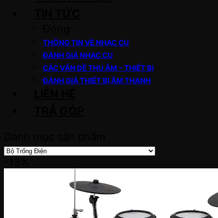
TIN TỨC
Đóng
THÔNG TIN VỀ NHẠC CỤ
ĐÁNH GIÁ NHẠC CỤ
CÁC VẤN ĐỀ THU ÂM – THIẾT BỊ
ĐÁNH GIÁ THIẾT BỊ ÂM THANH
LIÊN HỆ
TRẢ GÓP
Danh mục sản phẩm
-13%