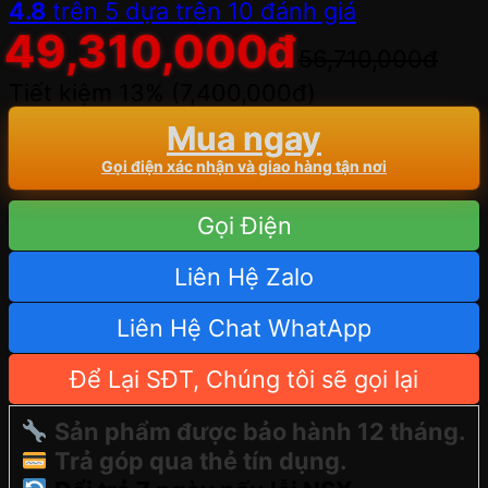
4.8
trên 5 dựa trên
10
đánh giá
49,310,000
đ
56,710,000
đ
Tiết kiệm 13% (
7,400,000
đ
)
Mua ngay
Gọi điện xác nhận và giao hàng tận nơi
Gọi Điện
Liên Hệ Zalo
Liên Hệ Chat WhatApp
Để Lại SĐT, Chúng tôi sẽ gọi lại
Sản phẩm được bảo hành 12 tháng.
Trả góp qua thẻ tín dụng.