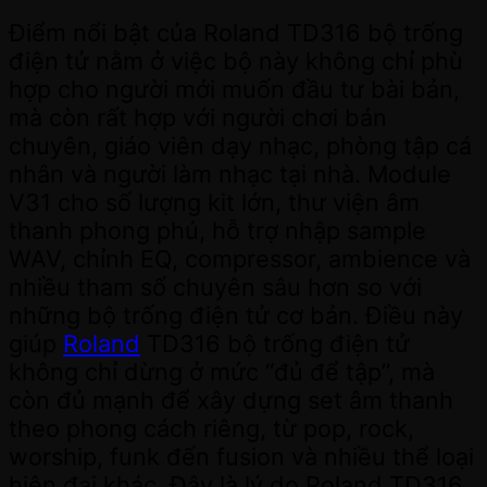
Điểm nổi bật của Roland TD316 bộ trống
điện tử nằm ở việc bộ này không chỉ phù
hợp cho người mới muốn đầu tư bài bản,
mà còn rất hợp với người chơi bán
chuyên, giáo viên dạy nhạc, phòng tập cá
nhân và người làm nhạc tại nhà. Module
V31 cho số lượng kit lớn, thư viện âm
thanh phong phú, hỗ trợ nhập sample
WAV, chỉnh EQ, compressor, ambience và
nhiều tham số chuyên sâu hơn so với
những bộ trống điện tử cơ bản. Điều này
giúp
Roland
TD316 bộ trống điện tử
không chỉ dừng ở mức “đủ để tập”, mà
còn đủ mạnh để xây dựng set âm thanh
theo phong cách riêng, từ pop, rock,
worship, funk đến fusion và nhiều thể loại
hiện đại khác. Đây là lý do Roland TD316