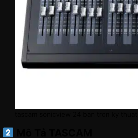
tascam sonicview 24 ban tron ky thuat
Mô Tả
TASCAM