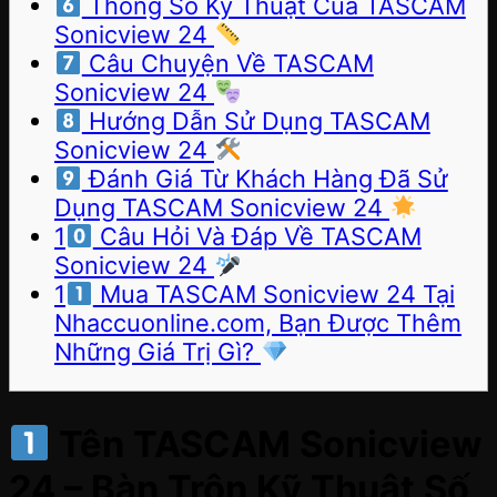
Thông Số Kỹ Thuật Của TASCAM
Sonicview 24
Câu Chuyện Về TASCAM
Sonicview 24
Hướng Dẫn Sử Dụng TASCAM
Sonicview 24
Đánh Giá Từ Khách Hàng Đã Sử
Dụng TASCAM Sonicview 24
1
Câu Hỏi Và Đáp Về TASCAM
Sonicview 24
1
Mua TASCAM Sonicview 24 Tại
Nhaccuonline.com, Bạn Được Thêm
Những Giá Trị Gì?
Tên
TASCAM Sonicview
24 – Bàn Trộn Kỹ Thuật Số