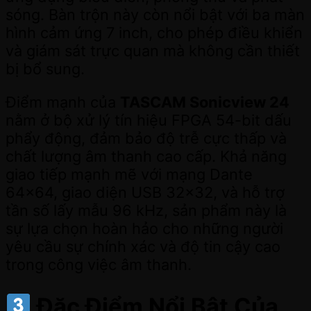
sóng. Bàn trộn này còn nổi bật với ba màn
hình cảm ứng 7 inch, cho phép điều khiển
và giám sát trực quan mà không cần thiết
bị bổ sung.
Điểm mạnh của
TASCAM Sonicview 24
nằm ở bộ xử lý tín hiệu FPGA 54-bit dấu
phẩy động, đảm bảo độ trễ cực thấp và
chất lượng âm thanh cao cấp. Khả năng
giao tiếp mạnh mẽ với mạng Dante
64×64, giao diện USB 32×32, và hỗ trợ
tần số lấy mẫu 96 kHz, sản phẩm này là
sự lựa chọn hoàn hảo cho những người
yêu cầu sự chính xác và độ tin cậy cao
trong công việc âm thanh.
Đặc Điểm Nổi Bật Của