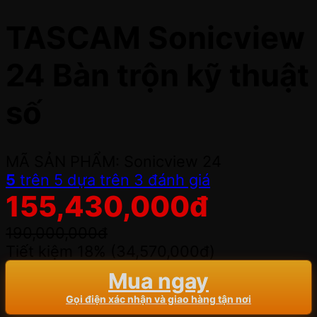
TASCAM Sonicview
24 Bàn trộn kỹ thuật
số
MÃ SẢN PHẨM: Sonicview 24
5
trên 5 dựa trên
3
đánh giá
155,430,000
đ
190,000,000
đ
Tiết kiệm 18% (
34,570,000
đ
)
Mua ngay
Gọi điện xác nhận và giao hàng tận nơi