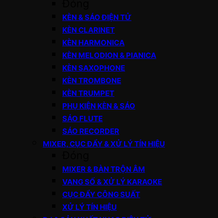
Đóng
KÈN & SÁO ĐIỆN TỬ
KÈN CLARINET
KÈN HARMONICA
KÈN MELODION & PIANICA
KÈN SAXOPHONE
KÈN TROMBONE
KÈN TRUMPET
PHỤ KIỆN KÈN & SÁO
SÁO FLUTE
SÁO RECORDER
MIXER, CỤC ĐẨY & XỬ LÝ TÍN HIỆU
Đóng
MIXER & BÀN TRỘN ÂM
VANG SỐ & XỬ LÝ KARAOKE
CỤC ĐẨY CÔNG SUẤT
XỬ LÝ TÍN HIỆU