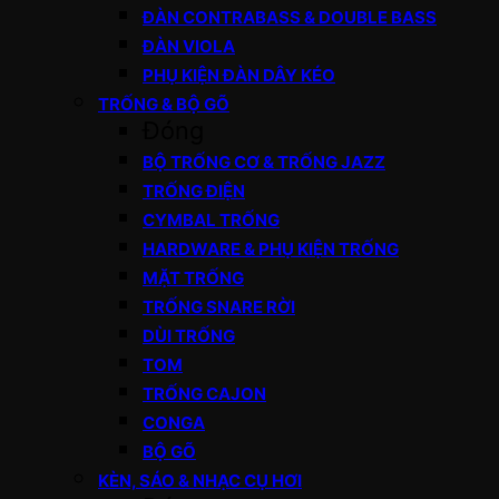
ĐÀN CONTRABASS & DOUBLE BASS
ĐÀN VIOLA
PHỤ KIỆN ĐÀN DÂY KÉO
TRỐNG & BỘ GÕ
Đóng
BỘ TRỐNG CƠ & TRỐNG JAZZ
TRỐNG ĐIỆN
CYMBAL TRỐNG
HARDWARE & PHỤ KIỆN TRỐNG
MẶT TRỐNG
TRỐNG SNARE RỜI
DÙI TRỐNG
TOM
TRỐNG CAJON
CONGA
BỘ GÕ
KÈN, SÁO & NHẠC CỤ HƠI