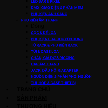
LED BAR & PIXEL
DMX, GIAO DIỆN & PHẦN MỀM
PHỤ KIỆN ÁNH SÁNG
PHỤ KIỆN ÂM THANH
Đóng
CỌC & ĐẾ LOA
PHỤ KIỆN LOA CHUYÊN DỤNG
TỦ RACK & PHỤ KIỆN RACK
TÚI & CASE LOA
CHÂN, GIÁ ĐỠ & RIGGING
CÁP ÂM THANH
JACK, ĐẦU NỐI & ADAPTER
NGUỒN ĐIỆN & PHÂN PHỐI NGUỒN
TÚI, HỘP & CASE THIẾT BỊ
TRANG CHỦ
SẢN PHẨM
THƯƠNG HIỆU