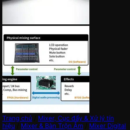
Trang chủ
/
Mixer, Cục đẩy & Xử lý tín
hiệu
/
Mixer & Bàn Trộn Âm
/
Mixer Digital