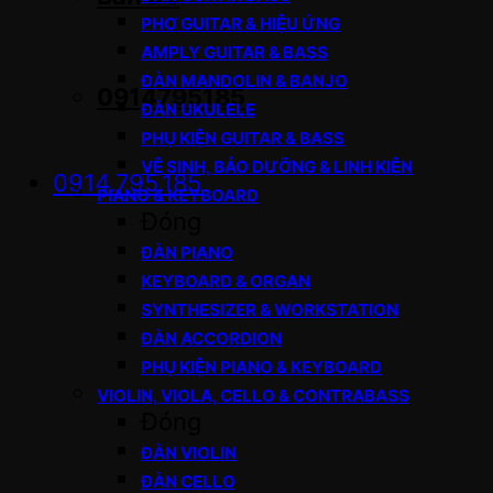
PHƠ GUITAR & HIỆU ỨNG
AMPLY GUITAR & BASS
ĐÀN MANDOLIN & BANJO
0914795185
ĐÀN UKULELE
PHỤ KIỆN GUITAR & BASS
VỆ SINH, BẢO DƯỠNG & LINH KIỆN
0914.795.185
PIANO & KEYBOARD
Đóng
ĐÀN PIANO
KEYBOARD & ORGAN
SYNTHESIZER & WORKSTATION
ĐÀN ACCORDION
PHỤ KIỆN PIANO & KEYBOARD
VIOLIN, VIOLA, CELLO & CONTRABASS
Đóng
ĐÀN VIOLIN
ĐÀN CELLO