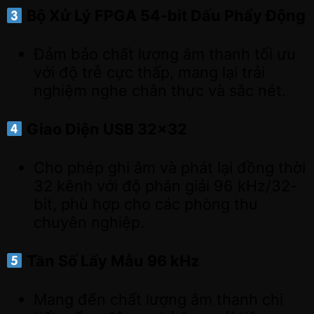
Bộ Xử Lý FPGA 54-bit Dấu Phẩy Động
Đảm bảo chất lượng âm thanh tối ưu
với độ trễ cực thấp, mang lại trải
nghiệm nghe chân thực và sắc nét.
Giao Diện USB 32×32
Cho phép ghi âm và phát lại đồng thời
32 kênh với độ phân giải 96 kHz/32-
bit, phù hợp cho các phòng thu
chuyên nghiệp.
Tần Số Lấy Mẫu 96 kHz
Mang đến chất lượng âm thanh chi