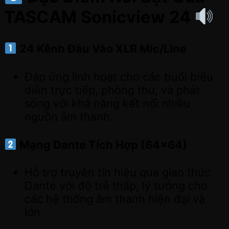
TASCAM Sonicview 24
24 Kênh Đầu Vào XLR Mic/Line
Đáp ứng linh hoạt cho các buổi biểu
diễn trực tiếp, phòng thu, và phát
sóng với khả năng kết nối nhiều
nguồn âm thanh.
Mạng Dante Tích Hợp (64×64)
Hỗ trợ truyền tín hiệu qua giao thức
Dante với độ trễ thấp, lý tưởng cho
các hệ thống âm thanh hiện đại và
lớn.