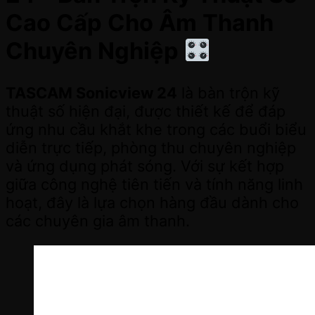
Cao Cấp Cho Âm Thanh
Chuyên Nghiệp
TASCAM Sonicview 24
là bàn trộn kỹ
thuật số hiện đại, được thiết kế để đáp
ứng nhu cầu khắt khe trong các buổi biểu
diễn trực tiếp, phòng thu chuyên nghiệp
và ứng dụng phát sóng. Với sự kết hợp
giữa công nghệ tiên tiến và tính năng linh
hoạt, đây là lựa chọn hàng đầu dành cho
các chuyên gia âm thanh.