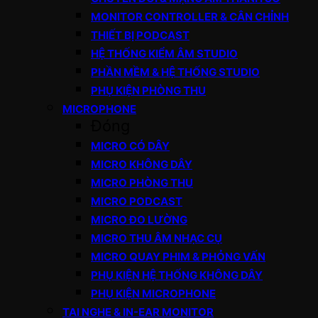
MONITOR CONTROLLER & CÂN CHỈNH
THIẾT BỊ PODCAST
HỆ THỐNG KIỂM ÂM STUDIO
PHẦN MỀM & HỆ THỐNG STUDIO
PHỤ KIỆN PHÒNG THU
MICROPHONE
Đóng
MICRO CÓ DÂY
MICRO KHÔNG DÂY
MICRO PHÒNG THU
MICRO PODCAST
MICRO ĐO LƯỜNG
MICRO THU ÂM NHẠC CỤ
MICRO QUAY PHIM & PHỎNG VẤN
PHỤ KIỆN HỆ THỐNG KHÔNG DÂY
PHỤ KIỆN MICROPHONE
TAI NGHE & IN-EAR MONITOR