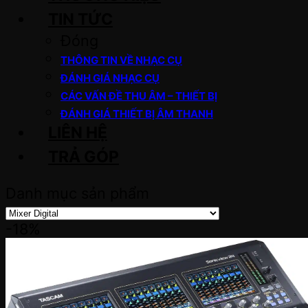
TIN TỨC
Đóng
THÔNG TIN VỀ NHẠC CỤ
ĐÁNH GIÁ NHẠC CỤ
CÁC VẤN ĐỀ THU ÂM – THIẾT BỊ
ĐÁNH GIÁ THIẾT BỊ ÂM THANH
LIÊN HỆ
TRẢ GÓP
Danh mục sản phẩm
-18%