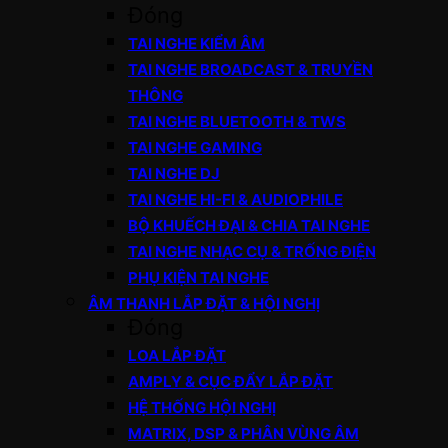
Đóng
TAI NGHE KIỂM ÂM
TAI NGHE BROADCAST & TRUYỀN
THÔNG
TAI NGHE BLUETOOTH & TWS
TAI NGHE GAMING
TAI NGHE DJ
TAI NGHE HI-FI & AUDIOPHILE
BỘ KHUẾCH ĐẠI & CHIA TAI NGHE
TAI NGHE NHẠC CỤ & TRỐNG ĐIỆN
PHỤ KIỆN TAI NGHE
ÂM THANH LẮP ĐẶT & HỘI NGHỊ
Đóng
LOA LẮP ĐẶT
AMPLY & CỤC ĐẨY LẮP ĐẶT
HỆ THỐNG HỘI NGHỊ
MATRIX, DSP & PHÂN VÙNG ÂM