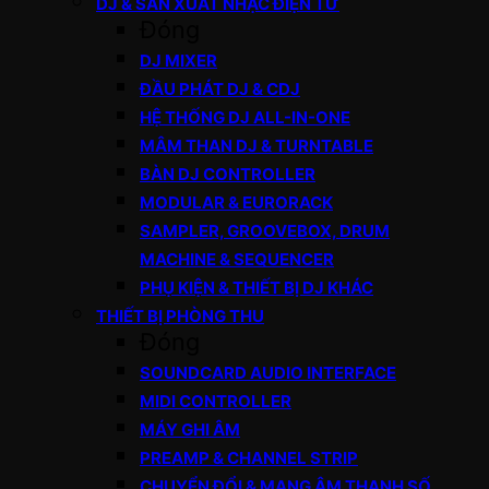
DJ & SẢN XUẤT NHẠC ĐIỆN TỬ
Đóng
DJ MIXER
ĐẦU PHÁT DJ & CDJ
HỆ THỐNG DJ ALL-IN-ONE
MÂM THAN DJ & TURNTABLE
BÀN DJ CONTROLLER
MODULAR & EURORACK
SAMPLER, GROOVEBOX, DRUM
MACHINE & SEQUENCER
PHỤ KIỆN & THIẾT BỊ DJ KHÁC
THIẾT BỊ PHÒNG THU
Đóng
SOUNDCARD AUDIO INTERFACE
MIDI CONTROLLER
MÁY GHI ÂM
PREAMP & CHANNEL STRIP
CHUYỂN ĐỔI & MẠNG ÂM THANH SỐ