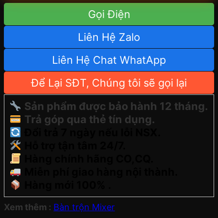
Gọi Điện
Liên Hệ Zalo
Liên Hệ Chat WhatApp
Để Lại SĐT, Chúng tôi sẽ gọi lại
Sản phẩm được bảo hành 12 tháng.
Trả góp qua thẻ tín dụng.
Đổi trả 7 ngày nếu lỗi NSX.
Hỗ trợ tận tâm 24/7.
Hàng chính hãng CO,CQ.
Miễn phí giao hàng nội thành.
Hàng mới 100% .
Xem thêm :
Bàn trộn Mixer