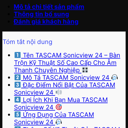
Mô tả chi tiết sản phẩm
Thông tin bổ sung
Đánh giá khách hàng
Tóm tắt nội dung
Tên TASCAM Sonicview 24 – Bàn
Trộn Kỹ Thuật Số Cao Cấp Cho Âm
Thanh Chuyên Nghiệp
Mô Tả TASCAM Sonicview 24
Đặc Điểm Nổi Bật Của TASCAM
Sonicview 24
Lợi Ích Khi Bạn Mua TASCAM
Sonicview 24
Ứng Dụng Của TASCAM
Sonicview 24