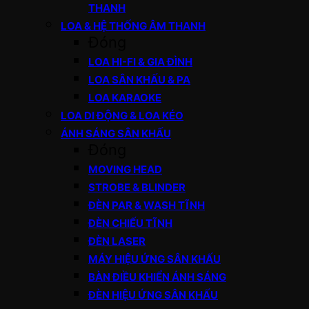
THANH
LOA & HỆ THỐNG ÂM THANH
Đóng
LOA HI-FI & GIA ĐÌNH
LOA SÂN KHẤU & PA
LOA KARAOKE
LOA DI ĐỘNG & LOA KÉO
ÁNH SÁNG SÂN KHẤU
Đóng
MOVING HEAD
STROBE & BLINDER
ĐÈN PAR & WASH TĨNH
ĐÈN CHIẾU TĨNH
ĐÈN LASER
MÁY HIỆU ỨNG SÂN KHẤU
BÀN ĐIỀU KHIỂN ÁNH SÁNG
ĐÈN HIỆU ỨNG SÂN KHẤU