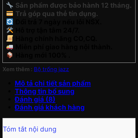
Sản phẩm được bảo hành 12 tháng.
Trả góp qua thẻ tín dụng.
Đổi trả 7 ngày nếu lỗi NSX.
Hỗ trợ tận tâm 24/7.
Hàng chính hãng CO,CQ.
Miễn phí giao hàng nội thành.
Hàng mới 100% .
Xem thêm :
Bộ trống jazz
Mô tả chi tiết sản phẩm
Thông tin bổ sung
Đánh giá (8)
Đánh giá khách hàng
Tóm tắt nội dung