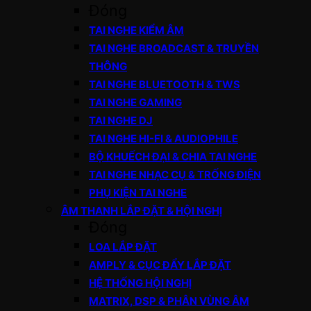
Đóng
TAI NGHE KIỂM ÂM
TAI NGHE BROADCAST & TRUYỀN
THÔNG
TAI NGHE BLUETOOTH & TWS
TAI NGHE GAMING
TAI NGHE DJ
TAI NGHE HI-FI & AUDIOPHILE
BỘ KHUẾCH ĐẠI & CHIA TAI NGHE
TAI NGHE NHẠC CỤ & TRỐNG ĐIỆN
PHỤ KIỆN TAI NGHE
ÂM THANH LẮP ĐẶT & HỘI NGHỊ
Đóng
LOA LẮP ĐẶT
AMPLY & CỤC ĐẨY LẮP ĐẶT
HỆ THỐNG HỘI NGHỊ
MATRIX, DSP & PHÂN VÙNG ÂM