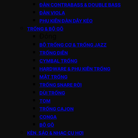
ĐÀN CONTRABASS & DOUBLE BASS
ĐÀN VIOLA
PHỤ KIỆN ĐÀN DÂY KÉO
TRỐNG & BỘ GÕ
Đóng
BỘ TRỐNG CƠ & TRỐNG JAZZ
TRỐNG ĐIỆN
CYMBAL TRỐNG
HARDWARE & PHỤ KIỆN TRỐNG
MẶT TRỐNG
TRỐNG SNARE RỜI
DÙI TRỐNG
TOM
TRỐNG CAJON
CONGA
BỘ GÕ
KÈN, SÁO & NHẠC CỤ HƠI