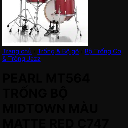
Trang chủ
/
Trống & Bộ gõ
/
Bộ Trống Cơ
& Trống Jazz
PEARL MT564
TRỐNG BỘ
MIDTOWN MÀU
MATTE RED C747