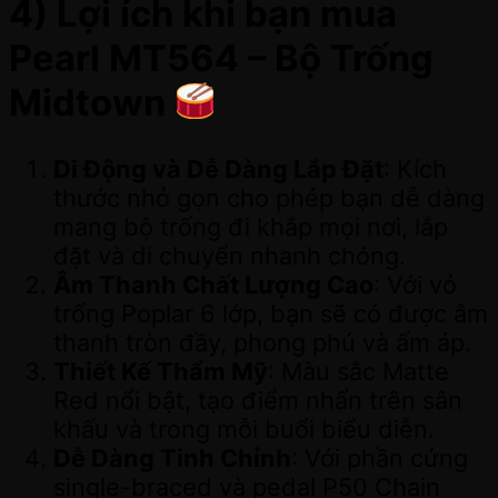
4) Lợi ích khi bạn mua
Pearl MT564 – Bộ Trống
Midtown
Di Động và Dễ Dàng Lắp Đặt
: Kích
thước nhỏ gọn cho phép bạn dễ dàng
mang bộ trống đi khắp mọi nơi, lắp
đặt và di chuyển nhanh chóng.
Âm Thanh Chất Lượng Cao
: Với vỏ
trống Poplar 6 lớp, bạn sẽ có được âm
thanh tròn đầy, phong phú và ấm áp.
Thiết Kế Thẩm Mỹ
: Màu sắc Matte
Red nổi bật, tạo điểm nhấn trên sân
khấu và trong mỗi buổi biểu diễn.
Dễ Dàng Tinh Chỉnh
: Với phần cứng
single-braced và pedal P50 Chain