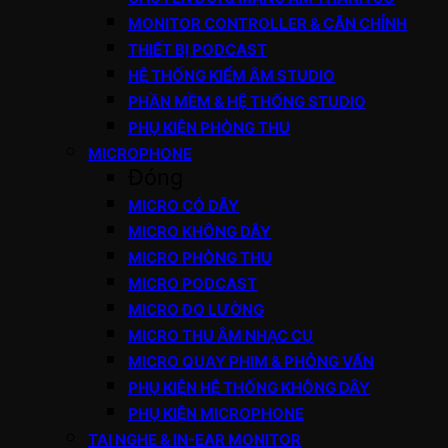
MONITOR CONTROLLER & CÂN CHỈNH
THIẾT BỊ PODCAST
HỆ THỐNG KIỂM ÂM STUDIO
PHẦN MỀM & HỆ THỐNG STUDIO
PHỤ KIỆN PHÒNG THU
MICROPHONE
Đóng
MICRO CÓ DÂY
MICRO KHÔNG DÂY
MICRO PHÒNG THU
MICRO PODCAST
MICRO ĐO LƯỜNG
MICRO THU ÂM NHẠC CỤ
MICRO QUAY PHIM & PHỎNG VẤN
PHỤ KIỆN HỆ THỐNG KHÔNG DÂY
PHỤ KIỆN MICROPHONE
TAI NGHE & IN-EAR MONITOR