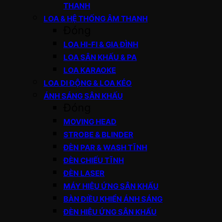
THANH
LOA & HỆ THỐNG ÂM THANH
Đóng
LOA HI-FI & GIA ĐÌNH
LOA SÂN KHẤU & PA
LOA KARAOKE
LOA DI ĐỘNG & LOA KÉO
ÁNH SÁNG SÂN KHẤU
Đóng
MOVING HEAD
STROBE & BLINDER
ĐÈN PAR & WASH TĨNH
ĐÈN CHIẾU TĨNH
ĐÈN LASER
MÁY HIỆU ỨNG SÂN KHẤU
BÀN ĐIỀU KHIỂN ÁNH SÁNG
ĐÈN HIỆU ỨNG SÂN KHẤU