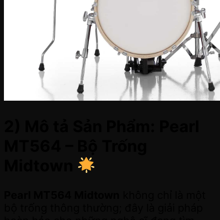
2) Mô tả Sản Phẩm: Pearl
MT564 – Bộ Trống
Midtown
Pearl MT564 Midtown
không chỉ là một
bộ trống thông thường; đây là giải pháp