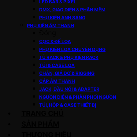
LED BAR & PIXEL
DMX, GIAO DIỆN & PHẦN MỀM
PHỤ KIỆN ÁNH SÁNG
PHỤ KIỆN ÂM THANH
Đóng
CỌC & ĐẾ LOA
PHỤ KIỆN LOA CHUYÊN DỤNG
TỦ RACK & PHỤ KIỆN RACK
TÚI & CASE LOA
CHÂN, GIÁ ĐỠ & RIGGING
CÁP ÂM THANH
JACK, ĐẦU NỐI & ADAPTER
NGUỒN ĐIỆN & PHÂN PHỐI NGUỒN
TÚI, HỘP & CASE THIẾT BỊ
TRANG CHỦ
SẢN PHẨM
THƯƠNG HIỆU