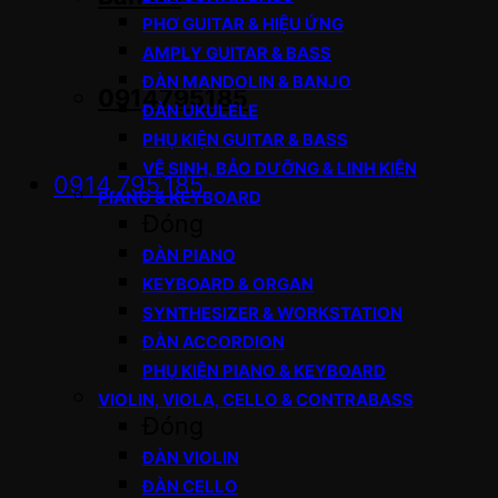
PHƠ GUITAR & HIỆU ỨNG
AMPLY GUITAR & BASS
ĐÀN MANDOLIN & BANJO
0914795185
ĐÀN UKULELE
PHỤ KIỆN GUITAR & BASS
VỆ SINH, BẢO DƯỠNG & LINH KIỆN
0914.795.185
PIANO & KEYBOARD
Đóng
ĐÀN PIANO
KEYBOARD & ORGAN
SYNTHESIZER & WORKSTATION
ĐÀN ACCORDION
PHỤ KIỆN PIANO & KEYBOARD
VIOLIN, VIOLA, CELLO & CONTRABASS
Đóng
ĐÀN VIOLIN
ĐÀN CELLO