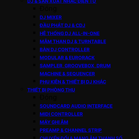
DJ & SẢN XUẤT NHẠC ĐIỆN TỬ
Đóng
DJ MIXER
ĐẦU PHÁT DJ & CDJ
HỆ THỐNG DJ ALL-IN-ONE
MÂM THAN DJ & TURNTABLE
BÀN DJ CONTROLLER
MODULAR & EURORACK
SAMPLER, GROOVEBOX, DRUM
MACHINE & SEQUENCER
PHỤ KIỆN & THIẾT BỊ DJ KHÁC
THIẾT BỊ PHÒNG THU
Đóng
SOUNDCARD AUDIO INTERFACE
MIDI CONTROLLER
MÁY GHI ÂM
PREAMP & CHANNEL STRIP
CHUYỂN ĐỔI & MẠNG ÂM THANH SỐ