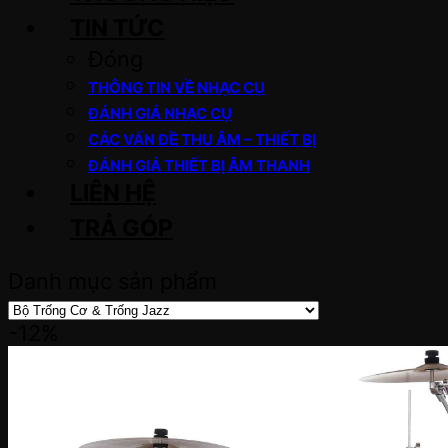
TIN TỨC
Đóng
THÔNG TIN VỀ NHẠC CỤ
ĐÁNH GIÁ NHẠC CỤ
CÁC VẤN ĐỀ THU ÂM – THIẾT BỊ
ĐÁNH GIÁ THIẾT BỊ ÂM THANH
LIÊN HỆ
TRẢ GÓP
Danh mục sản phẩm
-12%