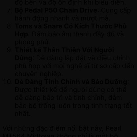
độ bền và độ ổn định khi biểu diễn.
Bộ Pedal P50 Chain Drive
: Cung cấp
hành động nhanh và mượt mà.
Toms và Snare Có Kích Thước Phù
Hợp
: Đảm bảo âm thanh đầy đủ và
phong phú.
Thiết kế Thân Thiện Với Người
Dùng
: Dễ dàng lắp đặt và điều chỉnh,
phù hợp với mọi nghệ sĩ từ sơ cấp đến
chuyên nghiệp.
Dễ Dàng Tinh Chỉnh và Bảo Dưỡng
:
Được thiết kế để người dùng có thể
dễ dàng bảo trì và tinh chỉnh, đảm
bảo bộ trống luôn trong tình trạng tốt
nhất.
Với những đặc điểm nổi bật này, Pearl
MT564 Midtown không chỉ là một bộ