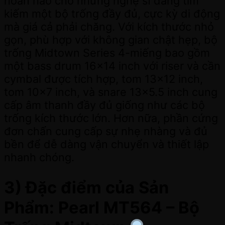
hoàn hảo cho những nghệ sĩ đang tìm
kiếm một bộ trống đầy đủ, cực kỳ di động
mà giá cả phải chăng. Với kích thước nhỏ
gọn, phù hợp với không gian chật hẹp, bộ
trống Midtown Series 4-miếng bao gồm
một bass drum 16×14 inch với riser và cần
cymbal được tích hợp, tom 13×12 inch,
tom 10×7 inch, và snare 13×5.5 inch cung
cấp âm thanh đầy đủ giống như các bộ
trống kích thước lớn. Hơn nữa, phần cứng
đơn chấn cung cấp sự nhẹ nhàng và đủ
bền để dễ dàng vận chuyển và thiết lập
nhanh chóng.
3) Đặc điểm của Sản
Phẩm: Pearl MT564 – Bộ