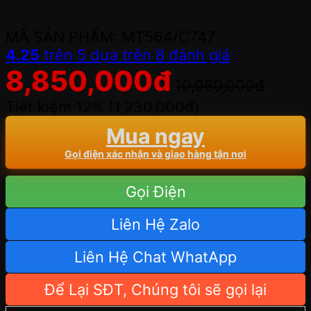
MÃ SẢN PHẨM: MT564/C747
4.25
trên 5 dựa trên
8
đánh giá
8,850,000
đ
10,080,000
đ
Tiết kiệm 12% (
1,230,000
đ
)
Mua ngay
Gọi điện xác nhận và giao hàng tận nơi
Gọi Điện
Liên Hệ Zalo
Liên Hệ Chat WhatApp
Để Lại SĐT, Chúng tôi sẽ gọi lại