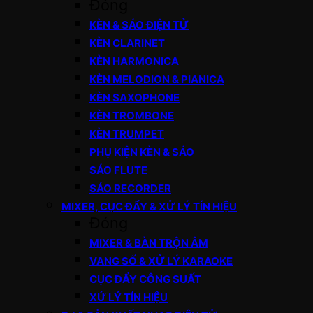
Đóng
KÈN & SÁO ĐIỆN TỬ
KÈN CLARINET
KÈN HARMONICA
KÈN MELODION & PIANICA
KÈN SAXOPHONE
KÈN TROMBONE
KÈN TRUMPET
PHỤ KIỆN KÈN & SÁO
SÁO FLUTE
SÁO RECORDER
MIXER, CỤC ĐẨY & XỬ LÝ TÍN HIỆU
Đóng
MIXER & BÀN TRỘN ÂM
VANG SỐ & XỬ LÝ KARAOKE
CỤC ĐẨY CÔNG SUẤT
XỬ LÝ TÍN HIỆU