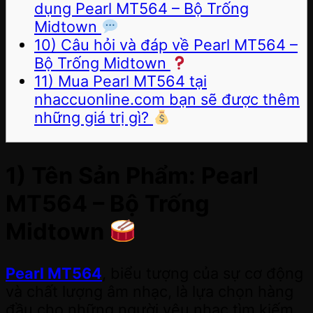
dụng Pearl MT564 – Bộ Trống
Midtown
10) Câu hỏi và đáp về Pearl MT564 –
Bộ Trống Midtown
11) Mua Pearl MT564 tại
nhaccuonline.com bạn sẽ được thêm
những giá trị gì?
1) Tên Sản Phẩm: Pearl
MT564 – Bộ Trống
Midtown
Pearl MT564
, biểu tượng của sự cơ động
và chất lượng âm nhạc, là lựa chọn hàng
đầu cho những người yêu nhạc tìm kiếm