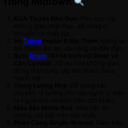
Trống Midtown
Kích Thước Nhỏ Gọn
: Phù hợp với
không gian chật hẹp, dễ dàng di
chuyển và thiết lập.
Vỏ
Trống
Poplar 6 lớp, 7mm
: Mang lại
âm thanh ấm áp, sâu lắng và đầy đặn.
Bass
Drum
16×14 inch với Riser và
Cần Cymbal
: Tối ưu hóa không gian,
đồng thời cung cấp âm thanh bass
mạnh mẽ.
Trọng Lượng Nhẹ
: Dễ dàng vận
chuyển, lý tưởng cho các nghệ sĩ diễn
ra ngoài trời và diễn trên sân khấu.
Màu Sắc Matte Red
: Màu sắc ấn
tượng, nổi bật trên sân khấu.
Phần Cứng Single-Braced
: Đảm bảo