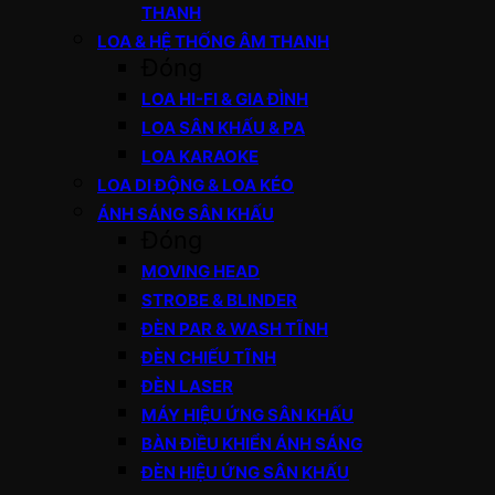
THANH
LOA & HỆ THỐNG ÂM THANH
Đóng
LOA HI-FI & GIA ĐÌNH
LOA SÂN KHẤU & PA
LOA KARAOKE
LOA DI ĐỘNG & LOA KÉO
ÁNH SÁNG SÂN KHẤU
Đóng
MOVING HEAD
STROBE & BLINDER
ĐÈN PAR & WASH TĨNH
ĐÈN CHIẾU TĨNH
ĐÈN LASER
MÁY HIỆU ỨNG SÂN KHẤU
BÀN ĐIỀU KHIỂN ÁNH SÁNG
ĐÈN HIỆU ỨNG SÂN KHẤU