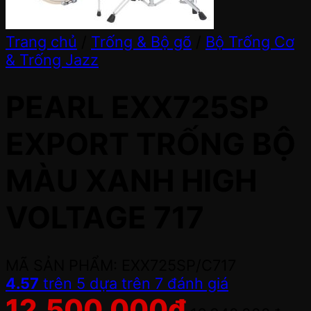
Trang chủ
/
Trống & Bộ gõ
/
Bộ Trống Cơ
& Trống Jazz
PEARL EXX725SP
EXPORT TRỐNG BỘ
MÀU XANH HIGH
VOLTAGE 717
MÃ SẢN PHẨM: EXX725SP/C717
4.57
trên 5 dựa trên
7
đánh giá
12,500,000
đ