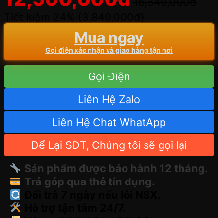
16,340,000
đ
Tiết kiệm 24% (
3,840,000
đ
)
Mua ngay
Gọi điện xác nhận và giao hàng tận nơi
Gọi Điện
Liên Hệ Zalo
Liên Hệ Chat WhatApp
Để Lại SĐT, Chúng tôi sẽ gọi lại
Sản phẩm được bảo hành 12 tháng.
Trả góp qua thẻ tín dụng.
Đổi trả 7 ngày nếu lỗi NSX.
Hỗ trợ tận tâm 24/7.