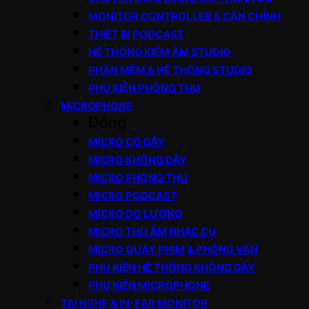
MONITOR CONTROLLER & CÂN CHỈNH
THIẾT BỊ PODCAST
HỆ THỐNG KIỂM ÂM STUDIO
PHẦN MỀM & HỆ THỐNG STUDIO
PHỤ KIỆN PHÒNG THU
MICROPHONE
Đóng
MICRO CÓ DÂY
MICRO KHÔNG DÂY
MICRO PHÒNG THU
MICRO PODCAST
MICRO ĐO LƯỜNG
MICRO THU ÂM NHẠC CỤ
MICRO QUAY PHIM & PHỎNG VẤN
PHỤ KIỆN HỆ THỐNG KHÔNG DÂY
PHỤ KIỆN MICROPHONE
TAI NGHE & IN-EAR MONITOR