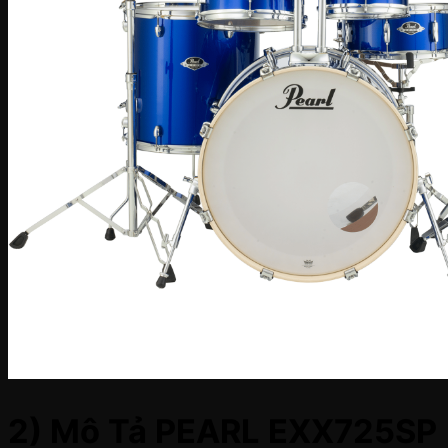
2) Mô Tả PEARL EXX725SP