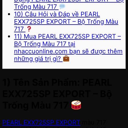
Trống Màu 717
10) Câu Hỏi và Đáp về PEARL
EXX725SP EXPORT – Bộ Trống Màu
717
11) Mua PEARL EXX725SP EXPORT –
Bộ Trống Màu 717 tại
nhaccuonline.com bạn sẽ được thêm
những giá trị gì?
1) Tên Sản Phẩm: PEARL
EXX725SP EXPORT – Bộ
Trống Màu 717
PEARL EXX725SP EXPORT
màu 717