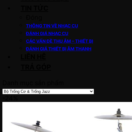
TIN TỨC
Đóng
THÔNG TIN VỀ NHẠC CỤ
ĐÁNH GIÁ NHẠC CỤ
CÁC VẤN ĐỀ THU ÂM – THIẾT BỊ
ĐÁNH GIÁ THIẾT BỊ ÂM THANH
LIÊN HỆ
TRẢ GÓP
Danh mục sản phẩm
-24%