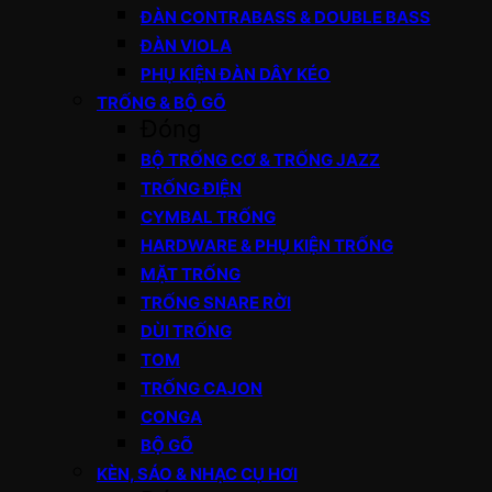
ĐÀN CONTRABASS & DOUBLE BASS
ĐÀN VIOLA
PHỤ KIỆN ĐÀN DÂY KÉO
TRỐNG & BỘ GÕ
Đóng
BỘ TRỐNG CƠ & TRỐNG JAZZ
TRỐNG ĐIỆN
CYMBAL TRỐNG
HARDWARE & PHỤ KIỆN TRỐNG
MẶT TRỐNG
TRỐNG SNARE RỜI
DÙI TRỐNG
TOM
TRỐNG CAJON
CONGA
BỘ GÕ
KÈN, SÁO & NHẠC CỤ HƠI