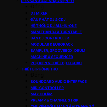
DJ & SẢN XUẤT NHẠC ĐIỆN TỬ
Đóng
DJ MIXER
ĐẦU PHÁT DJ & CDJ
HỆ THỐNG DJ ALL-IN-ONE
MÂM THAN DJ & TURNTABLE
BÀN DJ CONTROLLER
MODULAR & EURORACK
SAMPLER, GROOVEBOX, DRUM
MACHINE & SEQUENCER
PHỤ KIỆN & THIẾT BỊ DJ KHÁC
THIẾT BỊ PHÒNG THU
Đóng
SOUNDCARD AUDIO INTERFACE
MIDI CONTROLLER
MÁY GHI ÂM
PREAMP & CHANNEL STRIP
CHUYỂN ĐỔI & MẠNG ÂM THANH SỐ