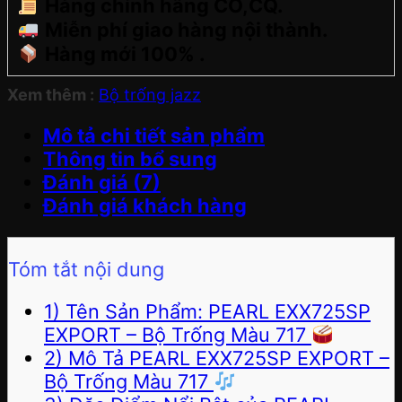
Hàng chính hãng CO,CQ.
Miễn phí giao hàng nội thành.
Hàng mới 100% .
Xem thêm :
Bộ trống jazz
Mô tả chi tiết sản phẩm
Thông tin bổ sung
Đánh giá (7)
Đánh giá khách hàng
Tóm tắt nội dung
1) Tên Sản Phẩm: PEARL EXX725SP
EXPORT – Bộ Trống Màu 717
2) Mô Tả PEARL EXX725SP EXPORT –
Bộ Trống Màu 717