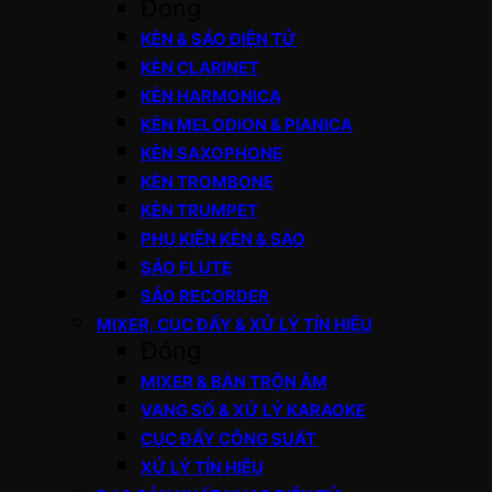
Đóng
KÈN & SÁO ĐIỆN TỬ
KÈN CLARINET
KÈN HARMONICA
KÈN MELODION & PIANICA
KÈN SAXOPHONE
KÈN TROMBONE
KÈN TRUMPET
PHỤ KIỆN KÈN & SÁO
SÁO FLUTE
SÁO RECORDER
MIXER, CỤC ĐẨY & XỬ LÝ TÍN HIỆU
Đóng
MIXER & BÀN TRỘN ÂM
VANG SỐ & XỬ LÝ KARAOKE
CỤC ĐẨY CÔNG SUẤT
XỬ LÝ TÍN HIỆU