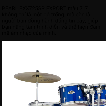
PEARL EXX725SP EXPORT màu 717
không chỉ là một bộ trống, mà còn là
người bạn đồng hành đáng tin cậy, giúp
bạn nâng tầm trình diễn và thể hiện đam
mê âm nhạc của mình.