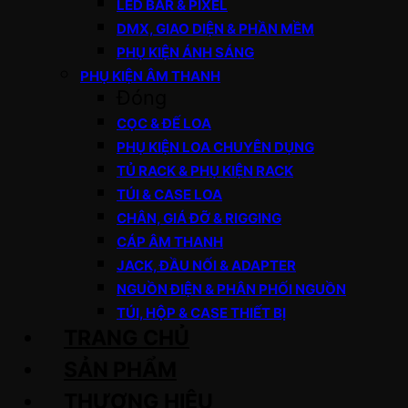
LED BAR & PIXEL
DMX, GIAO DIỆN & PHẦN MỀM
PHỤ KIỆN ÁNH SÁNG
PHỤ KIỆN ÂM THANH
Đóng
CỌC & ĐẾ LOA
PHỤ KIỆN LOA CHUYÊN DỤNG
TỦ RACK & PHỤ KIỆN RACK
TÚI & CASE LOA
CHÂN, GIÁ ĐỠ & RIGGING
CÁP ÂM THANH
JACK, ĐẦU NỐI & ADAPTER
NGUỒN ĐIỆN & PHÂN PHỐI NGUỒN
TÚI, HỘP & CASE THIẾT BỊ
TRANG CHỦ
SẢN PHẨM
THƯƠNG HIỆU