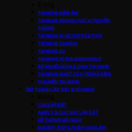
Đóng
TAI NGHE KIỂM ÂM
TAI NGHE BROADCAST & TRUYỀN
THÔNG
TAI NGHE BLUETOOTH & TWS
TAI NGHE GAMING
TAI NGHE DJ
TAI NGHE HI-FI & AUDIOPHILE
BỘ KHUẾCH ĐẠI & CHIA TAI NGHE
TAI NGHE NHẠC CỤ & TRỐNG ĐIỆN
PHỤ KIỆN TAI NGHE
ÂM THANH LẮP ĐẶT & HỘI NGHỊ
Đóng
LOA LẮP ĐẶT
AMPLY & CỤC ĐẨY LẮP ĐẶT
HỆ THỐNG HỘI NGHỊ
MATRIX, DSP & PHÂN VÙNG ÂM