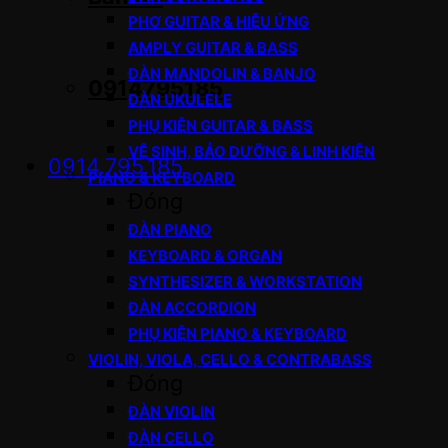
PHƠ GUITAR & HIỆU ỨNG
AMPLY GUITAR & BASS
ĐÀN MANDOLIN & BANJO
0914795185
ĐÀN UKULELE
PHỤ KIỆN GUITAR & BASS
VỆ SINH, BẢO DƯỠNG & LINH KIỆN
0914.795.185
PIANO & KEYBOARD
Đóng
ĐÀN PIANO
KEYBOARD & ORGAN
SYNTHESIZER & WORKSTATION
ĐÀN ACCORDION
PHỤ KIỆN PIANO & KEYBOARD
VIOLIN, VIOLA, CELLO & CONTRABASS
Đóng
ĐÀN VIOLIN
ĐÀN CELLO