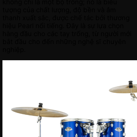
không chỉ là một bộ trống; nó là biểu
tượng của chất lượng, độ bền và âm
thanh xuất sắc, được chế tác bởi thương
hiệu Pearl nổi tiếng. Đây là sự lựa chọn
hàng đầu cho các tay trống, từ người mới
bắt đầu cho đến những nghệ sĩ chuyên
nghiệp.