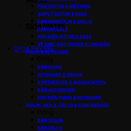
PHƠ GUITAR & HIỆU ỨNG
AMPLY GUITAR & BASS
ĐÀN MANDOLIN & BANJO
0914795185
ĐÀN UKULELE
PHỤ KIỆN GUITAR & BASS
VỆ SINH, BẢO DƯỠNG & LINH KIỆN
0914.795.185
PIANO & KEYBOARD
Đóng
ĐÀN PIANO
KEYBOARD & ORGAN
SYNTHESIZER & WORKSTATION
ĐÀN ACCORDION
PHỤ KIỆN PIANO & KEYBOARD
VIOLIN, VIOLA, CELLO & CONTRABASS
Đóng
ĐÀN VIOLIN
ĐÀN CELLO