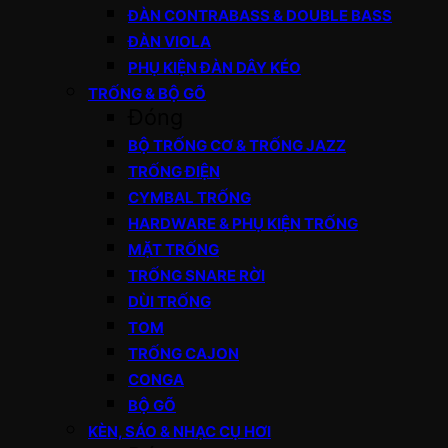
ĐÀN CONTRABASS & DOUBLE BASS
ĐÀN VIOLA
PHỤ KIỆN ĐÀN DÂY KÉO
TRỐNG & BỘ GÕ
Đóng
BỘ TRỐNG CƠ & TRỐNG JAZZ
TRỐNG ĐIỆN
CYMBAL TRỐNG
HARDWARE & PHỤ KIỆN TRỐNG
MẶT TRỐNG
TRỐNG SNARE RỜI
DÙI TRỐNG
TOM
TRỐNG CAJON
CONGA
BỘ GÕ
KÈN, SÁO & NHẠC CỤ HƠI