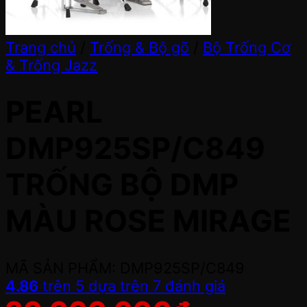
Trang chủ
/
Trống & Bộ gõ
/
Bộ Trống Cơ
& Trống Jazz
PEARL
DMP925SP/C849
TRỐNG BỘ DMP
MÀU ROSE MIRAGE
MÃ SẢN PHẨM: DMP925SP/C849
4.86
trên 5 dựa trên
7
đánh giá