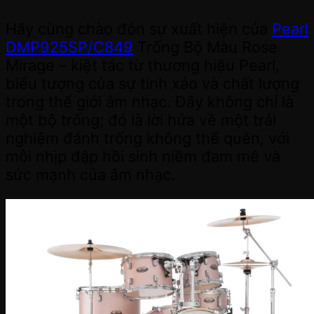
Hãy cùng chào đón sự xuất hiện của
Pearl
DMP925SP/C849
Trống Bộ Màu Rose
Mirage – kiệt tác từ thương hiệu Pearl,
biểu tượng của sự tinh xảo và chất lượng
trong thế giới âm nhạc. Đây không chỉ là
một bộ trống; đó là lời hứa về một trải
nghiệm đánh trống không thể quên, với
mỗi nhịp đập hồi sinh niềm đam mê và
sức mạnh của âm nhạc.