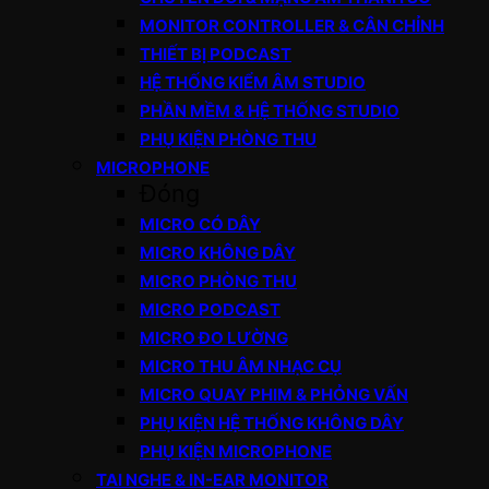
MONITOR CONTROLLER & CÂN CHỈNH
THIẾT BỊ PODCAST
HỆ THỐNG KIỂM ÂM STUDIO
PHẦN MỀM & HỆ THỐNG STUDIO
PHỤ KIỆN PHÒNG THU
MICROPHONE
Đóng
MICRO CÓ DÂY
MICRO KHÔNG DÂY
MICRO PHÒNG THU
MICRO PODCAST
MICRO ĐO LƯỜNG
MICRO THU ÂM NHẠC CỤ
MICRO QUAY PHIM & PHỎNG VẤN
PHỤ KIỆN HỆ THỐNG KHÔNG DÂY
PHỤ KIỆN MICROPHONE
TAI NGHE & IN-EAR MONITOR