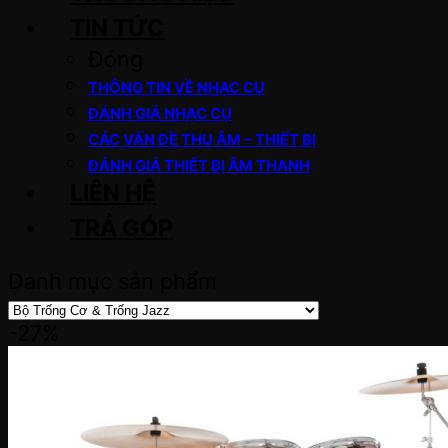
TIN TỨC
Đóng
THÔNG TIN VỀ NHẠC CỤ
ĐÁNH GIÁ NHẠC CỤ
CÁC VẤN ĐỀ THU ÂM – THIẾT BỊ
ĐÁNH GIÁ THIẾT BỊ ÂM THANH
LIÊN HỆ
TRẢ GÓP
Danh mục sản phẩm
-27%