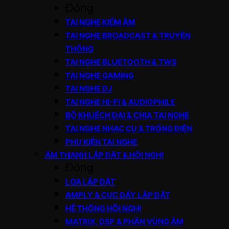
Đóng
TAI NGHE KIỂM ÂM
TAI NGHE BROADCAST & TRUYỀN
THÔNG
TAI NGHE BLUETOOTH & TWS
TAI NGHE GAMING
TAI NGHE DJ
TAI NGHE HI-FI & AUDIOPHILE
BỘ KHUẾCH ĐẠI & CHIA TAI NGHE
TAI NGHE NHẠC CỤ & TRỐNG ĐIỆN
PHỤ KIỆN TAI NGHE
ÂM THANH LẮP ĐẶT & HỘI NGHỊ
Đóng
LOA LẮP ĐẶT
AMPLY & CỤC ĐẨY LẮP ĐẶT
HỆ THỐNG HỘI NGHỊ
MATRIX, DSP & PHÂN VÙNG ÂM