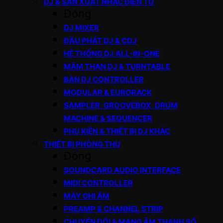
DJ & SẢN XUẤT NHẠC ĐIỆN TỬ
Đóng
DJ MIXER
ĐẦU PHÁT DJ & CDJ
HỆ THỐNG DJ ALL-IN-ONE
MÂM THAN DJ & TURNTABLE
BÀN DJ CONTROLLER
MODULAR & EURORACK
SAMPLER, GROOVEBOX, DRUM
MACHINE & SEQUENCER
PHỤ KIỆN & THIẾT BỊ DJ KHÁC
THIẾT BỊ PHÒNG THU
Đóng
SOUNDCARD AUDIO INTERFACE
MIDI CONTROLLER
MÁY GHI ÂM
PREAMP & CHANNEL STRIP
CHUYỂN ĐỔI & MẠNG ÂM THANH SỐ