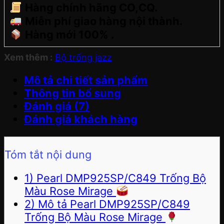
Hàng chính hãng CO,CQ.
Miễn phí giao hàng nội thành.
Hàng mới 100% .
Xem thêm :
Bộ trống jazz
Mô tả chi tiết sản phẩm
Thông tin bổ sung
Đánh giá (7)
Đánh giá khách hàng
Tóm tắt nội dung
1) Pearl DMP925SP/C849 Trống Bộ
Màu Rose Mirage
2) Mô tả Pearl DMP925SP/C849
Trống Bộ Màu Rose Mirage