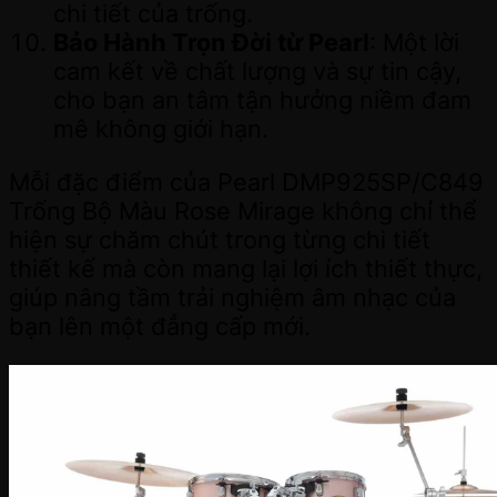
chi tiết của trống.
Bảo Hành Trọn Đời từ Pearl
: Một lời
cam kết về chất lượng và sự tin cậy,
cho bạn an tâm tận hưởng niềm đam
mê không giới hạn.
Mỗi đặc điểm của Pearl DMP925SP/C849
Trống Bộ Màu Rose Mirage không chỉ thể
hiện sự chăm chút trong từng chi tiết
thiết kế mà còn mang lại lợi ích thiết thực,
giúp nâng tầm trải nghiệm âm nhạc của
bạn lên một đẳng cấp mới.