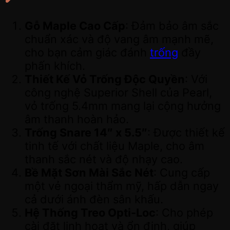
Gỗ Maple Cao Cấp
: Đảm bảo âm sắc
chuẩn xác và độ vang âm mạnh mẽ,
cho bạn cảm giác đánh
trống
đầy
phấn khích.
Thiết Kế Vỏ Trống Độc Quyền
: Với
công nghệ Superior Shell của Pearl,
vỏ trống 5.4mm mang lại cộng hưởng
âm thanh hoàn hảo.
Trống Snare 14″ x 5.5″
: Được thiết kế
tinh tế với chất liệu Maple, cho âm
thanh sắc nét và độ nhạy cao.
Bề Mặt Sơn Mài Sắc Nét
: Cung cấp
một vẻ ngoại thẩm mỹ, hấp dẫn ngay
cả dưới ánh đèn sân khấu.
Hệ Thống Treo Opti-Loc
: Cho phép
cài đặt linh hoạt và ổn định, giúp