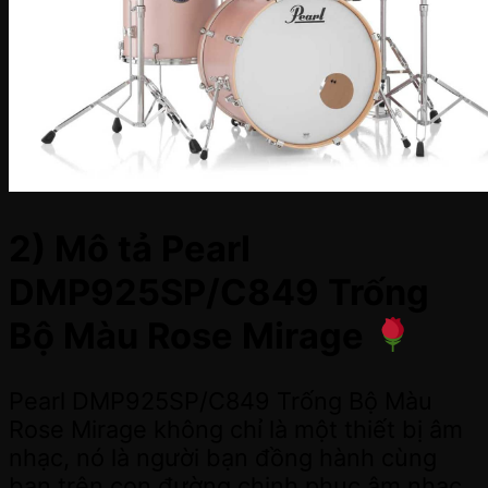
2) Mô tả Pearl
DMP925SP/C849 Trống
Bộ Màu Rose Mirage
Pearl DMP925SP/C849 Trống Bộ Màu
Rose Mirage không chỉ là một thiết bị âm
nhạc, nó là người bạn đồng hành cùng
bạn trên con đường chinh phục âm nhạc.