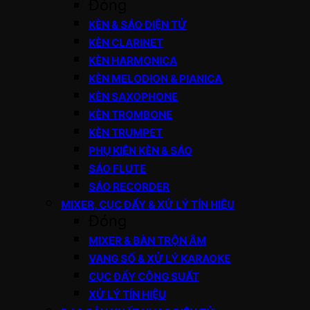
Đóng
KÈN & SÁO ĐIỆN TỬ
KÈN CLARINET
KÈN HARMONICA
KÈN MELODION & PIANICA
KÈN SAXOPHONE
KÈN TROMBONE
KÈN TRUMPET
PHỤ KIỆN KÈN & SÁO
SÁO FLUTE
SÁO RECORDER
MIXER, CỤC ĐẨY & XỬ LÝ TÍN HIỆU
Đóng
MIXER & BÀN TRỘN ÂM
VANG SỐ & XỬ LÝ KARAOKE
CỤC ĐẨY CÔNG SUẤT
XỬ LÝ TÍN HIỆU