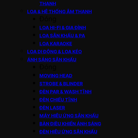
THANH
LOA & HỆ THỐNG ÂM THANH
Đóng
LOA HI-FI & GIA ĐÌNH
LOA SÂN KHẤU & PA
LOA KARAOKE
LOA DI ĐỘNG & LOA KÉO
ÁNH SÁNG SÂN KHẤU
Đóng
MOVING HEAD
STROBE & BLINDER
ĐÈN PAR & WASH TĨNH
ĐÈN CHIẾU TĨNH
ĐÈN LASER
MÁY HIỆU ỨNG SÂN KHẤU
BÀN ĐIỀU KHIỂN ÁNH SÁNG
ĐÈN HIỆU ỨNG SÂN KHẤU