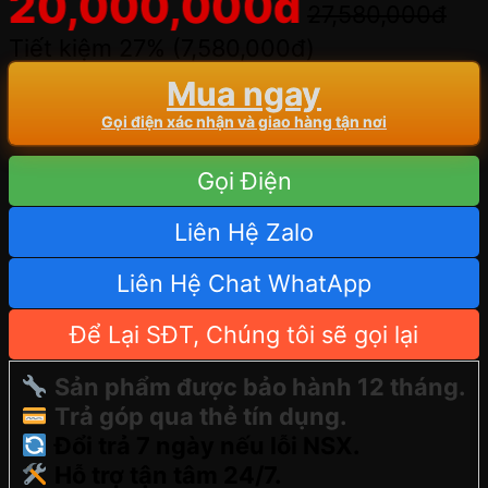
20,000,000
đ
27,580,000
đ
Tiết kiệm 27% (
7,580,000
đ
)
Mua ngay
Gọi điện xác nhận và giao hàng tận nơi
Gọi Điện
Liên Hệ Zalo
Liên Hệ Chat WhatApp
Để Lại SĐT, Chúng tôi sẽ gọi lại
Sản phẩm được bảo hành 12 tháng.
Trả góp qua thẻ tín dụng.
Đổi trả 7 ngày nếu lỗi NSX.
Hỗ trợ tận tâm 24/7.