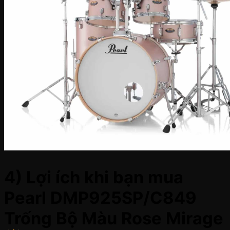
4) Lợi ích khi bạn mua
Pearl DMP925SP/C849
Trống Bộ Màu Rose Mirage