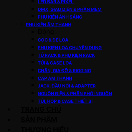
LED BAR & PIXEL
DMX, GIAO DIỆN & PHẦN MỀM
PHỤ KIỆN ÁNH SÁNG
PHỤ KIỆN ÂM THANH
Đóng
CỌC & ĐẾ LOA
PHỤ KIỆN LOA CHUYÊN DỤNG
TỦ RACK & PHỤ KIỆN RACK
TÚI & CASE LOA
CHÂN, GIÁ ĐỠ & RIGGING
CÁP ÂM THANH
JACK, ĐẦU NỐI & ADAPTER
NGUỒN ĐIỆN & PHÂN PHỐI NGUỒN
TÚI, HỘP & CASE THIẾT BỊ
TRANG CHỦ
SẢN PHẨM
THƯƠNG HIỆU