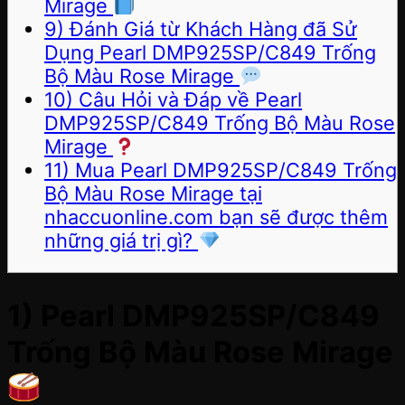
Mirage
9) Đánh Giá từ Khách Hàng đã Sử
Dụng Pearl DMP925SP/C849 Trống
Bộ Màu Rose Mirage
10) Câu Hỏi và Đáp về Pearl
DMP925SP/C849 Trống Bộ Màu Rose
Mirage
11) Mua Pearl DMP925SP/C849 Trống
Bộ Màu Rose Mirage tại
nhaccuonline.com bạn sẽ được thêm
những giá trị gì?
1) Pearl DMP925SP/C849
Trống Bộ Màu Rose Mirage