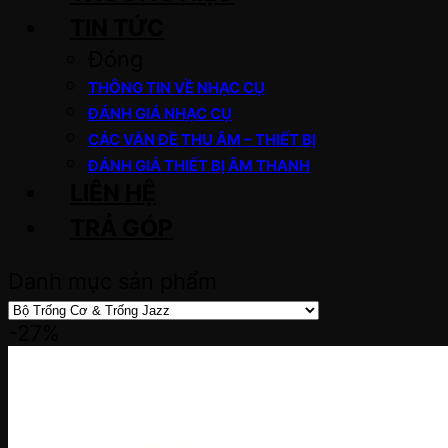
TIN TỨC
Đóng
THÔNG TIN VỀ NHẠC CỤ
ĐÁNH GIÁ NHẠC CỤ
CÁC VẤN ĐỀ THU ÂM – THIẾT BỊ
ĐÁNH GIÁ THIẾT BỊ ÂM THANH
LIÊN HỆ
TRẢ GÓP
Danh mục sản phẩm
-27%