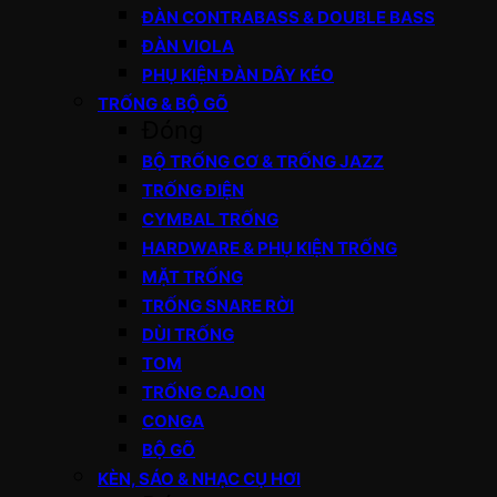
ĐÀN CONTRABASS & DOUBLE BASS
ĐÀN VIOLA
PHỤ KIỆN ĐÀN DÂY KÉO
TRỐNG & BỘ GÕ
Đóng
BỘ TRỐNG CƠ & TRỐNG JAZZ
TRỐNG ĐIỆN
CYMBAL TRỐNG
HARDWARE & PHỤ KIỆN TRỐNG
MẶT TRỐNG
TRỐNG SNARE RỜI
DÙI TRỐNG
TOM
TRỐNG CAJON
CONGA
BỘ GÕ
KÈN, SÁO & NHẠC CỤ HƠI