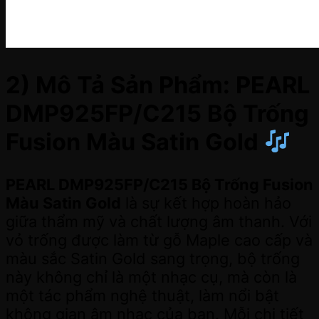
2) Mô Tả Sản Phẩm: PEARL
DMP925FP/C215 Bộ Trống
Fusion Màu Satin Gold
PEARL DMP925FP/C215 Bộ Trống Fusion
Màu Satin Gold
là sự kết hợp hoàn hảo
giữa thẩm mỹ và chất lượng âm thanh. Với
vỏ trống được làm từ gỗ Maple cao cấp và
màu sắc Satin Gold sang trọng, bộ trống
này không chỉ là một nhạc cụ, mà còn là
một tác phẩm nghệ thuật, làm nổi bật
không gian âm nhạc của bạn. Mỗi chi tiết