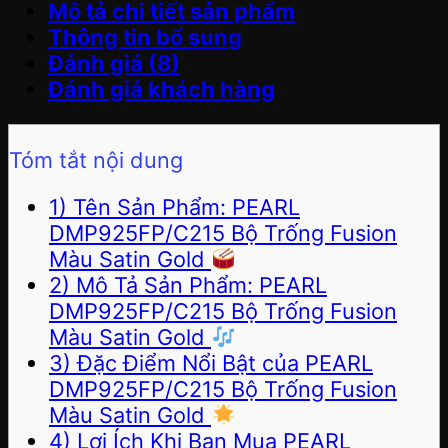
Mô tả chi tiết sản phẩm
Thông tin bổ sung
Đánh giá (8)
Đánh giá khách hàng
Tóm tắt nội dung
1) Tên Sản Phẩm: PEARL
DMP925FP/C215 Bộ Trống Fusion
Màu Satin Gold
2) Mô Tả Sản Phẩm: PEARL
DMP925FP/C215 Bộ Trống Fusion
Màu Satin Gold
3) Đặc Điểm Nổi Bật của PEARL
DMP925FP/C215 Bộ Trống Fusion
Màu Satin Gold
4) Lợi Ích Khi Bạn Mua PEARL