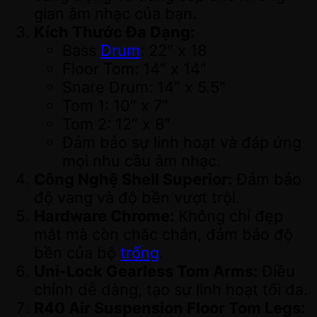
gian âm nhạc của bạn.
Kích Thước Đa Dạng:
Bass
Drum
: 22″ x 18
Floor Tom: 14″ x 14″
Snare Drum: 14″ x 5.5″
Tom 1: 10″ x 7″
Tom 2: 12″ x 8″
Đảm bảo sự linh hoạt và đáp ứng
mọi nhu cầu âm nhạc.
Công Nghệ Shell Superior:
Đảm bảo
độ vang và độ bền vượt trội.
Hardware Chrome:
Không chỉ đẹp
mắt mà còn chắc chắn, đảm bảo độ
bền của bộ
trống
.
Uni-Lock Gearless Tom Arms:
Điều
chỉnh dễ dàng, tạo sự linh hoạt tối đa.
R40 Air Suspension Floor Tom Legs: