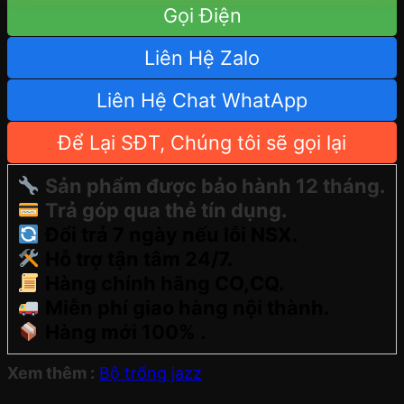
Gọi Điện
Liên Hệ Zalo
Liên Hệ Chat WhatApp
Để Lại SĐT, Chúng tôi sẽ gọi lại
Sản phẩm được bảo hành 12 tháng.
Trả góp qua thẻ tín dụng.
Đổi trả 7 ngày nếu lỗi NSX.
Hỗ trợ tận tâm 24/7.
Hàng chính hãng CO,CQ.
Miễn phí giao hàng nội thành.
Hàng mới 100% .
Xem thêm :
Bộ trống jazz