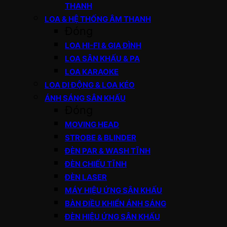
THANH
LOA & HỆ THỐNG ÂM THANH
Đóng
LOA HI-FI & GIA ĐÌNH
LOA SÂN KHẤU & PA
LOA KARAOKE
LOA DI ĐỘNG & LOA KÉO
ÁNH SÁNG SÂN KHẤU
Đóng
MOVING HEAD
STROBE & BLINDER
ĐÈN PAR & WASH TĨNH
ĐÈN CHIẾU TĨNH
ĐÈN LASER
MÁY HIỆU ỨNG SÂN KHẤU
BÀN ĐIỀU KHIỂN ÁNH SÁNG
ĐÈN HIỆU ỨNG SÂN KHẤU