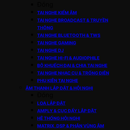
Đóng
TAI NGHE KIỂM ÂM
TAI NGHE BROADCAST & TRUYỀN
THÔNG
TAI NGHE BLUETOOTH & TWS
TAI NGHE GAMING
TAI NGHE DJ
TAI NGHE HI-FI & AUDIOPHILE
BỘ KHUẾCH ĐẠI & CHIA TAI NGHE
TAI NGHE NHẠC CỤ & TRỐNG ĐIỆN
PHỤ KIỆN TAI NGHE
ÂM THANH LẮP ĐẶT & HỘI NGHỊ
Đóng
LOA LẮP ĐẶT
AMPLY & CỤC ĐẨY LẮP ĐẶT
HỆ THỐNG HỘI NGHỊ
MATRIX, DSP & PHÂN VÙNG ÂM