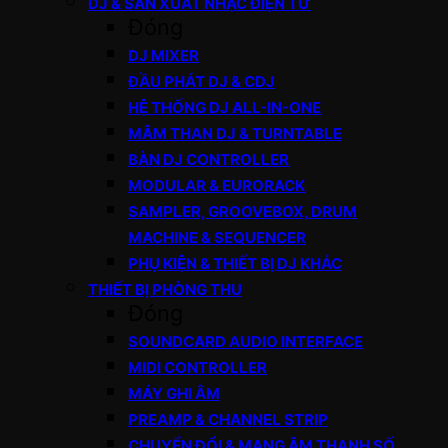
DJ & SẢN XUẤT NHẠC ĐIỆN TỬ
Đóng
DJ MIXER
ĐẦU PHÁT DJ & CDJ
HỆ THỐNG DJ ALL-IN-ONE
MÂM THAN DJ & TURNTABLE
BÀN DJ CONTROLLER
MODULAR & EURORACK
SAMPLER, GROOVEBOX, DRUM
MACHINE & SEQUENCER
PHỤ KIỆN & THIẾT BỊ DJ KHÁC
THIẾT BỊ PHÒNG THU
Đóng
SOUNDCARD AUDIO INTERFACE
MIDI CONTROLLER
MÁY GHI ÂM
PREAMP & CHANNEL STRIP
CHUYỂN ĐỔI & MẠNG ÂM THANH SỐ