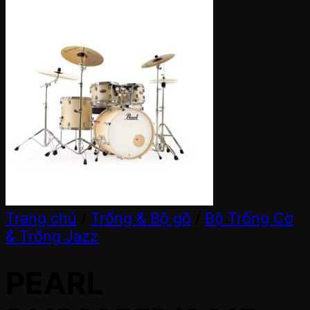
Trang chủ
/
Trống & Bộ gõ
/
Bộ Trống Cơ
& Trống Jazz
PEARL