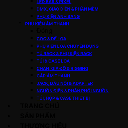
LED BAR & PIXEL
DMX, GIAO DIỆN & PHẦN MỀM
PHỤ KIỆN ÁNH SÁNG
PHỤ KIỆN ÂM THANH
Đóng
CỌC & ĐẾ LOA
PHỤ KIỆN LOA CHUYÊN DỤNG
TỦ RACK & PHỤ KIỆN RACK
TÚI & CASE LOA
CHÂN, GIÁ ĐỠ & RIGGING
CÁP ÂM THANH
JACK, ĐẦU NỐI & ADAPTER
NGUỒN ĐIỆN & PHÂN PHỐI NGUỒN
TÚI, HỘP & CASE THIẾT BỊ
TRANG CHỦ
SẢN PHẨM
THƯƠNG HIỆU