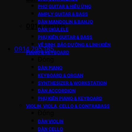
PHƠ GUITAR & HIỆU ỨNG
AMPLY GUITAR & BASS
ĐÀN MANDOLIN & BANJO
0914795185
ĐÀN UKULELE
PHỤ KIỆN GUITAR & BASS
VỆ SINH, BẢO DƯỠNG & LINH KIỆN
0914.795.185
PIANO & KEYBOARD
Đóng
ĐÀN PIANO
KEYBOARD & ORGAN
SYNTHESIZER & WORKSTATION
ĐÀN ACCORDION
PHỤ KIỆN PIANO & KEYBOARD
VIOLIN, VIOLA, CELLO & CONTRABASS
Đóng
ĐÀN VIOLIN
ĐÀN CELLO