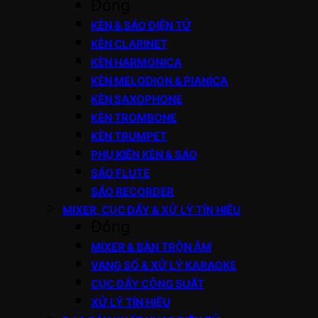
Đóng
KÈN & SÁO ĐIỆN TỬ
KÈN CLARINET
KÈN HARMONICA
KÈN MELODION & PIANICA
KÈN SAXOPHONE
KÈN TROMBONE
KÈN TRUMPET
PHỤ KIỆN KÈN & SÁO
SÁO FLUTE
SÁO RECORDER
MIXER, CỤC ĐẨY & XỬ LÝ TÍN HIỆU
Đóng
MIXER & BÀN TRỘN ÂM
VANG SỐ & XỬ LÝ KARAOKE
CỤC ĐẨY CÔNG SUẤT
XỬ LÝ TÍN HIỆU