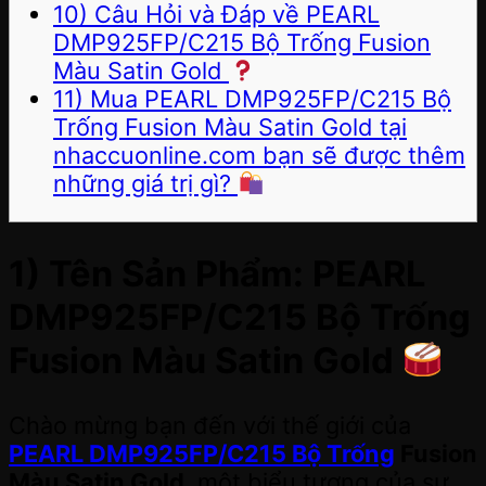
10) Câu Hỏi và Đáp về PEARL
DMP925FP/C215 Bộ Trống Fusion
Màu Satin Gold
11) Mua PEARL DMP925FP/C215 Bộ
Trống Fusion Màu Satin Gold tại
nhaccuonline.com bạn sẽ được thêm
những giá trị gì?
1) Tên Sản Phẩm: PEARL
DMP925FP/C215 Bộ Trống
Fusion Màu Satin Gold
Chào mừng bạn đến với thế giới của
PEARL DMP925FP/C215 Bộ Trống
Fusion
Màu Satin Gold
, một biểu tượng của sự