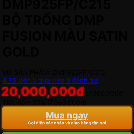
DMP925FP/C215
BỘ TRỐNG DMP
FUSION MÀU SATIN
GOLD
MÃ SẢN PHẨM: DMP925FP/C215
4.75
trên 5 dựa trên
8
đánh giá
20,000,000
đ
27,360,000
đ
Tiết kiệm 27% (
7,360,000
đ
)
Mua ngay
Gọi điện xác nhận và giao hàng tận nơi