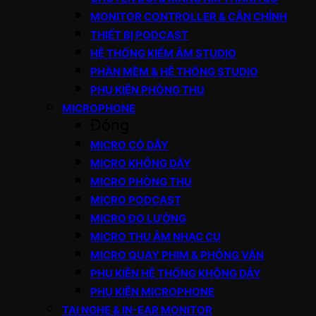
MONITOR CONTROLLER & CÂN CHỈNH
THIẾT BỊ PODCAST
HỆ THỐNG KIỂM ÂM STUDIO
PHẦN MỀM & HỆ THỐNG STUDIO
PHỤ KIỆN PHÒNG THU
MICROPHONE
Đóng
MICRO CÓ DÂY
MICRO KHÔNG DÂY
MICRO PHÒNG THU
MICRO PODCAST
MICRO ĐO LƯỜNG
MICRO THU ÂM NHẠC CỤ
MICRO QUAY PHIM & PHỎNG VẤN
PHỤ KIỆN HỆ THỐNG KHÔNG DÂY
PHỤ KIỆN MICROPHONE
TAI NGHE & IN-EAR MONITOR