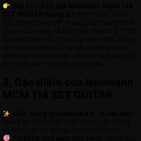
Giá trị cốt lõi mà Neumann MCM 114
SET GUITAR mang lại
chính là sự hoàn
hảo trong từng nốt nhạc, giúp người chơi
guitar tỏa sáng và thể hiện được cái “hồn”
của âm thanh từ nhạc cụ của mình. Đây là
lựa chọn lý tưởng cho các nghệ sĩ biểu
diễn, kỹ sư âm thanh, và những người yêu
âm nhạc đòi hỏi chất lượng cao.
3. Đặc điểm của Neumann
MCM 114 SET GUITAR
Viên nang tụ cardioid KK 14 cao cấp
:
Mang lại âm thanh chân thực, cân bằng
và hạn chế tối đa tạp âm môi trường.
Thiết kế nhỏ gọn, linh hoạt
: Micro kẹp