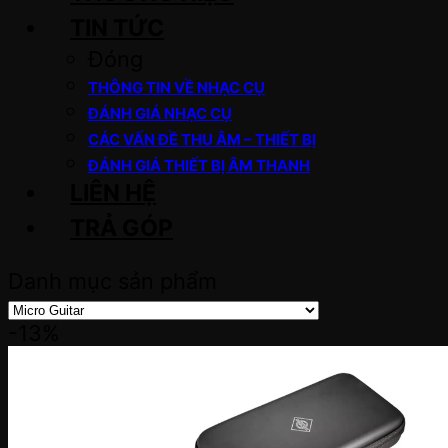
TIN TỨC
Đóng
THÔNG TIN VỀ NHẠC CỤ
ĐÁNH GIÁ NHẠC CỤ
CÁC VẤN ĐỀ THU ÂM – THIẾT BỊ
ĐÁNH GIÁ THIẾT BỊ ÂM THANH
LIÊN HỆ
TRẢ GÓP
Danh mục sản phẩm
-13%