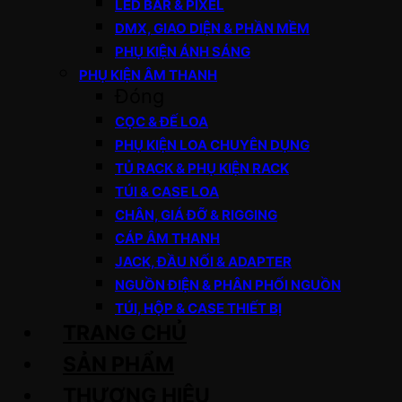
LED BAR & PIXEL
DMX, GIAO DIỆN & PHẦN MỀM
PHỤ KIỆN ÁNH SÁNG
PHỤ KIỆN ÂM THANH
Đóng
CỌC & ĐẾ LOA
PHỤ KIỆN LOA CHUYÊN DỤNG
TỦ RACK & PHỤ KIỆN RACK
TÚI & CASE LOA
CHÂN, GIÁ ĐỠ & RIGGING
CÁP ÂM THANH
JACK, ĐẦU NỐI & ADAPTER
NGUỒN ĐIỆN & PHÂN PHỐI NGUỒN
TÚI, HỘP & CASE THIẾT BỊ
TRANG CHỦ
SẢN PHẨM
THƯƠNG HIỆU