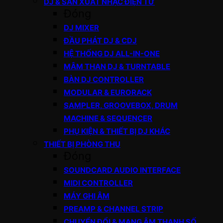
DJ & SẢN XUẤT NHẠC ĐIỆN TỬ
Đóng
DJ MIXER
ĐẦU PHÁT DJ & CDJ
HỆ THỐNG DJ ALL-IN-ONE
MÂM THAN DJ & TURNTABLE
BÀN DJ CONTROLLER
MODULAR & EURORACK
SAMPLER, GROOVEBOX, DRUM
MACHINE & SEQUENCER
PHỤ KIỆN & THIẾT BỊ DJ KHÁC
THIẾT BỊ PHÒNG THU
Đóng
SOUNDCARD AUDIO INTERFACE
MIDI CONTROLLER
MÁY GHI ÂM
PREAMP & CHANNEL STRIP
CHUYỂN ĐỔI & MẠNG ÂM THANH SỐ