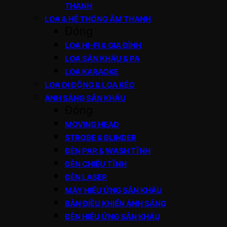
THANH
LOA & HỆ THỐNG ÂM THANH
Đóng
LOA HI-FI & GIA ĐÌNH
LOA SÂN KHẤU & PA
LOA KARAOKE
LOA DI ĐỘNG & LOA KÉO
ÁNH SÁNG SÂN KHẤU
Đóng
MOVING HEAD
STROBE & BLINDER
ĐÈN PAR & WASH TĨNH
ĐÈN CHIẾU TĨNH
ĐÈN LASER
MÁY HIỆU ỨNG SÂN KHẤU
BÀN ĐIỀU KHIỂN ÁNH SÁNG
ĐÈN HIỆU ỨNG SÂN KHẤU