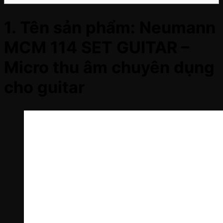
1. Tên sản phẩm:
Neumann
MCM 114 SET GUITAR –
Micro thu âm chuyên dụng
cho guitar