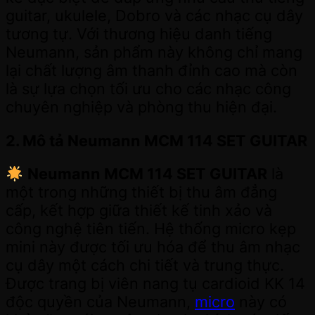
guitar, ukulele, Dobro và các nhạc cụ dây
tương tự. Với thương hiệu danh tiếng
Neumann, sản phẩm này không chỉ mang
lại chất lượng âm thanh đỉnh cao mà còn
là sự lựa chọn tối ưu cho các nhạc công
chuyên nghiệp và phòng thu hiện đại.
2. Mô tả Neumann MCM 114 SET GUITAR
Neumann MCM 114 SET GUITAR
là
một trong những thiết bị thu âm đẳng
cấp, kết hợp giữa thiết kế tinh xảo và
công nghệ tiên tiến. Hệ thống micro kẹp
mini này được tối ưu hóa để thu âm nhạc
cụ dây một cách chi tiết và trung thực.
Được trang bị viên nang tụ cardioid KK 14
độc quyền của Neumann,
micro
này có