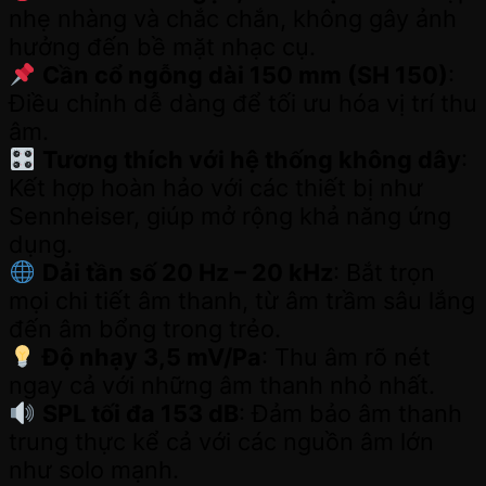
nhẹ nhàng và chắc chắn, không gây ảnh
hưởng đến bề mặt nhạc cụ.
Cần cổ ngỗng dài 150 mm (SH 150)
:
Điều chỉnh dễ dàng để tối ưu hóa vị trí thu
âm.
Tương thích với hệ thống không dây
:
Kết hợp hoàn hảo với các thiết bị như
Sennheiser, giúp mở rộng khả năng ứng
dụng.
Dải tần số 20 Hz – 20 kHz
: Bắt trọn
mọi chi tiết âm thanh, từ âm trầm sâu lắng
đến âm bổng trong trẻo.
Độ nhạy 3,5 mV/Pa
: Thu âm rõ nét
ngay cả với những âm thanh nhỏ nhất.
SPL tối đa 153 dB
: Đảm bảo âm thanh
trung thực kể cả với các nguồn âm lớn
như solo mạnh.