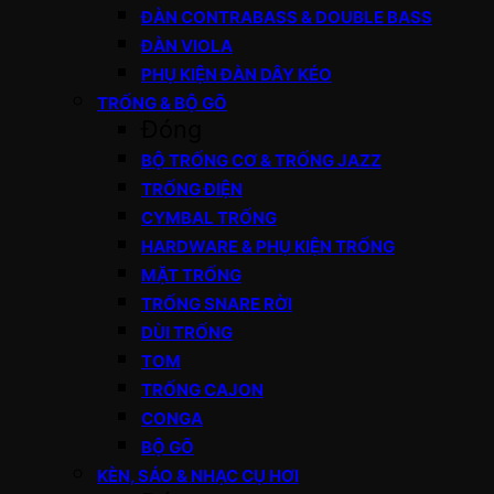
ĐÀN CONTRABASS & DOUBLE BASS
ĐÀN VIOLA
PHỤ KIỆN ĐÀN DÂY KÉO
TRỐNG & BỘ GÕ
Đóng
BỘ TRỐNG CƠ & TRỐNG JAZZ
TRỐNG ĐIỆN
CYMBAL TRỐNG
HARDWARE & PHỤ KIỆN TRỐNG
MẶT TRỐNG
TRỐNG SNARE RỜI
DÙI TRỐNG
TOM
TRỐNG CAJON
CONGA
BỘ GÕ
KÈN, SÁO & NHẠC CỤ HƠI