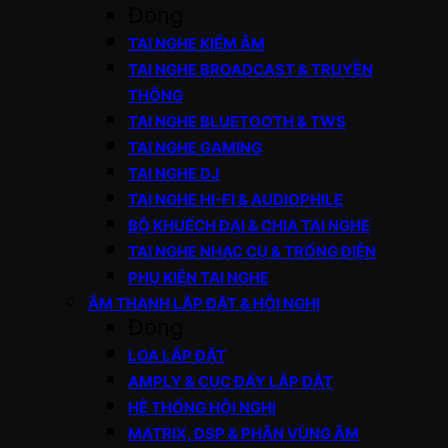
Đóng
TAI NGHE KIỂM ÂM
TAI NGHE BROADCAST & TRUYỀN
THÔNG
TAI NGHE BLUETOOTH & TWS
TAI NGHE GAMING
TAI NGHE DJ
TAI NGHE HI-FI & AUDIOPHILE
BỘ KHUẾCH ĐẠI & CHIA TAI NGHE
TAI NGHE NHẠC CỤ & TRỐNG ĐIỆN
PHỤ KIỆN TAI NGHE
ÂM THANH LẮP ĐẶT & HỘI NGHỊ
Đóng
LOA LẮP ĐẶT
AMPLY & CỤC ĐẨY LẮP ĐẶT
HỆ THỐNG HỘI NGHỊ
MATRIX, DSP & PHÂN VÙNG ÂM