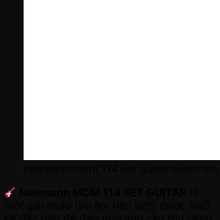
neumann mcm 114 set guitar micro thu 
Neumann MCM 114 SET GUITAR
là
một giải pháp thu âm tiên tiến, được thiết
kế đặc biệt để đáp ứng nhu cầu thu tiếng