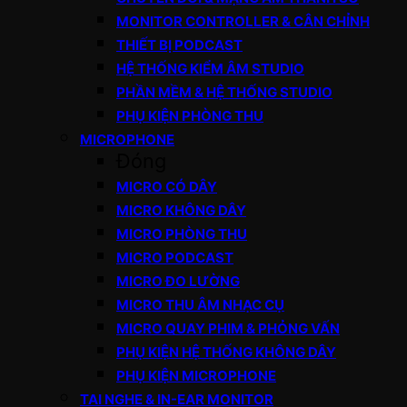
MONITOR CONTROLLER & CÂN CHỈNH
THIẾT BỊ PODCAST
HỆ THỐNG KIỂM ÂM STUDIO
PHẦN MỀM & HỆ THỐNG STUDIO
PHỤ KIỆN PHÒNG THU
MICROPHONE
Đóng
MICRO CÓ DÂY
MICRO KHÔNG DÂY
MICRO PHÒNG THU
MICRO PODCAST
MICRO ĐO LƯỜNG
MICRO THU ÂM NHẠC CỤ
MICRO QUAY PHIM & PHỎNG VẤN
PHỤ KIỆN HỆ THỐNG KHÔNG DÂY
PHỤ KIỆN MICROPHONE
TAI NGHE & IN-EAR MONITOR