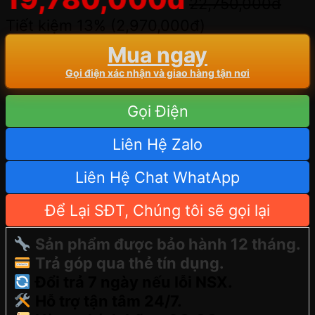
22,750,000
đ
Tiết kiệm 13% (
2,970,000
đ
)
Mua ngay
Gọi điện xác nhận và giao hàng tận nơi
Gọi Điện
Liên Hệ Zalo
Liên Hệ Chat WhatApp
Để Lại SĐT, Chúng tôi sẽ gọi lại
Sản phẩm được bảo hành 12 tháng.
Trả góp qua thẻ tín dụng.
Đổi trả 7 ngày nếu lỗi NSX.
Hỗ trợ tận tâm 24/7.