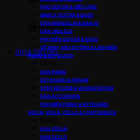
PHƠ GUITAR & HIỆU ỨNG
AMPLY GUITAR & BASS
ĐÀN MANDOLIN & BANJO
0914795185
ĐÀN UKULELE
PHỤ KIỆN GUITAR & BASS
VỆ SINH, BẢO DƯỠNG & LINH KIỆN
0914.795.185
PIANO & KEYBOARD
Đóng
ĐÀN PIANO
KEYBOARD & ORGAN
SYNTHESIZER & WORKSTATION
ĐÀN ACCORDION
PHỤ KIỆN PIANO & KEYBOARD
VIOLIN, VIOLA, CELLO & CONTRABASS
Đóng
ĐÀN VIOLIN
ĐÀN CELLO