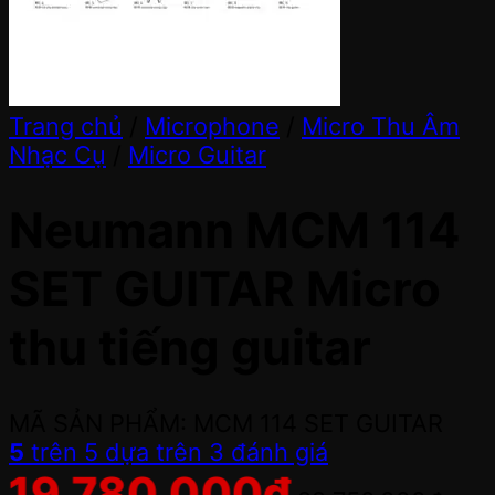
Trang chủ
/
Microphone
/
Micro Thu Âm
Nhạc Cụ
/
Micro Guitar
Neumann MCM 114
SET GUITAR Micro
thu tiếng guitar
MÃ SẢN PHẨM: MCM 114 SET GUITAR
5
trên 5 dựa trên
3
đánh giá
19,780,000
đ