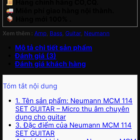
Hàng chính hãng CO,CQ.
Miễn phí giao hàng nội thành.
Hàng mới 100% .
Xem thêm :
Amp
,
Bass
,
Guitar
,
Neumann
Mô tả chi tiết sản phẩm
Đánh giá (3)
Đánh giá khách hàng
Tóm tắt nội dung
1. Tên sản phẩm: Neumann MCM 114
SET GUITAR – Micro thu âm chuyên
dụng cho guitar
3. Đặc điểm của Neumann MCM 114
SET GUITAR