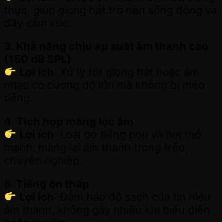
thực, giúp giọng hát trở nên sống động và
đầy cảm xúc.
3. Khả năng chịu áp suất âm thanh cao
(150 dB SPL)
Lợi ích
: Xử lý tốt giọng hát hoặc âm
nhạc có cường độ lớn mà không bị méo
tiếng.
4. Tích hợp màng lọc âm
Lợi ích
: Loại bỏ tiếng pop và hơi thở
mạnh, mang lại âm thanh trong trẻo,
chuyên nghiệp.
5. Tiếng ồn thấp
Lợi ích
: Đảm bảo độ sạch của tín hiệu
âm thanh, không gây nhiễu khi biểu diễn