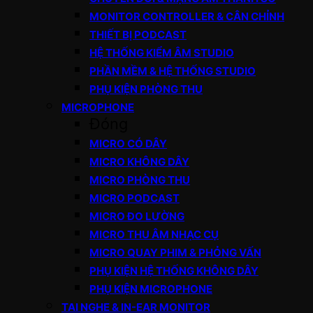
MONITOR CONTROLLER & CÂN CHỈNH
THIẾT BỊ PODCAST
HỆ THỐNG KIỂM ÂM STUDIO
PHẦN MỀM & HỆ THỐNG STUDIO
PHỤ KIỆN PHÒNG THU
MICROPHONE
Đóng
MICRO CÓ DÂY
MICRO KHÔNG DÂY
MICRO PHÒNG THU
MICRO PODCAST
MICRO ĐO LƯỜNG
MICRO THU ÂM NHẠC CỤ
MICRO QUAY PHIM & PHỎNG VẤN
PHỤ KIỆN HỆ THỐNG KHÔNG DÂY
PHỤ KIỆN MICROPHONE
TAI NGHE & IN-EAR MONITOR