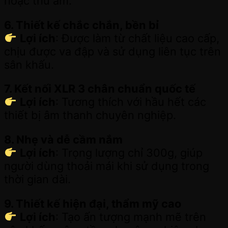
hoặc thu âm.
6. Thiết kế chắc chắn, bền bỉ
Lợi ích
: Được làm từ chất liệu cao cấp,
chịu được va đập và sử dụng liên tục trên
sân khấu.
7. Kết nối XLR 3 chân chuẩn quốc tế
Lợi ích
: Tương thích với hầu hết các
thiết bị âm thanh chuyên nghiệp.
8. Nhẹ và dễ cầm nắm
Lợi ích
: Trọng lượng chỉ 300g, giúp
người dùng thoải mái khi sử dụng trong
thời gian dài.
9. Thiết kế hiện đại, thẩm mỹ cao
Lợi ích
: Tạo ấn tượng mạnh mẽ trên