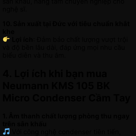
sân khấu, nâng tầm chuyên nghiệp cho
nghệ sĩ.
10. Sản xuất tại Đức với tiêu chuẩn khắt
khe
Lợi ích
: Đảm bảo chất lượng vượt trội
và độ bền lâu dài, đáp ứng mọi nhu cầu
biểu diễn và thu âm.
4. Lợi ích khi bạn mua
Neumann KMS 105 BK
Micro Condenser Cầm Tay
1. Âm thanh chất lượng phòng thu ngay
trên sân khấu
Với công nghệ condenser tiên tiến,