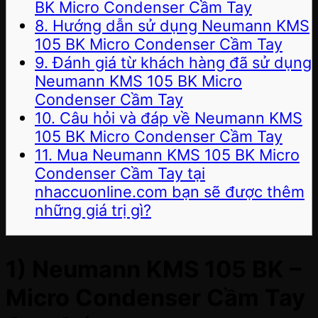
BK Micro Condenser Cầm Tay
8. Hướng dẫn sử dụng Neumann KMS
105 BK Micro Condenser Cầm Tay
9. Đánh giá từ khách hàng đã sử dụng
Neumann KMS 105 BK Micro
Condenser Cầm Tay
10. Câu hỏi và đáp về Neumann KMS
105 BK Micro Condenser Cầm Tay
11. Mua Neumann KMS 105 BK Micro
Condenser Cầm Tay tại
nhaccuonline.com bạn sẽ được thêm
những giá trị gì?
1)
Neumann KMS 105 BK –
Micro Condenser Cầm Tay