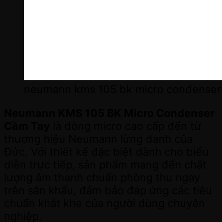
neumann kms 105 bk micro condenser 
Neumann KMS 105 BK Micro Condenser
Cầm Tay
là dòng micro cao cấp đến từ
thương hiệu Neumann lừng danh của
Đức. Với thiết kế đặc biệt dành cho biểu
diễn trực tiếp, sản phẩm mang đến chất
lượng âm thanh chuẩn phòng thu ngay
trên sân khấu, đảm bảo đáp ứng các tiêu
chuẩn khắt khe của người dùng chuyên
nghiệp.