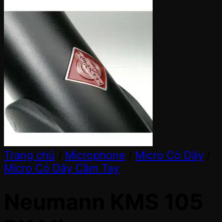
Trang chủ
/
Microphone
/
Micro Có Dây
/
Micro Có Dây Cầm Tay
Neumann KMS 105