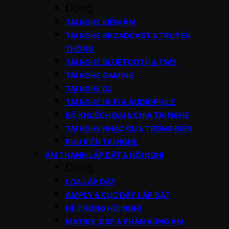
Đóng
TAI NGHE KIỂM ÂM
TAI NGHE BROADCAST & TRUYỀN
THÔNG
TAI NGHE BLUETOOTH & TWS
TAI NGHE GAMING
TAI NGHE DJ
TAI NGHE HI-FI & AUDIOPHILE
BỘ KHUẾCH ĐẠI & CHIA TAI NGHE
TAI NGHE NHẠC CỤ & TRỐNG ĐIỆN
PHỤ KIỆN TAI NGHE
ÂM THANH LẮP ĐẶT & HỘI NGHỊ
Đóng
LOA LẮP ĐẶT
AMPLY & CỤC ĐẨY LẮP ĐẶT
HỆ THỐNG HỘI NGHỊ
MATRIX, DSP & PHÂN VÙNG ÂM