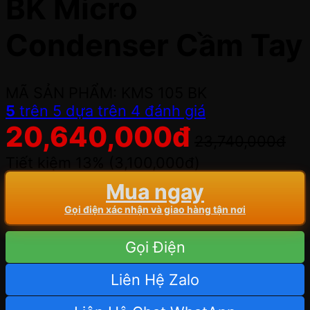
BK Micro
Condenser Cầm Tay
MÃ SẢN PHẨM: KMS 105 BK
5
trên 5 dựa trên
4
đánh giá
20,640,000
đ
23,740,000
đ
Tiết kiệm 13% (
3,100,000
đ
)
Mua ngay
Gọi điện xác nhận và giao hàng tận nơi
Gọi Điện
Liên Hệ Zalo