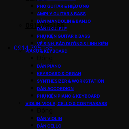
PHƠ GUITAR & HIỆU ỨNG
AMPLY GUITAR & BASS
ĐÀN MANDOLIN & BANJO
0914795185
ĐÀN UKULELE
PHỤ KIỆN GUITAR & BASS
VỆ SINH, BẢO DƯỠNG & LINH KIỆN
0914.795.185
PIANO & KEYBOARD
Đóng
ĐÀN PIANO
KEYBOARD & ORGAN
SYNTHESIZER & WORKSTATION
ĐÀN ACCORDION
PHỤ KIỆN PIANO & KEYBOARD
VIOLIN, VIOLA, CELLO & CONTRABASS
Đóng
ĐÀN VIOLIN
ĐÀN CELLO