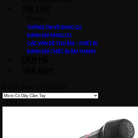
TIN TỨC
Đóng
THÔNG TIN VỀ NHẠC CỤ
ĐÁNH GIÁ NHẠC CỤ
CÁC VẤN ĐỀ THU ÂM – THIẾT BỊ
ĐÁNH GIÁ THIẾT BỊ ÂM THANH
LIÊN HỆ
TRẢ GÓP
Danh mục sản phẩm
-13%