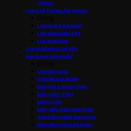
THANH
LOA & HỆ THỐNG ÂM THANH
Đóng
LOA HI-FI & GIA ĐÌNH
LOA SÂN KHẤU & PA
LOA KARAOKE
LOA DI ĐỘNG & LOA KÉO
ÁNH SÁNG SÂN KHẤU
Đóng
MOVING HEAD
STROBE & BLINDER
ĐÈN PAR & WASH TĨNH
ĐÈN CHIẾU TĨNH
ĐÈN LASER
MÁY HIỆU ỨNG SÂN KHẤU
BÀN ĐIỀU KHIỂN ÁNH SÁNG
ĐÈN HIỆU ỨNG SÂN KHẤU