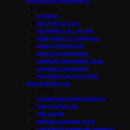
DJ & SẢN XUẤT NHẠC ĐIỆN TỬ
Đóng
DJ MIXER
ĐẦU PHÁT DJ & CDJ
HỆ THỐNG DJ ALL-IN-ONE
MÂM THAN DJ & TURNTABLE
BÀN DJ CONTROLLER
MODULAR & EURORACK
SAMPLER, GROOVEBOX, DRUM
MACHINE & SEQUENCER
PHỤ KIỆN & THIẾT BỊ DJ KHÁC
THIẾT BỊ PHÒNG THU
Đóng
SOUNDCARD AUDIO INTERFACE
MIDI CONTROLLER
MÁY GHI ÂM
PREAMP & CHANNEL STRIP
CHUYỂN ĐỔI & MẠNG ÂM THANH SỐ