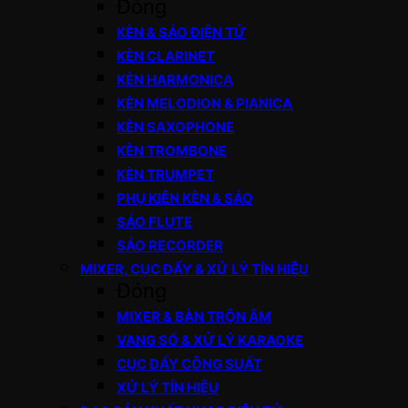
Đóng
KÈN & SÁO ĐIỆN TỬ
KÈN CLARINET
KÈN HARMONICA
KÈN MELODION & PIANICA
KÈN SAXOPHONE
KÈN TROMBONE
KÈN TRUMPET
PHỤ KIỆN KÈN & SÁO
SÁO FLUTE
SÁO RECORDER
MIXER, CỤC ĐẨY & XỬ LÝ TÍN HIỆU
Đóng
MIXER & BÀN TRỘN ÂM
VANG SỐ & XỬ LÝ KARAOKE
CỤC ĐẨY CÔNG SUẤT
XỬ LÝ TÍN HIỆU