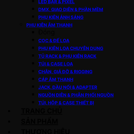
LED BAR & PIXEL
DMX, GIAO DIỆN & PHẦN MỀM
PHỤ KIỆN ÁNH SÁNG
PHỤ KIỆN ÂM THANH
Đóng
CỌC & ĐẾ LOA
PHỤ KIỆN LOA CHUYÊN DỤNG
TỦ RACK & PHỤ KIỆN RACK
TÚI & CASE LOA
CHÂN, GIÁ ĐỠ & RIGGING
CÁP ÂM THANH
JACK, ĐẦU NỐI & ADAPTER
NGUỒN ĐIỆN & PHÂN PHỐI NGUỒN
TÚI, HỘP & CASE THIẾT BỊ
TRANG CHỦ
SẢN PHẨM
THƯƠNG HIỆU