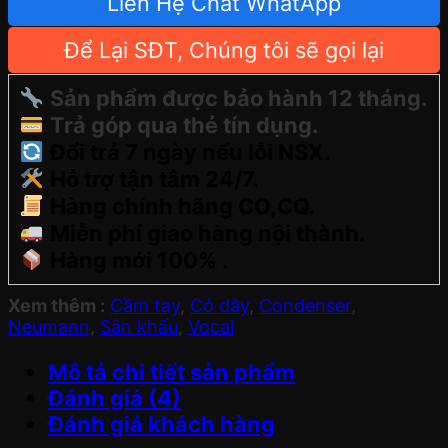
Liên Hệ Chat WhatApp
Để Lại SĐT, Chúng tôi sẽ gọi lại
Sản phẩm được bảo hành 12 tháng.
Trả góp qua thẻ tín dụng.
Đổi trả 7 ngày nếu lỗi NSX.
Hỗ trợ tận tâm 24/7.
Hàng chính hãng CO,CQ.
Miễn phí giao hàng nội thành.
Hàng mới 100% .
Xem thêm :
Cầm tay
,
Có dây
,
Condenser
,
Neumann
,
Sân khấu
,
Vocal
Mô tả chi tiết sản phẩm
Đánh giá (4)
Đánh giá khách hàng