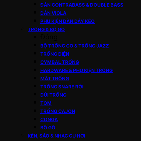
ĐÀN CONTRABASS & DOUBLE BASS
ĐÀN VIOLA
PHỤ KIỆN ĐÀN DÂY KÉO
TRỐNG & BỘ GÕ
Đóng
BỘ TRỐNG CƠ & TRỐNG JAZZ
TRỐNG ĐIỆN
CYMBAL TRỐNG
HARDWARE & PHỤ KIỆN TRỐNG
MẶT TRỐNG
TRỐNG SNARE RỜI
DÙI TRỐNG
TOM
TRỐNG CAJON
CONGA
BỘ GÕ
KÈN, SÁO & NHẠC CỤ HƠI