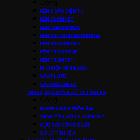
Đóng
KÈN & SÁO ĐIỆN TỬ
KÈN CLARINET
KÈN HARMONICA
KÈN MELODION & PIANICA
KÈN SAXOPHONE
KÈN TROMBONE
KÈN TRUMPET
PHỤ KIỆN KÈN & SÁO
SÁO FLUTE
SÁO RECORDER
MIXER, CỤC ĐẨY & XỬ LÝ TÍN HIỆU
Đóng
MIXER & BÀN TRỘN ÂM
VANG SỐ & XỬ LÝ KARAOKE
CỤC ĐẨY CÔNG SUẤT
XỬ LÝ TÍN HIỆU