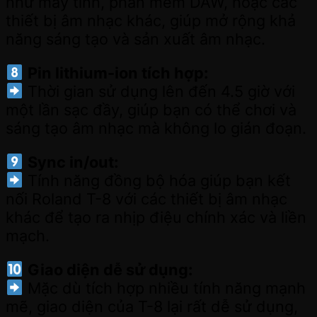
như máy tính, phần mềm DAW, hoặc các
thiết bị âm nhạc khác, giúp mở rộng khả
năng sáng tạo và sản xuất âm nhạc.
Pin lithium-ion tích hợp:
Thời gian sử dụng lên đến 4.5 giờ với
một lần sạc đầy, giúp bạn có thể chơi và
sáng tạo âm nhạc mà không lo gián đoạn.
Sync in/out:
Tính năng đồng bộ hóa giúp bạn kết
nối Roland T-8 với các thiết bị âm nhạc
khác để tạo ra nhịp điệu chính xác và liền
mạch.
Giao diện dễ sử dụng:
Mặc dù tích hợp nhiều tính năng mạnh
mẽ, giao diện của T-8 lại rất dễ sử dụng,