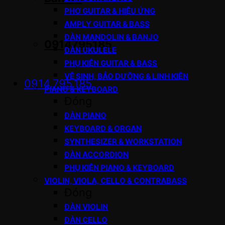
PHƠ GUITAR & HIỆU ỨNG
AMPLY GUITAR & BASS
ĐÀN MANDOLIN & BANJO
0914795185
ĐÀN UKULELE
PHỤ KIỆN GUITAR & BASS
VỆ SINH, BẢO DƯỠNG & LINH KIỆN
0914.795.185
PIANO & KEYBOARD
Đóng
ĐÀN PIANO
KEYBOARD & ORGAN
SYNTHESIZER & WORKSTATION
ĐÀN ACCORDION
PHỤ KIỆN PIANO & KEYBOARD
VIOLIN, VIOLA, CELLO & CONTRABASS
Đóng
ĐÀN VIOLIN
ĐÀN CELLO