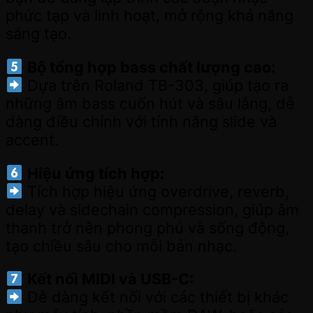
phức tạp và linh hoạt, mở rộng khả năng
sáng tạo.
Bộ tổng hợp bass chất lượng cao:
Dựa trên Roland TB-303, giúp tạo ra
những âm bass cuốn hút và sâu lắng, dễ
dàng điều chỉnh với tính năng slide và
accent.
Hiệu ứng tích hợp:
Tích hợp hiệu ứng overdrive, reverb,
delay và sidechain compression, giúp âm
thanh trở nên phong phú và sống động,
tạo chiều sâu cho mỗi bản nhạc.
Kết nối MIDI và USB-C:
Dễ dàng kết nối với các thiết bị khác