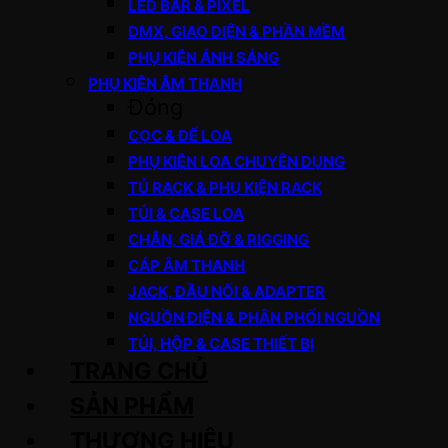
LED BAR & PIXEL
DMX, GIAO DIỆN & PHẦN MỀM
PHỤ KIỆN ÁNH SÁNG
PHỤ KIỆN ÂM THANH
Đóng
CỌC & ĐẾ LOA
PHỤ KIỆN LOA CHUYÊN DỤNG
TỦ RACK & PHỤ KIỆN RACK
TÚI & CASE LOA
CHÂN, GIÁ ĐỠ & RIGGING
CÁP ÂM THANH
JACK, ĐẦU NỐI & ADAPTER
NGUỒN ĐIỆN & PHÂN PHỐI NGUỒN
TÚI, HỘP & CASE THIẾT BỊ
TRANG CHỦ
SẢN PHẨM
THƯƠNG HIỆU