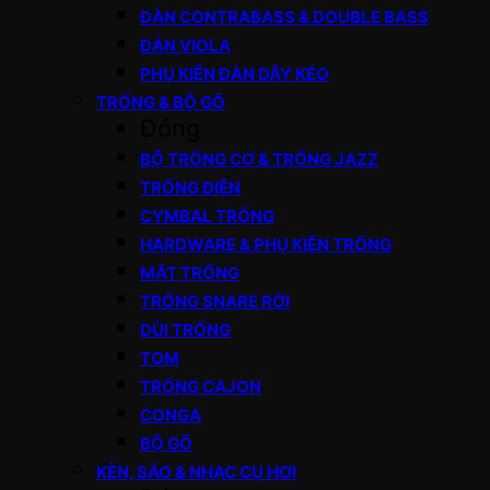
ĐÀN CONTRABASS & DOUBLE BASS
ĐÀN VIOLA
PHỤ KIỆN ĐÀN DÂY KÉO
TRỐNG & BỘ GÕ
Đóng
BỘ TRỐNG CƠ & TRỐNG JAZZ
TRỐNG ĐIỆN
CYMBAL TRỐNG
HARDWARE & PHỤ KIỆN TRỐNG
MẶT TRỐNG
TRỐNG SNARE RỜI
DÙI TRỐNG
TOM
TRỐNG CAJON
CONGA
BỘ GÕ
KÈN, SÁO & NHẠC CỤ HƠI