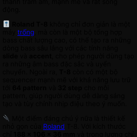
thanh trầm ấm, mạnh mẽ và rất sống
động.
Roland T-8
không chỉ đơn giản là một
máy
trống
, mà còn là một bộ tổng hợp
bass chất lượng cao, có thể tạo ra những
dòng bass sâu lắng với các tính năng
slide
và
accent
, cho phép người dùng tạo
ra những âm bass đặc sắc và uyển
chuyển. Ngoài ra,
T-8
còn có một bộ
sequencer mạnh mẽ với khả năng lưu trữ
tới
64 pattern
và
32 step
cho mỗi
pattern, giúp người dùng dễ dàng sáng
tạo và tùy chỉnh nhịp điệu theo ý muốn.
Một điểm đáng chú ý nữa là thiết kế
nhỏ gọn của
Roland
T-8. Với kích thước
chỉ
188 x 106 x 36 mm
và trọng lượng chỉ