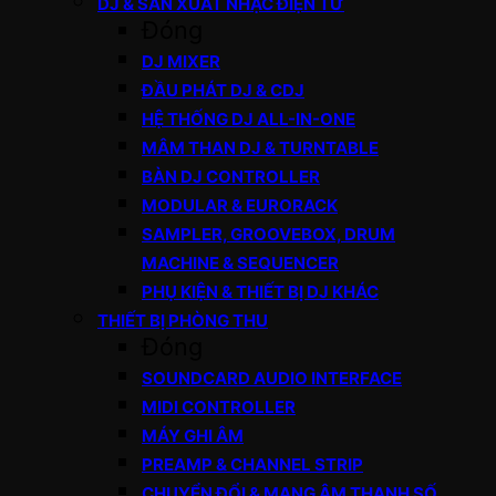
DJ & SẢN XUẤT NHẠC ĐIỆN TỬ
Đóng
DJ MIXER
ĐẦU PHÁT DJ & CDJ
HỆ THỐNG DJ ALL-IN-ONE
MÂM THAN DJ & TURNTABLE
BÀN DJ CONTROLLER
MODULAR & EURORACK
SAMPLER, GROOVEBOX, DRUM
MACHINE & SEQUENCER
PHỤ KIỆN & THIẾT BỊ DJ KHÁC
THIẾT BỊ PHÒNG THU
Đóng
SOUNDCARD AUDIO INTERFACE
MIDI CONTROLLER
MÁY GHI ÂM
PREAMP & CHANNEL STRIP
CHUYỂN ĐỔI & MẠNG ÂM THANH SỐ