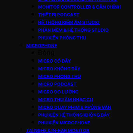
MONITOR CONTROLLER & CÂN CHỈNH
THIẾT BỊ PODCAST
HỆ THỐNG KIỂM ÂM STUDIO
PHẦN MỀM & HỆ THỐNG STUDIO
PHỤ KIỆN PHÒNG THU
MICROPHONE
Đóng
MICRO CÓ DÂY
MICRO KHÔNG DÂY
MICRO PHÒNG THU
MICRO PODCAST
MICRO ĐO LƯỜNG
MICRO THU ÂM NHẠC CỤ
MICRO QUAY PHIM & PHỎNG VẤN
PHỤ KIỆN HỆ THỐNG KHÔNG DÂY
PHỤ KIỆN MICROPHONE
TAI NGHE & IN-EAR MONITOR