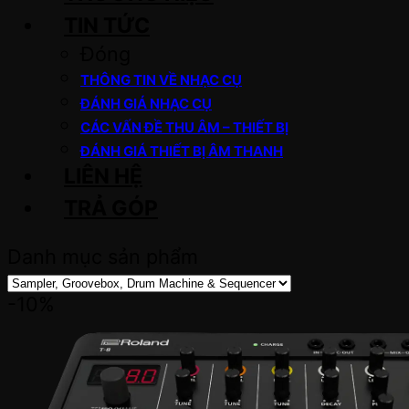
TIN TỨC
Đóng
THÔNG TIN VỀ NHẠC CỤ
ĐÁNH GIÁ NHẠC CỤ
CÁC VẤN ĐỀ THU ÂM – THIẾT BỊ
ĐÁNH GIÁ THIẾT BỊ ÂM THANH
LIÊN HỆ
TRẢ GÓP
Danh mục sản phẩm
-10%