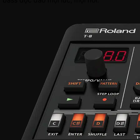
bass độc đáo mọi lúc, mọi nơi.