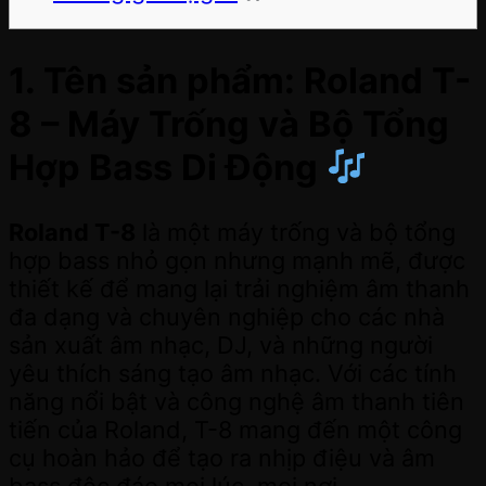
1. Tên sản phẩm: Roland T-
8 – Máy Trống và Bộ Tổng
Hợp Bass Di Động
Roland T-8
là một máy trống và bộ tổng
hợp bass nhỏ gọn nhưng mạnh mẽ, được
thiết kế để mang lại trải nghiệm âm thanh
đa dạng và chuyên nghiệp cho các nhà
sản xuất âm nhạc, DJ, và những người
yêu thích sáng tạo âm nhạc. Với các tính
năng nổi bật và công nghệ âm thanh tiên
tiến của Roland, T-8 mang đến một công
cụ hoàn hảo để tạo ra nhịp điệu và âm