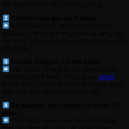
âm thanh chính xác và sống động.
Thiết kế nhỏ gọn và di động:
Kích thước nhỏ và trọng lượng nhẹ
giúp bạn dễ dàng mang theo và sáng tạo
âm nhạc bất kỳ nơi đâu, từ phòng thu đến
sân khấu.
6 track trống và 1 track bass:
Tạo ra các nhịp điệu đa dạng và đầy
sức sống với 6 track trống (bass
drum
,
snare drum, toms, hi-hat) và 1 track bass,
đáp ứng nhu cầu sáng tạo vô tận.
64 pattern, mỗi pattern có tối đa 32
step:
Tính năng sequencer mạnh mẽ giúp
bạn dễ dàng lập trình các đoạn nhạc