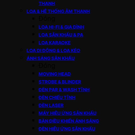
THANH
LOA & HỆ THỐNG ÂM THANH
Đóng
LOA HI-FI & GIA ĐÌNH
LOA SÂN KHẤU & PA
LOA KARAOKE
LOA DI ĐỘNG & LOA KÉO
ÁNH SÁNG SÂN KHẤU
Đóng
MOVING HEAD
STROBE & BLINDER
ĐÈN PAR & WASH TĨNH
ĐÈN CHIẾU TĨNH
ĐÈN LASER
MÁY HIỆU ỨNG SÂN KHẤU
BÀN ĐIỀU KHIỂN ÁNH SÁNG
ĐÈN HIỆU ỨNG SÂN KHẤU