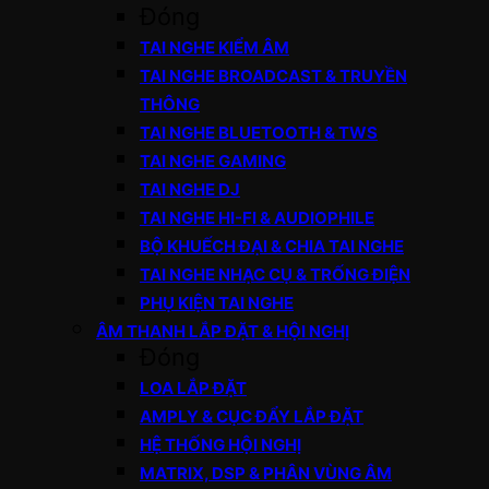
Đóng
TAI NGHE KIỂM ÂM
TAI NGHE BROADCAST & TRUYỀN
THÔNG
TAI NGHE BLUETOOTH & TWS
TAI NGHE GAMING
TAI NGHE DJ
TAI NGHE HI-FI & AUDIOPHILE
BỘ KHUẾCH ĐẠI & CHIA TAI NGHE
TAI NGHE NHẠC CỤ & TRỐNG ĐIỆN
PHỤ KIỆN TAI NGHE
ÂM THANH LẮP ĐẶT & HỘI NGHỊ
Đóng
LOA LẮP ĐẶT
AMPLY & CỤC ĐẨY LẮP ĐẶT
HỆ THỐNG HỘI NGHỊ
MATRIX, DSP & PHÂN VÙNG ÂM