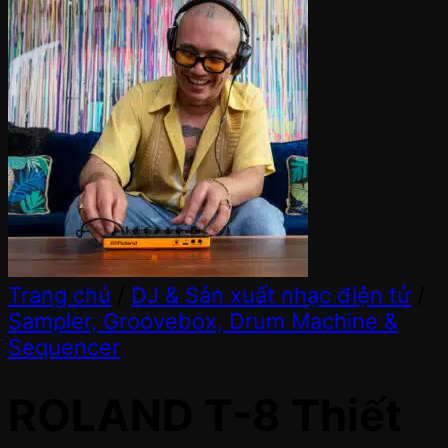
Trang chủ
/
DJ & Sản xuất nhạc điện tử
/
Sampler, Groovebox, Drum Machine &
Sequencer
ROLAND T-8 Thiết