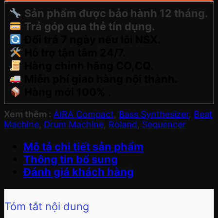
Sản phẩm được bảo hành 12 tháng.
Trả góp qua thẻ tín dụng.
Đổi trả 7 ngày nếu lỗi NSX.
Hỗ trợ tận tâm 24/7.
Hàng chính hãng CO,CQ.
Miễn phí giao hàng nội thành.
Hàng mới 100% .
Xem thêm :
AIRA Compact
,
Bass Synthesizer
,
Beat
Machine
,
Drum Machine
,
Roland
,
Sequencer
Mô tả chi tiết sản phẩm
Thông tin bổ sung
Đánh giá khách hàng
Tóm tắt nội dung