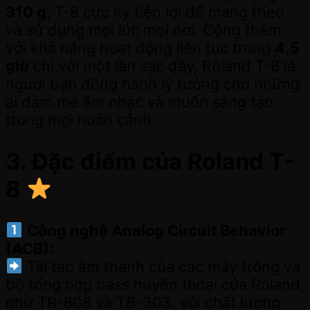
310 g
, T-8 cực kỳ tiện lợi để mang theo
và sử dụng mọi lúc mọi nơi. Cộng thêm
với khả năng hoạt động liên tục trong
4,5
giờ
chỉ với một lần sạc đầy, Roland T-8 là
người bạn đồng hành lý tưởng cho những
ai đam mê âm nhạc và muốn sáng tạo
trong mọi hoàn cảnh.
3. Đặc điểm của Roland T-
8
Công nghệ Analog Circuit Behavior
(ACB):
Tái tạo âm thanh của các máy trống và
bộ tổng hợp bass huyền thoại của Roland,
như TR-808 và TB-303, với chất lượng