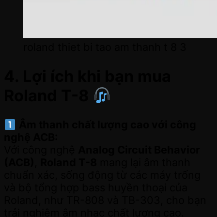
roland thiet bi tao am thanh t 8 3
4. Lợi ích khi bạn mua
Roland T-8
Âm thanh chất lượng cao với công
nghệ ACB:
Với công nghệ
Analog Circuit Behavior
(ACB)
,
Roland T-8
mang lại âm thanh
chuẩn xác, sống động từ các máy trống
và bộ tổng hợp bass huyền thoại của
Roland, như TR-808 và TB-303, cho bạn
trải nghiệm âm nhạc chất lượng cao.