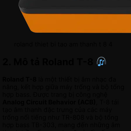
roland thiet bi tao am thanh t 8 4
2. Mô tả Roland T-8
Roland T-8
là một thiết bị âm nhạc đa
năng, kết hợp giữa máy trống và bộ tổng
hợp bass. Được trang bị công nghệ
Analog Circuit Behavior (ACB)
, T-8 tái
tạo âm thanh đặc trưng của các máy
trống nổi tiếng như TR-808 và bộ tổng
hợp bass TB-303, mang đến những âm