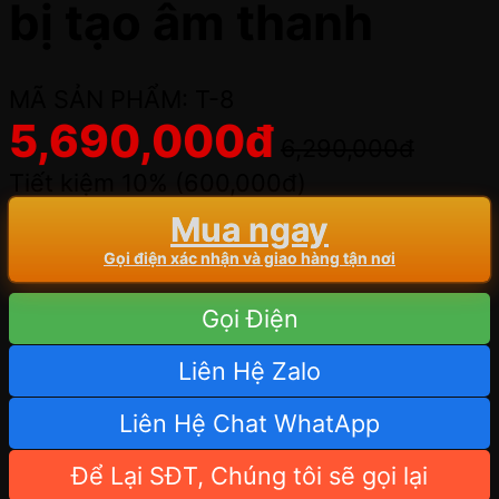
bị tạo âm thanh
MÃ SẢN PHẨM: T-8
5,690,000
đ
6,290,000
đ
Tiết kiệm 10% (
600,000
đ
)
Mua ngay
Gọi điện xác nhận và giao hàng tận nơi
Gọi Điện
Liên Hệ Zalo
Liên Hệ Chat WhatApp
Để Lại SĐT, Chúng tôi sẽ gọi lại