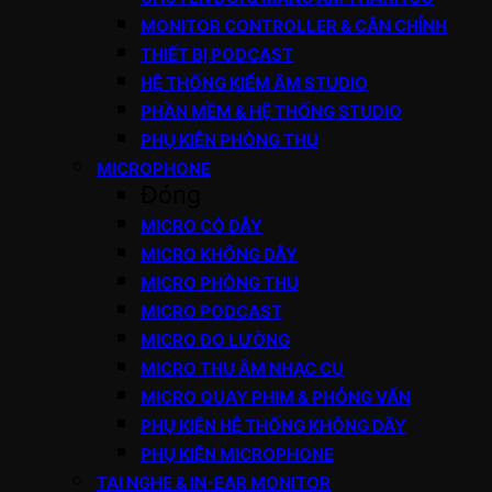
MONITOR CONTROLLER & CÂN CHỈNH
THIẾT BỊ PODCAST
HỆ THỐNG KIỂM ÂM STUDIO
PHẦN MỀM & HỆ THỐNG STUDIO
PHỤ KIỆN PHÒNG THU
MICROPHONE
Đóng
MICRO CÓ DÂY
MICRO KHÔNG DÂY
MICRO PHÒNG THU
MICRO PODCAST
MICRO ĐO LƯỜNG
MICRO THU ÂM NHẠC CỤ
MICRO QUAY PHIM & PHỎNG VẤN
PHỤ KIỆN HỆ THỐNG KHÔNG DÂY
PHỤ KIỆN MICROPHONE
TAI NGHE & IN-EAR MONITOR