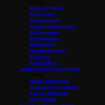
Đóng
KÈN & SÁO ĐIỆN TỬ
KÈN CLARINET
KÈN HARMONICA
KÈN MELODION & PIANICA
KÈN SAXOPHONE
KÈN TROMBONE
KÈN TRUMPET
PHỤ KIỆN KÈN & SÁO
SÁO FLUTE
SÁO RECORDER
MIXER, CỤC ĐẨY & XỬ LÝ TÍN HIỆU
Đóng
MIXER & BÀN TRỘN ÂM
VANG SỐ & XỬ LÝ KARAOKE
CỤC ĐẨY CÔNG SUẤT
XỬ LÝ TÍN HIỆU