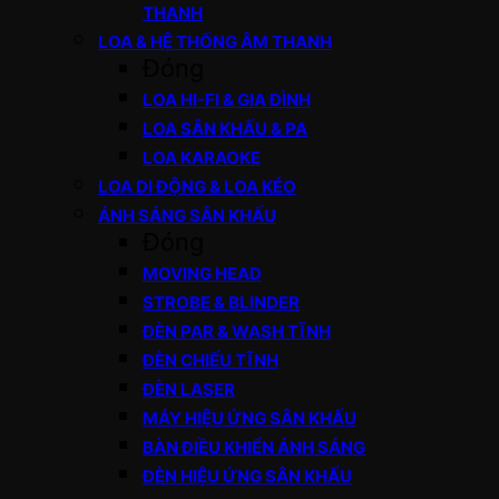
THANH
LOA & HỆ THỐNG ÂM THANH
Đóng
LOA HI-FI & GIA ĐÌNH
LOA SÂN KHẤU & PA
LOA KARAOKE
LOA DI ĐỘNG & LOA KÉO
ÁNH SÁNG SÂN KHẤU
Đóng
MOVING HEAD
STROBE & BLINDER
ĐÈN PAR & WASH TĨNH
ĐÈN CHIẾU TĨNH
ĐÈN LASER
MÁY HIỆU ỨNG SÂN KHẤU
BÀN ĐIỀU KHIỂN ÁNH SÁNG
ĐÈN HIỆU ỨNG SÂN KHẤU