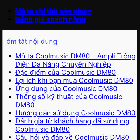
Mô tả chi tiết sản phẩm
Đánh giá khách hàng
Tóm tắt nội dung
Mô tả Coolmusic DM80 – Ampli Trống
Điện Đa Năng Chuyên Nghiệp
Đặc điểm của Coolmusic DM80
Lợi ích khi bạn mua Coolmusic DM80
Ứng dụng của Coolmusic DM80
Thông số kỹ thuật của Coolmusic
DM80
Hướng dẫn sử dụng Coolmusic DM80
Đánh giá từ khách hàng đã sử dụng
Coolmusic DM80
Câu hỏi và đáp về Coolmusic DM80