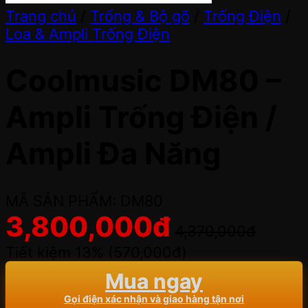
Trang chủ
/
Trống & Bộ gõ
/
Trống Điện
/
Loa & Ampli Trống Điện
Coolmusic DM80 –
Ampli Trống Điện /
Ampli Đa Năng
MÃ SẢN PHẨM: DM80
3,800,000
đ
4,370,000
đ
Tiết kiệm 13% (
570,000
đ
)
Mua ngay
Gọi điện xác nhận và giao hàng tận nơi