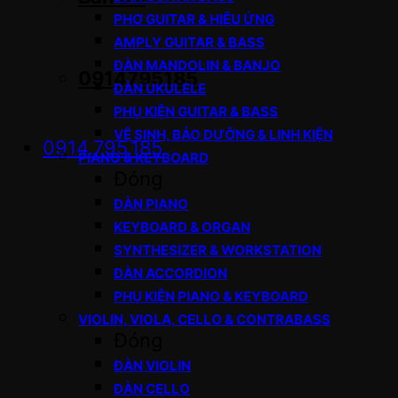
PHƠ GUITAR & HIỆU ỨNG
AMPLY GUITAR & BASS
ĐÀN MANDOLIN & BANJO
0914795185
ĐÀN UKULELE
PHỤ KIỆN GUITAR & BASS
VỆ SINH, BẢO DƯỠNG & LINH KIỆN
0914.795.185
PIANO & KEYBOARD
Đóng
ĐÀN PIANO
KEYBOARD & ORGAN
SYNTHESIZER & WORKSTATION
ĐÀN ACCORDION
PHỤ KIỆN PIANO & KEYBOARD
VIOLIN, VIOLA, CELLO & CONTRABASS
Đóng
ĐÀN VIOLIN
ĐÀN CELLO