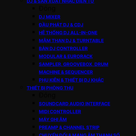
DJ & SẢN XUẤT NHẠC ĐIỆN TỬ
Đóng
DJ MIXER
ĐẦU PHÁT DJ & CDJ
HỆ THỐNG DJ ALL-IN-ONE
MÂM THAN DJ & TURNTABLE
BÀN DJ CONTROLLER
MODULAR & EURORACK
SAMPLER, GROOVEBOX, DRUM
MACHINE & SEQUENCER
PHỤ KIỆN & THIẾT BỊ DJ KHÁC
THIẾT BỊ PHÒNG THU
Đóng
SOUNDCARD AUDIO INTERFACE
MIDI CONTROLLER
MÁY GHI ÂM
PREAMP & CHANNEL STRIP
CHUYỂN ĐỔI & MẠNG ÂM THANH SỐ