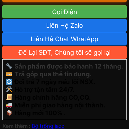
Gọi Điện
Liên Hệ Zalo
Liên Hệ Chat WhatApp
Để Lại SĐT, Chúng tôi sẽ gọi lại
Sản phẩm được bảo hành 12 tháng.
Trả góp qua thẻ tín dụng.
Đổi trả 7 ngày nếu lỗi NSX.
Hỗ trợ tận tâm 24/7.
Hàng chính hãng CO,CQ.
Miễn phí giao hàng nội thành.
Hàng mới 100% .
Xem thêm :
Bộ trống jazz