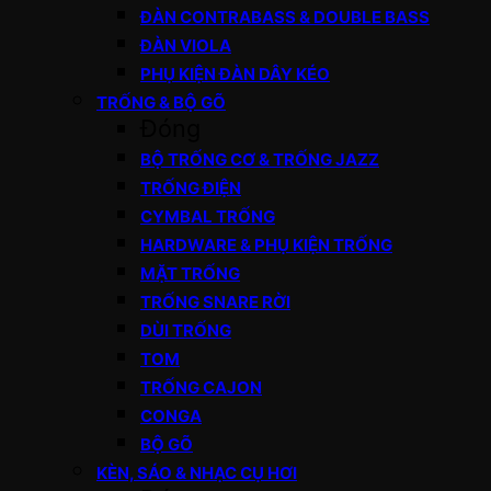
ĐÀN CONTRABASS & DOUBLE BASS
ĐÀN VIOLA
PHỤ KIỆN ĐÀN DÂY KÉO
TRỐNG & BỘ GÕ
Đóng
BỘ TRỐNG CƠ & TRỐNG JAZZ
TRỐNG ĐIỆN
CYMBAL TRỐNG
HARDWARE & PHỤ KIỆN TRỐNG
MẶT TRỐNG
TRỐNG SNARE RỜI
DÙI TRỐNG
TOM
TRỐNG CAJON
CONGA
BỘ GÕ
KÈN, SÁO & NHẠC CỤ HƠI