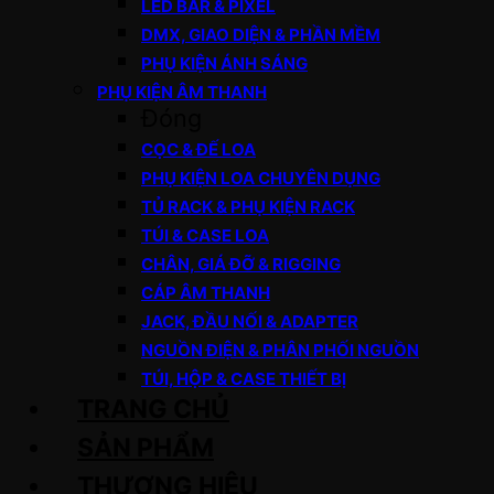
LED BAR & PIXEL
DMX, GIAO DIỆN & PHẦN MỀM
PHỤ KIỆN ÁNH SÁNG
PHỤ KIỆN ÂM THANH
Đóng
CỌC & ĐẾ LOA
PHỤ KIỆN LOA CHUYÊN DỤNG
TỦ RACK & PHỤ KIỆN RACK
TÚI & CASE LOA
CHÂN, GIÁ ĐỠ & RIGGING
CÁP ÂM THANH
JACK, ĐẦU NỐI & ADAPTER
NGUỒN ĐIỆN & PHÂN PHỐI NGUỒN
TÚI, HỘP & CASE THIẾT BỊ
TRANG CHỦ
SẢN PHẨM
THƯƠNG HIỆU