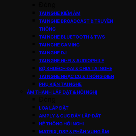
Đóng
TAI NGHE KIỂM ÂM
TAI NGHE BROADCAST & TRUYỀN
THÔNG
TAI NGHE BLUETOOTH & TWS
TAI NGHE GAMING
TAI NGHE DJ
TAI NGHE HI-FI & AUDIOPHILE
BỘ KHUẾCH ĐẠI & CHIA TAI NGHE
TAI NGHE NHẠC CỤ & TRỐNG ĐIỆN
PHỤ KIỆN TAI NGHE
ÂM THANH LẮP ĐẶT & HỘI NGHỊ
Đóng
LOA LẮP ĐẶT
AMPLY & CỤC ĐẨY LẮP ĐẶT
HỆ THỐNG HỘI NGHỊ
MATRIX, DSP & PHÂN VÙNG ÂM