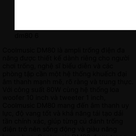
dm80 6
Coolmusic DM80 là ampli trống điện đa
năng được thiết kế dành riêng cho người
chơi trống, nghệ sĩ biểu diễn và các
phòng tập cần một hệ thống khuếch đại
âm thanh mạnh mẽ, rõ ràng và trung thực.
Với công suất 80W cùng hệ thống loa
woofer 10 inch và tweeter 1 inch,
Coolmusic DM80 mang đến âm thanh uy
lực, độ vang tốt và khả năng tái tạo dải
tần chính xác, giúp từng cú đánh trống
điện trở nên sống động và giàu năng