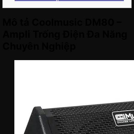
Mô tả Coolmusic DM80 –
Ampli Trống Điện Đa Năng
Chuyên Nghiệp