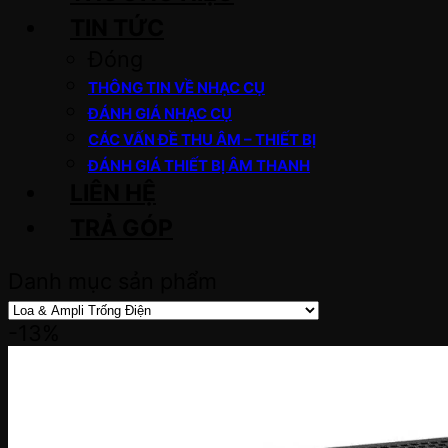
TIN TỨC
Đóng
THÔNG TIN VỀ NHẠC CỤ
ĐÁNH GIÁ NHẠC CỤ
CÁC VẤN ĐỀ THU ÂM – THIẾT BỊ
ĐÁNH GIÁ THIẾT BỊ ÂM THANH
LIÊN HỆ
TRẢ GÓP
Danh mục sản phẩm
-13%