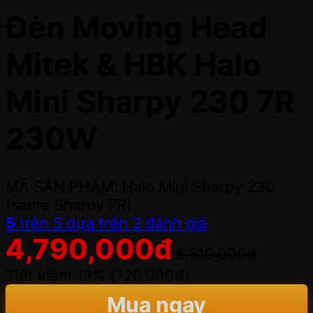
Đèn Moving Head
Mitek & HBK Halo
Mini Sharpy 230 7R
230W
MÃ SẢN PHẨM: Halo Mini Sharpy 230
(same Sharpy 7R)
5
trên 5 dựa trên
2
đánh giá
4,790,000
đ
5,510,000
đ
Tiết kiệm 13% (
720,000
đ
)
Mua ngay