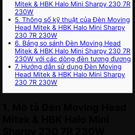
Mitek & HBK Halo Mini Sharpy 230 7R
230W
5. Thông số kỹ thuật của Đèn Moving
Head Mitek & HBK Halo Mini Sharpy
230 7R 230W
6. Bảng so sánh Đèn Moving Head
Mitek & HBK Halo Mini Sharpy 230 7R
230W với các dòng đèn tương đương
7. Hướng dẫn sử dụng Đèn Moving
Head Mitek & HBK Halo Mini Sharpy
230 7R 230W
1. Mô tả Đèn Moving Head
Mitek & HBK Halo Mini
Sharpy 230 7R 230W