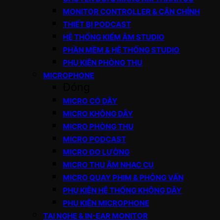
MONITOR CONTROLLER & CÂN CHỈNH
THIẾT BỊ PODCAST
HỆ THỐNG KIỂM ÂM STUDIO
PHẦN MỀM & HỆ THỐNG STUDIO
PHỤ KIỆN PHÒNG THU
MICROPHONE
Đóng
MICRO CÓ DÂY
MICRO KHÔNG DÂY
MICRO PHÒNG THU
MICRO PODCAST
MICRO ĐO LƯỜNG
MICRO THU ÂM NHẠC CỤ
MICRO QUAY PHIM & PHỎNG VẤN
PHỤ KIỆN HỆ THỐNG KHÔNG DÂY
PHỤ KIỆN MICROPHONE
TAI NGHE & IN-EAR MONITOR