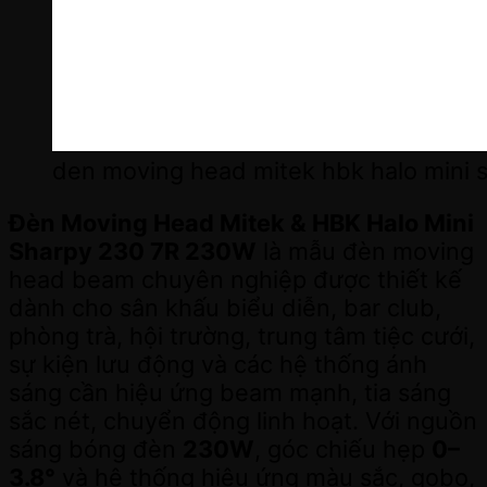
den moving head mitek hbk halo mini 
Đèn Moving Head Mitek & HBK Halo Mini
Sharpy 230 7R 230W
là mẫu đèn moving
head beam chuyên nghiệp được thiết kế
dành cho sân khấu biểu diễn, bar club,
phòng trà, hội trường, trung tâm tiệc cưới,
sự kiện lưu động và các hệ thống ánh
sáng cần hiệu ứng beam mạnh, tia sáng
sắc nét, chuyển động linh hoạt. Với nguồn
sáng bóng đèn
230W
, góc chiếu hẹp
0–
3.8°
và hệ thống hiệu ứng màu sắc, gobo,