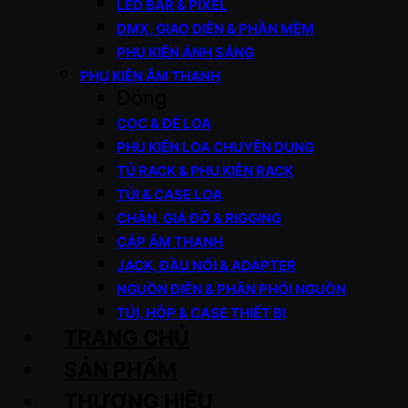
LED BAR & PIXEL
DMX, GIAO DIỆN & PHẦN MỀM
PHỤ KIỆN ÁNH SÁNG
PHỤ KIỆN ÂM THANH
Đóng
CỌC & ĐẾ LOA
PHỤ KIỆN LOA CHUYÊN DỤNG
TỦ RACK & PHỤ KIỆN RACK
TÚI & CASE LOA
CHÂN, GIÁ ĐỠ & RIGGING
CÁP ÂM THANH
JACK, ĐẦU NỐI & ADAPTER
NGUỒN ĐIỆN & PHÂN PHỐI NGUỒN
TÚI, HỘP & CASE THIẾT BỊ
TRANG CHỦ
SẢN PHẨM
THƯƠNG HIỆU