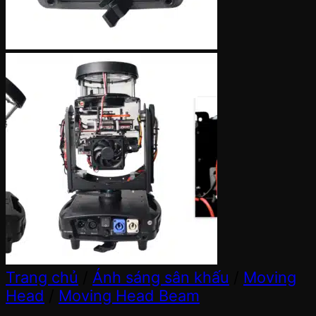
Trang chủ
/
Ánh sáng sân khấu
/
Moving
Head
/
Moving Head Beam