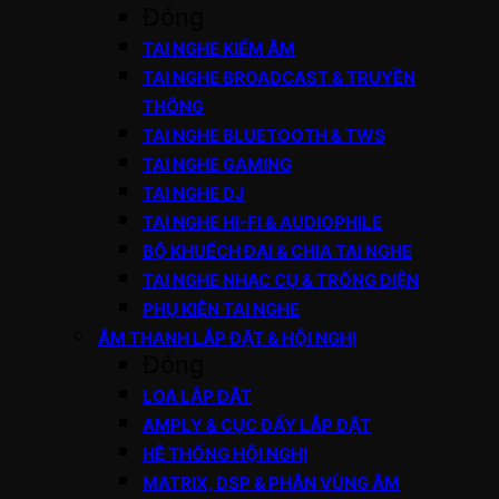
Đóng
TAI NGHE KIỂM ÂM
TAI NGHE BROADCAST & TRUYỀN
THÔNG
TAI NGHE BLUETOOTH & TWS
TAI NGHE GAMING
TAI NGHE DJ
TAI NGHE HI-FI & AUDIOPHILE
BỘ KHUẾCH ĐẠI & CHIA TAI NGHE
TAI NGHE NHẠC CỤ & TRỐNG ĐIỆN
PHỤ KIỆN TAI NGHE
ÂM THANH LẮP ĐẶT & HỘI NGHỊ
Đóng
LOA LẮP ĐẶT
AMPLY & CỤC ĐẨY LẮP ĐẶT
HỆ THỐNG HỘI NGHỊ
MATRIX, DSP & PHÂN VÙNG ÂM