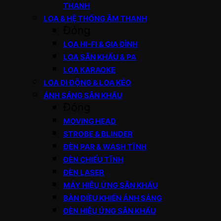
THANH
LOA & HỆ THỐNG ÂM THANH
Đóng
LOA HI-FI & GIA ĐÌNH
LOA SÂN KHẤU & PA
LOA KARAOKE
LOA DI ĐỘNG & LOA KÉO
ÁNH SÁNG SÂN KHẤU
Đóng
MOVING HEAD
STROBE & BLINDER
ĐÈN PAR & WASH TĨNH
ĐÈN CHIẾU TĨNH
ĐÈN LASER
MÁY HIỆU ỨNG SÂN KHẤU
BÀN ĐIỀU KHIỂN ÁNH SÁNG
ĐÈN HIỆU ỨNG SÂN KHẤU