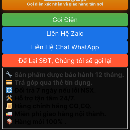
Gọi điện xác nhận và giao hàng tận nơi
Gọi Điện
Liên Hệ Zalo
Liên Hệ Chat WhatApp
Để Lại SĐT, Chúng tôi sẽ gọi lại
Sản phẩm được bảo hành 12 tháng.
Trả góp qua thẻ tín dụng.
Đổi trả 7 ngày nếu lỗi NSX.
Hỗ trợ tận tâm 24/7.
Hàng chính hãng CO,CQ.
Miễn phí giao hàng nội thành.
Hàng mới 100% .