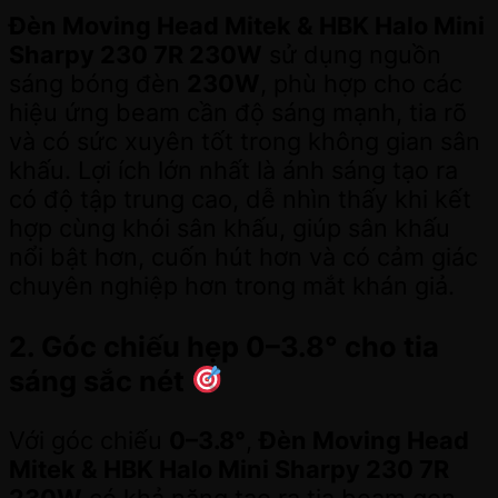
Đèn Moving Head Mitek & HBK Halo Mini
Sharpy 230 7R 230W
sử dụng nguồn
sáng bóng đèn
230W
, phù hợp cho các
hiệu ứng beam cần độ sáng mạnh, tia rõ
và có sức xuyên tốt trong không gian sân
khấu. Lợi ích lớn nhất là ánh sáng tạo ra
có độ tập trung cao, dễ nhìn thấy khi kết
hợp cùng khói sân khấu, giúp sân khấu
nổi bật hơn, cuốn hút hơn và có cảm giác
chuyên nghiệp hơn trong mắt khán giả.
2. Góc chiếu hẹp 0–3.8° cho tia
sáng sắc nét
Với góc chiếu
0–3.8°
,
Đèn Moving Head
Mitek & HBK Halo Mini Sharpy 230 7R
230W
có khả năng tạo ra tia beam gọn,