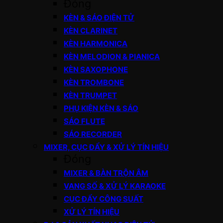
Đóng
KÈN & SÁO ĐIỆN TỬ
KÈN CLARINET
KÈN HARMONICA
KÈN MELODION & PIANICA
KÈN SAXOPHONE
KÈN TROMBONE
KÈN TRUMPET
PHỤ KIỆN KÈN & SÁO
SÁO FLUTE
SÁO RECORDER
MIXER, CỤC ĐẨY & XỬ LÝ TÍN HIỆU
Đóng
MIXER & BÀN TRỘN ÂM
VANG SỐ & XỬ LÝ KARAOKE
CỤC ĐẨY CÔNG SUẤT
XỬ LÝ TÍN HIỆU