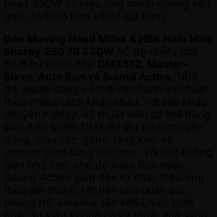
head 230W có hiệu ứng mạnh nhưng vẫn
gọn, dễ triển khai và dễ lập trình.
Đèn Moving Head Mitek & HBK Halo Mini
Sharpy 230 7R 230W
hỗ trợ nhiều chế
độ điều khiển như
DMX512, Master–
Slave, Auto Run và Sound Active
. Nhờ
đó, người dùng có thể vận hành linh hoạt
theo nhiều cách khác nhau. Với sân khấu
chuyên nghiệp, kỹ thuật viên có thể dùng
bàn điều khiển DMX để lập trình chuyển
động, màu sắc, gobo, lăng kính và
dimmer theo từng tiết mục. Với các không
gian nhỏ hơn, chế độ Auto Run hoặc
Sound Active giúp đèn tự chạy hiệu ứng
theo âm thanh, rất tiện cho quán bar,
phòng trà, karaoke sân khấu, tiệc cưới
hoặc sự kiện không có kỹ thuật ánh sáng