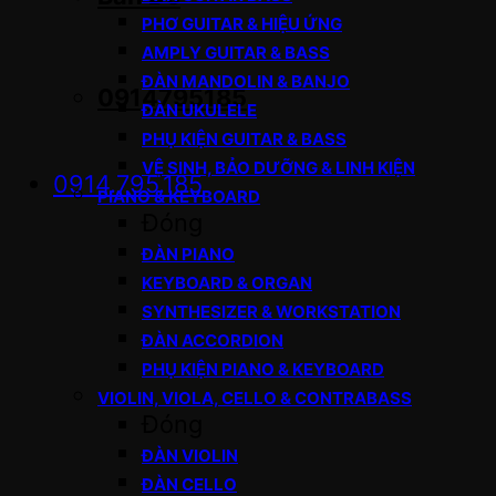
PHƠ GUITAR & HIỆU ỨNG
AMPLY GUITAR & BASS
ĐÀN MANDOLIN & BANJO
0914795185
ĐÀN UKULELE
PHỤ KIỆN GUITAR & BASS
VỆ SINH, BẢO DƯỠNG & LINH KIỆN
0914.795.185
PIANO & KEYBOARD
Đóng
ĐÀN PIANO
KEYBOARD & ORGAN
SYNTHESIZER & WORKSTATION
ĐÀN ACCORDION
PHỤ KIỆN PIANO & KEYBOARD
VIOLIN, VIOLA, CELLO & CONTRABASS
Đóng
ĐÀN VIOLIN
ĐÀN CELLO