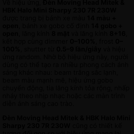
Về hiệu ứng,
Đèn Moving Head Mitek &
HBK Halo Mini Sharpy 230 7R 230W
được trang bị bánh xe màu
14 màu +
open
, bánh xe gobo cố định
14 gobo +
open
, lăng kính
8 mặt
và lăng kính
8+16
,
kết hợp cùng dimmer
0–100%
, frost
0–
100%
, shutter từ
0.5–9 lần/giây
và hiệu
ứng random. Nhờ bộ hiệu ứng này, người
dùng có thể tạo ra nhiều phong cách ánh
sáng khác nhau: beam trắng sắc lạnh,
beam màu mạnh mẽ, hiệu ứng gobo
chuyển động, tia lăng kính tỏa rộng, nhấp
nháy theo nhịp nhạc hoặc các màn trình
diễn ánh sáng cao trào.
Đèn Moving Head Mitek & HBK Halo Mini
Sharpy 230 7R 230W
cũng có thiết kế
tương đối gọn so với hiệu ứng mang lại,