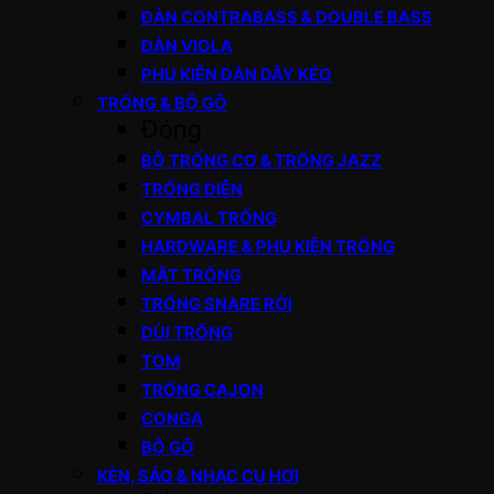
ĐÀN CONTRABASS & DOUBLE BASS
ĐÀN VIOLA
PHỤ KIỆN ĐÀN DÂY KÉO
TRỐNG & BỘ GÕ
Đóng
BỘ TRỐNG CƠ & TRỐNG JAZZ
TRỐNG ĐIỆN
CYMBAL TRỐNG
HARDWARE & PHỤ KIỆN TRỐNG
MẶT TRỐNG
TRỐNG SNARE RỜI
DÙI TRỐNG
TOM
TRỐNG CAJON
CONGA
BỘ GÕ
KÈN, SÁO & NHẠC CỤ HƠI