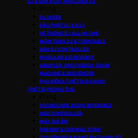
DJ & SẢN XUẤT NHẠC ĐIỆN TỬ
Đóng
DJ MIXER
ĐẦU PHÁT DJ & CDJ
HỆ THỐNG DJ ALL-IN-ONE
MÂM THAN DJ & TURNTABLE
BÀN DJ CONTROLLER
MODULAR & EURORACK
SAMPLER, GROOVEBOX, DRUM
MACHINE & SEQUENCER
PHỤ KIỆN & THIẾT BỊ DJ KHÁC
THIẾT BỊ PHÒNG THU
Đóng
SOUNDCARD AUDIO INTERFACE
MIDI CONTROLLER
MÁY GHI ÂM
PREAMP & CHANNEL STRIP
CHUYỂN ĐỔI & MẠNG ÂM THANH SỐ