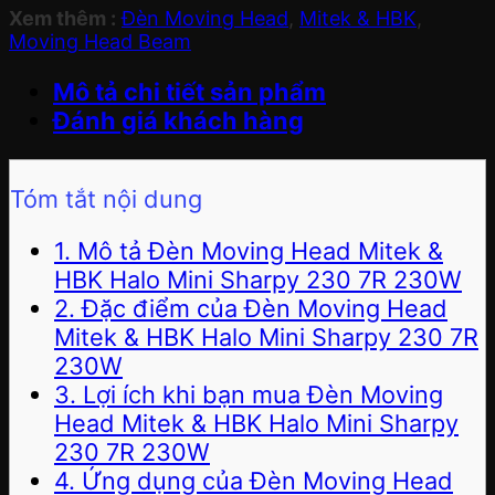
Xem thêm :
Đèn Moving Head
,
Mitek & HBK
,
Moving Head Beam
Mô tả chi tiết sản phẩm
Đánh giá khách hàng
Tóm tắt nội dung
1. Mô tả Đèn Moving Head Mitek &
HBK Halo Mini Sharpy 230 7R 230W
2. Đặc điểm của Đèn Moving Head
Mitek & HBK Halo Mini Sharpy 230 7R
230W
3. Lợi ích khi bạn mua Đèn Moving
Head Mitek & HBK Halo Mini Sharpy
230 7R 230W
4. Ứng dụng của Đèn Moving Head