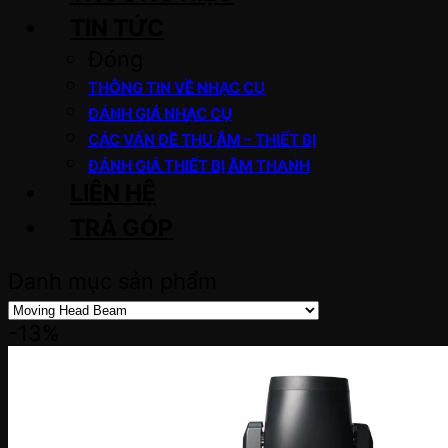
TIN TỨC
Đóng
THÔNG TIN VỀ NHẠC CỤ
ĐÁNH GIÁ NHẠC CỤ
CÁC VẤN ĐỀ THU ÂM – THIẾT BỊ
ĐÁNH GIÁ THIẾT BỊ ÂM THANH
LIÊN HỆ
TRẢ GÓP
Danh mục sản phẩm
-13%