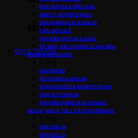
PHƠ GUITAR & HIỆU ỨNG
AMPLY GUITAR & BASS
ĐÀN MANDOLIN & BANJO
0914795185
ĐÀN UKULELE
PHỤ KIỆN GUITAR & BASS
VỆ SINH, BẢO DƯỠNG & LINH KIỆN
0914.795.185
PIANO & KEYBOARD
Đóng
ĐÀN PIANO
KEYBOARD & ORGAN
SYNTHESIZER & WORKSTATION
ĐÀN ACCORDION
PHỤ KIỆN PIANO & KEYBOARD
VIOLIN, VIOLA, CELLO & CONTRABASS
Đóng
ĐÀN VIOLIN
ĐÀN CELLO