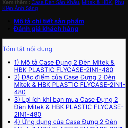
Xem thêm :
Case Đèn Sân Khấu
,
Mitek & HBK
,
Phụ
Kiện Ánh Sáng
Mô tả chi tiết sản phẩm
Đánh giá khách hàng
Tóm tắt nội dung
1) Mô tả Case Đựng 2 Đèn Mitek &
HBK PLASTIC FLYCASE-2IN1-480
2) Đặc điểm của Case Đựng 2 Đèn
Mitek & HBK PLASTIC FLYCASE-2IN1-
480
3) Lợi ích khi bạn mua Case Đựng 2
Đèn Mitek & HBK PLASTIC FLYCASE-
2IN1-480
4) Ứng dụng của Case Đựng 2 Đèn