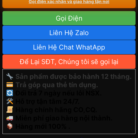
Gọi điện xác nhận và giao hàng tận nơi
Gọi Điện
Liên Hệ Zalo
Liên Hệ Chat WhatApp
Để Lại SĐT, Chúng tôi sẽ gọi lại
Sản phẩm được bảo hành 12 tháng.
Trả góp qua thẻ tín dụng.
Đổi trả 7 ngày nếu lỗi NSX.
Hỗ trợ tận tâm 24/7.
Hàng chính hãng CO,CQ.
Miễn phí giao hàng nội thành.
Hàng mới 100% .