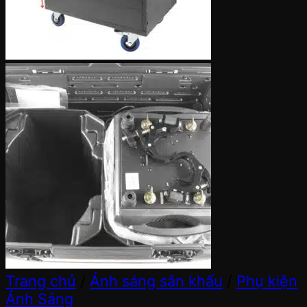
Trang chủ
/
Ánh sáng sân khấu
/
Phụ kiện
Ánh Sáng