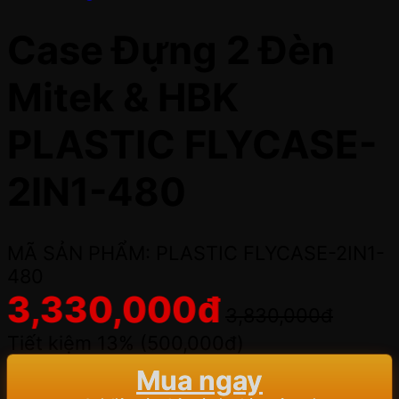
Case Đựng 2 Đèn
Mitek & HBK
PLASTIC FLYCASE-
2IN1-480
MÃ SẢN PHẨM: PLASTIC FLYCASE-2IN1-
480
3,330,000
đ
3,830,000
đ
Tiết kiệm 13% (
500,000
đ
)
Mua ngay