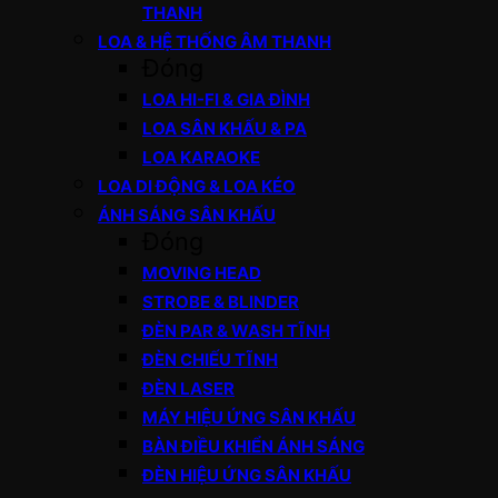
THANH
LOA & HỆ THỐNG ÂM THANH
Đóng
LOA HI-FI & GIA ĐÌNH
LOA SÂN KHẤU & PA
LOA KARAOKE
LOA DI ĐỘNG & LOA KÉO
ÁNH SÁNG SÂN KHẤU
Đóng
MOVING HEAD
STROBE & BLINDER
ĐÈN PAR & WASH TĨNH
ĐÈN CHIẾU TĨNH
ĐÈN LASER
MÁY HIỆU ỨNG SÂN KHẤU
BÀN ĐIỀU KHIỂN ÁNH SÁNG
ĐÈN HIỆU ỨNG SÂN KHẤU