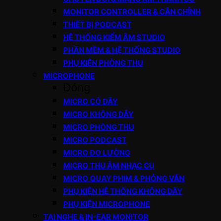
MONITOR CONTROLLER & CÂN CHỈNH
THIẾT BỊ PODCAST
HỆ THỐNG KIỂM ÂM STUDIO
PHẦN MỀM & HỆ THỐNG STUDIO
PHỤ KIỆN PHÒNG THU
MICROPHONE
Đóng
MICRO CÓ DÂY
MICRO KHÔNG DÂY
MICRO PHÒNG THU
MICRO PODCAST
MICRO ĐO LƯỜNG
MICRO THU ÂM NHẠC CỤ
MICRO QUAY PHIM & PHỎNG VẤN
PHỤ KIỆN HỆ THỐNG KHÔNG DÂY
PHỤ KIỆN MICROPHONE
TAI NGHE & IN-EAR MONITOR