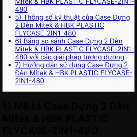
Mitek & HBK PLASTIC FLYCASE-2IN1-
480
5) Thông số kỹ thuật của Case Đựng
2 Đèn Mitek & HBK PLASTIC
FLYCASE-2IN1-480
6) Bảng so sánh Case Đựng 2 Đèn
Mitek & HBK PLASTIC FLYCASE-2IN1-
480 với các giải pháp tương đương
7) Hướng dẫn sử dụng Case Đựng 2
Đèn Mitek & HBK PLASTIC FLYCASE-
2IN1-480
1) Mô tả Case Đựng 2 Đèn
Mitek & HBK PLASTIC
FLYCASE-2IN1-480