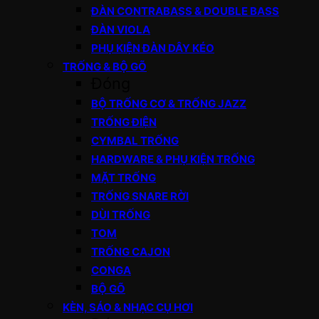
ĐÀN CONTRABASS & DOUBLE BASS
ĐÀN VIOLA
PHỤ KIỆN ĐÀN DÂY KÉO
TRỐNG & BỘ GÕ
Đóng
BỘ TRỐNG CƠ & TRỐNG JAZZ
TRỐNG ĐIỆN
CYMBAL TRỐNG
HARDWARE & PHỤ KIỆN TRỐNG
MẶT TRỐNG
TRỐNG SNARE RỜI
DÙI TRỐNG
TOM
TRỐNG CAJON
CONGA
BỘ GÕ
KÈN, SÁO & NHẠC CỤ HƠI