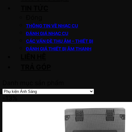
TIN TỨC
Đóng
THÔNG TIN VỀ NHẠC CỤ
ĐÁNH GIÁ NHẠC CỤ
CÁC VẤN ĐỀ THU ÂM – THIẾT BỊ
ĐÁNH GIÁ THIẾT BỊ ÂM THANH
LIÊN HỆ
TRẢ GÓP
Danh mục sản phẩm
-13%