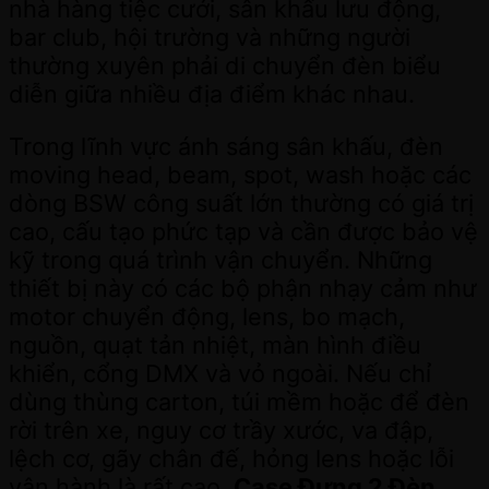
nhà hàng tiệc cưới, sân khấu lưu động,
bar club, hội trường và những người
thường xuyên phải di chuyển đèn biểu
diễn giữa nhiều địa điểm khác nhau.
Trong lĩnh vực ánh sáng sân khấu, đèn
moving head, beam, spot, wash hoặc các
dòng BSW công suất lớn thường có giá trị
cao, cấu tạo phức tạp và cần được bảo vệ
kỹ trong quá trình vận chuyển. Những
thiết bị này có các bộ phận nhạy cảm như
motor chuyển động, lens, bo mạch,
nguồn, quạt tản nhiệt, màn hình điều
khiển, cổng DMX và vỏ ngoài. Nếu chỉ
dùng thùng carton, túi mềm hoặc để đèn
rời trên xe, nguy cơ trầy xước, va đập,
lệch cơ, gãy chân đế, hỏng lens hoặc lỗi
vận hành là rất cao.
Case Đựng 2 Đèn