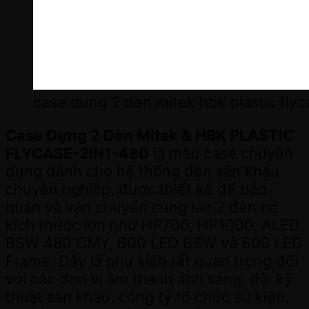
case dung 2 den mitek hbk plastic flyc
Case Đựng 2 Đèn Mitek & HBK PLASTIC
FLYCASE-2IN1-480
là mẫu case chuyên
dụng dành cho hệ thống đèn sân khấu
chuyên nghiệp, được thiết kế để bảo
quản và vận chuyển cùng lúc 2 đèn có
kích thước lớn như HP700, HP1000, ALED
BSW 480 CMY, 600 LED BSW và 600 LED
Frame. Đây là phụ kiện rất quan trọng đối
với các đơn vị âm thanh ánh sáng, đội kỹ
thuật sân khấu, công ty tổ chức sự kiện,