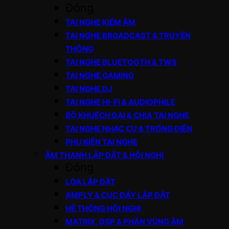
Đóng
TAI NGHE KIỂM ÂM
TAI NGHE BROADCAST & TRUYỀN
THÔNG
TAI NGHE BLUETOOTH & TWS
TAI NGHE GAMING
TAI NGHE DJ
TAI NGHE HI-FI & AUDIOPHILE
BỘ KHUẾCH ĐẠI & CHIA TAI NGHE
TAI NGHE NHẠC CỤ & TRỐNG ĐIỆN
PHỤ KIỆN TAI NGHE
ÂM THANH LẮP ĐẶT & HỘI NGHỊ
Đóng
LOA LẮP ĐẶT
AMPLY & CỤC ĐẨY LẮP ĐẶT
HỆ THỐNG HỘI NGHỊ
MATRIX, DSP & PHÂN VÙNG ÂM