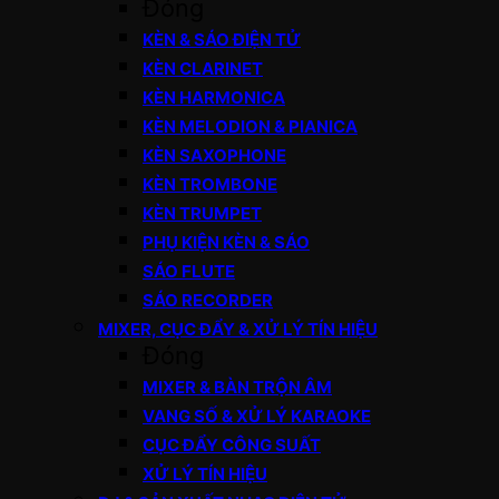
Đóng
KÈN & SÁO ĐIỆN TỬ
KÈN CLARINET
KÈN HARMONICA
KÈN MELODION & PIANICA
KÈN SAXOPHONE
KÈN TROMBONE
KÈN TRUMPET
PHỤ KIỆN KÈN & SÁO
SÁO FLUTE
SÁO RECORDER
MIXER, CỤC ĐẨY & XỬ LÝ TÍN HIỆU
Đóng
MIXER & BÀN TRỘN ÂM
VANG SỐ & XỬ LÝ KARAOKE
CỤC ĐẨY CÔNG SUẤT
XỬ LÝ TÍN HIỆU