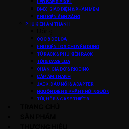
LED BAR & PIXEL
DMX, GIAO DIỆN & PHẦN MỀM
PHỤ KIỆN ÁNH SÁNG
PHỤ KIỆN ÂM THANH
Đóng
CỌC & ĐẾ LOA
PHỤ KIỆN LOA CHUYÊN DỤNG
TỦ RACK & PHỤ KIỆN RACK
TÚI & CASE LOA
CHÂN, GIÁ ĐỠ & RIGGING
CÁP ÂM THANH
JACK, ĐẦU NỐI & ADAPTER
NGUỒN ĐIỆN & PHÂN PHỐI NGUỒN
TÚI, HỘP & CASE THIẾT BỊ
TRANG CHỦ
SẢN PHẨM
THƯƠNG HIỆU