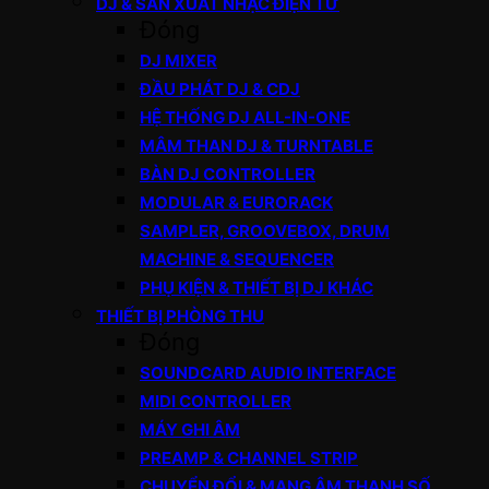
DJ & SẢN XUẤT NHẠC ĐIỆN TỬ
Đóng
DJ MIXER
ĐẦU PHÁT DJ & CDJ
HỆ THỐNG DJ ALL-IN-ONE
MÂM THAN DJ & TURNTABLE
BÀN DJ CONTROLLER
MODULAR & EURORACK
SAMPLER, GROOVEBOX, DRUM
MACHINE & SEQUENCER
PHỤ KIỆN & THIẾT BỊ DJ KHÁC
THIẾT BỊ PHÒNG THU
Đóng
SOUNDCARD AUDIO INTERFACE
MIDI CONTROLLER
MÁY GHI ÂM
PREAMP & CHANNEL STRIP
CHUYỂN ĐỔI & MẠNG ÂM THANH SỐ