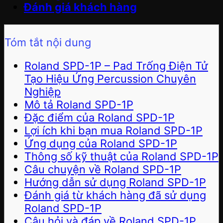
Đánh giá khách hàng
Tóm tắt nội dung
Roland SPD-1P – Pad Trống Điện Tử
Tạo Hiệu Ứng Percussion Chuyên
Nghiệp
Mô tả Roland SPD-1P
Đặc điểm của Roland SPD-1P
Lợi ích khi bạn mua Roland SPD-1P
Ứng dụng của Roland SPD-1P
Thông số kỹ thuật của Roland SPD-1P
Câu chuyện về Roland SPD-1P
Hướng dẫn sử dụng Roland SPD-1P
Đánh giá từ khách hàng đã sử dụng
Roland SPD-1P
Câu hỏi và đáp về Roland SPD-1P