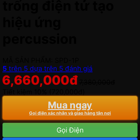
trống điện tử tạo
hiệu ứng
percussion
MÃ SẢN PHẨM: SPD-1P
5
trên 5 dựa trên
5
đánh giá
6,660,000
đ
7,380,000
đ
Tiết kiệm 10% (
720,000
đ
)
Mua ngay
Gọi điện xác nhận và giao hàng tận nơi
Gọi Điện