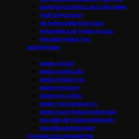
MONITOR CONTROLLER & CÂN CHỈNH
THIẾT BỊ PODCAST
HỆ THỐNG KIỂM ÂM STUDIO
PHẦN MỀM & HỆ THỐNG STUDIO
PHỤ KIỆN PHÒNG THU
MICROPHONE
Đóng
MICRO CÓ DÂY
MICRO KHÔNG DÂY
MICRO PHÒNG THU
MICRO PODCAST
MICRO ĐO LƯỜNG
MICRO THU ÂM NHẠC CỤ
MICRO QUAY PHIM & PHỎNG VẤN
PHỤ KIỆN HỆ THỐNG KHÔNG DÂY
PHỤ KIỆN MICROPHONE
TAI NGHE & IN-EAR MONITOR