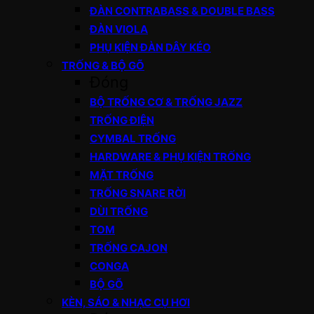
ĐÀN CONTRABASS & DOUBLE BASS
ĐÀN VIOLA
PHỤ KIỆN ĐÀN DÂY KÉO
TRỐNG & BỘ GÕ
Đóng
BỘ TRỐNG CƠ & TRỐNG JAZZ
TRỐNG ĐIỆN
CYMBAL TRỐNG
HARDWARE & PHỤ KIỆN TRỐNG
MẶT TRỐNG
TRỐNG SNARE RỜI
DÙI TRỐNG
TOM
TRỐNG CAJON
CONGA
BỘ GÕ
KÈN, SÁO & NHẠC CỤ HƠI