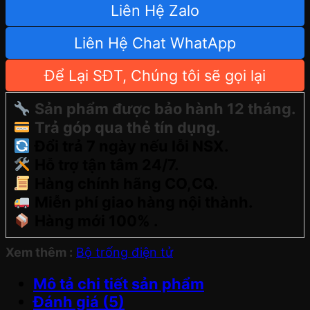
Liên Hệ Zalo
Liên Hệ Chat WhatApp
Để Lại SĐT, Chúng tôi sẽ gọi lại
Sản phẩm được bảo hành 12 tháng.
Trả góp qua thẻ tín dụng.
Đổi trả 7 ngày nếu lỗi NSX.
Hỗ trợ tận tâm 24/7.
Hàng chính hãng CO,CQ.
Miễn phí giao hàng nội thành.
Hàng mới 100% .
Xem thêm :
Bộ trống điện tử
Mô tả chi tiết sản phẩm
Đánh giá (5)