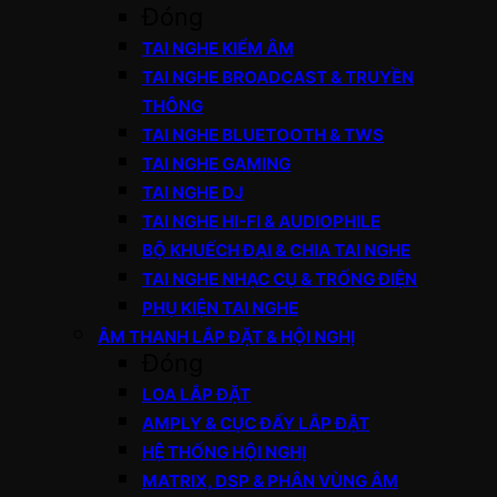
Đóng
TAI NGHE KIỂM ÂM
TAI NGHE BROADCAST & TRUYỀN
THÔNG
TAI NGHE BLUETOOTH & TWS
TAI NGHE GAMING
TAI NGHE DJ
TAI NGHE HI-FI & AUDIOPHILE
BỘ KHUẾCH ĐẠI & CHIA TAI NGHE
TAI NGHE NHẠC CỤ & TRỐNG ĐIỆN
PHỤ KIỆN TAI NGHE
ÂM THANH LẮP ĐẶT & HỘI NGHỊ
Đóng
LOA LẮP ĐẶT
AMPLY & CỤC ĐẨY LẮP ĐẶT
HỆ THỐNG HỘI NGHỊ
MATRIX, DSP & PHÂN VÙNG ÂM