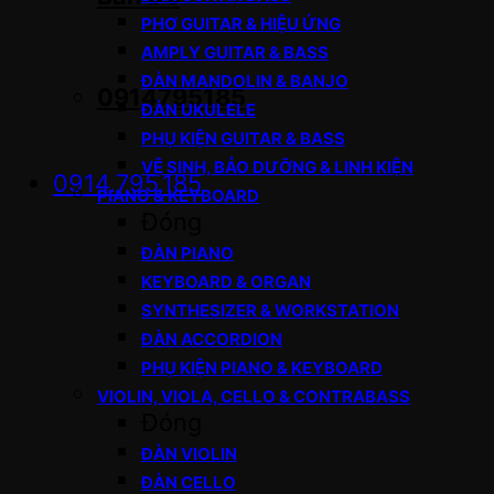
PHƠ GUITAR & HIỆU ỨNG
AMPLY GUITAR & BASS
ĐÀN MANDOLIN & BANJO
0914795185
ĐÀN UKULELE
PHỤ KIỆN GUITAR & BASS
VỆ SINH, BẢO DƯỠNG & LINH KIỆN
0914.795.185
PIANO & KEYBOARD
Đóng
ĐÀN PIANO
KEYBOARD & ORGAN
SYNTHESIZER & WORKSTATION
ĐÀN ACCORDION
PHỤ KIỆN PIANO & KEYBOARD
VIOLIN, VIOLA, CELLO & CONTRABASS
Đóng
ĐÀN VIOLIN
ĐÀN CELLO