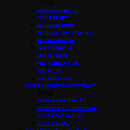
Đóng
KÈN & SÁO ĐIỆN TỬ
KÈN CLARINET
KÈN HARMONICA
KÈN MELODION & PIANICA
KÈN SAXOPHONE
KÈN TROMBONE
KÈN TRUMPET
PHỤ KIỆN KÈN & SÁO
SÁO FLUTE
SÁO RECORDER
MIXER, CỤC ĐẨY & XỬ LÝ TÍN HIỆU
Đóng
MIXER & BÀN TRỘN ÂM
VANG SỐ & XỬ LÝ KARAOKE
CỤC ĐẨY CÔNG SUẤT
XỬ LÝ TÍN HIỆU