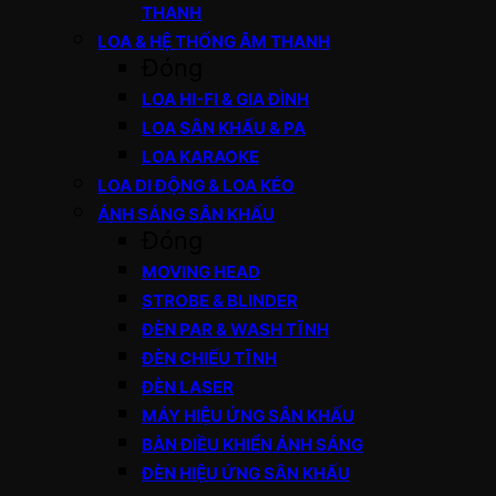
THANH
LOA & HỆ THỐNG ÂM THANH
Đóng
LOA HI-FI & GIA ĐÌNH
LOA SÂN KHẤU & PA
LOA KARAOKE
LOA DI ĐỘNG & LOA KÉO
ÁNH SÁNG SÂN KHẤU
Đóng
MOVING HEAD
STROBE & BLINDER
ĐÈN PAR & WASH TĨNH
ĐÈN CHIẾU TĨNH
ĐÈN LASER
MÁY HIỆU ỨNG SÂN KHẤU
BÀN ĐIỀU KHIỂN ÁNH SÁNG
ĐÈN HIỆU ỨNG SÂN KHẤU