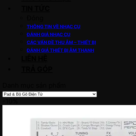
TIN TỨC
Đóng
THÔNG TIN VỀ NHẠC CỤ
ĐÁNH GIÁ NHẠC CỤ
CÁC VẤN ĐỀ THU ÂM – THIẾT BỊ
ĐÁNH GIÁ THIẾT BỊ ÂM THANH
LIÊN HỆ
TRẢ GÓP
Danh mục sản phẩm
-10%