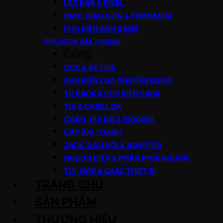
LED BAR & PIXEL
DMX, GIAO DIỆN & PHẦN MỀM
PHỤ KIỆN ÁNH SÁNG
PHỤ KIỆN ÂM THANH
Đóng
CỌC & ĐẾ LOA
PHỤ KIỆN LOA CHUYÊN DỤNG
TỦ RACK & PHỤ KIỆN RACK
TÚI & CASE LOA
CHÂN, GIÁ ĐỠ & RIGGING
CÁP ÂM THANH
JACK, ĐẦU NỐI & ADAPTER
NGUỒN ĐIỆN & PHÂN PHỐI NGUỒN
TÚI, HỘP & CASE THIẾT BỊ
TRANG CHỦ
SẢN PHẨM
THƯƠNG HIỆU