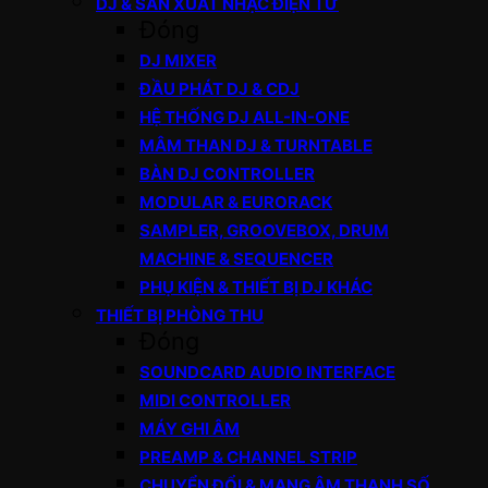
DJ & SẢN XUẤT NHẠC ĐIỆN TỬ
Đóng
DJ MIXER
ĐẦU PHÁT DJ & CDJ
HỆ THỐNG DJ ALL-IN-ONE
MÂM THAN DJ & TURNTABLE
BÀN DJ CONTROLLER
MODULAR & EURORACK
SAMPLER, GROOVEBOX, DRUM
MACHINE & SEQUENCER
PHỤ KIỆN & THIẾT BỊ DJ KHÁC
THIẾT BỊ PHÒNG THU
Đóng
SOUNDCARD AUDIO INTERFACE
MIDI CONTROLLER
MÁY GHI ÂM
PREAMP & CHANNEL STRIP
CHUYỂN ĐỔI & MẠNG ÂM THANH SỐ