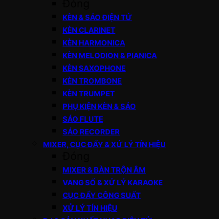
Đóng
KÈN & SÁO ĐIỆN TỬ
KÈN CLARINET
KÈN HARMONICA
KÈN MELODION & PIANICA
KÈN SAXOPHONE
KÈN TROMBONE
KÈN TRUMPET
PHỤ KIỆN KÈN & SÁO
SÁO FLUTE
SÁO RECORDER
MIXER, CỤC ĐẨY & XỬ LÝ TÍN HIỆU
Đóng
MIXER & BÀN TRỘN ÂM
VANG SỐ & XỬ LÝ KARAOKE
CỤC ĐẨY CÔNG SUẤT
XỬ LÝ TÍN HIỆU