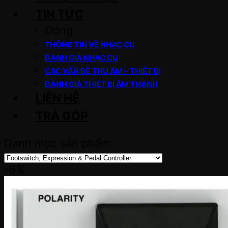
TIN TỨC
Đóng
THÔNG TIN VỀ NHẠC CỤ
ĐÁNH GIÁ NHẠC CỤ
CÁC VẤN ĐỀ THU ÂM – THIẾT BỊ
ĐÁNH GIÁ THIẾT BỊ ÂM THANH
LIÊN HỆ
TRẢ GÓP
Danh mục sản phẩm
-6%