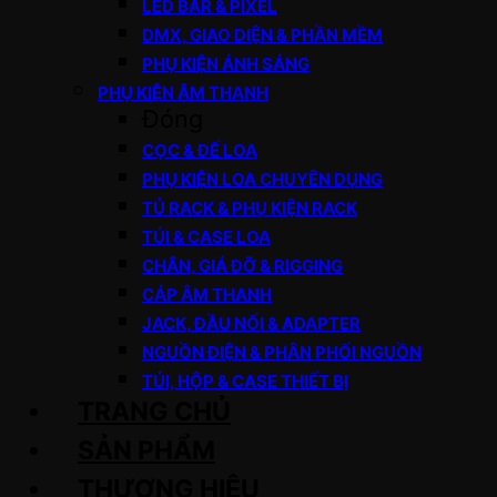
LED BAR & PIXEL
DMX, GIAO DIỆN & PHẦN MỀM
PHỤ KIỆN ÁNH SÁNG
PHỤ KIỆN ÂM THANH
Đóng
CỌC & ĐẾ LOA
PHỤ KIỆN LOA CHUYÊN DỤNG
TỦ RACK & PHỤ KIỆN RACK
TÚI & CASE LOA
CHÂN, GIÁ ĐỠ & RIGGING
CÁP ÂM THANH
JACK, ĐẦU NỐI & ADAPTER
NGUỒN ĐIỆN & PHÂN PHỐI NGUỒN
TÚI, HỘP & CASE THIẾT BỊ
TRANG CHỦ
SẢN PHẨM
THƯƠNG HIỆU