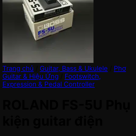
Trang chủ
/
Guitar, Bass & Ukulele
/
Phơ
Guitar & Hiệu Ứng
/
Footswitch,
Expression & Pedal Controller
ROLAND FS-5U Phụ
kiện guitar điện