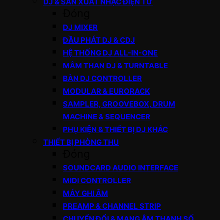
DJ & SẢN XUẤT NHẠC ĐIỆN TỬ
Đóng
DJ MIXER
ĐẦU PHÁT DJ & CDJ
HỆ THỐNG DJ ALL-IN-ONE
MÂM THAN DJ & TURNTABLE
BÀN DJ CONTROLLER
MODULAR & EURORACK
SAMPLER, GROOVEBOX, DRUM
MACHINE & SEQUENCER
PHỤ KIỆN & THIẾT BỊ DJ KHÁC
THIẾT BỊ PHÒNG THU
Đóng
SOUNDCARD AUDIO INTERFACE
MIDI CONTROLLER
MÁY GHI ÂM
PREAMP & CHANNEL STRIP
CHUYỂN ĐỔI & MẠNG ÂM THANH SỐ