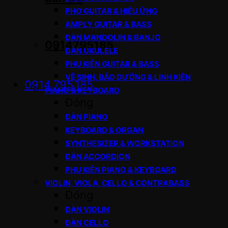
PHƠ GUITAR & HIỆU ỨNG
AMPLY GUITAR & BASS
ĐÀN MANDOLIN & BANJO
0914795185
ĐÀN UKULELE
PHỤ KIỆN GUITAR & BASS
VỆ SINH, BẢO DƯỠNG & LINH KIỆN
0914.795.185
PIANO & KEYBOARD
Đóng
ĐÀN PIANO
KEYBOARD & ORGAN
SYNTHESIZER & WORKSTATION
ĐÀN ACCORDION
PHỤ KIỆN PIANO & KEYBOARD
VIOLIN, VIOLA, CELLO & CONTRABASS
Đóng
ĐÀN VIOLIN
ĐÀN CELLO