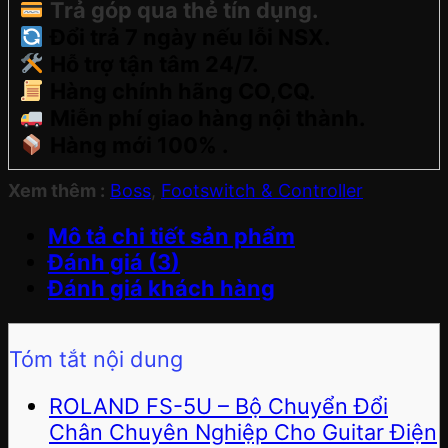
Trả góp qua thẻ tín dụng.
Đổi trả 7 ngày nếu lỗi NSX.
Hỗ trợ tận tâm 24/7.
Hàng chính hãng CO,CQ.
Miễn phí giao hàng nội thành.
Hàng mới 100% .
Xem thêm :
Boss
,
Footswitch & Controller
Mô tả chi tiết sản phẩm
Đánh giá (3)
Đánh giá khách hàng
Tóm tắt nội dung
ROLAND FS-5U – Bộ Chuyển Đổi
Chân Chuyên Nghiệp Cho Guitar Điện