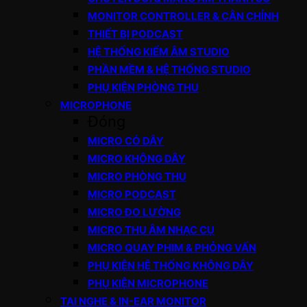
MONITOR CONTROLLER & CÂN CHỈNH
THIẾT BỊ PODCAST
HỆ THỐNG KIỂM ÂM STUDIO
PHẦN MỀM & HỆ THỐNG STUDIO
PHỤ KIỆN PHÒNG THU
MICROPHONE
Đóng
MICRO CÓ DÂY
MICRO KHÔNG DÂY
MICRO PHÒNG THU
MICRO PODCAST
MICRO ĐO LƯỜNG
MICRO THU ÂM NHẠC CỤ
MICRO QUAY PHIM & PHỎNG VẤN
PHỤ KIỆN HỆ THỐNG KHÔNG DÂY
PHỤ KIỆN MICROPHONE
TAI NGHE & IN-EAR MONITOR