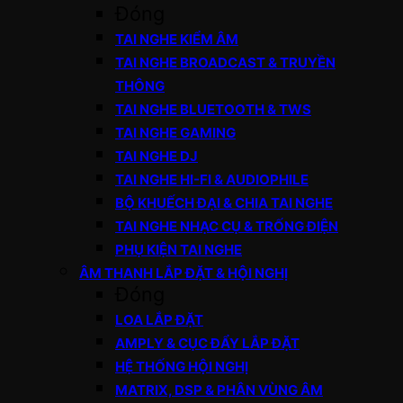
Đóng
TAI NGHE KIỂM ÂM
TAI NGHE BROADCAST & TRUYỀN
THÔNG
TAI NGHE BLUETOOTH & TWS
TAI NGHE GAMING
TAI NGHE DJ
TAI NGHE HI-FI & AUDIOPHILE
BỘ KHUẾCH ĐẠI & CHIA TAI NGHE
TAI NGHE NHẠC CỤ & TRỐNG ĐIỆN
PHỤ KIỆN TAI NGHE
ÂM THANH LẮP ĐẶT & HỘI NGHỊ
Đóng
LOA LẮP ĐẶT
AMPLY & CỤC ĐẨY LẮP ĐẶT
HỆ THỐNG HỘI NGHỊ
MATRIX, DSP & PHÂN VÙNG ÂM