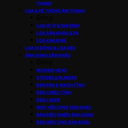
THANH
LOA & HỆ THỐNG ÂM THANH
Đóng
LOA HI-FI & GIA ĐÌNH
LOA SÂN KHẤU & PA
LOA KARAOKE
LOA DI ĐỘNG & LOA KÉO
ÁNH SÁNG SÂN KHẤU
Đóng
MOVING HEAD
STROBE & BLINDER
ĐÈN PAR & WASH TĨNH
ĐÈN CHIẾU TĨNH
ĐÈN LASER
MÁY HIỆU ỨNG SÂN KHẤU
BÀN ĐIỀU KHIỂN ÁNH SÁNG
ĐÈN HIỆU ỨNG SÂN KHẤU