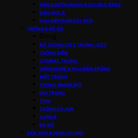
ĐÀN CONTRABASS & DOUBLE BASS
ĐÀN VIOLA
PHỤ KIỆN ĐÀN DÂY KÉO
TRỐNG & BỘ GÕ
Đóng
BỘ TRỐNG CƠ & TRỐNG JAZZ
TRỐNG ĐIỆN
CYMBAL TRỐNG
HARDWARE & PHỤ KIỆN TRỐNG
MẶT TRỐNG
TRỐNG SNARE RỜI
DÙI TRỐNG
TOM
TRỐNG CAJON
CONGA
BỘ GÕ
KÈN, SÁO & NHẠC CỤ HƠI