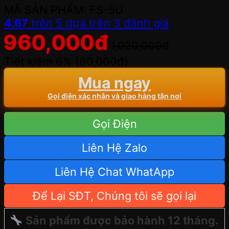
MÃ SẢN PHẨM: FS-5U
4.67
trên 5 dựa trên
3
đánh giá
960,000
đ
1,020,000
đ
Tiết kiệm 6% (
60,000
đ
)
Mua ngay
Gọi điện xác nhận và giao hàng tận nơi
Gọi Điện
Liên Hệ Zalo
Liên Hệ Chat WhatApp
Để Lại SĐT, Chúng tôi sẽ gọi lại
Sản phẩm được bảo hành 12 tháng.