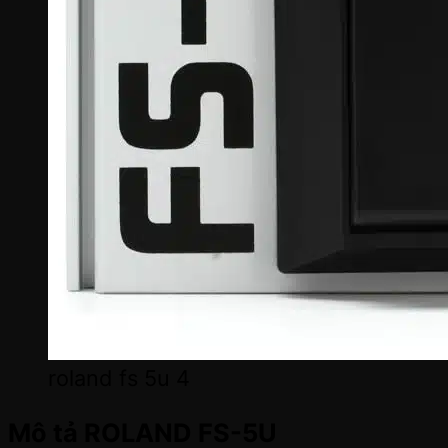
roland fs 5u 4
Mô tả ROLAND FS-5U