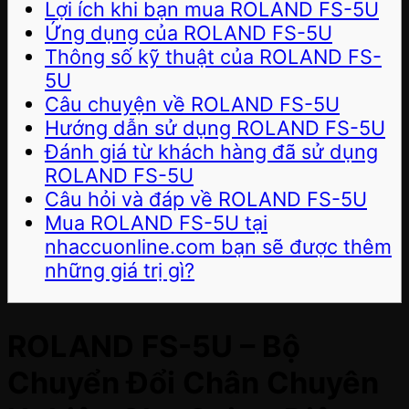
Lợi ích khi bạn mua ROLAND FS-5U
Ứng dụng của ROLAND FS-5U
Thông số kỹ thuật của ROLAND FS-
5U
Câu chuyện về ROLAND FS-5U
Hướng dẫn sử dụng ROLAND FS-5U
Đánh giá từ khách hàng đã sử dụng
ROLAND FS-5U
Câu hỏi và đáp về ROLAND FS-5U
Mua ROLAND FS-5U tại
nhaccuonline.com bạn sẽ được thêm
những giá trị gì?
ROLAND FS-5U – Bộ
Chuyển Đổi Chân Chuyên