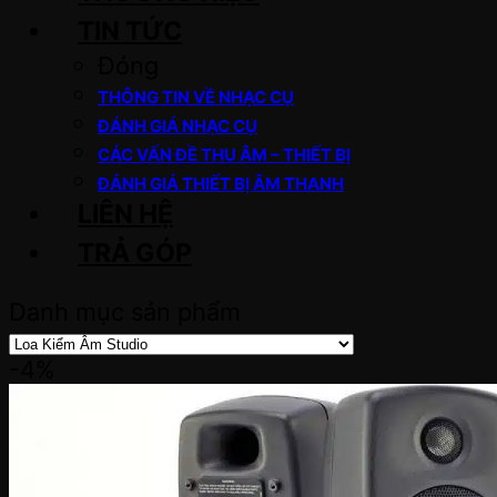
TIN TỨC
Đóng
THÔNG TIN VỀ NHẠC CỤ
ĐÁNH GIÁ NHẠC CỤ
CÁC VẤN ĐỀ THU ÂM – THIẾT BỊ
ĐÁNH GIÁ THIẾT BỊ ÂM THANH
LIÊN HỆ
TRẢ GÓP
Danh mục sản phẩm
-4%