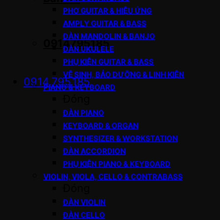
PHƠ GUITAR & HIỆU ỨNG
AMPLY GUITAR & BASS
ĐÀN MANDOLIN & BANJO
0914795185
ĐÀN UKULELE
PHỤ KIỆN GUITAR & BASS
VỆ SINH, BẢO DƯỠNG & LINH KIỆN
0914.795.185
PIANO & KEYBOARD
Đóng
ĐÀN PIANO
KEYBOARD & ORGAN
SYNTHESIZER & WORKSTATION
ĐÀN ACCORDION
PHỤ KIỆN PIANO & KEYBOARD
VIOLIN, VIOLA, CELLO & CONTRABASS
Đóng
ĐÀN VIOLIN
ĐÀN CELLO