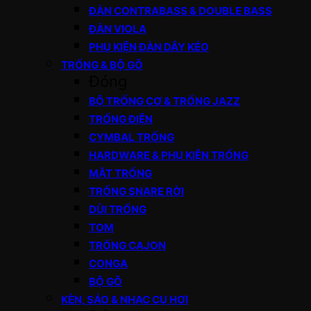
ĐÀN CONTRABASS & DOUBLE BASS
ĐÀN VIOLA
PHỤ KIỆN ĐÀN DÂY KÉO
TRỐNG & BỘ GÕ
Đóng
BỘ TRỐNG CƠ & TRỐNG JAZZ
TRỐNG ĐIỆN
CYMBAL TRỐNG
HARDWARE & PHỤ KIỆN TRỐNG
MẶT TRỐNG
TRỐNG SNARE RỜI
DÙI TRỐNG
TOM
TRỐNG CAJON
CONGA
BỘ GÕ
KÈN, SÁO & NHẠC CỤ HƠI