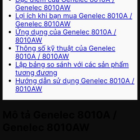
Genelec 8010AW
Lợi ích khi bạn mua Genelec 8010A /
Genelec 8010AW
Ứng dụng của Genelec 8010A /
8010AW
Thông số kỹ thuật của Genelec
8010A / 8010AW
Lập bảng so sánh với các sản phẩm
tương đương
Hướng dẫn sử dụng Genelec 8010A /
8010AW
Mô tả Genelec 8010A /
Genelec 8010AW