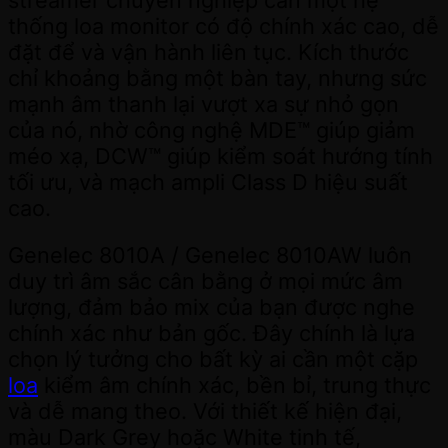
thống loa monitor có độ chính xác cao, dễ
đặt để và vận hành liên tục. Kích thước
chỉ khoảng bằng một bàn tay, nhưng sức
mạnh âm thanh lại vượt xa sự nhỏ gọn
của nó, nhờ công nghệ MDE™ giúp giảm
méo xạ, DCW™ giúp kiểm soát hướng tính
tối ưu, và mạch ampli Class D hiệu suất
cao.
Genelec 8010A / Genelec 8010AW luôn
duy trì âm sắc cân bằng ở mọi mức âm
lượng, đảm bảo mix của bạn được nghe
chính xác như bản gốc. Đây chính là lựa
chọn lý tưởng cho bất kỳ ai cần một cặp
loa
kiểm âm chính xác, bền bỉ, trung thực
và dễ mang theo. Với thiết kế hiện đại,
màu Dark Grey hoặc White tinh tế,