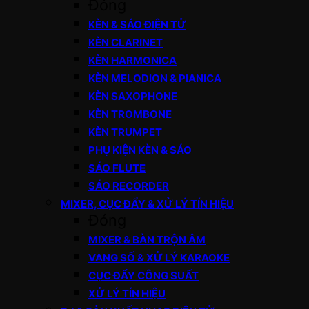
Đóng
KÈN & SÁO ĐIỆN TỬ
KÈN CLARINET
KÈN HARMONICA
KÈN MELODION & PIANICA
KÈN SAXOPHONE
KÈN TROMBONE
KÈN TRUMPET
PHỤ KIỆN KÈN & SÁO
SÁO FLUTE
SÁO RECORDER
MIXER, CỤC ĐẨY & XỬ LÝ TÍN HIỆU
Đóng
MIXER & BÀN TRỘN ÂM
VANG SỐ & XỬ LÝ KARAOKE
CỤC ĐẨY CÔNG SUẤT
XỬ LÝ TÍN HIỆU