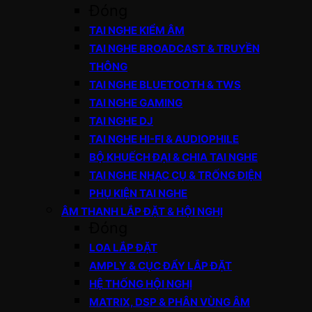
Đóng
TAI NGHE KIỂM ÂM
TAI NGHE BROADCAST & TRUYỀN
THÔNG
TAI NGHE BLUETOOTH & TWS
TAI NGHE GAMING
TAI NGHE DJ
TAI NGHE HI-FI & AUDIOPHILE
BỘ KHUẾCH ĐẠI & CHIA TAI NGHE
TAI NGHE NHẠC CỤ & TRỐNG ĐIỆN
PHỤ KIỆN TAI NGHE
ÂM THANH LẮP ĐẶT & HỘI NGHỊ
Đóng
LOA LẮP ĐẶT
AMPLY & CỤC ĐẨY LẮP ĐẶT
HỆ THỐNG HỘI NGHỊ
MATRIX, DSP & PHÂN VÙNG ÂM