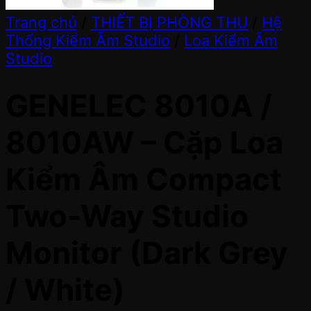
Trang chủ
/
THIẾT BỊ PHÒNG THU
/
Hệ
Thống Kiểm Âm Studio
/
Loa Kiểm Âm
Studio
GENELEC 8010A /
8010AW – Cặp Loa
Kiểm Âm Compact
Two-Way Studio
Monitor (Dark Grey
/ White)