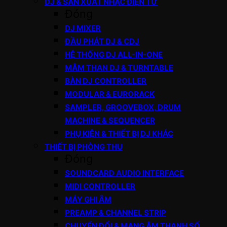
DJ & SẢN XUẤT NHẠC ĐIỆN TỬ
Đóng
DJ MIXER
ĐẦU PHÁT DJ & CDJ
HỆ THỐNG DJ ALL-IN-ONE
MÂM THAN DJ & TURNTABLE
BÀN DJ CONTROLLER
MODULAR & EURORACK
SAMPLER, GROOVEBOX, DRUM
MACHINE & SEQUENCER
PHỤ KIỆN & THIẾT BỊ DJ KHÁC
THIẾT BỊ PHÒNG THU
Đóng
SOUNDCARD AUDIO INTERFACE
MIDI CONTROLLER
MÁY GHI ÂM
PREAMP & CHANNEL STRIP
CHUYỂN ĐỔI & MẠNG ÂM THANH SỐ