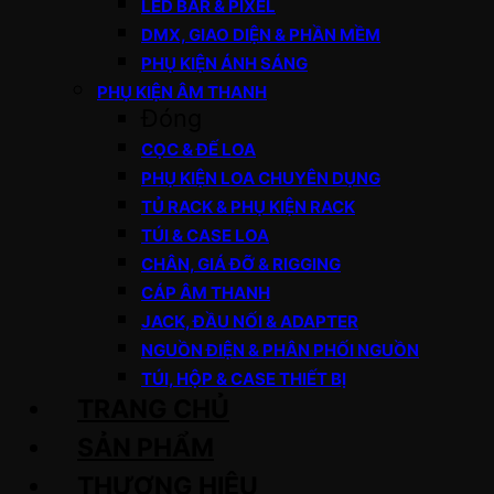
LED BAR & PIXEL
DMX, GIAO DIỆN & PHẦN MỀM
PHỤ KIỆN ÁNH SÁNG
PHỤ KIỆN ÂM THANH
Đóng
CỌC & ĐẾ LOA
PHỤ KIỆN LOA CHUYÊN DỤNG
TỦ RACK & PHỤ KIỆN RACK
TÚI & CASE LOA
CHÂN, GIÁ ĐỠ & RIGGING
CÁP ÂM THANH
JACK, ĐẦU NỐI & ADAPTER
NGUỒN ĐIỆN & PHÂN PHỐI NGUỒN
TÚI, HỘP & CASE THIẾT BỊ
TRANG CHỦ
SẢN PHẨM
THƯƠNG HIỆU