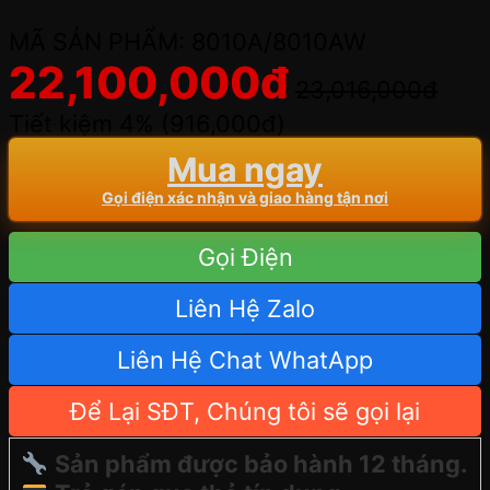
MÃ SẢN PHẨM: 8010A/8010AW
22,100,000
đ
23,016,000
đ
Tiết kiệm 4% (
916,000
đ
)
Mua ngay
Gọi điện xác nhận và giao hàng tận nơi
Gọi Điện
Liên Hệ Zalo
Liên Hệ Chat WhatApp
Để Lại SĐT, Chúng tôi sẽ gọi lại
Sản phẩm được bảo hành 12 tháng.