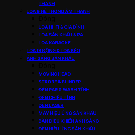
THANH
LOA & HỆ THỐNG ÂM THANH
Đóng
LOA HI-FI & GIA ĐÌNH
LOA SÂN KHẤU & PA
LOA KARAOKE
LOA DI ĐỘNG & LOA KÉO
ÁNH SÁNG SÂN KHẤU
Đóng
MOVING HEAD
STROBE & BLINDER
ĐÈN PAR & WASH TĨNH
ĐÈN CHIẾU TĨNH
ĐÈN LASER
MÁY HIỆU ỨNG SÂN KHẤU
BÀN ĐIỀU KHIỂN ÁNH SÁNG
ĐÈN HIỆU ỨNG SÂN KHẤU