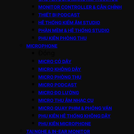
MONITOR CONTROLLER & CÂN CHỈNH
THIẾT BỊ PODCAST
HỆ THỐNG KIỂM ÂM STUDIO
PHẦN MỀM & HỆ THỐNG STUDIO
PHỤ KIỆN PHÒNG THU
MICROPHONE
Đóng
MICRO CÓ DÂY
MICRO KHÔNG DÂY
MICRO PHÒNG THU
MICRO PODCAST
MICRO ĐO LƯỜNG
MICRO THU ÂM NHẠC CỤ
MICRO QUAY PHIM & PHỎNG VẤN
PHỤ KIỆN HỆ THỐNG KHÔNG DÂY
PHỤ KIỆN MICROPHONE
TAI NGHE & IN-EAR MONITOR