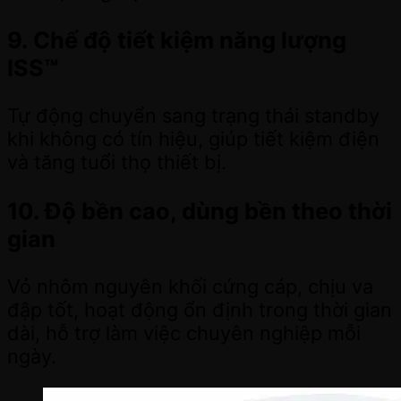
9. Chế độ tiết kiệm năng lượng
ISS™
Tự động chuyển sang trạng thái standby
khi không có tín hiệu, giúp tiết kiệm điện
và tăng tuổi thọ thiết bị.
10. Độ bền cao, dùng bền theo thời
gian
Vỏ nhôm nguyên khối cứng cáp, chịu va
đập tốt, hoạt động ổn định trong thời gian
dài, hỗ trợ làm việc chuyên nghiệp mỗi
ngày.