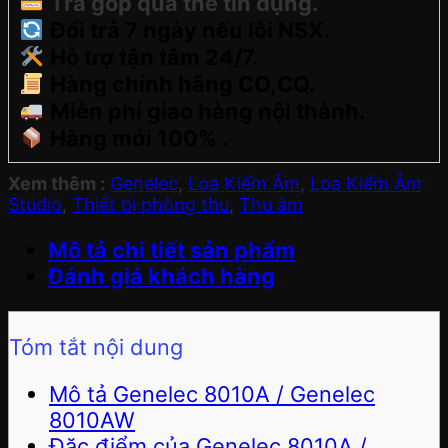
Trả góp qua thẻ tín dụng.
Đổi trả 7 ngày nếu lỗi NSX.
Hỗ trợ tận tâm 24/7.
Hàng chính hãng CO,CQ.
Miễn phí giao hàng nội thành.
Hàng mới 100% .
Xem thêm :
Genelec
,
Loa Kiểm Âm
,
Loa Kiểm Âm
Studio
,
Thiết bị phòng thu
,
Thu âm
Mô tả chi tiết sản phẩm
Đánh giá khách hàng
Tóm tắt nội dung
Mô tả Genelec 8010A / Genelec
8010AW
Đặc điểm của Genelec 8010A /