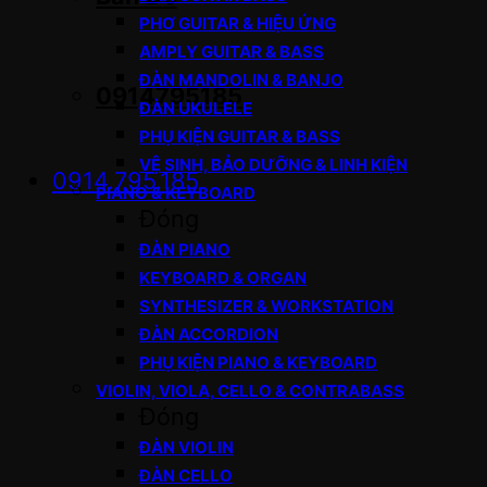
PHƠ GUITAR & HIỆU ỨNG
AMPLY GUITAR & BASS
ĐÀN MANDOLIN & BANJO
0914795185
ĐÀN UKULELE
PHỤ KIỆN GUITAR & BASS
VỆ SINH, BẢO DƯỠNG & LINH KIỆN
0914.795.185
PIANO & KEYBOARD
Đóng
ĐÀN PIANO
KEYBOARD & ORGAN
SYNTHESIZER & WORKSTATION
ĐÀN ACCORDION
PHỤ KIỆN PIANO & KEYBOARD
VIOLIN, VIOLA, CELLO & CONTRABASS
Đóng
ĐÀN VIOLIN
ĐÀN CELLO