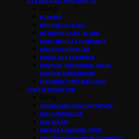
DJ & SẢN XUẤT NHẠC ĐIỆN TỬ
Đóng
DJ MIXER
ĐẦU PHÁT DJ & CDJ
HỆ THỐNG DJ ALL-IN-ONE
MÂM THAN DJ & TURNTABLE
BÀN DJ CONTROLLER
MODULAR & EURORACK
SAMPLER, GROOVEBOX, DRUM
MACHINE & SEQUENCER
PHỤ KIỆN & THIẾT BỊ DJ KHÁC
THIẾT BỊ PHÒNG THU
Đóng
SOUNDCARD AUDIO INTERFACE
MIDI CONTROLLER
MÁY GHI ÂM
PREAMP & CHANNEL STRIP
CHUYỂN ĐỔI & MẠNG ÂM THANH SỐ