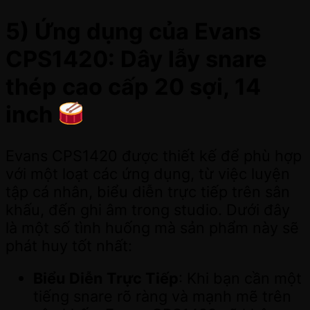
5) Ứng dụng của Evans
CPS1420: Dây lẫy snare
thép cao cấp 20 sợi, 14
inch
Evans CPS1420 được thiết kế để phù hợp
với một loạt các ứng dụng, từ việc luyện
tập cá nhân, biểu diễn trực tiếp trên sân
khấu, đến ghi âm trong studio. Dưới đây
là một số tình huống mà sản phẩm này sẽ
phát huy tốt nhất:
Biểu Diễn Trực Tiếp
: Khi bạn cần một
tiếng snare rõ ràng và mạnh mẽ trên