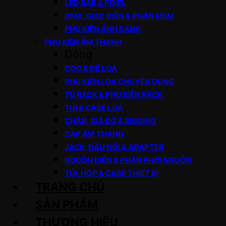
LED BAR & PIXEL
DMX, GIAO DIỆN & PHẦN MỀM
PHỤ KIỆN ÁNH SÁNG
PHỤ KIỆN ÂM THANH
Đóng
CỌC & ĐẾ LOA
PHỤ KIỆN LOA CHUYÊN DỤNG
TỦ RACK & PHỤ KIỆN RACK
TÚI & CASE LOA
CHÂN, GIÁ ĐỠ & RIGGING
CÁP ÂM THANH
JACK, ĐẦU NỐI & ADAPTER
NGUỒN ĐIỆN & PHÂN PHỐI NGUỒN
TÚI, HỘP & CASE THIẾT BỊ
TRANG CHỦ
SẢN PHẨM
THƯƠNG HIỆU