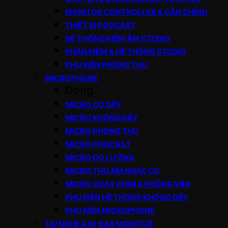
MONITOR CONTROLLER & CÂN CHỈNH
THIẾT BỊ PODCAST
HỆ THỐNG KIỂM ÂM STUDIO
PHẦN MỀM & HỆ THỐNG STUDIO
PHỤ KIỆN PHÒNG THU
MICROPHONE
Đóng
MICRO CÓ DÂY
MICRO KHÔNG DÂY
MICRO PHÒNG THU
MICRO PODCAST
MICRO ĐO LƯỜNG
MICRO THU ÂM NHẠC CỤ
MICRO QUAY PHIM & PHỎNG VẤN
PHỤ KIỆN HỆ THỐNG KHÔNG DÂY
PHỤ KIỆN MICROPHONE
TAI NGHE & IN-EAR MONITOR