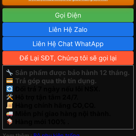
Gọi Điện
Liên Hệ Zalo
Liên Hệ Chat WhatApp
Để Lại SĐT, Chúng tôi sẽ gọi lại
Sản phẩm được bảo hành 12 tháng.
Trả góp qua thẻ tín dụng.
Đổi trả 7 ngày nếu lỗi NSX.
Hỗ trợ tận tâm 24/7.
Hàng chính hãng CO,CQ.
Miễn phí giao hàng nội thành.
Hàng mới 100% .
Xem thêm :
Bộ phụ kiện trống