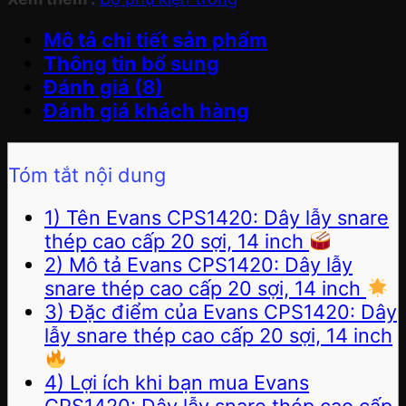
Mô tả chi tiết sản phẩm
Thông tin bổ sung
Đánh giá (8)
Đánh giá khách hàng
Tóm tắt nội dung
1) Tên Evans CPS1420: Dây lẫy snare
thép cao cấp 20 sợi, 14 inch
2) Mô tả Evans CPS1420: Dây lẫy
snare thép cao cấp 20 sợi, 14 inch
3) Đặc điểm của Evans CPS1420: Dây
lẫy snare thép cao cấp 20 sợi, 14 inch
4) Lợi ích khi bạn mua Evans