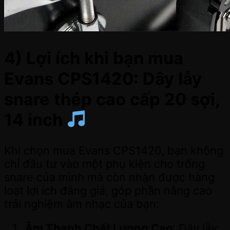
4) Lợi ích khi bạn mua
Evans CPS1420: Dây lẫy
snare thép cao cấp 20 sợi,
14 inch
Khi chọn mua Evans CPS1420, bạn không
chỉ đầu tư vào một phụ kiện cho trống
snare của mình mà còn nhận được hàng
loạt lợi ích đáng giá, góp phần nâng cao
trải nghiệm âm nhạc của bạn:
Âm Thanh Chất Lượng Cao
: Dây lẫy