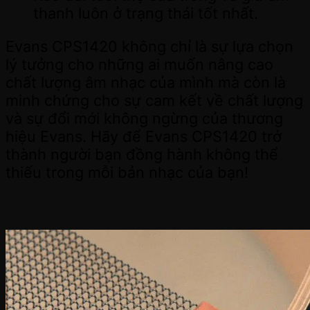
thanh luôn ở trạng thái tốt nhất.
Evans CPS1420 không chỉ là sự lựa chọn
lý tưởng cho những ai muốn nâng cao
chất lượng âm nhạc của mình mà còn là
minh chứng cho sự cam kết về chất lượng
và sự đổi mới không ngừng của thương
hiệu Evans. Hãy để Evans CPS1420 trở
thành người bạn đồng hành không thể
thiếu trong mỗi bản nhạc của bạn!