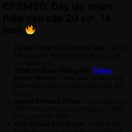
CPS1420: Dây lẫy snare
thép cao cấp 20 sợi, 14
inch
20 Sợi Thép Chất Lượng Cao
: Tạo ra
tiếng snare đáp ứng nhanh, sắc nét
và mạnh mẽ.
Thiết Kế Dành Riêng cho
Trống
Snare 14 Inch
: Đảm bảo sự phù hợp
hoàn hảo và tối ưu hóa hiệu suất âm
thanh.
Speed Release Strap
: Cho phép thay
đổi nhanh chóng mà không làm mất
thời gian biểu diễn.
Anti-Choke End Plates
: Giảm thiểu
tiếng ồn không mong muốn và tăng