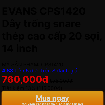
EVANS CPS1420
Dây trống snare
thép cao cấp 20 sợi,
14 inch
MÃ SẢN PHẨM: CPS1420
4.88
trên 5 dựa trên
8
đánh giá
760,000
đ
875,000
đ
Tiết kiệm 13% (
115,000
đ
)
Mua ngay
Gọi điện xác nhận và giao hàng tận nơi