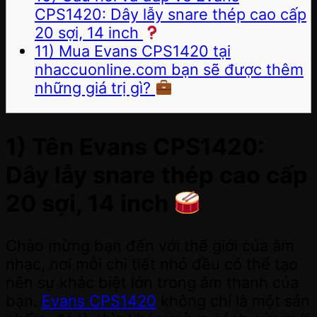
CPS1420: Dây lẫy snare thép cao cấp
20 sợi, 14 inch
11) Mua Evans CPS1420 tại
nhaccuonline.com bạn sẽ được thêm
những giá trị gì?
1) Tên Evans CPS1420:
Dây lẫy snare thép cao cấp
20 sợi, 14 inch
Chào mừng bạn đến với thế giới của âm
nhạc, nơi mỗi chi tiết nhỏ đều có thể tạo
nên sự khác biệt lớn trong âm thanh của
bạn.
Evans CPS1420
không chỉ là một sản