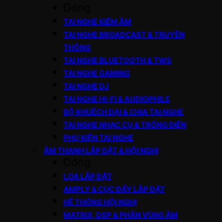
Đóng
TAI NGHE KIỂM ÂM
TAI NGHE BROADCAST & TRUYỀN
THÔNG
TAI NGHE BLUETOOTH & TWS
TAI NGHE GAMING
TAI NGHE DJ
TAI NGHE HI-FI & AUDIOPHILE
BỘ KHUẾCH ĐẠI & CHIA TAI NGHE
TAI NGHE NHẠC CỤ & TRỐNG ĐIỆN
PHỤ KIỆN TAI NGHE
ÂM THANH LẮP ĐẶT & HỘI NGHỊ
Đóng
LOA LẮP ĐẶT
AMPLY & CỤC ĐẨY LẮP ĐẶT
HỆ THỐNG HỘI NGHỊ
MATRIX, DSP & PHÂN VÙNG ÂM