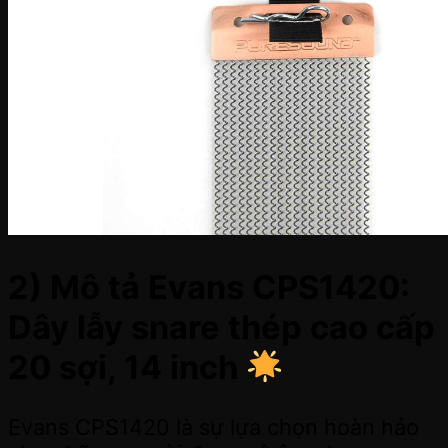
2) Mô tả Evans CPS1420:
Dây lẫy snare thép cao cấp
20 sợi, 14 inch
Evans CPS1420 là sự lựa chọn hoàn hảo