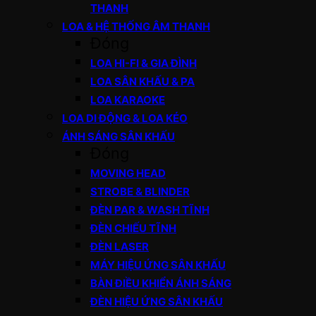
THANH
LOA & HỆ THỐNG ÂM THANH
Đóng
LOA HI-FI & GIA ĐÌNH
LOA SÂN KHẤU & PA
LOA KARAOKE
LOA DI ĐỘNG & LOA KÉO
ÁNH SÁNG SÂN KHẤU
Đóng
MOVING HEAD
STROBE & BLINDER
ĐÈN PAR & WASH TĨNH
ĐÈN CHIẾU TĨNH
ĐÈN LASER
MÁY HIỆU ỨNG SÂN KHẤU
BÀN ĐIỀU KHIỂN ÁNH SÁNG
ĐÈN HIỆU ỨNG SÂN KHẤU