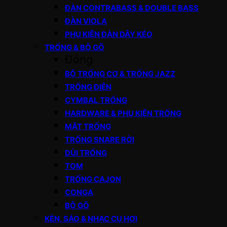
ĐÀN CONTRABASS & DOUBLE BASS
ĐÀN VIOLA
PHỤ KIỆN ĐÀN DÂY KÉO
TRỐNG & BỘ GÕ
Đóng
BỘ TRỐNG CƠ & TRỐNG JAZZ
TRỐNG ĐIỆN
CYMBAL TRỐNG
HARDWARE & PHỤ KIỆN TRỐNG
MẶT TRỐNG
TRỐNG SNARE RỜI
DÙI TRỐNG
TOM
TRỐNG CAJON
CONGA
BỘ GÕ
KÈN, SÁO & NHẠC CỤ HƠI