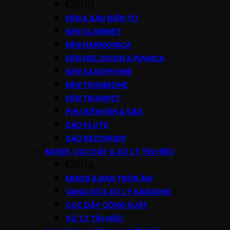
Đóng
KÈN & SÁO ĐIỆN TỬ
KÈN CLARINET
KÈN HARMONICA
KÈN MELODION & PIANICA
KÈN SAXOPHONE
KÈN TROMBONE
KÈN TRUMPET
PHỤ KIỆN KÈN & SÁO
SÁO FLUTE
SÁO RECORDER
MIXER, CỤC ĐẨY & XỬ LÝ TÍN HIỆU
Đóng
MIXER & BÀN TRỘN ÂM
VANG SỐ & XỬ LÝ KARAOKE
CỤC ĐẨY CÔNG SUẤT
XỬ LÝ TÍN HIỆU