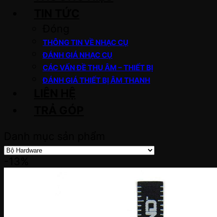
TIN TỨC
Đóng
THÔNG TIN VỀ NHẠC CỤ
ĐÁNH GIÁ NHẠC CỤ
CÁC VẤN ĐỀ THU ÂM – THIẾT BỊ
ĐÁNH GIÁ THIẾT BỊ ÂM THANH
LIÊN HỆ
TRẢ GÓP
Danh mục sản phẩm
-13%