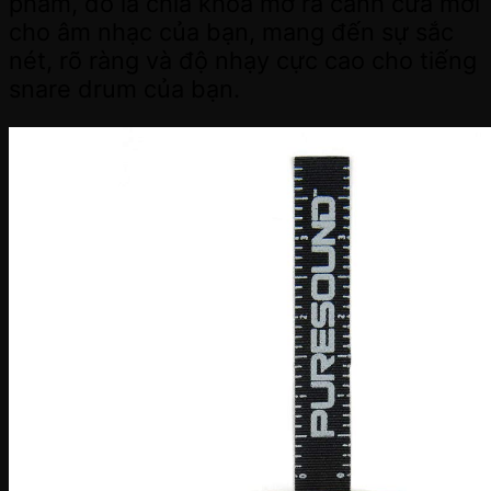
phẩm, đó là chìa khóa mở ra cánh cửa mới
cho âm nhạc của bạn, mang đến sự sắc
nét, rõ ràng và độ nhạy cực cao cho tiếng
snare drum của bạn.