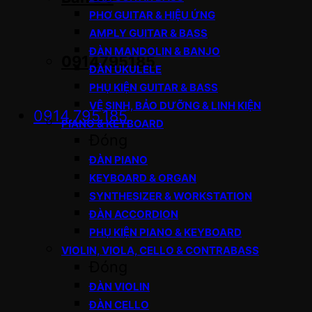
PHƠ GUITAR & HIỆU ỨNG
AMPLY GUITAR & BASS
ĐÀN MANDOLIN & BANJO
0914795185
ĐÀN UKULELE
PHỤ KIỆN GUITAR & BASS
VỆ SINH, BẢO DƯỠNG & LINH KIỆN
0914.795.185
PIANO & KEYBOARD
Đóng
ĐÀN PIANO
KEYBOARD & ORGAN
SYNTHESIZER & WORKSTATION
ĐÀN ACCORDION
PHỤ KIỆN PIANO & KEYBOARD
VIOLIN, VIOLA, CELLO & CONTRABASS
Đóng
ĐÀN VIOLIN
ĐÀN CELLO