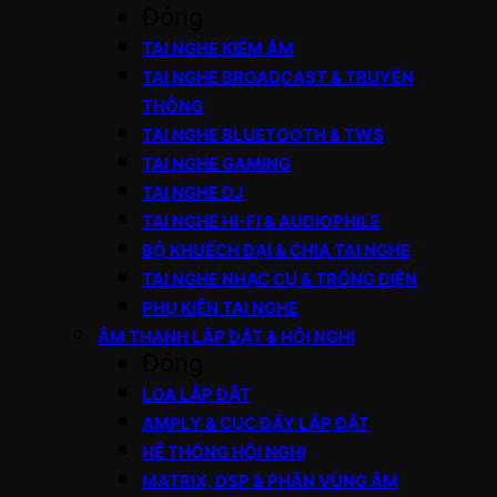
Đóng
TAI NGHE KIỂM ÂM
TAI NGHE BROADCAST & TRUYỀN
THÔNG
TAI NGHE BLUETOOTH & TWS
TAI NGHE GAMING
TAI NGHE DJ
TAI NGHE HI-FI & AUDIOPHILE
BỘ KHUẾCH ĐẠI & CHIA TAI NGHE
TAI NGHE NHẠC CỤ & TRỐNG ĐIỆN
PHỤ KIỆN TAI NGHE
ÂM THANH LẮP ĐẶT & HỘI NGHỊ
Đóng
LOA LẮP ĐẶT
AMPLY & CỤC ĐẨY LẮP ĐẶT
HỆ THỐNG HỘI NGHỊ
MATRIX, DSP & PHÂN VÙNG ÂM