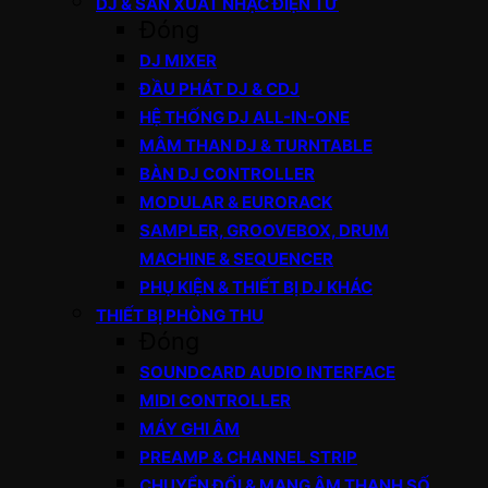
DJ & SẢN XUẤT NHẠC ĐIỆN TỬ
Đóng
DJ MIXER
ĐẦU PHÁT DJ & CDJ
HỆ THỐNG DJ ALL-IN-ONE
MÂM THAN DJ & TURNTABLE
BÀN DJ CONTROLLER
MODULAR & EURORACK
SAMPLER, GROOVEBOX, DRUM
MACHINE & SEQUENCER
PHỤ KIỆN & THIẾT BỊ DJ KHÁC
THIẾT BỊ PHÒNG THU
Đóng
SOUNDCARD AUDIO INTERFACE
MIDI CONTROLLER
MÁY GHI ÂM
PREAMP & CHANNEL STRIP
CHUYỂN ĐỔI & MẠNG ÂM THANH SỐ