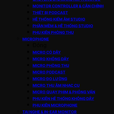
MONITOR CONTROLLER & CÂN CHỈNH
THIẾT BỊ PODCAST
HỆ THỐNG KIỂM ÂM STUDIO
PHẦN MỀM & HỆ THỐNG STUDIO
PHỤ KIỆN PHÒNG THU
MICROPHONE
Đóng
MICRO CÓ DÂY
MICRO KHÔNG DÂY
MICRO PHÒNG THU
MICRO PODCAST
MICRO ĐO LƯỜNG
MICRO THU ÂM NHẠC CỤ
MICRO QUAY PHIM & PHỎNG VẤN
PHỤ KIỆN HỆ THỐNG KHÔNG DÂY
PHỤ KIỆN MICROPHONE
TAI NGHE & IN-EAR MONITOR