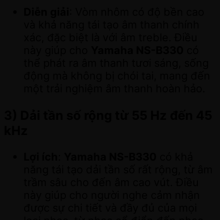
Diễn giải
: Vòm nhôm có độ bền cao
và khả năng tái tạo âm thanh chính
xác, đặc biệt là với âm treble. Điều
này giúp cho
Yamaha NS-B330
có
thể phát ra âm thanh tươi sáng, sống
động mà không bị chói tai, mang đến
một trải nghiệm âm thanh hoàn hảo.
3)
Dải tần số rộng từ 55 Hz đến 45
kHz
Lợi ích
:
Yamaha NS-B330
có khả
năng tái tạo dải tần số rất rộng, từ âm
trầm sâu cho đến âm cao vút. Điều
này giúp cho người nghe cảm nhận
được sự chi tiết và đầy đủ của mọi