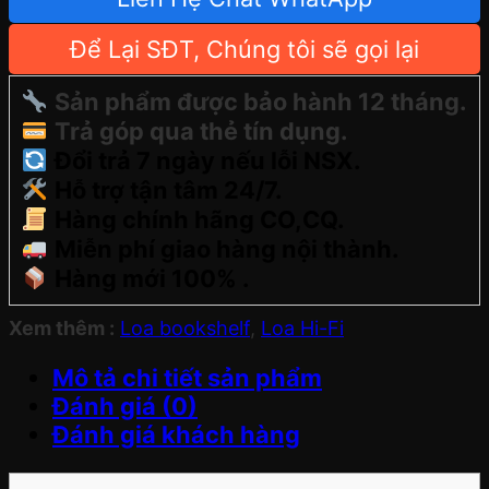
Để Lại SĐT, Chúng tôi sẽ gọi lại
Sản phẩm được bảo hành 12 tháng.
Trả góp qua thẻ tín dụng.
Đổi trả 7 ngày nếu lỗi NSX.
Hỗ trợ tận tâm 24/7.
Hàng chính hãng CO,CQ.
Miễn phí giao hàng nội thành.
Hàng mới 100% .
Xem thêm :
Loa bookshelf
,
Loa Hi-Fi
Mô tả chi tiết sản phẩm
Đánh giá (0)
Đánh giá khách hàng