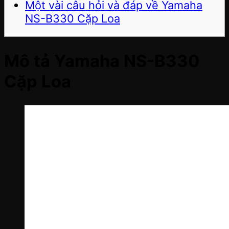
Một vài câu hỏi và đáp về Yamaha
NS-B330 Cặp Loa
Mô tả Yamaha NS-B330
Cặp Loa