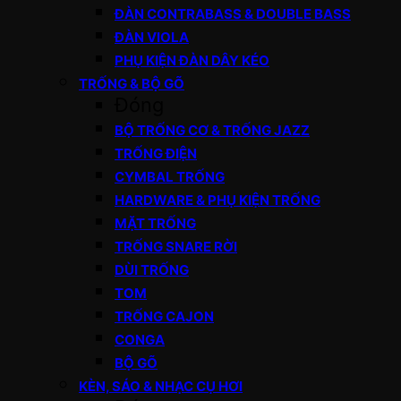
ĐÀN CONTRABASS & DOUBLE BASS
ĐÀN VIOLA
PHỤ KIỆN ĐÀN DÂY KÉO
TRỐNG & BỘ GÕ
Đóng
BỘ TRỐNG CƠ & TRỐNG JAZZ
TRỐNG ĐIỆN
CYMBAL TRỐNG
HARDWARE & PHỤ KIỆN TRỐNG
MẶT TRỐNG
TRỐNG SNARE RỜI
DÙI TRỐNG
TOM
TRỐNG CAJON
CONGA
BỘ GÕ
KÈN, SÁO & NHẠC CỤ HƠI