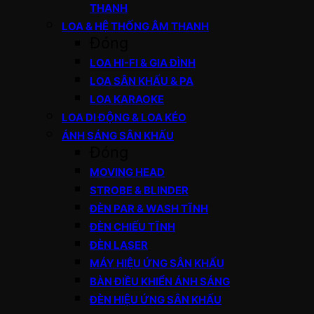
THANH
LOA & HỆ THỐNG ÂM THANH
Đóng
LOA HI-FI & GIA ĐÌNH
LOA SÂN KHẤU & PA
LOA KARAOKE
LOA DI ĐỘNG & LOA KÉO
ÁNH SÁNG SÂN KHẤU
Đóng
MOVING HEAD
STROBE & BLINDER
ĐÈN PAR & WASH TĨNH
ĐÈN CHIẾU TĨNH
ĐÈN LASER
MÁY HIỆU ỨNG SÂN KHẤU
BÀN ĐIỀU KHIỂN ÁNH SÁNG
ĐÈN HIỆU ỨNG SÂN KHẤU