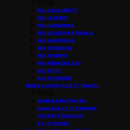
Đóng
KÈN & SÁO ĐIỆN TỬ
KÈN CLARINET
KÈN HARMONICA
KÈN MELODION & PIANICA
KÈN SAXOPHONE
KÈN TROMBONE
KÈN TRUMPET
PHỤ KIỆN KÈN & SÁO
SÁO FLUTE
SÁO RECORDER
MIXER, CỤC ĐẨY & XỬ LÝ TÍN HIỆU
Đóng
MIXER & BÀN TRỘN ÂM
VANG SỐ & XỬ LÝ KARAOKE
CỤC ĐẨY CÔNG SUẤT
XỬ LÝ TÍN HIỆU