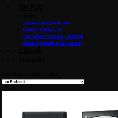
TIN TỨC
Đóng
THÔNG TIN VỀ NHẠC CỤ
ĐÁNH GIÁ NHẠC CỤ
CÁC VẤN ĐỀ THU ÂM – THIẾT BỊ
ĐÁNH GIÁ THIẾT BỊ ÂM THANH
LIÊN HỆ
TRẢ GÓP
Danh mục sản phẩm
-13%