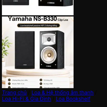
Trang chủ
/
Loa & Hệ thống âm thanh
/
Loa Hi-Fi & Gia Đình
/
Loa Bookshelf