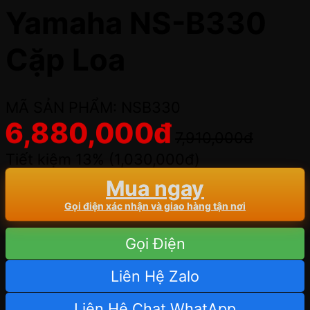
Yamaha NS-B330
Cặp Loa
MÃ SẢN PHẨM: NSB330
6,880,000
đ
7,910,000
đ
Tiết kiệm 13% (
1,030,000
đ
)
Mua ngay
Gọi điện xác nhận và giao hàng tận nơi
Gọi Điện
Liên Hệ Zalo
Liên Hệ Chat WhatApp