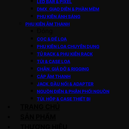
LED BAR & PIXEL
DMX, GIAO DIỆN & PHẦN MỀM
PHỤ KIỆN ÁNH SÁNG
PHỤ KIỆN ÂM THANH
Đóng
CỌC & ĐẾ LOA
PHỤ KIỆN LOA CHUYÊN DỤNG
TỦ RACK & PHỤ KIỆN RACK
TÚI & CASE LOA
CHÂN, GIÁ ĐỠ & RIGGING
CÁP ÂM THANH
JACK, ĐẦU NỐI & ADAPTER
NGUỒN ĐIỆN & PHÂN PHỐI NGUỒN
TÚI, HỘP & CASE THIẾT BỊ
TRANG CHỦ
SẢN PHẨM
THƯƠNG HIỆU