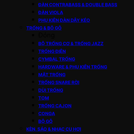
ĐÀN CONTRABASS & DOUBLE BASS
ĐÀN VIOLA
PHỤ KIỆN ĐÀN DÂY KÉO
TRỐNG & BỘ GÕ
Đóng
BỘ TRỐNG CƠ & TRỐNG JAZZ
TRỐNG ĐIỆN
CYMBAL TRỐNG
HARDWARE & PHỤ KIỆN TRỐNG
MẶT TRỐNG
TRỐNG SNARE RỜI
DÙI TRỐNG
TOM
TRỐNG CAJON
CONGA
BỘ GÕ
KÈN, SÁO & NHẠC CỤ HƠI