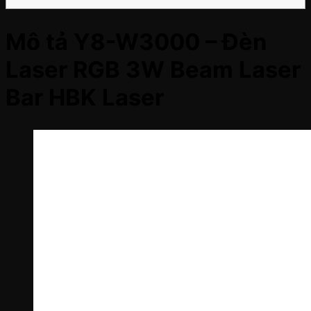
Mô tả Y8-W3000 – Đèn
Laser RGB 3W Beam Laser
Bar HBK Laser