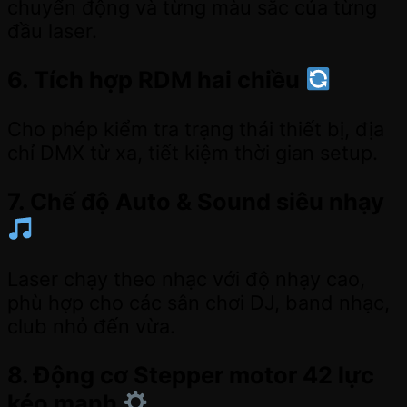
chuyển động và từng màu sắc của từng
đầu laser.
6. Tích hợp RDM hai chiều
Cho phép kiểm tra trạng thái thiết bị, địa
chỉ DMX từ xa, tiết kiệm thời gian setup.
7. Chế độ Auto & Sound siêu nhạy
Laser chạy theo nhạc với độ nhạy cao,
phù hợp cho các sân chơi DJ, band nhạc,
club nhỏ đến vừa.
8. Động cơ Stepper motor 42 lực
kéo mạnh