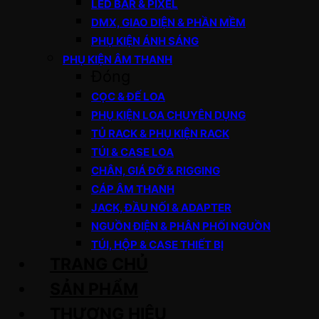
LED BAR & PIXEL
DMX, GIAO DIỆN & PHẦN MỀM
PHỤ KIỆN ÁNH SÁNG
PHỤ KIỆN ÂM THANH
Đóng
CỌC & ĐẾ LOA
PHỤ KIỆN LOA CHUYÊN DỤNG
TỦ RACK & PHỤ KIỆN RACK
TÚI & CASE LOA
CHÂN, GIÁ ĐỠ & RIGGING
CÁP ÂM THANH
JACK, ĐẦU NỐI & ADAPTER
NGUỒN ĐIỆN & PHÂN PHỐI NGUỒN
TÚI, HỘP & CASE THIẾT BỊ
TRANG CHỦ
SẢN PHẨM
THƯƠNG HIỆU