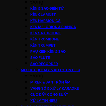
Đóng
KÈN & SÁO ĐIỆN TỬ
KÈN CLARINET
KÈN HARMONICA
KÈN MELODION & PIANICA
KÈN SAXOPHONE
KÈN TROMBONE
KÈN TRUMPET
PHỤ KIỆN KÈN & SÁO
SÁO FLUTE
SÁO RECORDER
MIXER, CỤC ĐẨY & XỬ LÝ TÍN HIỆU
Đóng
MIXER & BÀN TRỘN ÂM
VANG SỐ & XỬ LÝ KARAOKE
CỤC ĐẨY CÔNG SUẤT
XỬ LÝ TÍN HIỆU