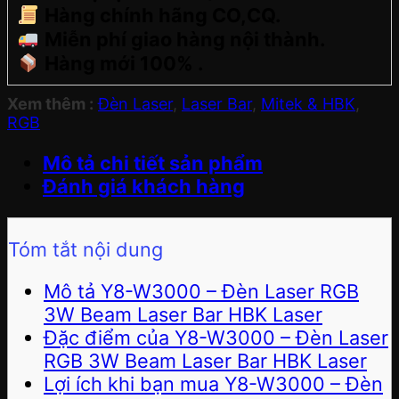
Hàng chính hãng CO,CQ.
Miễn phí giao hàng nội thành.
Hàng mới 100% .
Xem thêm :
Đèn Laser
,
Laser Bar
,
Mitek & HBK
,
RGB
Mô tả chi tiết sản phẩm
Đánh giá khách hàng
Tóm tắt nội dung
Mô tả Y8-W3000 – Đèn Laser RGB
3W Beam Laser Bar HBK Laser
Đặc điểm của Y8-W3000 – Đèn Laser
RGB 3W Beam Laser Bar HBK Laser
Lợi ích khi bạn mua Y8-W3000 – Đèn