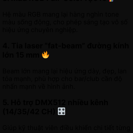
Hệ màu RGB mang lại hàng nghìn tone
màu sống động, cho phép sáng tạo vô số
hiệu ứng chuyên nghiệp.
4. Tia laser “fat-beam” đường kính
lớn 15 mm
Beam lớn mang lại hiệu ứng dày, đẹp, lan
tỏa mạnh, phù hợp cho bar/club cần độ
nhấn mạnh về hình ảnh.
5. Hỗ trợ DMX512 nhiều kênh
(14/35/42 CH)
Giúp kỹ thuật viên điều khiển chi tiết từng