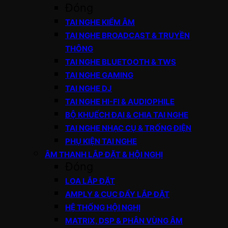
Đóng
TAI NGHE KIỂM ÂM
TAI NGHE BROADCAST & TRUYỀN
THÔNG
TAI NGHE BLUETOOTH & TWS
TAI NGHE GAMING
TAI NGHE DJ
TAI NGHE HI-FI & AUDIOPHILE
BỘ KHUẾCH ĐẠI & CHIA TAI NGHE
TAI NGHE NHẠC CỤ & TRỐNG ĐIỆN
PHỤ KIỆN TAI NGHE
ÂM THANH LẮP ĐẶT & HỘI NGHỊ
Đóng
LOA LẮP ĐẶT
AMPLY & CỤC ĐẨY LẮP ĐẶT
HỆ THỐNG HỘI NGHỊ
MATRIX, DSP & PHÂN VÙNG ÂM