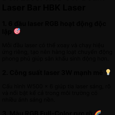
Laser Bar HBK Laser
1. 6 đầu laser RGB hoạt động độc
lập
Mỗi đầu laser có thể xoay và chạy hiệu
ứng riêng, tạo nên hàng loạt chuyển động
phong phú giúp sân khấu sinh động hơn.
2. Công suất laser 3W mạnh mẽ
Cấu hình W500 × 6 giúp tia laser sáng, rõ
và nổi bật kể cả trong môi trường có
nhiều ánh sáng nền.
3. Màu RGB Full-Color rực rỡ