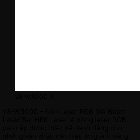
y8 w3000 3
Y8-W3000 – Đèn Laser RGB 3W Beam
Laser Bar HBK Laser là dòng laser RGB
cao cấp được thiết kế dành riêng cho
những sân khấu cần hiệu ứng ánh sáng