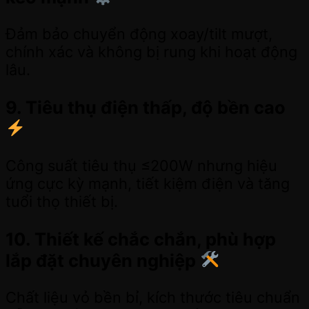
Đảm bảo chuyển động xoay/tilt mượt,
chính xác và không bị rung khi hoạt động
lâu.
9. Tiêu thụ điện thấp, độ bền cao
Công suất tiêu thụ ≤200W nhưng hiệu
ứng cực kỳ mạnh, tiết kiệm điện và tăng
tuổi thọ thiết bị.
10. Thiết kế chắc chắn, phù hợp
lắp đặt chuyên nghiệp
Chất liệu vỏ bền bỉ, kích thước tiêu chuẩn