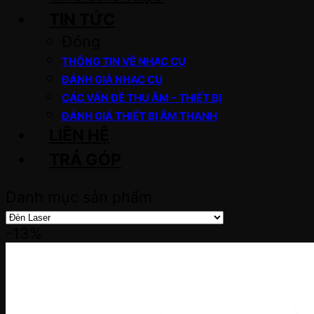
TIN TỨC
Đóng
THÔNG TIN VỀ NHẠC CỤ
ĐÁNH GIÁ NHẠC CỤ
CÁC VẤN ĐỀ THU ÂM – THIẾT BỊ
ĐÁNH GIÁ THIẾT BỊ ÂM THANH
LIÊN HỆ
TRẢ GÓP
Danh mục sản phẩm
-13%