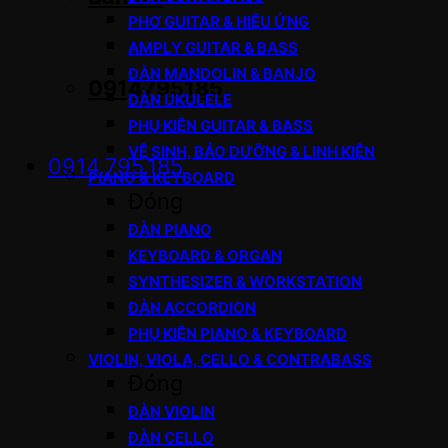
PHƠ GUITAR & HIỆU ỨNG
AMPLY GUITAR & BASS
ĐÀN MANDOLIN & BANJO
0914795185
ĐÀN UKULELE
PHỤ KIỆN GUITAR & BASS
VỆ SINH, BẢO DƯỠNG & LINH KIỆN
0914.795.185
PIANO & KEYBOARD
Đóng
ĐÀN PIANO
KEYBOARD & ORGAN
SYNTHESIZER & WORKSTATION
ĐÀN ACCORDION
PHỤ KIỆN PIANO & KEYBOARD
VIOLIN, VIOLA, CELLO & CONTRABASS
Đóng
ĐÀN VIOLIN
ĐÀN CELLO