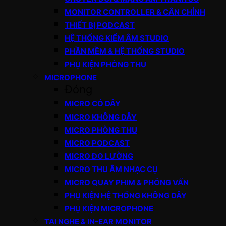
MONITOR CONTROLLER & CÂN CHỈNH
THIẾT BỊ PODCAST
HỆ THỐNG KIỂM ÂM STUDIO
PHẦN MỀM & HỆ THỐNG STUDIO
PHỤ KIỆN PHÒNG THU
MICROPHONE
Đóng
MICRO CÓ DÂY
MICRO KHÔNG DÂY
MICRO PHÒNG THU
MICRO PODCAST
MICRO ĐO LƯỜNG
MICRO THU ÂM NHẠC CỤ
MICRO QUAY PHIM & PHỎNG VẤN
PHỤ KIỆN HỆ THỐNG KHÔNG DÂY
PHỤ KIỆN MICROPHONE
TAI NGHE & IN-EAR MONITOR