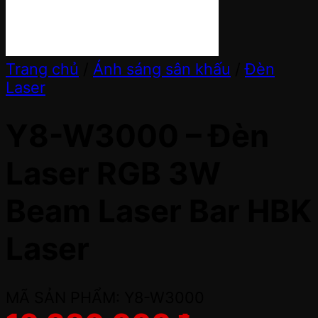
Trang chủ
/
Ánh sáng sân khấu
/
Đèn
Laser
Y8-W3000 – Đèn
Laser RGB 3W
Beam Laser Bar HBK
Laser
MÃ SẢN PHẨM: Y8-W3000