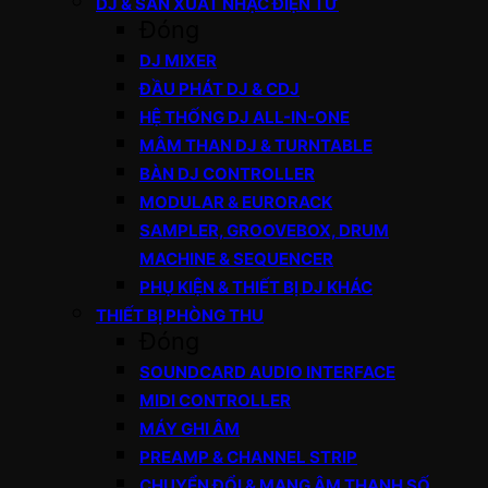
DJ & SẢN XUẤT NHẠC ĐIỆN TỬ
Đóng
DJ MIXER
ĐẦU PHÁT DJ & CDJ
HỆ THỐNG DJ ALL-IN-ONE
MÂM THAN DJ & TURNTABLE
BÀN DJ CONTROLLER
MODULAR & EURORACK
SAMPLER, GROOVEBOX, DRUM
MACHINE & SEQUENCER
PHỤ KIỆN & THIẾT BỊ DJ KHÁC
THIẾT BỊ PHÒNG THU
Đóng
SOUNDCARD AUDIO INTERFACE
MIDI CONTROLLER
MÁY GHI ÂM
PREAMP & CHANNEL STRIP
CHUYỂN ĐỔI & MẠNG ÂM THANH SỐ