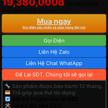
19,380,000
đ
22,290,000
đ
Tiết kiệm 13% (
2,910,000
đ
)
Mua ngay
Gọi điện xác nhận và giao hàng tận nơi
Gọi Điện
Liên Hệ Zalo
Liên Hệ Chat WhatApp
Để Lại SĐT, Chúng tôi sẽ gọi lại
Sản phẩm được bảo hành 12 tháng.
Trả góp qua thẻ tín dụng.
Đổi trả 7 ngày nếu lỗi NSX.
Hỗ trợ tận tâm 24/7.