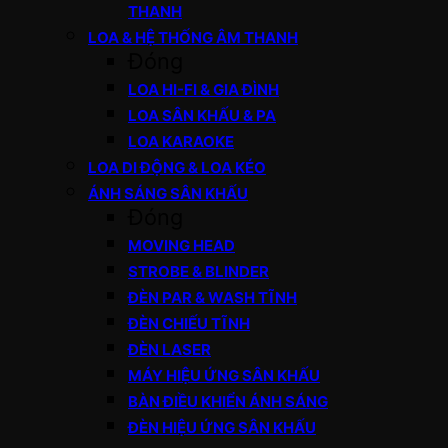
THANH
LOA & HỆ THỐNG ÂM THANH
Đóng
LOA HI-FI & GIA ĐÌNH
LOA SÂN KHẤU & PA
LOA KARAOKE
LOA DI ĐỘNG & LOA KÉO
ÁNH SÁNG SÂN KHẤU
Đóng
MOVING HEAD
STROBE & BLINDER
ĐÈN PAR & WASH TĨNH
ĐÈN CHIẾU TĨNH
ĐÈN LASER
MÁY HIỆU ỨNG SÂN KHẤU
BÀN ĐIỀU KHIỂN ÁNH SÁNG
ĐÈN HIỆU ỨNG SÂN KHẤU