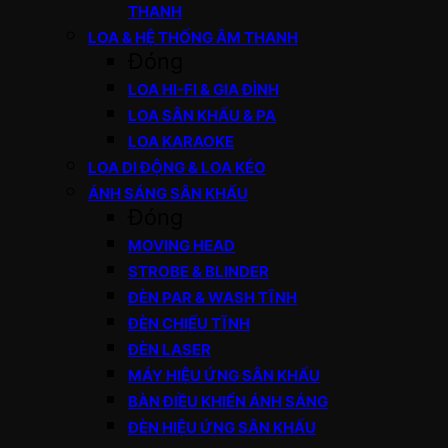
THANH
LOA & HỆ THỐNG ÂM THANH
Đóng
LOA HI-FI & GIA ĐÌNH
LOA SÂN KHẤU & PA
LOA KARAOKE
LOA DI ĐỘNG & LOA KÉO
ÁNH SÁNG SÂN KHẤU
Đóng
MOVING HEAD
STROBE & BLINDER
ĐÈN PAR & WASH TĨNH
ĐÈN CHIẾU TĨNH
ĐÈN LASER
MÁY HIỆU ỨNG SÂN KHẤU
BÀN ĐIỀU KHIỂN ÁNH SÁNG
ĐÈN HIỆU ỨNG SÂN KHẤU