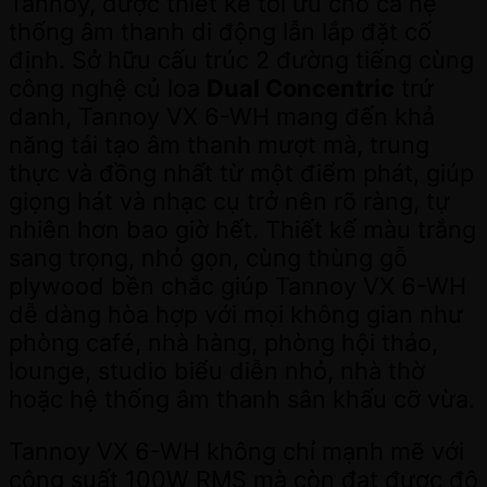
Tannoy, được thiết kế tối ưu cho cả hệ
thống âm thanh di động lẫn lắp đặt cố
định. Sở hữu cấu trúc 2 đường tiếng cùng
công nghệ củ loa
Dual Concentric
trứ
danh, Tannoy VX 6-WH mang đến khả
năng tái tạo âm thanh mượt mà, trung
thực và đồng nhất từ một điểm phát, giúp
giọng hát và nhạc cụ trở nên rõ ràng, tự
nhiên hơn bao giờ hết. Thiết kế màu trắng
sang trọng, nhỏ gọn, cùng thùng gỗ
plywood bền chắc giúp Tannoy VX 6-WH
dễ dàng hòa hợp với mọi không gian như
phòng café, nhà hàng, phòng hội thảo,
lounge, studio biểu diễn nhỏ, nhà thờ
hoặc hệ thống âm thanh sân khấu cỡ vừa.
Tannoy VX 6-WH không chỉ mạnh mẽ với
công suất 100W RMS mà còn đạt được độ