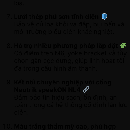
loa.
Lưới thép phủ sơn tĩnh điện
Bảo vệ củ loa khỏi va đập, bụi bẩn và
môi trường biểu diễn khắc nghiệt.
Hỗ trợ nhiều phương pháp lắp đặt
Có điểm treo M6, yoke bracket và tùy
chọn gắn cọc đứng, giúp linh hoạt tối
đa trong cấu hình âm thanh.
Kết nối chuyên nghiệp với cổng
Neutrik speakON NL4
Đảm bảo tín hiệu sạch, ổn định, an
toàn trong cả hệ thống cố định lẫn lưu
diễn.
Màu trắng thẩm mỹ cao, phù hợp