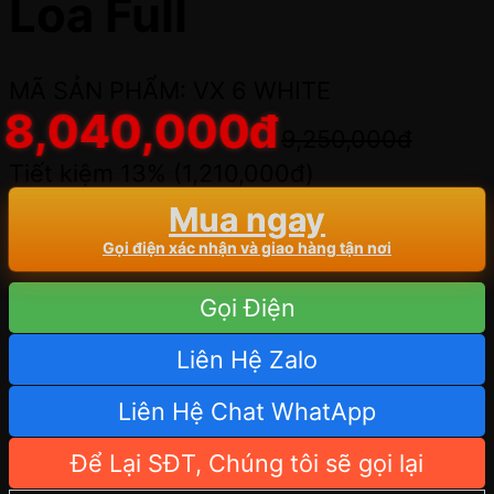
Loa Full
MÃ SẢN PHẨM: VX 6 WHITE
8,040,000
đ
9,250,000
đ
Tiết kiệm 13% (
1,210,000
đ
)
Mua ngay
Gọi điện xác nhận và giao hàng tận nơi
Gọi Điện
Liên Hệ Zalo
Liên Hệ Chat WhatApp
Để Lại SĐT, Chúng tôi sẽ gọi lại