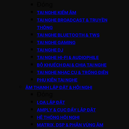
Đóng
TAI NGHE KIỂM ÂM
TAI NGHE BROADCAST & TRUYỀN
THÔNG
TAI NGHE BLUETOOTH & TWS
TAI NGHE GAMING
TAI NGHE DJ
TAI NGHE HI-FI & AUDIOPHILE
BỘ KHUẾCH ĐẠI & CHIA TAI NGHE
TAI NGHE NHẠC CỤ & TRỐNG ĐIỆN
PHỤ KIỆN TAI NGHE
ÂM THANH LẮP ĐẶT & HỘI NGHỊ
Đóng
LOA LẮP ĐẶT
AMPLY & CỤC ĐẨY LẮP ĐẶT
HỆ THỐNG HỘI NGHỊ
MATRIX, DSP & PHÂN VÙNG ÂM