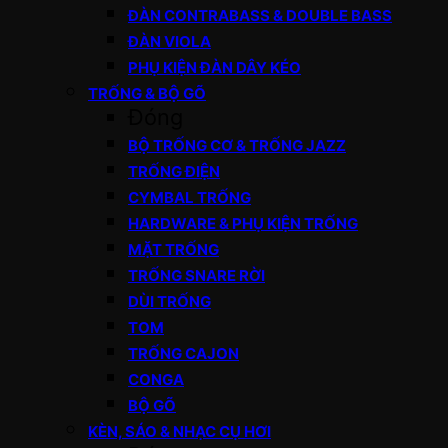
ĐÀN CONTRABASS & DOUBLE BASS
ĐÀN VIOLA
PHỤ KIỆN ĐÀN DÂY KÉO
TRỐNG & BỘ GÕ
Đóng
BỘ TRỐNG CƠ & TRỐNG JAZZ
TRỐNG ĐIỆN
CYMBAL TRỐNG
HARDWARE & PHỤ KIỆN TRỐNG
MẶT TRỐNG
TRỐNG SNARE RỜI
DÙI TRỐNG
TOM
TRỐNG CAJON
CONGA
BỘ GÕ
KÈN, SÁO & NHẠC CỤ HƠI