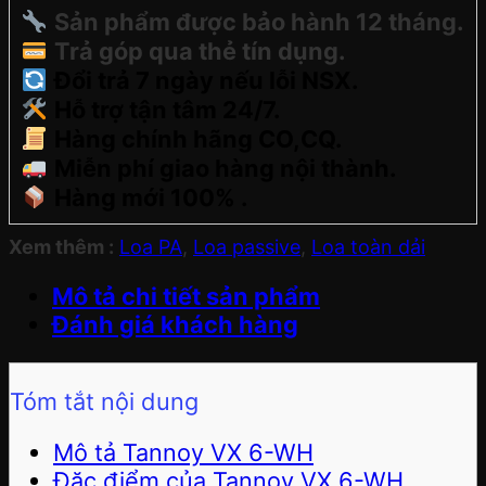
Sản phẩm được bảo hành 12 tháng.
Trả góp qua thẻ tín dụng.
Đổi trả 7 ngày nếu lỗi NSX.
Hỗ trợ tận tâm 24/7.
Hàng chính hãng CO,CQ.
Miễn phí giao hàng nội thành.
Hàng mới 100% .
Xem thêm :
Loa PA
,
Loa passive
,
Loa toàn dải
Mô tả chi tiết sản phẩm
Đánh giá khách hàng
Tóm tắt nội dung
Mô tả Tannoy VX 6-WH
Đặc điểm của Tannoy VX 6-WH