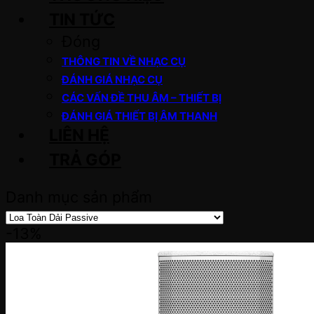
TIN TỨC
Đóng
THÔNG TIN VỀ NHẠC CỤ
ĐÁNH GIÁ NHẠC CỤ
CÁC VẤN ĐỀ THU ÂM – THIẾT BỊ
ĐÁNH GIÁ THIẾT BỊ ÂM THANH
LIÊN HỆ
TRẢ GÓP
Danh mục sản phẩm
-13%