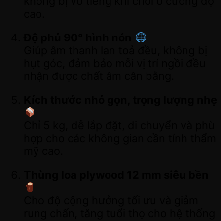
không bị vỡ tiếng khi chơi ở cường độ
cao.
Độ phủ 90° hình nón
Giúp âm thanh lan toả đều, không bị
hụt góc, đảm bảo mỗi vị trí ngồi đều
nhận được chất âm cân bằng.
Kích thước nhỏ gọn, trọng lượng nhẹ
Chỉ 5 kg, dễ lắp đặt, di chuyển và phù
hợp cho các không gian cần tính thẩm
mỹ cao.
Thùng loa plywood 12 mm siêu bền
Cho độ cộng hưởng tối ưu và giảm
rung chấn, tăng tuổi thọ cho hệ thống