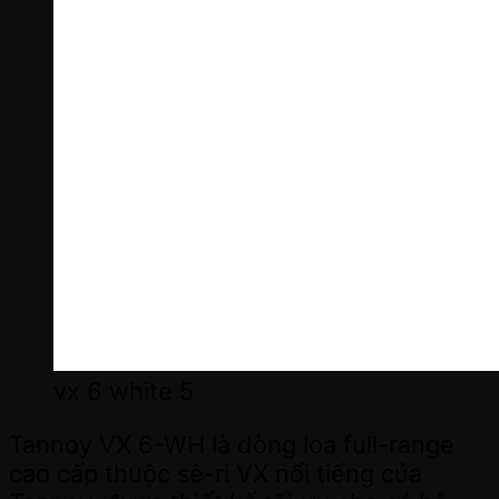
vx 6 white 5
Tannoy VX 6-WH là dòng loa full-range
cao cấp thuộc sê-ri VX nổi tiếng của