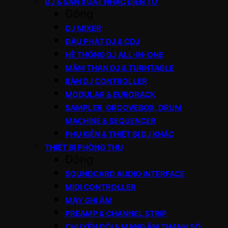
DJ & SẢN XUẤT NHẠC ĐIỆN TỬ
Đóng
DJ MIXER
ĐẦU PHÁT DJ & CDJ
HỆ THỐNG DJ ALL-IN-ONE
MÂM THAN DJ & TURNTABLE
BÀN DJ CONTROLLER
MODULAR & EURORACK
SAMPLER, GROOVEBOX, DRUM
MACHINE & SEQUENCER
PHỤ KIỆN & THIẾT BỊ DJ KHÁC
THIẾT BỊ PHÒNG THU
Đóng
SOUNDCARD AUDIO INTERFACE
MIDI CONTROLLER
MÁY GHI ÂM
PREAMP & CHANNEL STRIP
CHUYỂN ĐỔI & MẠNG ÂM THANH SỐ