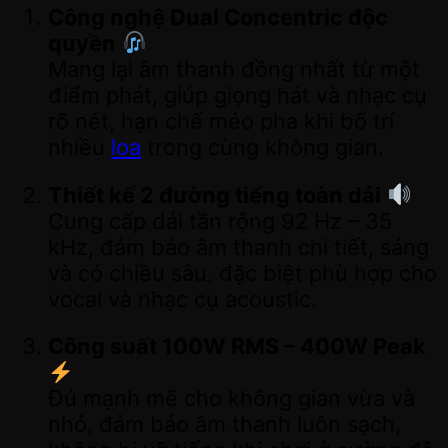
Công nghệ Dual Concentric độc
quyền
Mang lại âm thanh đồng nhất từ một
điểm phát, giúp giọng hát và nhạc cụ
rõ nét, hạn chế méo pha khi bố trí
nhiều
loa
trong cùng không gian.
Thiết kế 2 đường tiếng toàn dải
Cung cấp dải tần rộng 92 Hz – 35
kHz, đảm bảo âm thanh chi tiết, sáng
và có chiều sâu, đặc biệt phù hợp cho
vocal và nhạc cụ acoustic.
Công suất 100W RMS – 400W Peak
Đủ mạnh mẽ cho không gian vừa và
nhỏ, đảm bảo âm thanh luôn sạch,