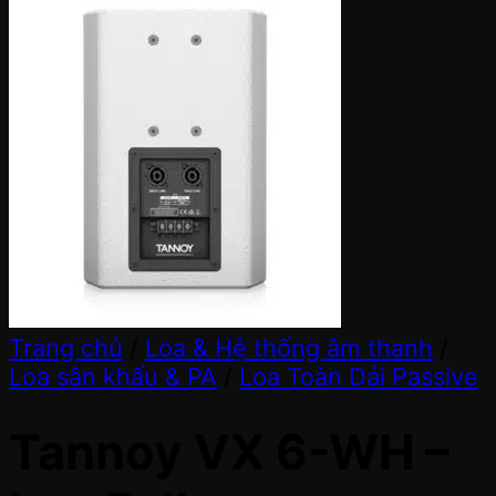
Trang chủ
/
Loa & Hệ thống âm thanh
/
Loa sân khấu & PA
/
Loa Toàn Dải Passive
Tannoy VX 6-WH –