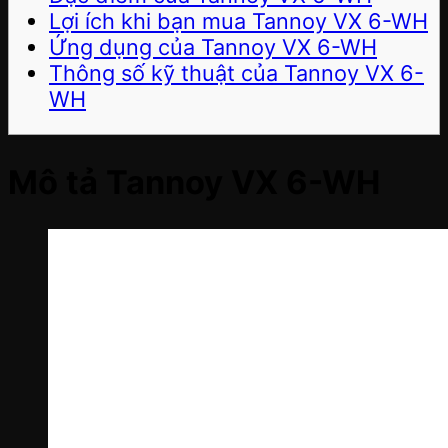
Lợi ích khi bạn mua Tannoy VX 6-WH
Ứng dụng của Tannoy VX 6-WH
Thông số kỹ thuật của Tannoy VX 6-
WH
Mô tả Tannoy VX 6-WH