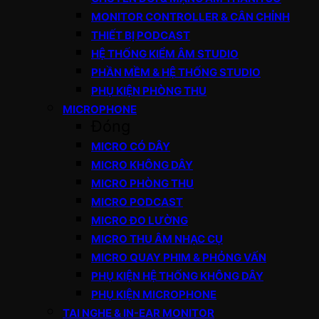
MONITOR CONTROLLER & CÂN CHỈNH
THIẾT BỊ PODCAST
HỆ THỐNG KIỂM ÂM STUDIO
PHẦN MỀM & HỆ THỐNG STUDIO
PHỤ KIỆN PHÒNG THU
MICROPHONE
Đóng
MICRO CÓ DÂY
MICRO KHÔNG DÂY
MICRO PHÒNG THU
MICRO PODCAST
MICRO ĐO LƯỜNG
MICRO THU ÂM NHẠC CỤ
MICRO QUAY PHIM & PHỎNG VẤN
PHỤ KIỆN HỆ THỐNG KHÔNG DÂY
PHỤ KIỆN MICROPHONE
TAI NGHE & IN-EAR MONITOR