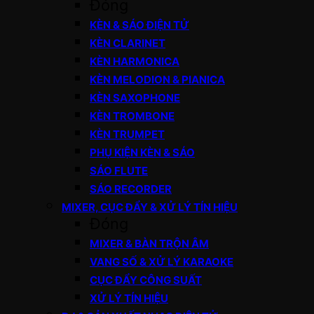
Đóng
KÈN & SÁO ĐIỆN TỬ
KÈN CLARINET
KÈN HARMONICA
KÈN MELODION & PIANICA
KÈN SAXOPHONE
KÈN TROMBONE
KÈN TRUMPET
PHỤ KIỆN KÈN & SÁO
SÁO FLUTE
SÁO RECORDER
MIXER, CỤC ĐẨY & XỬ LÝ TÍN HIỆU
Đóng
MIXER & BÀN TRỘN ÂM
VANG SỐ & XỬ LÝ KARAOKE
CỤC ĐẨY CÔNG SUẤT
XỬ LÝ TÍN HIỆU