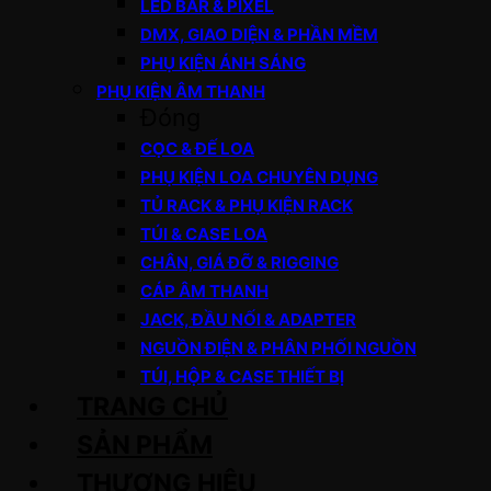
LED BAR & PIXEL
DMX, GIAO DIỆN & PHẦN MỀM
PHỤ KIỆN ÁNH SÁNG
PHỤ KIỆN ÂM THANH
Đóng
CỌC & ĐẾ LOA
PHỤ KIỆN LOA CHUYÊN DỤNG
TỦ RACK & PHỤ KIỆN RACK
TÚI & CASE LOA
CHÂN, GIÁ ĐỠ & RIGGING
CÁP ÂM THANH
JACK, ĐẦU NỐI & ADAPTER
NGUỒN ĐIỆN & PHÂN PHỐI NGUỒN
TÚI, HỘP & CASE THIẾT BỊ
TRANG CHỦ
SẢN PHẨM
THƯƠNG HIỆU