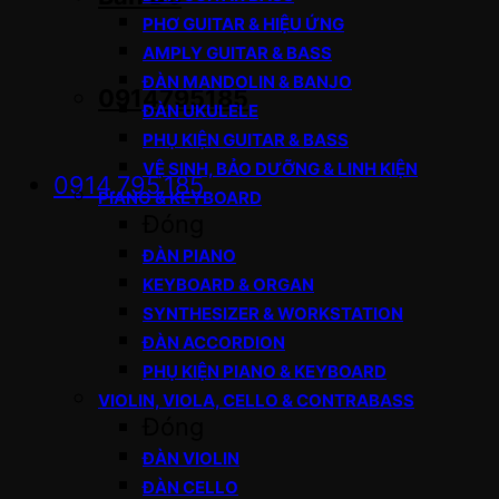
PHƠ GUITAR & HIỆU ỨNG
AMPLY GUITAR & BASS
ĐÀN MANDOLIN & BANJO
0914795185
ĐÀN UKULELE
PHỤ KIỆN GUITAR & BASS
VỆ SINH, BẢO DƯỠNG & LINH KIỆN
0914.795.185
PIANO & KEYBOARD
Đóng
ĐÀN PIANO
KEYBOARD & ORGAN
SYNTHESIZER & WORKSTATION
ĐÀN ACCORDION
PHỤ KIỆN PIANO & KEYBOARD
VIOLIN, VIOLA, CELLO & CONTRABASS
Đóng
ĐÀN VIOLIN
ĐÀN CELLO